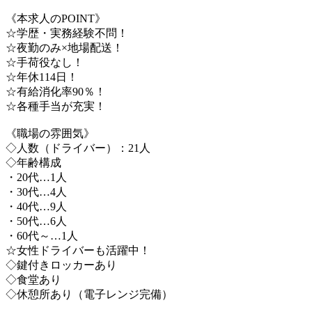
《本求人のPOINT》
☆学歴・実務経験不問！
☆夜勤のみ×地場配送！
☆手荷役なし！
☆年休114日！
☆有給消化率90％！
☆各種手当が充実！
《職場の雰囲気》
◇人数（ドライバー）：21人
◇年齢構成
・20代…1人
・30代…4人
・40代…9人
・50代…6人
・60代～…1人
☆女性ドライバーも活躍中！
◇鍵付きロッカーあり
◇食堂あり
◇休憩所あり（電子レンジ完備）