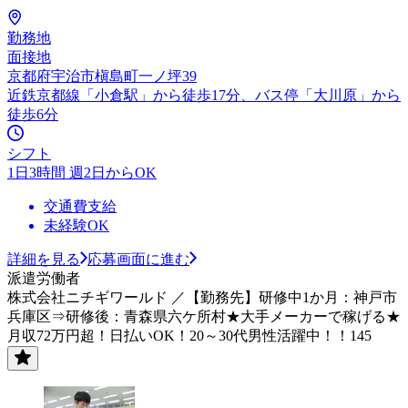
勤務地
面接地
京都府宇治市槇島町一ノ坪39
近鉄京都線「小倉駅」から徒歩17分、バス停「大川原」から
徒歩6分
シフト
1日3時間 週2日からOK
交通費支給
未経験OK
詳細を見る
応募画面に進む
派遣労働者
株式会社ニチギワールド ／【勤務先】研修中1か月：神戸市
兵庫区⇒研修後：青森県六ケ所村★大手メーカーで稼げる★
月収72万円超！日払いOK！20～30代男性活躍中！！145