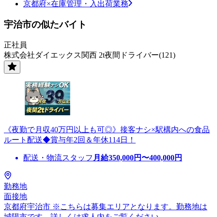
京都府×在庫管理・入出荷業務
宇治市の似たバイト
正社員
株式会社ダイエックス関西 2t夜間ドライバー(121)
《夜勤で月収40万円以上も可◎》接客ナシ×駅構内への食品
ルート配送◆賞与年2回＆年休114日！
配送・物流スタッフ
月給
350,000
円〜
400,000
円
勤務地
面接地
京都府宇治市 ※こちらは募集エリアとなります。勤務地は
城陽市です。詳しくは求人内をご覧ください。