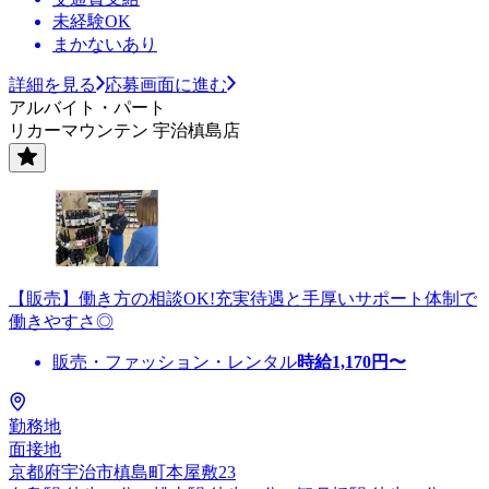
未経験OK
まかないあり
詳細を見る
応募画面に進む
アルバイト・パート
リカーマウンテン 宇治槙島店
【販売】働き方の相談OK!充実待遇と手厚いサポート体制で
働きやすさ◎
販売・ファッション・レンタル
時給
1,170
円〜
勤務地
面接地
京都府宇治市槙島町本屋敷23