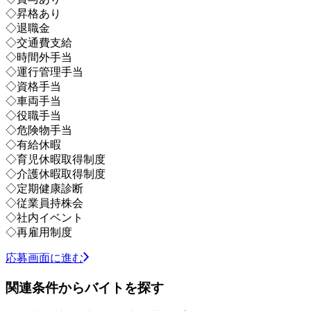
◇昇格あり
◇退職金
◇交通費支給
◇時間外手当
◇運行管理手当
◇資格手当
◇車両手当
◇役職手当
◇危険物手当
◇有給休暇
◇育児休暇取得制度
◇介護休暇取得制度
◇定期健康診断
◇従業員持株会
◇社内イベント
◇再雇用制度
応募画面に進む
関連条件からバイトを探す