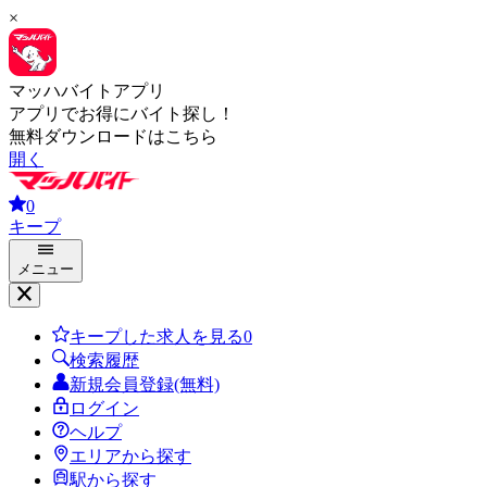
×
マッハバイトアプリ
アプリでお得にバイト探し！
無料ダウンロードはこちら
開く
0
キープ
メニュー
キープした求人を見る
0
検索履歴
新規会員登録(無料)
ログイン
ヘルプ
エリアから探す
駅から探す