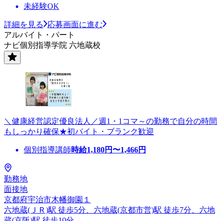
未経験OK
詳細を見る
応募画面に進む
アルバイト・パート
ナビ個別指導学院 六地蔵校
＼健康経営認定優良法人／週1・1コマ～の勤務で自分の時間
もしっかり確保★初バイト・ブランク歓迎
個別指導講師
時給
1,180
円〜
1,466
円
勤務地
面接地
京都府宇治市木幡御園１
六地蔵(ＪＲ)駅 徒歩5分、六地蔵(京都市営)駅 徒歩7分、六地
蔵(京阪)駅 徒歩10分