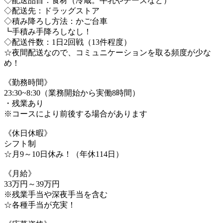
◇配送品目：食材（冷蔵。牛乳やチーズなど）
◇配送先：ドラッグストア
◇積み降ろし方法：かご台車
┗手積み手降ろしなし！
◇配送件数：1日2回戦（13件程度）
☆夜間配送なので、コミュニケーションを取る頻度が少な
め！
《勤務時間》
23:30~8:30（業務開始から実働8時間）
・残業あり
※コースにより前後する場合があります
《休日休暇》
シフト制
☆月9～10日休み！（年休114日）
《月給》
33万円～39万円
※残業手当や深夜手当を含む
☆各種手当が充実！