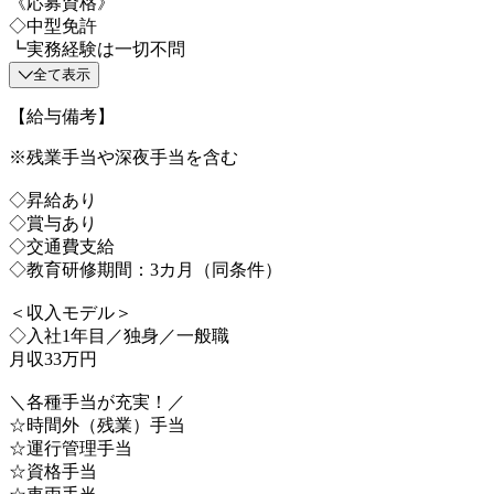
《応募資格》
◇中型免許
┗実務経験は一切不問
全て表示
【給与備考】
※残業手当や深夜手当を含む
◇昇給あり
◇賞与あり
◇交通費支給
◇教育研修期間：3カ月（同条件）
＜収入モデル＞
◇入社1年目／独身／一般職
月収33万円
＼各種手当が充実！／
☆時間外（残業）手当
☆運行管理手当
☆資格手当