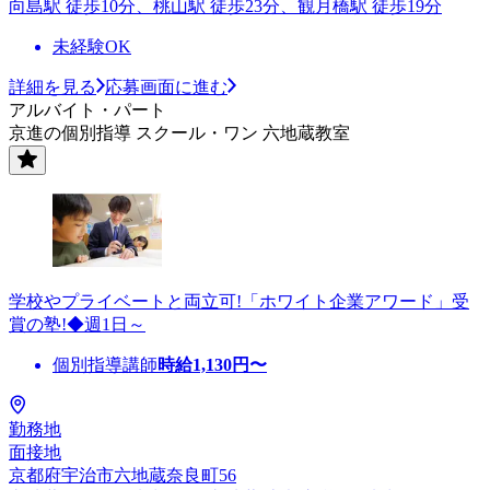
向島駅 徒歩10分、桃山駅 徒歩23分、観月橋駅 徒歩19分
未経験OK
詳細を見る
応募画面に進む
アルバイト・パート
京進の個別指導 スクール・ワン 六地蔵教室
学校やプライベートと両立可!「ホワイト企業アワード」受
賞の塾!◆週1日～
個別指導講師
時給
1,130
円〜
勤務地
面接地
京都府宇治市六地蔵奈良町56