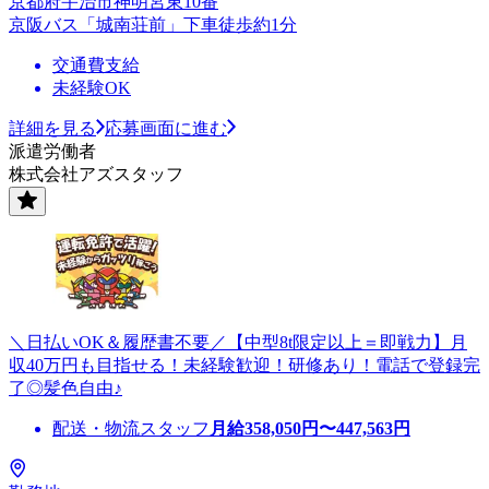
京都府宇治市神明宮東10番
京阪バス「城南荘前」下車徒歩約1分
交通費支給
未経験OK
詳細を見る
応募画面に進む
派遣労働者
株式会社アズスタッフ
＼日払いOK＆履歴書不要／【中型8t限定以上＝即戦力】月
収40万円も目指せる！未経験歓迎！研修あり！電話で登録完
了◎髪色自由♪
配送・物流スタッフ
月給
358,050
円〜
447,563
円