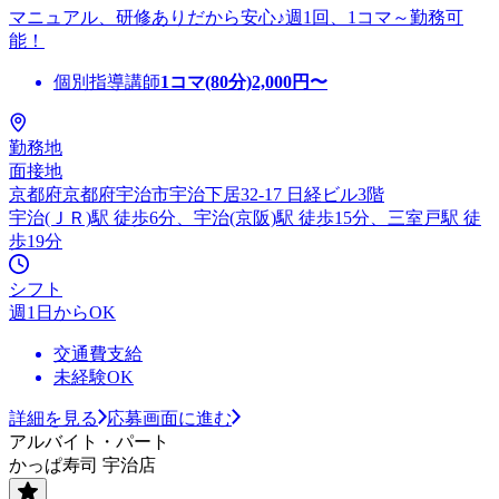
マニュアル、研修ありだから安心♪週1回、1コマ～勤務可
能！
個別指導講師
1コマ(80分)
2,000
円〜
勤務地
面接地
京都府京都府宇治市宇治下居32-17 日経ビル3階
宇治(ＪＲ)駅 徒歩6分、宇治(京阪)駅 徒歩15分、三室戸駅 徒
歩19分
シフト
週1日からOK
交通費支給
未経験OK
詳細を見る
応募画面に進む
アルバイト・パート
かっぱ寿司 宇治店