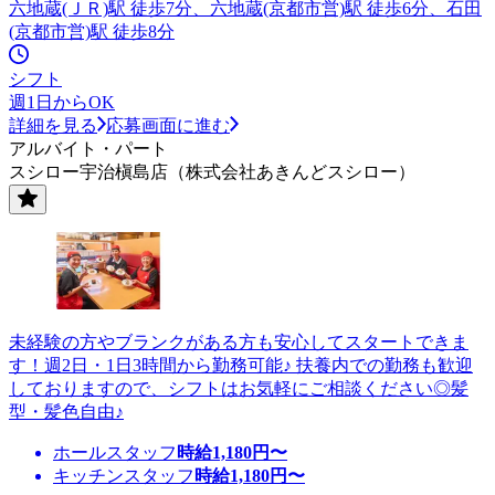
六地蔵(ＪＲ)駅 徒歩7分、六地蔵(京都市営)駅 徒歩6分、石田
(京都市営)駅 徒歩8分
シフト
週1日からOK
詳細を見る
応募画面に進む
アルバイト・パート
スシロー宇治槇島店（株式会社あきんどスシロー）
未経験の方やブランクがある方も安心してスタートできま
す！週2日・1日3時間から勤務可能♪ 扶養内での勤務も歓迎
しておりますので、シフトはお気軽にご相談ください◎髪
型・髪色自由♪
ホールスタッフ
時給
1,180
円〜
キッチンスタッフ
時給
1,180
円〜