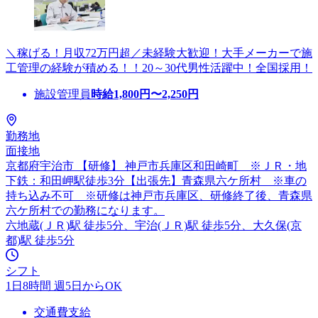
＼稼げる！月収72万円超／未経験大歓迎！大手メーカーで施
工管理の経験が積める！！20～30代男性活躍中！全国採用！
施設管理員
時給
1,800
円〜
2,250
円
勤務地
面接地
京都府宇治市 【研修】 神戸市兵庫区和田崎町 ※ＪＲ・地
下鉄：和田岬駅徒歩3分【出張先】青森県六ケ所村 ※車の
持ち込み不可 ※研修は神戸市兵庫区、研修終了後、青森県
六ケ所村での勤務になります。
六地蔵(ＪＲ)駅 徒歩5分、宇治(ＪＲ)駅 徒歩5分、大久保(京
都)駅 徒歩5分
シフト
1日8時間 週5日からOK
交通費支給