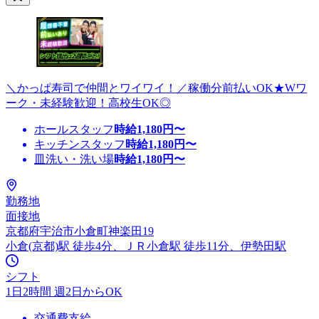
＼かっぱ寿司で仲間とワイワイ！／稼働分前払いOK★Wワ
ーク・未経験歓迎！高校生OK◎
ホールスタッフ
時給
1,180
円〜
キッチンスタッフ
時給
1,180
円〜
皿洗い・洗い場
時給
1,180
円〜
勤務地
面接地
京都府宇治市小倉町神楽田19
小倉(京都)駅 徒歩4分、ＪＲ小倉駅 徒歩11分、伊勢田駅
シフト
1日2時間 週2日からOK
交通費支給