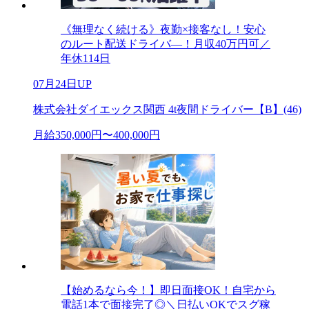
《無理なく続ける》夜勤×接客なし！安心
のルート配送ドライバ―！月収40万円可／
年休114日
07月24日UP
株式会社ダイエックス関西 4t夜間ドライバー【B】(46)
月給350,000円〜400,000円
【始めるなら今！】即日面接OK！自宅から
電話1本で面接完了◎＼日払いOKでスグ稼