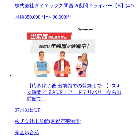
株式会社ダイエックス関西 2t夜間ドライバー【B】(47)
月給350,000円〜400,000円
【応募終了後 出前館での登録まで！】スキ
マ時間で収入UP！フードデリバリーなら出
前館で！
07月31日UP
株式会社出前館(京都府宇治市)
完全歩合給