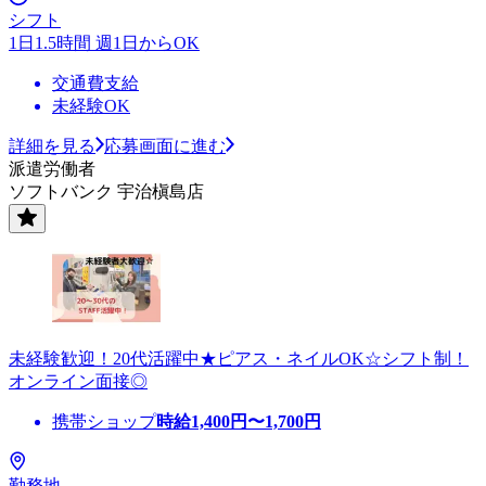
シフト
1日1.5時間 週1日からOK
交通費支給
未経験OK
詳細を見る
応募画面に進む
派遣労働者
ソフトバンク 宇治槇島店
未経験歓迎！20代活躍中★ピアス・ネイルOK☆シフト制！
オンライン面接◎
携帯ショップ
時給
1,400
円〜
1,700
円
勤務地