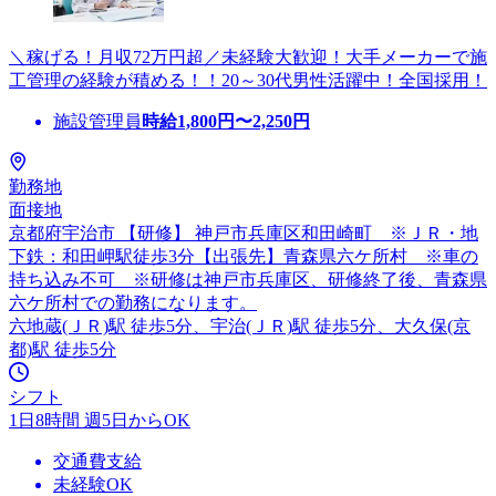
＼稼げる！月収72万円超／未経験大歓迎！大手メーカーで施
工管理の経験が積める！！20～30代男性活躍中！全国採用！
施設管理員
時給
1,800
円〜
2,250
円
勤務地
面接地
京都府宇治市 【研修】 神戸市兵庫区和田崎町 ※ＪＲ・地
下鉄：和田岬駅徒歩3分【出張先】青森県六ケ所村 ※車の
持ち込み不可 ※研修は神戸市兵庫区、研修終了後、青森県
六ケ所村での勤務になります。
六地蔵(ＪＲ)駅 徒歩5分、宇治(ＪＲ)駅 徒歩5分、大久保(京
都)駅 徒歩5分
シフト
1日8時間 週5日からOK
交通費支給
未経験OK