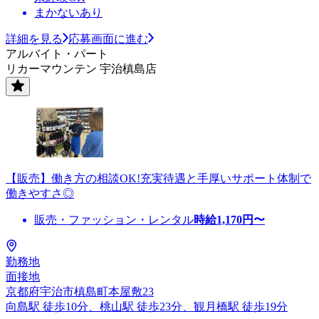
まかないあり
詳細を見る
応募画面に進む
アルバイト・パート
リカーマウンテン 宇治槙島店
【販売】働き方の相談OK!充実待遇と手厚いサポート体制で
働きやすさ◎
販売・ファッション・レンタル
時給
1,170
円〜
勤務地
面接地
京都府宇治市槙島町本屋敷23
向島駅 徒歩10分、桃山駅 徒歩23分、観月橋駅 徒歩19分