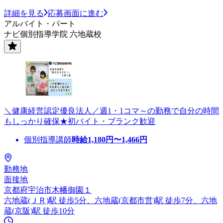
詳細を見る
応募画面に進む
アルバイト・パート
ナビ個別指導学院 六地蔵校
＼健康経営認定優良法人／週1・1コマ～の勤務で自分の時間
もしっかり確保★初バイト・ブランク歓迎
個別指導講師
時給
1,180
円〜
1,466
円
勤務地
面接地
京都府宇治市木幡御園１
六地蔵(ＪＲ)駅 徒歩5分、六地蔵(京都市営)駅 徒歩7分、六地
蔵(京阪)駅 徒歩10分