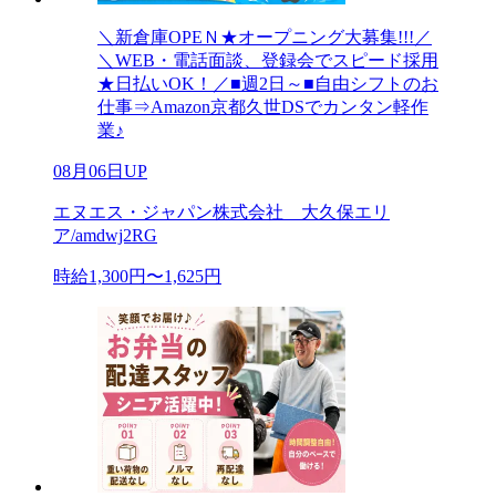
＼新倉庫OPEＮ★オープニング大募集!!!／
＼WEB・電話面談、登録会でスピード採用
★日払いOK！／■週2日～■自由シフトのお
仕事⇒Amazon京都久世DSでカンタン軽作
業♪
08月06日UP
エヌエス・ジャパン株式会社 大久保エリ
ア/amdwj2RG
時給1,300円〜1,625円