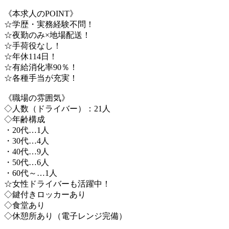
《本求人のPOINT》
☆学歴・実務経験不問！
☆夜勤のみ×地場配送！
☆手荷役なし！
☆年休114日！
☆有給消化率90％！
☆各種手当が充実！
《職場の雰囲気》
◇人数（ドライバー）：21人
◇年齢構成
・20代…1人
・30代…4人
・40代…9人
・50代…6人
・60代～…1人
☆女性ドライバーも活躍中！
◇鍵付きロッカーあり
◇食堂あり
◇休憩所あり（電子レンジ完備）