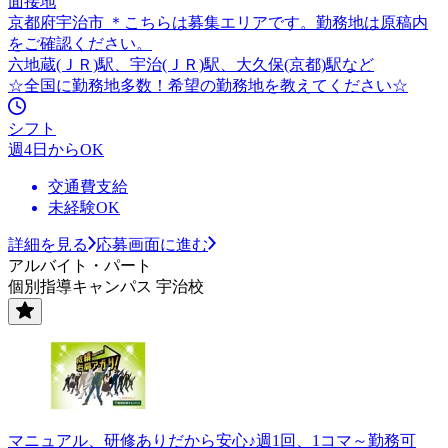
面接地
京都府宇治市 ＊こちらは募集エリアです。勤務地は原稿内
をご確認ください。
六地蔵(ＪＲ)駅、宇治(ＪＲ)駅、大久保(京都)駅など
☆全国に勤務地多数！希望の勤務地を教えてください☆
シフト
週4日からOK
交通費支給
未経験OK
詳細を見る
応募画面に進む
アルバイト・パート
個別指導キャンパス 宇治校
マニュアル、研修ありだから安心♪週1回、1コマ～勤務可