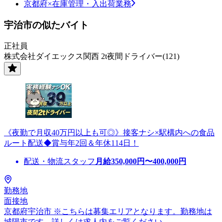
京都府×在庫管理・入出荷業務
宇治市の似たバイト
正社員
株式会社ダイエックス関西 2t夜間ドライバー(121)
《夜勤で月収40万円以上も可◎》接客ナシ×駅構内への食品
ルート配送◆賞与年2回＆年休114日！
配送・物流スタッフ
月給
350,000
円〜
400,000
円
勤務地
面接地
京都府宇治市 ※こちらは募集エリアとなります。勤務地は
城陽市です。詳しくは求人内をご覧ください。