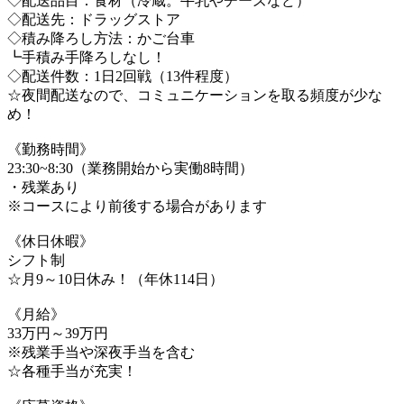
◇配送品目：食材（冷蔵。牛乳やチーズなど）
◇配送先：ドラッグストア
◇積み降ろし方法：かご台車
┗手積み手降ろしなし！
◇配送件数：1日2回戦（13件程度）
☆夜間配送なので、コミュニケーションを取る頻度が少な
め！
《勤務時間》
23:30~8:30（業務開始から実働8時間）
・残業あり
※コースにより前後する場合があります
《休日休暇》
シフト制
☆月9～10日休み！（年休114日）
《月給》
33万円～39万円
※残業手当や深夜手当を含む
☆各種手当が充実！