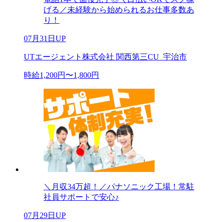
げる／未経験から始められるお仕事多数あ
り！
07月31日UP
UTエージェント株式会社 関西第三CU_宇治市
時給1,200円〜1,800円
＼月収34万超！／パナソニック工場！常駐
社員サポートで安心♪
07月29日UP