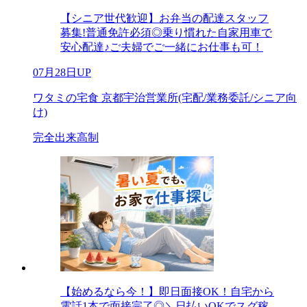
【シニア世代歓迎】お弁当の配達スタッフ
募集!普通免許必須◎乗り慣れた自家用車で
安心配達♪ご夫婦でご一緒にお仕事も可！
07月28日UP
ワタミの宅食 京都宇治営業所(宅配/業務委託/シニア向
け)
完全出来高制
【始めるなら今！】即日面接OK！自宅から
電話1本で面接完了◎＼日払いOKでスグ稼