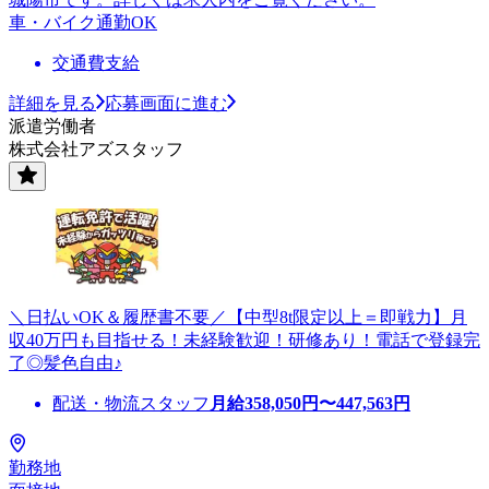
車・バイク通勤OK
交通費支給
詳細を見る
応募画面に進む
派遣労働者
株式会社アズスタッフ
＼日払いOK＆履歴書不要／【中型8t限定以上＝即戦力】月
収40万円も目指せる！未経験歓迎！研修あり！電話で登録完
了◎髪色自由♪
配送・物流スタッフ
月給
358,050
円〜
447,563
円
勤務地