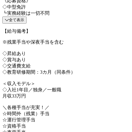
《応募資格》
◇中型免許
┗実務経験は一切不問
全て表示
【給与備考】
※残業手当や深夜手当を含む
◇昇給あり
◇賞与あり
◇交通費支給
◇教育研修期間：3カ月（同条件）
＜収入モデル＞
◇入社1年目／独身／一般職
月収33万円
＼各種手当が充実！／
☆時間外（残業）手当
☆運行管理手当
☆資格手当