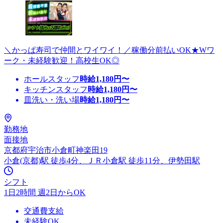
＼かっぱ寿司で仲間とワイワイ！／稼働分前払いOK★Wワ
ーク・未経験歓迎！高校生OK◎
ホールスタッフ
時給
1,180
円〜
キッチンスタッフ
時給
1,180
円〜
皿洗い・洗い場
時給
1,180
円〜
勤務地
面接地
京都府宇治市小倉町神楽田19
小倉(京都)駅 徒歩4分、ＪＲ小倉駅 徒歩11分、伊勢田駅
シフト
1日2時間 週2日からOK
交通費支給
未経験OK