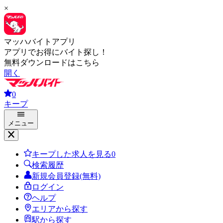
×
マッハバイトアプリ
アプリでお得にバイト探し！
無料ダウンロードはこちら
開く
0
キープ
メニュー
キープした求人を見る
0
検索履歴
新規会員登録(無料)
ログイン
ヘルプ
エリアから探す
駅から探す