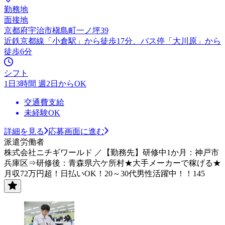
勤務地
面接地
京都府宇治市槇島町一ノ坪39
近鉄京都線「小倉駅」から徒歩17分、バス停「大川原」から
徒歩6分
シフト
1日3時間 週2日からOK
交通費支給
未経験OK
詳細を見る
応募画面に進む
派遣労働者
株式会社ニチギワールド ／【勤務先】研修中1か月：神戸市
兵庫区⇒研修後：青森県六ケ所村★大手メーカーで稼げる★
月収72万円超！日払いOK！20～30代男性活躍中！！145