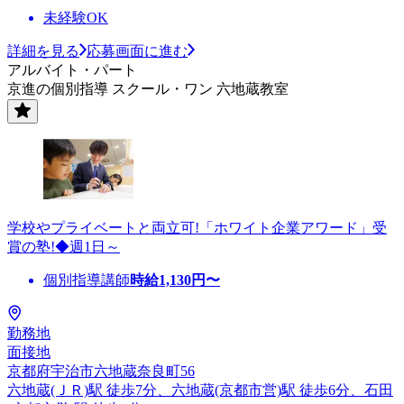
未経験OK
詳細を見る
応募画面に進む
アルバイト・パート
京進の個別指導 スクール・ワン 六地蔵教室
学校やプライベートと両立可!「ホワイト企業アワード」受
賞の塾!◆週1日～
個別指導講師
時給
1,130
円〜
勤務地
面接地
京都府宇治市六地蔵奈良町56
六地蔵(ＪＲ)駅 徒歩7分、六地蔵(京都市営)駅 徒歩6分、石田