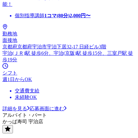
能！
個別指導講師
1コマ(80分)
2,000
円〜
勤務地
面接地
京都府京都府宇治市宇治下居32-17 日経ビル3階
宇治(ＪＲ)駅 徒歩6分、宇治(京阪)駅 徒歩15分、三室戸駅 徒
歩19分
シフト
週1日からOK
交通費支給
未経験OK
詳細を見る
応募画面に進む
アルバイト・パート
かっぱ寿司 宇治店