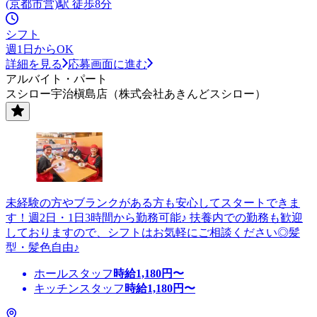
(京都市営)駅 徒歩8分
シフト
週1日からOK
詳細を見る
応募画面に進む
アルバイト・パート
スシロー宇治槇島店（株式会社あきんどスシロー）
未経験の方やブランクがある方も安心してスタートできま
す！週2日・1日3時間から勤務可能♪ 扶養内での勤務も歓迎
しておりますので、シフトはお気軽にご相談ください◎髪
型・髪色自由♪
ホールスタッフ
時給
1,180
円〜
キッチンスタッフ
時給
1,180
円〜