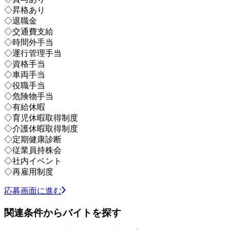
◇昇格あり
◇退職金
◇交通費支給
◇時間外手当
◇運行管理手当
◇資格手当
◇車両手当
◇役職手当
◇危険物手当
◇有給休暇
◇育児休暇取得制度
◇介護休暇取得制度
◇定期健康診断
◇従業員持株会
◇社内イベント
◇再雇用制度
応募画面に進む
関連条件からバイトを探す