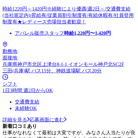
時給1220円～1420円※経験により優遇/週2日～/交通費支給
(当社規定内)/昇給有/従業員割引制度有/有給休暇有/社員登用
制度有★レディース売場担当者歓迎！
アパレル販売スタッフ
時給
1,220
円〜
1,420
円
勤務地
面接地
兵庫県神戸市北区上津台8-1-1 イオンモール神戸北SC2F
三田(兵庫)駅 バス15分、神鉄道場駅 バス20分
シフト
1日3時間 週2日からOK
交通費支給
未経験OK
詳細を見る
応募画面に進む
新着口コミあり
仕事がなれなくて最初は大変ですが、みなさん人当たりが良