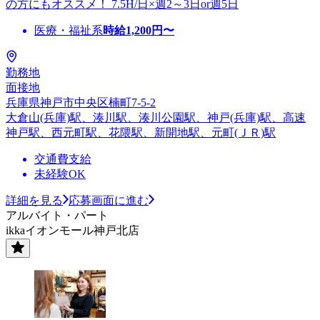
の方にもオススメ！ 7.5H/日×週2～3日or週5日
医療・福祉系
時給
1,200
円〜
勤務地
面接地
兵庫県神戸市中央区楠町7-5-2
大倉山(兵庫)駅、湊川駅、湊川公園駅、神戸(兵庫)駅、高速
神戸駅、西元町駅、花隈駅、新開地駅、元町(ＪＲ)駅
交通費支給
未経験OK
詳細を見る
応募画面に進む
アルバイト・パート
ikkaイオンモール神戸北店