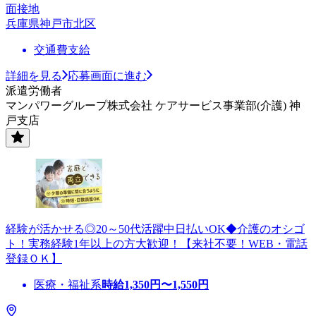
面接地
兵庫県神戸市北区
交通費支給
詳細を見る
応募画面に進む
派遣労働者
マンパワーグループ株式会社 ケアサービス事業部(介護) 神
戸支店
経験が活かせる◎20～50代活躍中日払いOK◆介護のオシゴ
ト！実務経験1年以上の方大歓迎！【来社不要！WEB・電話
登録ＯＫ】
医療・福祉系
時給
1,350
円〜
1,550
円