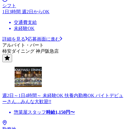
シフト
1日3時間 週2日からOK
交通費支給
未経験OK
詳細を見る
応募画面に進む
アルバイト・パート
柿安ダイニング 神戸阪急店
週2日～1日4時間～ 未経験OK 扶養内勤務OK バイトデビュ
ーさん…みんな大歓迎!!
惣菜屋スタッフ
時給
1,150
円〜