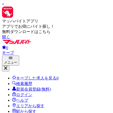
×
マッハバイトアプリ
アプリでお得にバイト探し！
無料ダウンロードはこちら
開く
0
キープ
メニュー
キープした求人を見る
0
検索履歴
新規会員登録(無料)
ログイン
ヘルプ
エリアから探す
駅から探す