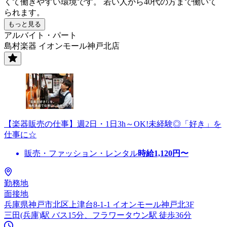
くて働きやすい環境です。 若い人から40代の方まで働いて
られます。
もっと見る
アルバイト・パート
島村楽器 イオンモール神戸北店
【楽器販売の仕事】週2日・1日3h～OK!未経験◎「好き」を
仕事に☆
販売・ファッション・レンタル
時給
1,120
円〜
勤務地
面接地
兵庫県神戸市北区上津台8-1-1 イオンモール神戸北3F
三田(兵庫)駅 バス15分、フラワータウン駅 徒歩36分