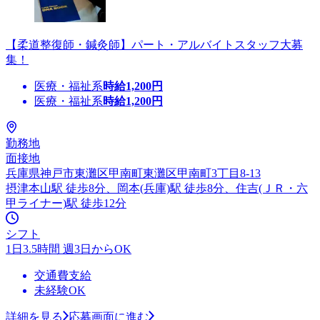
【柔道整復師・鍼灸師】パート・アルバイトスタッフ大募
集！
医療・福祉系
時給
1,200
円
医療・福祉系
時給
1,200
円
勤務地
面接地
兵庫県神戸市東灘区甲南町東灘区甲南町3丁目8-13
摂津本山駅 徒歩8分、岡本(兵庫)駅 徒歩8分、住吉(ＪＲ・六
甲ライナー)駅 徒歩12分
シフト
1日3.5時間 週3日からOK
交通費支給
未経験OK
詳細を見る
応募画面に進む