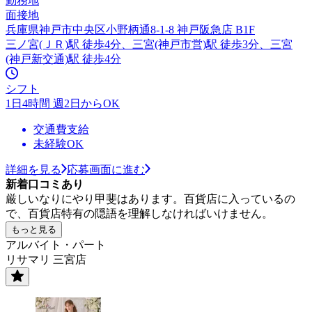
勤務地
面接地
兵庫県神戸市中央区小野柄通8-1-8 神戸阪急店 B1F
三ノ宮(ＪＲ)駅 徒歩4分、三宮(神戸市営)駅 徒歩3分、三宮
(神戸新交通)駅 徒歩4分
シフト
1日4時間 週2日からOK
交通費支給
未経験OK
詳細を見る
応募画面に進む
新着口コミあり
厳しいなりにやり甲斐はあります。百貨店に入っているの
で、百貨店特有の隠語を理解しなければいけません。
もっと見る
アルバイト・パート
リサマリ 三宮店