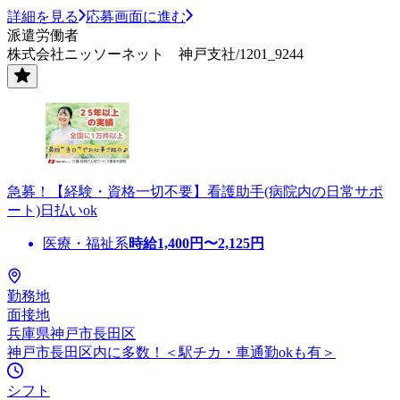
詳細を見る
応募画面に進む
派遣労働者
株式会社ニッソーネット 神戸支社/1201_9244
急募！【経験・資格一切不要】看護助手(病院内の日常サポ
ート)日払いok
医療・福祉系
時給
1,400
円〜
2,125
円
勤務地
面接地
兵庫県神戸市長田区
神戸市長田区内に多数！＜駅チカ・車通勤okも有＞
シフト