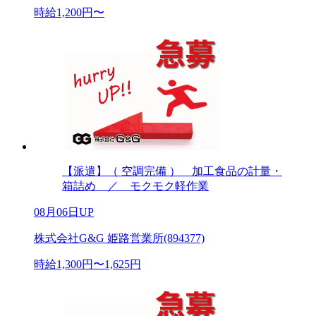
時給1,200円〜
【派遣】（ 空調完備 ） 加工食品の計量・
箱詰め ／ モクモク軽作業
08月06日UP
株式会社G&G 姫路営業所(894377)
時給1,300円〜1,625円