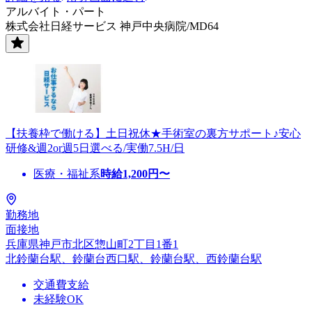
アルバイト・パート
株式会社日経サービス 神戸中央病院/MD64
【扶養枠で働ける】土日祝休★手術室の裏方サポート♪安心
研修&週2or週5日選べる/実働7.5H/日
医療・福祉系
時給
1,200
円〜
勤務地
面接地
兵庫県神戸市北区惣山町2丁目1番1
北鈴蘭台駅、鈴蘭台西口駅、鈴蘭台駅、西鈴蘭台駅
交通費支給
未経験OK