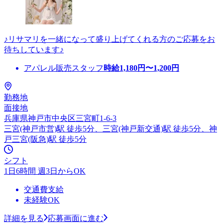
♪リサマリを一緒になって盛り上げてくれる方のご応募をお
待ちしています♪
アパレル販売スタッフ
時給
1,180
円〜
1,200
円
勤務地
面接地
兵庫県神戸市中央区三宮町1-6-3
三宮(神戸市営)駅 徒歩5分、三宮(神戸新交通)駅 徒歩5分、神
戸三宮(阪急)駅 徒歩5分
シフト
1日6時間 週3日からOK
交通費支給
未経験OK
詳細を見る
応募画面に進む