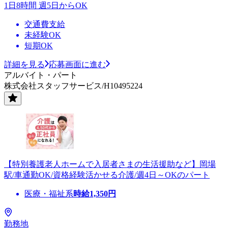
1日8時間 週5日からOK
交通費支給
未経験OK
短期OK
詳細を見る
応募画面に進む
アルバイト・パート
株式会社スタッフサービス/H10495224
【特別養護老人ホームで入居者さまの生活援助など】岡場
駅/車通勤OK/資格経験活かせる介護/週4日～OKのパート
医療・福祉系
時給
1,350
円
勤務地