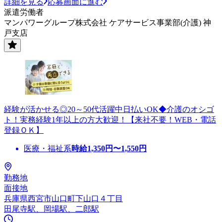
詳細を見る
応募画面に進む
派遣労働者
マンパワーグループ株式会社 ケアサービス事業部(介護) 神
戸支店
経験が活かせる◎20～50代活躍中日払いOK◆介護のオシゴ
ト！実務経験1年以上の方大歓迎！【来社不要！WEB・電話
登録ＯＫ】
医療・福祉系
時給
1,350
円〜
1,550
円
勤務地
面接地
兵庫県西宮市山口町下山口４丁目
田尾寺駅、岡場駅、二郎駅