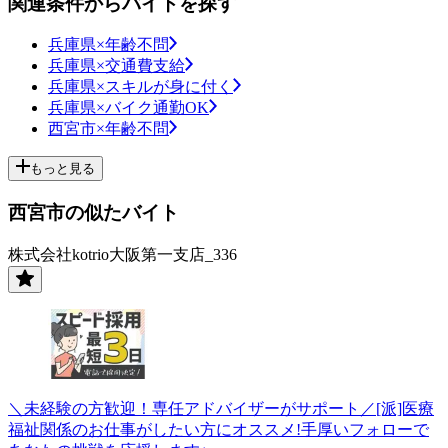
関連条件からバイトを探す
兵庫県×年齢不問
兵庫県×交通費支給
兵庫県×スキルが身に付く
兵庫県×バイク通勤OK
西宮市×年齢不問
もっと見る
西宮市の似たバイト
株式会社kotrio大阪第一支店_336
＼未経験の方歓迎！専任アドバイザーがサポート／[派]医療
福祉関係のお仕事がしたい方にオススメ!手厚いフォローで