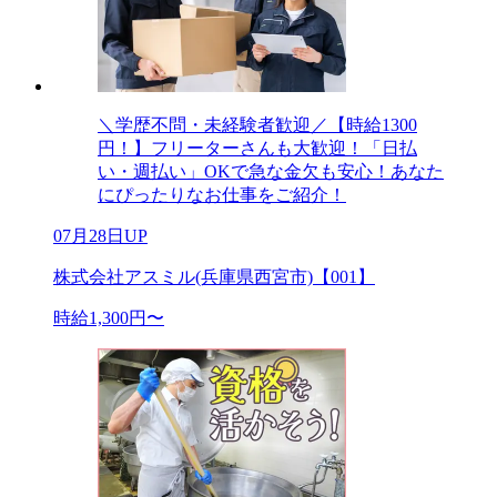
＼学歴不問・未経験者歓迎／【時給1300
円！】フリーターさんも大歓迎！「日払
い・週払い」OKで急な金欠も安心！あなた
にぴったりなお仕事をご紹介！
07月28日UP
株式会社アスミル(兵庫県西宮市)【001】
時給1,300円〜