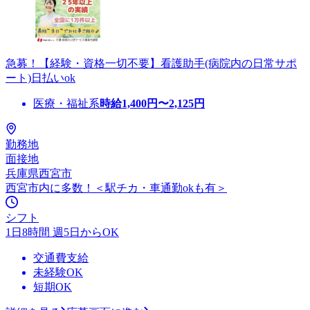
急募！【経験・資格一切不要】看護助手(病院内の日常サポ
ート)日払いok
医療・福祉系
時給
1,400
円〜
2,125
円
勤務地
面接地
兵庫県西宮市
西宮市内に多数！＜駅チカ・車通勤okも有＞
シフト
1日8時間 週5日からOK
交通費支給
未経験OK
短期OK