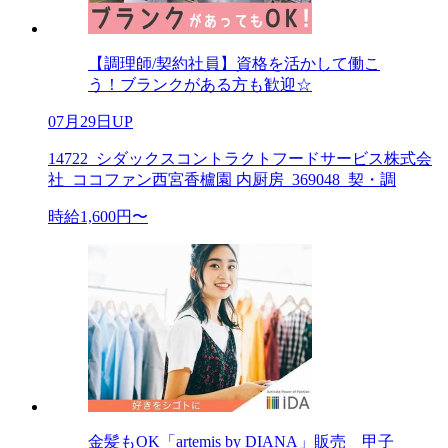
【調理師/契約社員】資格を活かして働こ
う！ブランクがある方も歓迎☆
07月29日UP
14722_シダックスコントラクトフードサービス株式会
社_ココファン西宮香櫨園 内厨房_369048_契・調
時給1,600円〜
金髪もOK「artemis by DIANA」販売 甲子