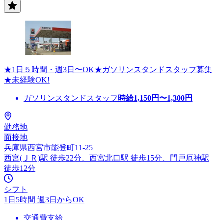
★1日５時間・週3日〜OK★ガソリンスタンドスタッフ募集
★未経験OK!
ガソリンスタンドスタッフ
時給
1,150
円〜
1,300
円
勤務地
面接地
兵庫県西宮市能登町11-25
西宮(ＪＲ)駅 徒歩22分、西宮北口駅 徒歩15分、門戸厄神駅
徒歩12分
シフト
1日5時間 週3日からOK
交通費支給