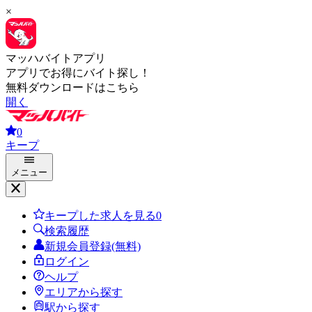
×
マッハバイトアプリ
アプリでお得にバイト探し！
無料ダウンロードはこちら
開く
0
キープ
メニュー
キープした求人を見る
0
検索履歴
新規会員登録(無料)
ログイン
ヘルプ
エリアから探す
駅から探す