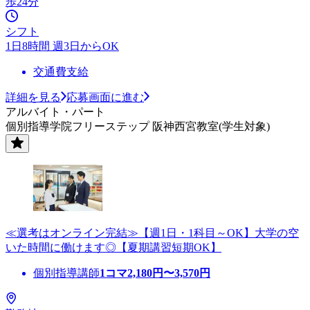
歩24分
シフト
1日8時間 週3日からOK
交通費支給
詳細を見る
応募画面に進む
アルバイト・パート
個別指導学院フリーステップ 阪神西宮教室(学生対象)
≪選考はオンライン完結≫【週1日・1科目～OK】大学の空
いた時間に働けます◎【夏期講習短期OK】
個別指導講師
1コマ
2,180
円〜
3,570
円