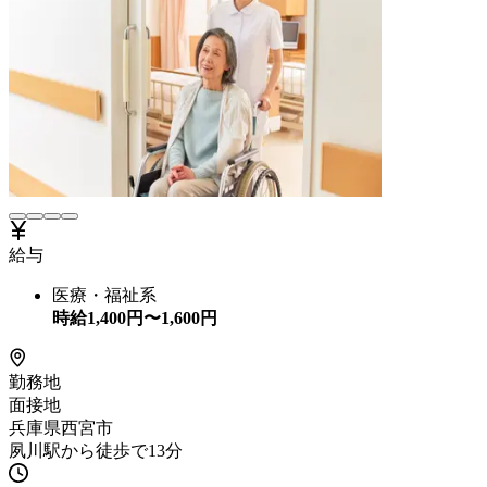
給与
医療・福祉系
時給
1,400
円〜
1,600
円
勤務地
面接地
兵庫県西宮市
夙川駅から徒歩で13分