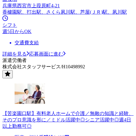
兵庫県西宮市上葭原町4-21
香櫨園駅、打出駅、さくら夙川駅、芦屋(ＪＲ)駅、夙川駅
シフト
週5日からOK
交通費支給
詳細を見る
応募画面に進む
派遣労働者
株式会社スタッフサービス/H10498992
【苦楽園口駅】有料老人ホームで介護／無敵の知識と経験、
そのプロ意識を形に／ミドル活躍中◎シニア活躍中◎週4日
以上勤務可◎