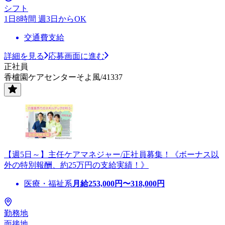
シフト
1日8時間 週3日からOK
交通費支給
詳細を見る
応募画面に進む
正社員
香櫨園ケアセンターそよ風/41337
【週5日～】主任ケアマネジャー/正社員募集！《ボーナス以
外の特別報酬、約25万円の支給実績！》
医療・福祉系
月給
253,000
円〜
318,000
円
勤務地
面接地