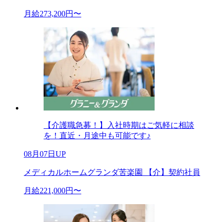
月給273,200円〜
【介護職急募！】入社時期はご気軽に相談
を！直近・月途中も可能です♪
08月07日UP
メディカルホームグランダ苦楽園 【介】契約社員
月給221,000円〜