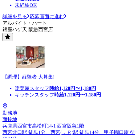
未経験OK
詳細を見る
応募画面に進む
アルバイト・パート
銀座ハゲ天 阪急西宮店
【調理】経験者 大募集!
惣菜屋スタッフ
時給
1,120
円〜
1,180
円
キッチンスタッフ
時給
1,120
円〜
1,180
円
勤務地
面接地
兵庫県西宮市高松町14-1 西宮阪急1階
西宮北口駅 徒歩1分、西宮(ＪＲ)駅 徒歩14分、甲子園口駅 徒