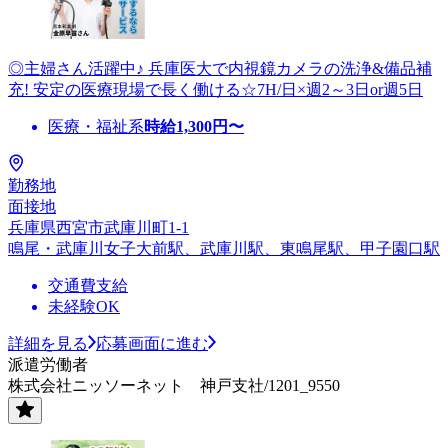
◎主婦さん活躍中♪ 兵庫医大で内視鏡カメラの洗浄&備品補
充! 安定の医療現場で長く働ける☆7H/日×週2～3日or週5日
医療・福祉系
時給
1,300
円〜
勤務地
面接地
兵庫県西宮市武庫川町1-1
鳴尾・武庫川女子大前駅、武庫川駅、東鳴尾駅、甲子園口駅
交通費支給
未経験OK
詳細を見る
応募画面に進む
派遣労働者
株式会社ニッソーネット 神戸支社/1201_9550