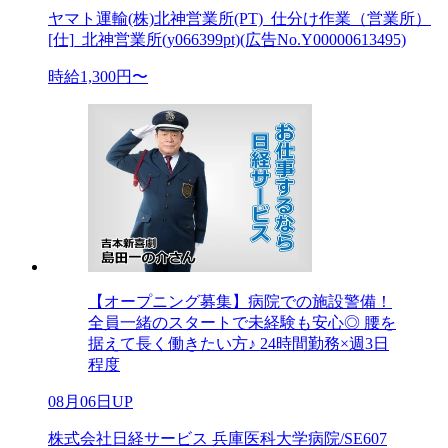
ヤマト運輸(株)北神営業所(PT)_仕分け作業（営業所）
[仕]_北神営業所(y066399pt)(広告No.Y00000613495)
時給1,300円〜
【オープニング募集】病院での施設警備！
全員一緒のスタートで未経験も安心◎ 腰を
据えて長く働きたい方♪ 24時間勤務×週3日
程度
08月06日UP
株式会社日経サービス 兵庫医科大学病院/SE607