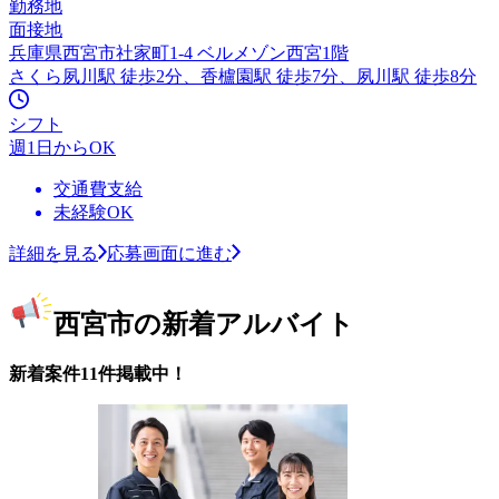
勤務地
面接地
兵庫県西宮市社家町1-4 ベルメゾン西宮1階
さくら夙川駅 徒歩2分、香櫨園駅 徒歩7分、夙川駅 徒歩8分
シフト
週1日からOK
交通費支給
未経験OK
詳細を見る
応募画面に進む
西宮市の新着アルバイト
新着案件11件掲載中！