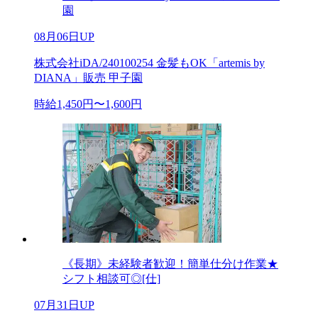
園
08月06日UP
株式会社iDA/240100254 金髪もOK「artemis by
DIANA」販売 甲子園
時給1,450円〜1,600円
《長期》未経験者歓迎！簡単仕分け作業★
シフト相談可◎[仕]
07月31日UP