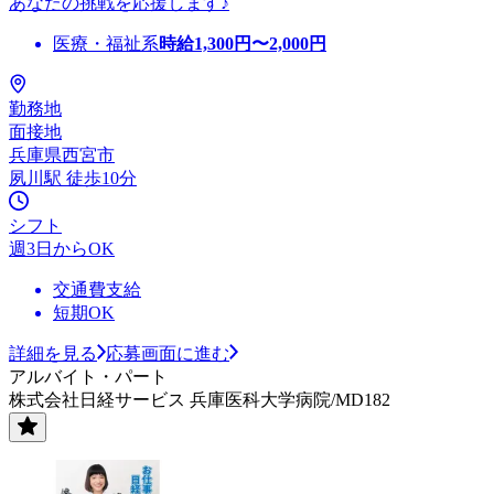
あなたの挑戦を応援します♪
医療・福祉系
時給
1,300
円〜
2,000
円
勤務地
面接地
兵庫県西宮市
夙川駅 徒歩10分
シフト
週3日からOK
交通費支給
短期OK
詳細を見る
応募画面に進む
アルバイト・パート
株式会社日経サービス 兵庫医科大学病院/MD182