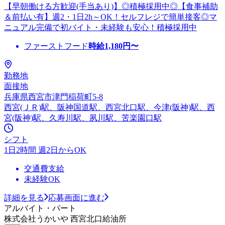
【早朝働ける方歓迎(手当あり)】◎積極採用中◎【食事補助
＆前払い有】週2・1日2h～OK！セルフレジで簡単接客◎マ
ニュアル完備で初バイト・未経験も安心！積極採用中
ファーストフード
時給
1,180
円〜
勤務地
面接地
兵庫県西宮市津門稲荷町5-8
西宮(ＪＲ)駅、阪神国道駅、西宮北口駅、今津(阪神)駅、西
宮(阪神)駅、久寿川駅、夙川駅、苦楽園口駅
シフト
1日2時間 週2日からOK
交通費支給
未経験OK
詳細を見る
応募画面に進む
アルバイト・パート
株式会社うかいや 西宮北口給油所