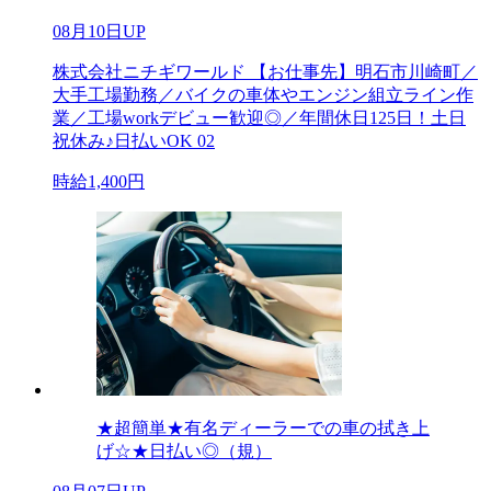
08月10日UP
株式会社ニチギワールド 【お仕事先】明石市川崎町／
大手工場勤務／バイクの車体やエンジン組立ライン作
業／工場workデビュー歓迎◎／年間休日125日！土日
祝休み♪日払いOK 02
時給1,400円
★超簡単★有名ディーラーでの車の拭き上
げ☆★日払い◎（規）