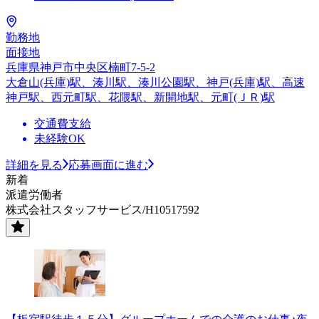
勤務地
面接地
兵庫県神戸市中央区楠町7-5-2
大倉山(兵庫)駅、湊川駅、湊川公園駅、神戸(兵庫)駅、高速
神戸駅、西元町駅、花隈駅、新開地駅、元町(ＪＲ)駅
交通費支給
未経験OK
詳細を見る
応募画面に進む
新着
派遣労働者
株式会社スタッフサービス/H10517592