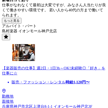
仕事がなれなくて最初は大変ですが、みなさん人当たりが良
くて働きやすい環境です。 若い人から40代の方まで働いて
られます。
もっと見る
アルバイト・パート
島村楽器 イオンモール神戸北店
【楽器販売の仕事】週2日・1日3h～OK!未経験◎「好き」を
仕事に☆
販売・ファッション・レンタル
時給
1,120
円〜
勤務地
面接地
兵庫県神戸市北区上津台8-1-1 イオンモール神戸北3F