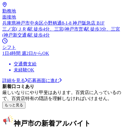
勤務地
面接地
兵庫県神戸市中央区小野柄通8-1-8 神戸阪急店 B1F
三ノ宮(ＪＲ)駅 徒歩4分、三宮(神戸市営)駅 徒歩3分、三宮
(神戸新交通)駅 徒歩4分
シフト
1日4時間 週2日からOK
交通費支給
未経験OK
詳細を見る
応募画面に進む
新着口コミあり
厳しいなりにやり甲斐はあります。百貨店に入っているの
で、百貨店特有の隠語を理解しなければいけません。
もっと見る
神戸市の新着アルバイト