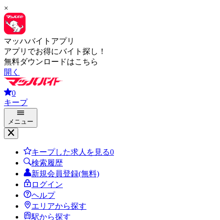
×
マッハバイトアプリ
アプリでお得にバイト探し！
無料ダウンロードはこちら
開く
0
キープ
メニュー
キープした求人を見る
0
検索履歴
新規会員登録(無料)
ログイン
ヘルプ
エリアから探す
駅から探す