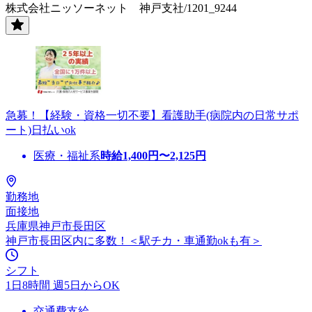
株式会社ニッソーネット 神戸支社/1201_9244
急募！【経験・資格一切不要】看護助手(病院内の日常サポ
ート)日払いok
医療・福祉系
時給
1,400
円〜
2,125
円
勤務地
面接地
兵庫県神戸市長田区
神戸市長田区内に多数！＜駅チカ・車通勤okも有＞
シフト
1日8時間 週5日からOK
交通費支給