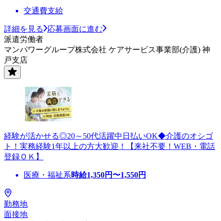
交通費支給
詳細を見る
応募画面に進む
派遣労働者
マンパワーグループ株式会社 ケアサービス事業部(介護) 神
戸支店
経験が活かせる◎20～50代活躍中日払いOK◆介護のオシゴ
ト！実務経験1年以上の方大歓迎！【来社不要！WEB・電話
登録ＯＫ】
医療・福祉系
時給
1,350
円〜
1,550
円
勤務地
面接地