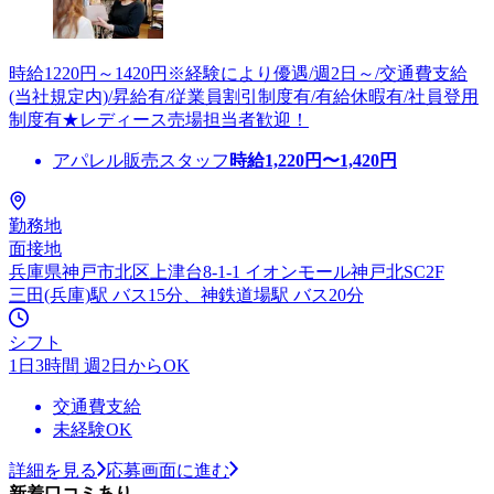
時給1220円～1420円※経験により優遇/週2日～/交通費支給
(当社規定内)/昇給有/従業員割引制度有/有給休暇有/社員登用
制度有★レディース売場担当者歓迎！
アパレル販売スタッフ
時給
1,220
円〜
1,420
円
勤務地
面接地
兵庫県神戸市北区上津台8-1-1 イオンモール神戸北SC2F
三田(兵庫)駅 バス15分、神鉄道場駅 バス20分
シフト
1日3時間 週2日からOK
交通費支給
未経験OK
詳細を見る
応募画面に進む
新着口コミあり