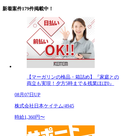
新着案件179件掲載中！
【マーガリンの検品・箱詰め】『家庭との
両立も実現！夕方5時まで＆残業ほぼ0』
08月07日UP
株式会社日本ケイテム/4945
時給1,360円〜