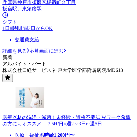
兵庫県神戸市須磨区板宿町２丁目
板宿駅、東須磨駅
シフト
1日8時間 週3日からOK
交通費支給
詳細を見る
応募画面に進む
新着
アルバイト・パート
株式会社日経サービス 神戸大学医学部附属病院/MD613
医療器材の洗浄・滅菌！未経験・資格不要◎ Wワーク希望
の方にもオススメ！ 7.5H/日×週2～3日or週5日
医療・福祉系
時給
1,200
円〜