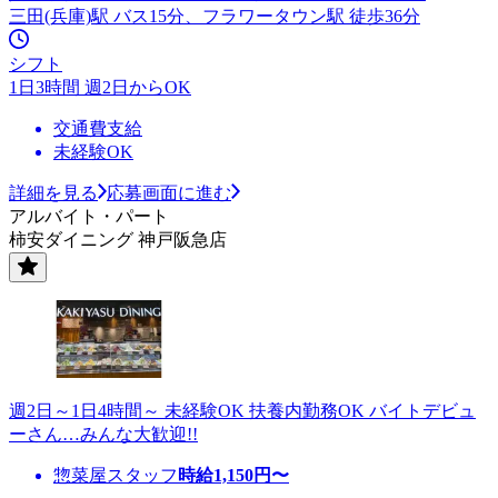
三田(兵庫)駅 バス15分、フラワータウン駅 徒歩36分
シフト
1日3時間 週2日からOK
交通費支給
未経験OK
詳細を見る
応募画面に進む
アルバイト・パート
柿安ダイニング 神戸阪急店
週2日～1日4時間～ 未経験OK 扶養内勤務OK バイトデビュ
ーさん…みんな大歓迎!!
惣菜屋スタッフ
時給
1,150
円〜