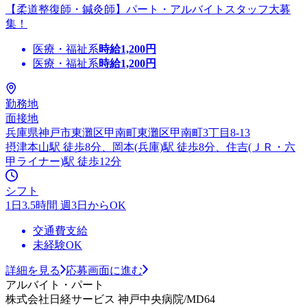
【柔道整復師・鍼灸師】パート・アルバイトスタッフ大募
集！
医療・福祉系
時給
1,200
円
医療・福祉系
時給
1,200
円
勤務地
面接地
兵庫県神戸市東灘区甲南町東灘区甲南町3丁目8-13
摂津本山駅 徒歩8分、岡本(兵庫)駅 徒歩8分、住吉(ＪＲ・六
甲ライナー)駅 徒歩12分
シフト
1日3.5時間 週3日からOK
交通費支給
未経験OK
詳細を見る
応募画面に進む
アルバイト・パート
株式会社日経サービス 神戸中央病院/MD64