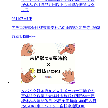
祝休みで月収27万円以上も可能な搬送スタ
ッフ
08月07日UP
アデコ株式会社SF東海支社/A01445580-定光寺_2608
時給1,450円〜
＼バイク好き必見／大手メーカー工場での
車体組立作業！未経験大歓迎♪17時迄×土日
祝休み＆年間休日125日★高時給1400円＆日
払いOK♪車・バイク・自転車通勤OK