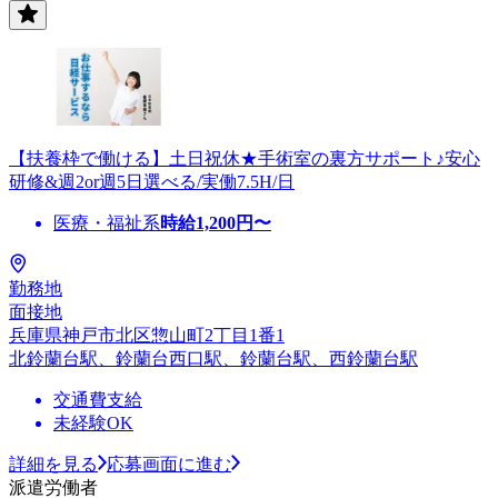
【扶養枠で働ける】土日祝休★手術室の裏方サポート♪安心
研修&週2or週5日選べる/実働7.5H/日
医療・福祉系
時給
1,200
円〜
勤務地
面接地
兵庫県神戸市北区惣山町2丁目1番1
北鈴蘭台駅、鈴蘭台西口駅、鈴蘭台駅、西鈴蘭台駅
交通費支給
未経験OK
詳細を見る
応募画面に進む
派遣労働者