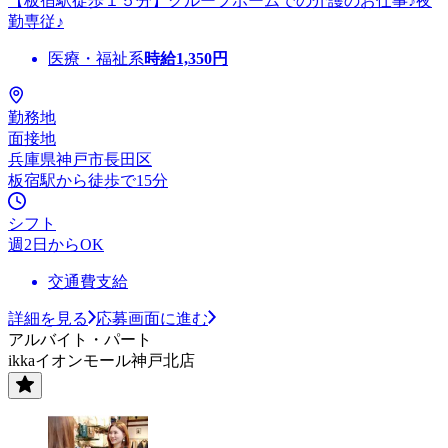
【板宿駅徒歩１５分】グループホームでの介護のお仕事♪夜
勤専従♪
医療・福祉系
時給
1,350
円
勤務地
面接地
兵庫県神戸市長田区
板宿駅から徒歩で15分
シフト
週2日からOK
交通費支給
詳細を見る
応募画面に進む
アルバイト・パート
ikkaイオンモール神戸北店