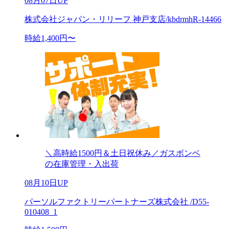
08月07日UP
株式会社ジャパン・リリーフ 神戸支店/kbdrmhR-14466
時給1,400円〜
＼高時給1500円＆土日祝休み／ガスボンベ
の在庫管理・入出荷
08月10日UP
パーソルファクトリーパートナーズ株式会社 /D55-
010408_1