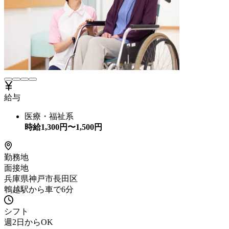
給与
医療・福祉系
時給
1,300
円〜
1,500
円
勤務地
面接地
兵庫県神戸市長田区
鵯越駅から車で6分
シフト
週2日からOK