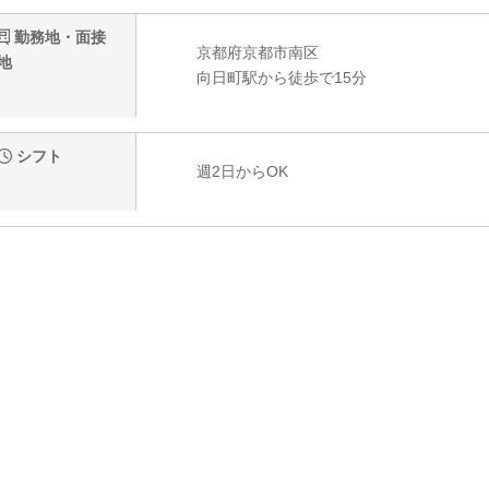
勤務地・面接
京都府京都市南区
地
向日町駅から徒歩で15分
シフト
週2日からOK