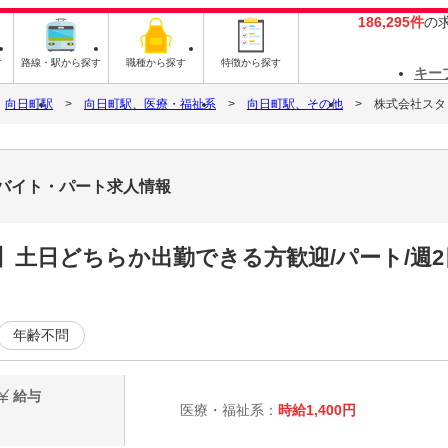
186,295件
の
す
路線・駅から探す
職種から探す
特徴から探す
キー
向日町駅
向日町駅、医療・福祉系
向日町駅、その他
株式会社スタッ
4のバイト・パート求人情報
土日どちらか出勤できる方歓迎/パート/週2
年齢不問
給与
医療・福祉系：
時給1,400円