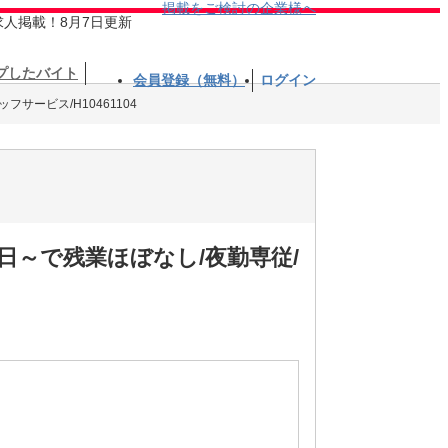
掲載をご検討の企業様へ
求人掲載！8月7日更新
プしたバイト
会員登録（無料）
ログイン
フサービス/H10461104
日～で残業ほぼなし/夜勤専従/