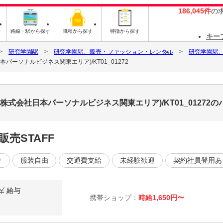
186,045件
の
す
路線・駅から探す
職種から探す
特徴から探す
キー
研究学園駅
研究学園駅、販売・ファッション・レンタル
研究学園駅
パーソナルビジネス関東エリア)/KT01_01272
株式会社日本パーソナルビジネス関東エリア)/KT01_01272
売STAFF
り
服装自由
交通費支給
未経験歓迎
契約社員登用あ
給与
携帯ショップ：
時給1,650円〜