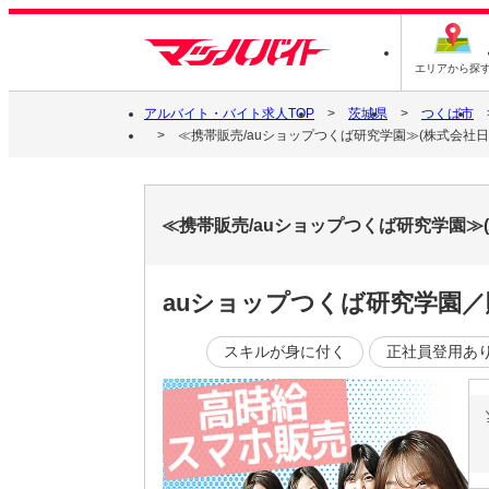
エリアから探
アルバイト・バイト求人TOP
茨城県
つくば市
≪携帯販売/auショップつくば研究学園≫(株式会社日本
≪携帯販売/auショップつくば研究学園≫(
auショップつくば研究学園／販
スキルが身に付く
正社員登用あ