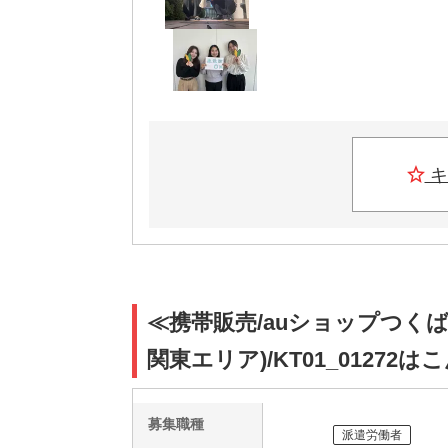
キ
≪携帯販売/auショップつく
関東エリア)/KT01_01272
募集職種
派遣労働者