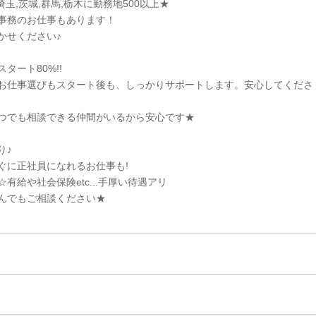
埼玉,茨城,群馬,栃木に勤務地500以上★
事務のお仕事もあります！
かせください♪
タート80%!!
お仕事選びもスタート後も、しっかりサポートします。安心してくださ
つでも相談できる仲間がいるから安心です★
り♪
ぐに正社員になれるお仕事も!
有給や社会保険etc...手厚い待遇アリ
んでもご相談ください★