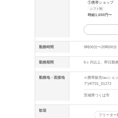
①携帯ショップ
シフト制
時給
1,650
円〜
勤務時間
9時00分〜20時00分
勤務期間
6ヶ月以上、即日勤務
勤務地・面接地
≪携帯販売/auシ
ア)/KT01_01272
茨城県つくば市
歓迎
フリーター