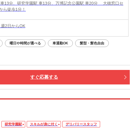
 車13分、研究学園駅 車13分、万博記念公園駅 車20分 大穂窓口セ
から徒歩1分！
 週2日からOK
曜日や時間が選べる
車通勤OK
髪型・髪色自由
すぐ応募する
研究学園駅
スキルが身に付く
デリバリースタッフ