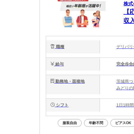
株式
【
収
職種
デリバ
給与
完全歩合
勤務地・面接地
茨城県つ
みどりの
シフト
1日1時間
服装自由
年齢不問
ピアスOK