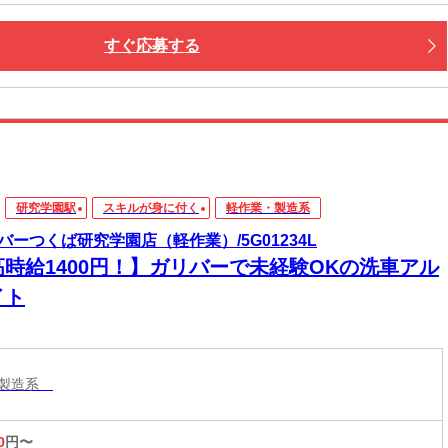
すぐ応募する
研究学園駅
スキルが身に付く
軽作業・製造系
バーつくば研究学園店（軽作業）/5G01234L
高時給1400円！】ガリバーで未経験OKの洗車アル
イト
・製造系
0
円〜