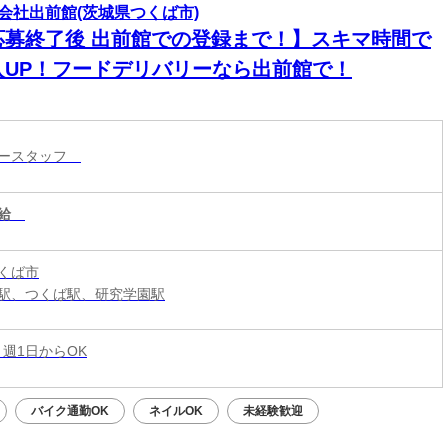
会社出前館(茨城県つくば市)
応募終了後 出前館での登録まで！】スキマ時間で
入UP！フードデリバリーなら出前館で！
リースタッフ
給
くば市
駅、つくば駅、研究学園駅
 週1日からOK
バイク通勤OK
ネイルOK
未経験歓迎