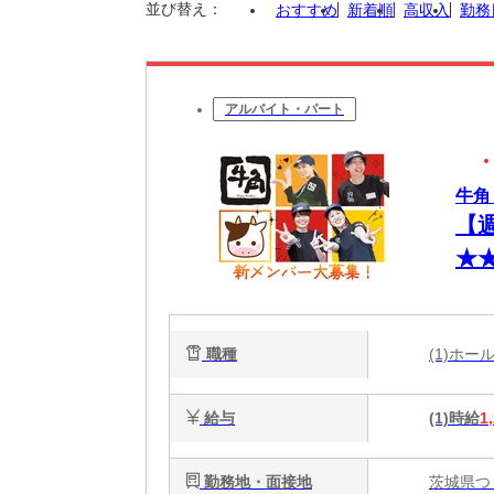
並び替え：
おすすめ
新着順
高収入
勤務
アルバイト・パート
牛角
【
★
相
職種
(1)ホ
給与
(1)時給
1
勤務地・面接地
茨城県つく