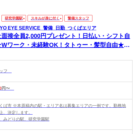
研究学園駅
スキルが身に付く
警備スタッフ
KYO EYE SERVICE_警備_日勤_つくばエリア
社面接全員2,000円プレゼント！日払い・シフト自
★Wワーク・未経験OK！タトゥー・髪型自由★現
手渡し・登録のみ可★即入寮！スマホ貸出有り！
内好立地箇所に個人寮アリます◎食事券プレゼン
タッフ
も！
0
円〜
くば市 ※本原稿内の駅・エリア名は募集エリアの一例です。勤務地
上、決定します。
、みどりの駅、研究学園駅