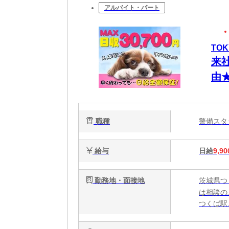
アルバイト・パート
TO
来
由
金
都
職種
警備ス
ト
給与
日給
9,90
勤務地・面接地
茨城県つ
は相談の
つくば駅