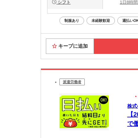
シフト
1日8時間
制服あり
未経験歓迎
週払いO
キープに追加
派遣労働者
株式
【
で