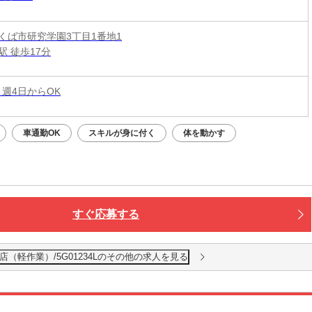
くば市研究学園3丁目1番地1
駅 徒歩17分
 週4日からOK
車通勤OK
スキルが身に付く
体を動かす
すぐ応募する
（軽作業）/5G01234Lのその他の求人を見る