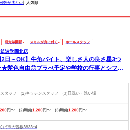
日数が少ない
人気順
研究学園駅
スキルが身に付く
ホールスタッフ
 筑波学園北店
週2日～OK】牛角バイト、楽しさ人の良さ星3つ
★★髪色自由◎プラぺ予定や学校の行事とシフト
談可！学生活躍中＊
ールスタッフ (2)キッチンスタッフ (3)皿洗い・洗い場
,200
円〜
(2)時給
1,200
円〜
(3)時給
1,200
円〜
ば市大曽根3838ｰ4