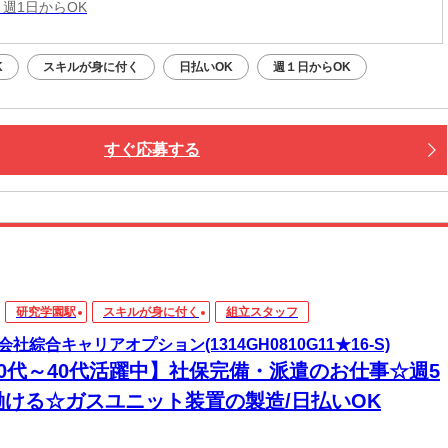
 週1日からOK
K
スキルが身に付く
日払いOK
週１日からOK
すぐ応募する
研究学園駅
スキルが身に付く
組立スタッフ
会社綜合キャリアオプション(1314GH0810G11★16-S)
20代～40代活躍中】社保完備・派遣のお仕事☆週5
働ける☆ガスユニット装置の製造/日払いOK