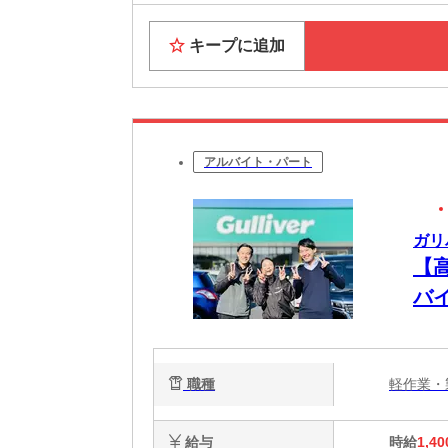
キープに追加
アルバイト・パート
ガリ
【
バ
職種
軽作業
給与
時給
1,40