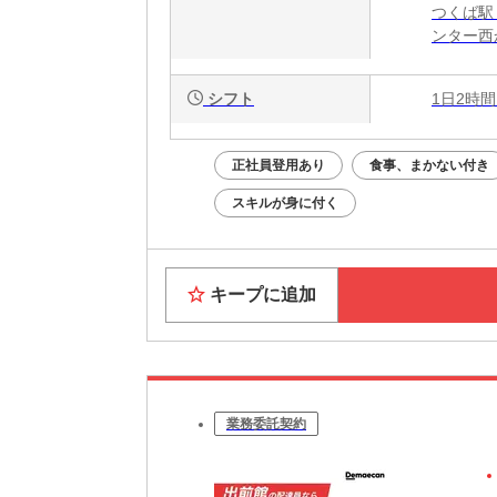
つくば駅
ンター西
シフト
1日2時間
正社員登用あり
食事、まかない付き
スキルが身に付く
キープに追加
業務委託契約