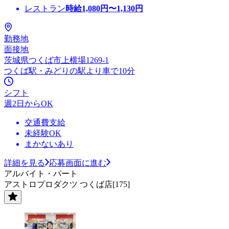
レストラン
時給
1,080
円〜
1,130
円
勤務地
面接地
茨城県つくば市上横場1269-1
つくば駅・みどりの駅より車で10分
シフト
週2日からOK
交通費支給
未経験OK
まかないあり
詳細を見る
応募画面に進む
アルバイト・パート
アストロプロダクツ つくば店[175]