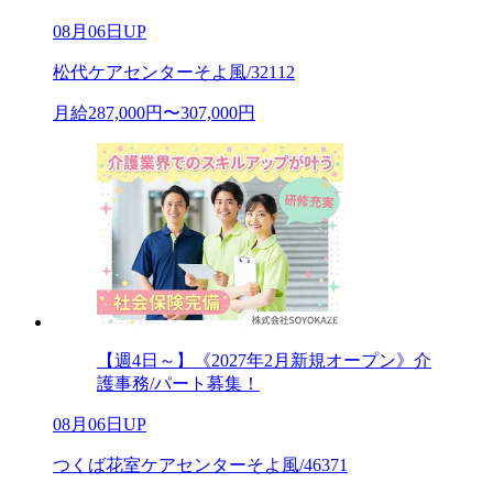
08月06日UP
松代ケアセンターそよ風/32112
月給287,000円〜307,000円
【週4日～】《2027年2月新規オープン》介
護事務/パート募集！
08月06日UP
つくば花室ケアセンターそよ風/46371