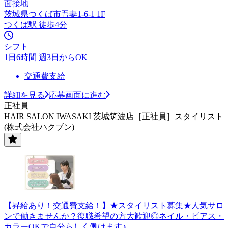
面接地
茨城県つくば市吾妻1-6-1 1F
つくば駅 徒歩4分
シフト
1日6時間 週3日からOK
交通費支給
詳細を見る
応募画面に進む
正社員
HAIR SALON IWASAKI 茨城筑波店［正社員］スタイリスト
(株式会社ハクブン)
【昇給あり！交通費支給！】★スタイリスト募集★人気サロ
ンで働きませんか？復職希望の方大歓迎◎ネイル・ピアス・
カラーOKで自分らしく働けます♪