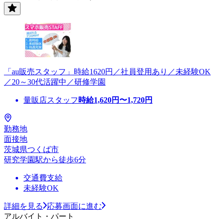
「au販売スタッフ」時給1620円／社員登用あり／未経験OK
／20～30代活躍中／研修学園
量販店スタッフ
時給
1,620
円〜
1,720
円
勤務地
面接地
茨城県つくば市
研究学園駅から徒歩6分
交通費支給
未経験OK
詳細を見る
応募画面に進む
アルバイト・パート