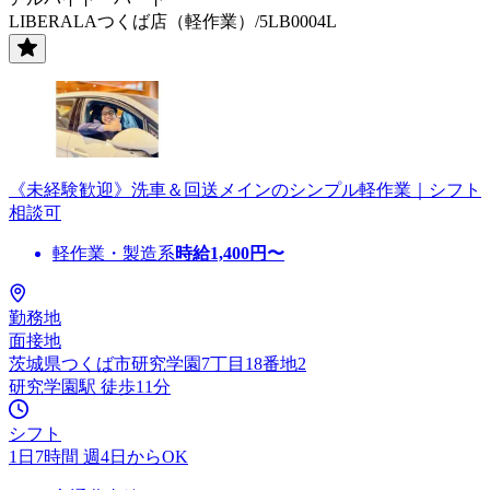
LIBERALAつくば店（軽作業）/5LB0004L
《未経験歓迎》洗車＆回送メインのシンプル軽作業｜シフト
相談可
軽作業・製造系
時給
1,400
円〜
勤務地
面接地
茨城県つくば市研究学園7丁目18番地2
研究学園駅 徒歩11分
シフト
1日7時間 週4日からOK