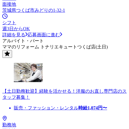
面接地
茨城県つくば市みどりの1-32-1
シフト
週3日からOK
詳細を見る
応募画面に進む
アルバイト・パート
ママのリフォーム トナリエキュートつくば店(土日)
【土日勤務歓迎】経験を活かせる！洋服のお直し専門店のス
タッフ募集！
販売・ファッション・レンタル
時給
1,074
円〜
勤務地