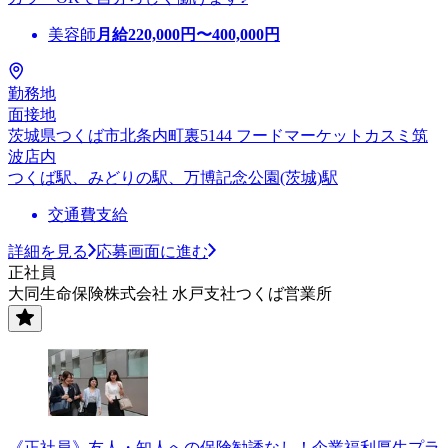
美容師
月給
220,000
円〜
400,000
円
勤務地
面接地
茨城県つくば市北条内町裏5144 フードマーケットカスミ筑
波店内
つくば駅、みどりの駅、万博記念公園(茨城)駅
交通費支給
詳細を見る
応募画面に進む
正社員
大同生命保険株式会社 水戸支社つくば営業所
《正社員》友人・知人への保険勧誘なし！企業福利厚生プラ