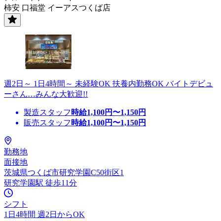
柿安 口福堂 イーアスつくば店
週2日～ 1日4時間～ 未経験OK 扶養内勤務OK バイトデビュ
ーさん…みんな大歓迎!!
製造スタッフ
時給
1,100
円〜
1,150
円
販売スタッフ
時給
1,100
円〜
1,150
円
勤務地
面接地
茨城県つくば市研究学園C50街区1
研究学園駅 徒歩11分
シフト
1日4時間 週2日からOK