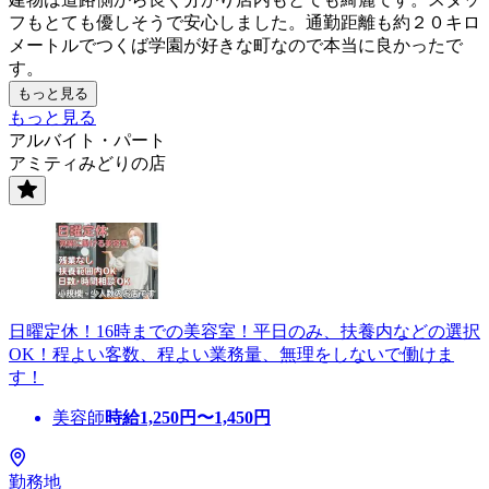
フもとても優しそうで安心しました。通勤距離も約２０キロ
メートルでつくば学園が好きな町なので本当に良かったで
す。
もっと見る
もっと見る
アルバイト・パート
アミティみどりの店
日曜定休！16時までの美容室！平日のみ、扶養内などの選択
OK！程よい客数、程よい業務量、無理をしないで働けま
す！
美容師
時給
1,250
円〜
1,450
円
勤務地