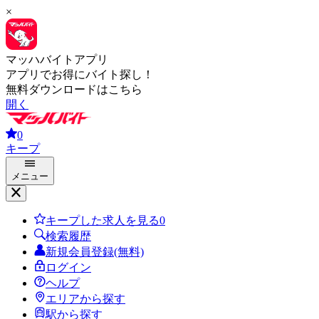
×
マッハバイトアプリ
アプリでお得にバイト探し！
無料ダウンロードはこちら
開く
0
キープ
メニュー
キープした求人を見る
0
検索履歴
新規会員登録(無料)
ログイン
ヘルプ
エリアから探す
駅から探す