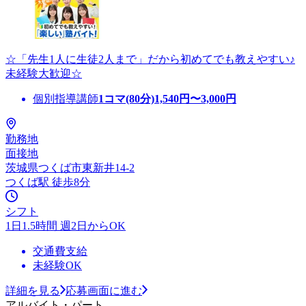
☆「先生1人に生徒2人まで」だから初めてでも教えやすい♪
未経験大歓迎☆
個別指導講師
1コマ(80分)
1,540
円〜
3,000
円
勤務地
面接地
茨城県つくば市東新井14-2
つくば駅 徒歩8分
シフト
1日1.5時間 週2日からOK
交通費支給
未経験OK
詳細を見る
応募画面に進む
アルバイト・パート