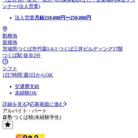
ンナー(法人営業)
法人営業
月給
210,000
円〜
250,000
円
勤務地
面接地
茨城県つくば市竹園1-6-1 つくば三井ビルディング17階
つくば駅 徒歩2分
シフト
1日7時間 週5日からOK
交通費支給
未経験OK
詳細を見る
応募画面に進む
アルバイト・パート
森塾 つくば校(未経験学生)