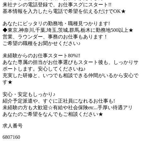
来社ナシの電話登録で、お仕事スグにスタート!!
基本情報を入力したら電話で希望を伝えるだけでOK★
あなたにピッタリの勤務地・職種見つかります!
◆東京,神奈川,千葉,埼玉,茨城,群馬,栃木に勤務地500以上★
営業、ラウンダー、事務のお仕事もあります！
ご希望の職種をお聞かせください♪
未経験からのお仕事スタート80%!!
あなた専属の担当がお仕事選びもスタート後も、しっかりサ
ポートします。安心してくださいね♪
充実した研修と、いつでも相談できる仲間がいるから安心で
す★
安心・安定もしっかり♪
紹介予定派遣や、すぐに正社員になれるお仕事も!
未経験の方も大歓迎☆有給や社会保険etc...手厚い待遇アリ
あなたのご希望をなんでもご相談ください★
求人番号
6807160