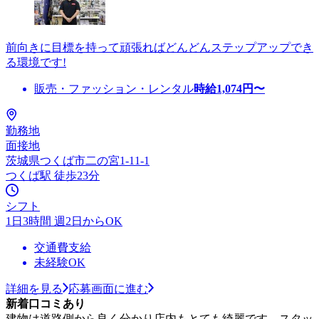
前向きに目標を持って頑張ればどんどんステップアップでき
る環境です!
販売・ファッション・レンタル
時給
1,074
円〜
勤務地
面接地
茨城県つくば市二の宮1-11-1
つくば駅 徒歩23分
シフト
1日3時間 週2日からOK
交通費支給
未経験OK
詳細を見る
応募画面に進む
新着口コミあり
建物は道路側から良く分かり店内もとても綺麗です。スタッ