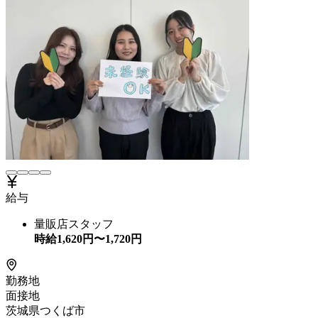
給与
量販店スタッフ
時給
1,620
円〜
1,720
円
勤務地
面接地
茨城県つくば市