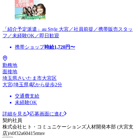
「紹介予定派遣」au Style 大宮／社員前提／携帯販売スタッ
フ／未経験OK／即日歓迎
携帯ショップ
時給
1,720
円〜
勤務地
面接地
埼玉県さいたま市大宮区
大宮(埼玉県)駅から徒歩2分
交通費支給
未経験OK
詳細を見る
応募画面に進む
契約社員
株式会社ヒト・コミュニケーションズ人材開発本部 (大宮支
店)/s0f32a60415rmsv