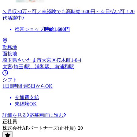
＼月収30万～可／未経験でも高時給1600円～☆日払い可！20
代活躍中♪
携帯ショップ
時給
1,600
円
勤務地
面接地
埼玉県さいたま市大宮区桜木町1-8-4
大宮(埼玉)駅、浦和駅、南浦和駅
シフト
1日8時間 週5日からOK
交通費支給
未経験OK
詳細を見る
応募画面に進む
正社員
株式会社APパートナーズ(正社員)_20