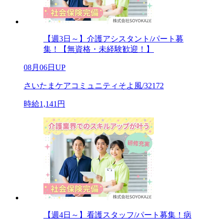
【週3日～】介護アシスタント/パート募
集！【無資格・未経験歓迎！】
08月06日UP
さいたまケアコミュニティそよ風/32172
時給1,141円
【週4日～】看護スタッフ/パート募集！病