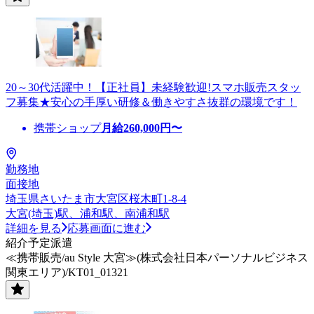
20～30代活躍中！【正社員】未経験歓迎!スマホ販売スタッ
フ募集★安心の手厚い研修＆働きやすさ抜群の環境です！
携帯ショップ
月給
260,000
円〜
勤務地
面接地
埼玉県さいたま市大宮区桜木町1-8-4
大宮(埼玉)駅、浦和駅、南浦和駅
詳細を見る
応募画面に進む
紹介予定派遣
≪携帯販売/au Style 大宮≫(株式会社日本パーソナルビジネス
関東エリア)/KT01_01321