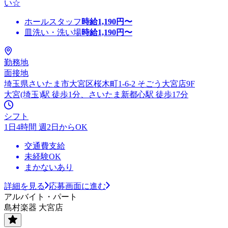
い☆
ホールスタッフ
時給
1,190
円〜
皿洗い・洗い場
時給
1,190
円〜
勤務地
面接地
埼玉県さいたま市大宮区桜木町1-6-2 そごう大宮店9F
大宮(埼玉)駅 徒歩1分、さいたま新都心駅 徒歩17分
シフト
1日4時間 週2日からOK
交通費支給
未経験OK
まかないあり
詳細を見る
応募画面に進む
アルバイト・パート
島村楽器 大宮店