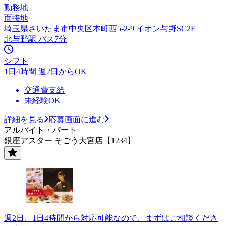
勤務地
面接地
埼玉県さいたま市中央区本町西5-2-9 イオン与野SC2F
北与野駅 バス7分
シフト
1日4時間 週2日からOK
交通費支給
未経験OK
詳細を見る
応募画面に進む
アルバイト・パート
銀座アスター そごう大宮店【1234】
週2日、1日4時間から対応可能なので、まずはご相談くださ