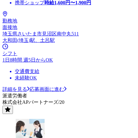
携帯ショップ
時給
1,600
円〜
1,900
円
勤務地
面接地
埼玉県さいたま市見沼区南中丸511
大和田(埼玉)駅、土呂駅
シフト
1日8時間 週5日からOK
交通費支給
未経験OK
詳細を見る
応募画面に進む
派遣労働者
株式会社APパートナーズ/20