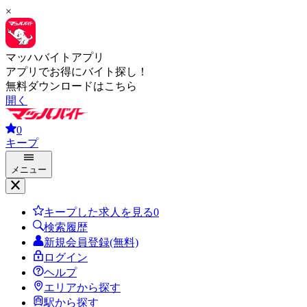
×
マッハバイトアプリ
アプリでお得にバイト探し！
無料ダウンロードはこちら
開く
0
キープ
メニュー
キープした求人を見る
0
検索履歴
新規会員登録(無料)
ログイン
ヘルプ
エリアから探す
駅から探す