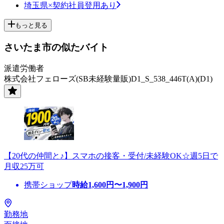
埼玉県×契約社員登用あり
もっと見る
さいたま市の似たバイト
派遣労働者
株式会社フェローズ(SB未経験量販)D1_S_538_446T(A)(D1)
【20代の仲間と♪】スマホの接客・受付/未経験OK☆週5日で
月収25万可
携帯ショップ
時給
1,600
円〜
1,900
円
勤務地