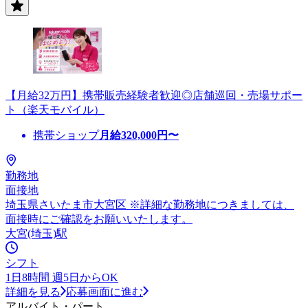
【月給32万円】携帯販売経験者歓迎◎店舗巡回・売場サポー
ト（楽天モバイル）
携帯ショップ
月給
320,000
円〜
勤務地
面接地
埼玉県さいたま市大宮区 ※詳細な勤務地につきましては、
面接時にご確認をお願いいたします。
大宮(埼玉)駅
シフト
1日8時間 週5日からOK
詳細を見る
応募画面に進む
アルバイト・パート