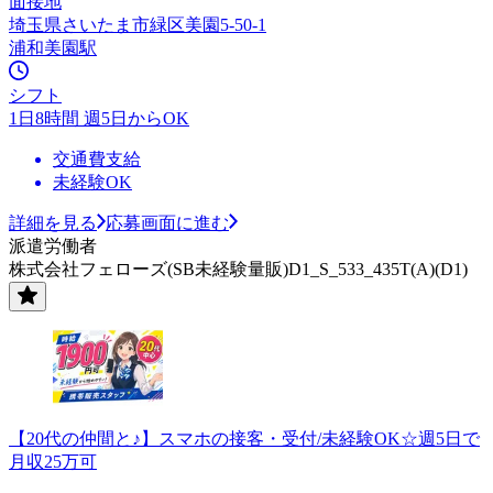
面接地
埼玉県さいたま市緑区美園5-50-1
浦和美園駅
シフト
1日8時間 週5日からOK
交通費支給
未経験OK
詳細を見る
応募画面に進む
派遣労働者
株式会社フェローズ(SB未経験量販)D1_S_533_435T(A)(D1)
【20代の仲間と♪】スマホの接客・受付/未経験OK☆週5日で
月収25万可