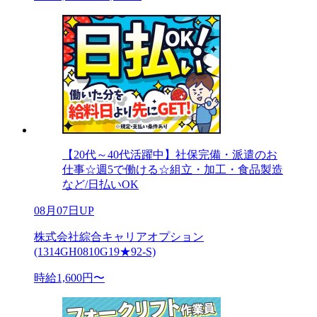
【20代～40代活躍中】社保完備・派遣のお
仕事☆週5で働ける☆組立・加工・食品製造
など/日払いOK
08月07日UP
株式会社綜合キャリアオプション
(1314GH0810G19★92-S)
時給1,600円〜