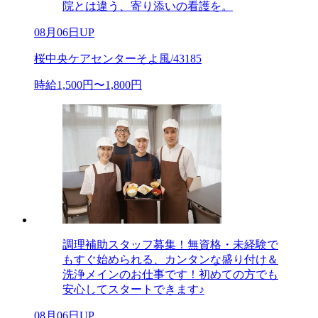
院とは違う、寄り添いの看護を。
08月06日UP
桜中央ケアセンターそよ風/43185
時給1,500円〜1,800円
調理補助スタッフ募集！無資格・未経験で
もすぐ始められる、カンタンな盛り付け＆
洗浄メインのお仕事です！初めての方でも
安心してスタートできます♪
08月06日UP