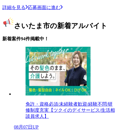
詳細を見る
応募画面に進む
さいたま市の新着アルバイト
新着案件94件掲載中！
免許・資格必須/未経験者歓迎/経験不問/研
修制度充実【ツクイのデイサービス/生活相
談員求人】
08月07日UP