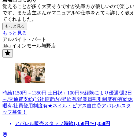
覚えることが多く大変そうですが先輩方が優しいので楽しい
です、また店主さんがマニュアルや仕事をとても詳しく教え
てくれました。
もっと見る
もっと見る
アルバイト・パート
ikka イオンモール与野店
時給1150円～1350円 土日祝＋100円※経験により優遇/週2日
～/交通費支給(当社規定内)/昇給有/従業員割引制度有/有給休
暇有/社員登用制度有★ネイル・ピアス自由◎アパレルスタ
ッフ募集！
アパレル販売スタッフ
時給
1,150
円〜
1,350
円