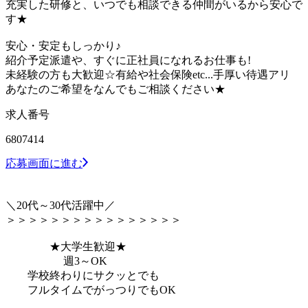
充実した研修と、いつでも相談できる仲間がいるから安心で
す★
安心・安定もしっかり♪
紹介予定派遣や、すぐに正社員になれるお仕事も!
未経験の方も大歓迎☆有給や社会保険etc...手厚い待遇アリ
あなたのご希望をなんでもご相談ください★
求人番号
6807414
応募画面に進む
＼20代～30代活躍中／
＞＞＞＞＞＞＞＞＞＞＞＞＞＞＞＞
★大学生歓迎★
週3～OK
学校終わりにサクッとでも
フルタイムでがっつりでもOK