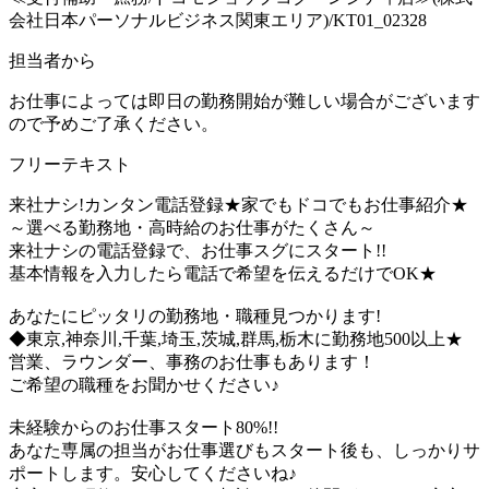
会社日本パーソナルビジネス関東エリア)/KT01_02328
担当者から
お仕事によっては即日の勤務開始が難しい場合がございます
ので予めご了承ください。
フリーテキスト
来社ナシ!カンタン電話登録★家でもドコでもお仕事紹介★
～選べる勤務地・高時給のお仕事がたくさん～
来社ナシの電話登録で、お仕事スグにスタート!!
基本情報を入力したら電話で希望を伝えるだけでOK★
あなたにピッタリの勤務地・職種見つかります!
◆東京,神奈川,千葉,埼玉,茨城,群馬,栃木に勤務地500以上★
営業、ラウンダー、事務のお仕事もあります！
ご希望の職種をお聞かせください♪
未経験からのお仕事スタート80%!!
あなた専属の担当がお仕事選びもスタート後も、しっかりサ
ポートします。安心してくださいね♪