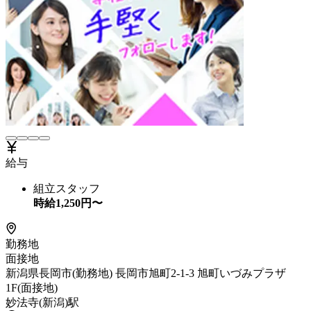
給与
組立スタッフ
時給
1,250
円〜
勤務地
面接地
新潟県長岡市(勤務地) 長岡市旭町2-1-3 旭町いづみプラザ
1F(面接地)
妙法寺(新潟)駅