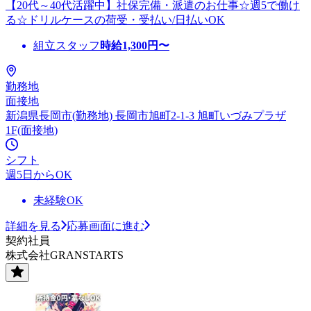
【20代～40代活躍中】社保完備・派遣のお仕事☆週5で働け
る☆ドリルケースの荷受・受払い/日払いOK
組立スタッフ
時給
1,300
円〜
勤務地
面接地
新潟県長岡市(勤務地) 長岡市旭町2-1-3 旭町いづみプラザ
1F(面接地)
シフト
週5日からOK
未経験OK
詳細を見る
応募画面に進む
契約社員
株式会社GRANSTARTS