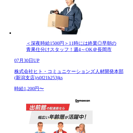
＜深夜時給1500円＞11時には終業◎早朝の
青果仕分けスタッフ！週4～OK＠長岡市
07月30日UP
株式会社ヒト・コミュニケーションズ人材開発本部
(新潟支店)/s0f21h253jks
時給1,200円〜