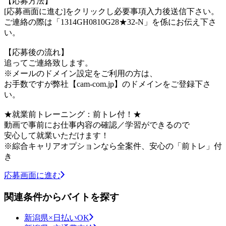
【応募方法】
[応募画面に進む]をクリックし必要事項入力後送信下さい。
ご連絡の際は「1314GH0810G28★32-N」を係にお伝え下さ
い。
【応募後の流れ】
追ってご連絡致します。
※メールのドメイン設定をご利用の方は、
お手数ですが弊社【cam-com.jp】のドメインをご登録下さ
い。
★就業前トレーニング：前トレ付！★
動画で事前にお仕事内容の確認／学習ができるので
安心して就業いただけます！
※綜合キャリアオプションなら全案件、安心の「前トレ」付
き
応募画面に進む
関連条件からバイトを探す
新潟県×日払いOK