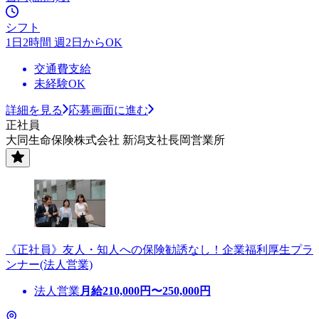
シフト
1日2時間 週2日からOK
交通費支給
未経験OK
詳細を見る
応募画面に進む
正社員
大同生命保険株式会社 新潟支社長岡営業所
《正社員》友人・知人への保険勧誘なし！企業福利厚生プラ
ンナー(法人営業)
法人営業
月給
210,000
円〜
250,000
円