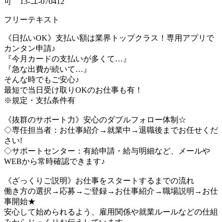
可 13-ユ-070412
フリーテキスト
《日払いOK》支払い額は業界トップクラス！専用アプリで
カンタン申請♪
『今月カードの支払いが多くて…』
『急な出費が続いて…』
そんな時でもご安心♪
最短で当日受け取りOKのお仕事も有！
※規定・支払条件有
《抜群のサポート力》安心のダブルフォロー体制☆
◇専任担当者：お仕事紹介→就業中→退職後までお任せくだ
さい!
◇サポートセンター：有給申請・給与明細など、メールや
WEBから常時確認できます♪
《ざっくりご説明》お仕事をスタートするまでの流れ
働き方の選択→応募→ご登録→お仕事紹介→職場説明→お仕
事開始★
安心して始められるよう、雇用関係や就業ルールなどの仕組