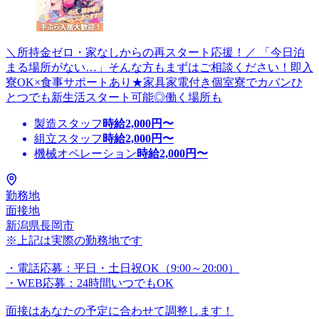
＼所持金ゼロ・家なしからの再スタート応援！／ 「今日泊
まる場所がない…」そんな方もまずはご相談ください！即入
寮OK×食事サポートあり★家具家電付き個室寮でカバンひ
とつでも新生活スタート可能◎働く場所も
製造スタッフ
時給
2,000
円〜
組立スタッフ
時給
2,000
円〜
機械オペレーション
時給
2,000
円〜
勤務地
面接地
新潟県長岡市
※上記は実際の勤務地です
・電話応募：平日・土日祝OK（9:00～20:00）
・WEB応募：24時間いつでもOK
面接はあなたの予定に合わせて調整します！