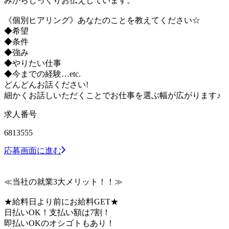
みからじっくりお伝えしています。
《個別ヒアリング》あなたのことを教えてください☆
◆希望
◆条件
◆強み
◆やりたい仕事
◆今までの経験…etc.
どんどんお話ください!
細かくお話しいただくことでお仕事を選ぶ幅が広がります♪
求人番号
6813555
応募画面に進む
≪当社の就業3大メリット！！≫
★給料日より前にお給料GET★
日払いOK！支払い額は7割！
即払いOKのオシゴトもあり！