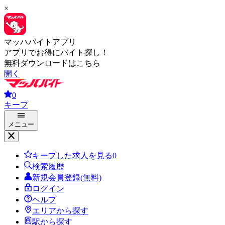
×
マッハバイトアプリ
アプリでお得にバイト探し！
無料ダウンロードはこちら
開く
0
キープ
メニュー
キープした求人を見る
0
検索履歴
新規会員登録(無料)
ログイン
ヘルプ
エリアから探す
駅から探す