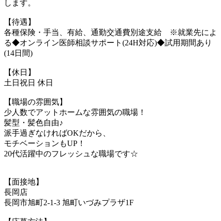
します。
【待遇】
各種保険・手当、有給、通勤交通費別途支給 ※就業先によ
る◆オンライン医師相談サポート(24H対応)◆試用期間あり
(14日間)
【休日】
土日祝日 休日
【職場の雰囲気】
少人数でアットホームな雰囲気の職場！
髪型・髪色自由♪
派手過ぎなければOKだから、
モチベーションもUP！
20代活躍中のフレッシュな職場です☆
【面接地】
長岡店
長岡市旭町2-1-3 旭町いづみプラザ1F