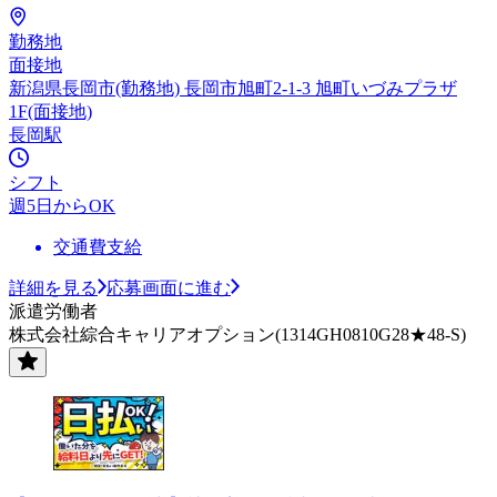
勤務地
面接地
新潟県長岡市(勤務地) 長岡市旭町2-1-3 旭町いづみプラザ
1F(面接地)
長岡駅
シフト
週5日からOK
交通費支給
詳細を見る
応募画面に進む
派遣労働者
株式会社綜合キャリアオプション(1314GH0810G28★48-S)