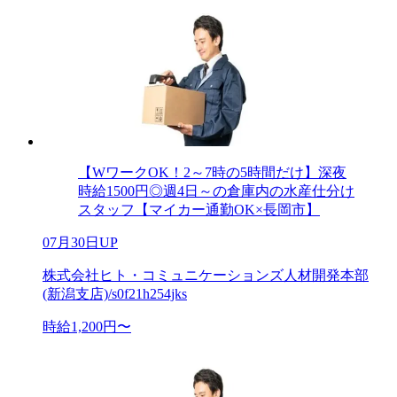
【WワークOK！2～7時の5時間だけ】深夜
時給1500円◎週4日～の倉庫内の水産仕分け
スタッフ【マイカー通勤OK×長岡市】
07月30日UP
株式会社ヒト・コミュニケーションズ人材開発本部
(新潟支店)/s0f21h254jks
時給1,200円〜