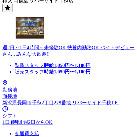
柿安 口福堂 リバーサイド千秋店
週2日～1日4時間～未経験OK 扶養内勤務OK バイトデビュー
さん…みんな大歓迎!!
製造スタッフ
時給
1,050
円〜
1,100
円
販売スタッフ
時給
1,050
円〜
1,100
円
勤務地
面接地
新潟県長岡市千秋2丁目278番地 リバーサイド千秋1Ｆ
シフト
1日4時間 週2日からOK
交通費支給