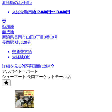
看護師のお仕事♪
入浴介助
日給
12,040
円〜
13,040
円
勤務地
面接地
新潟県長岡市山田3丁目3番19号
長岡駅 徒歩20分
交通費支給
未経験OK
詳細を見る
応募画面に進む
アルバイト・パート
シューマート 長岡マーケットモール店