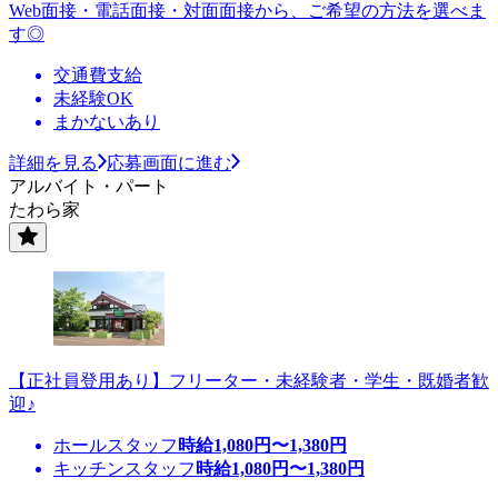
Web面接・電話面接・対面面接から、ご希望の方法を選べま
す◎
交通費支給
未経験OK
まかないあり
詳細を見る
応募画面に進む
アルバイト・パート
たわら家
【正社員登用あり】フリーター・未経験者・学生・既婚者歓
迎♪
ホールスタッフ
時給
1,080
円〜
1,380
円
キッチンスタッフ
時給
1,080
円〜
1,380
円