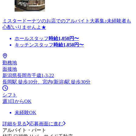
ミスタードーナツのお店でのアルバイト大募集♪未経験者も
心配いりませんよ★
ホールスタッフ
時給
1,050
円〜
キッチンスタッフ
時給
1,050
円〜
勤務地
面接地
新潟県長岡市千歳1-3-22
長岡駅 徒歩10分、宮内(新潟)駅 徒歩30分
シフト
週3日からOK
未経験OK
詳細を見る
応募画面に進む
アルバイト・パート