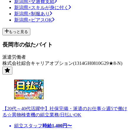
新潟県×交通費支給
新潟県×スキルが身に付く
新潟県×制服あり
新潟県×ピアスOK
もっと見る
長岡市の似たバイト
派遣労働者
株式会社綜合キャリアオプション(1314GH0810G29★8-N)
【20代～40代活躍中】社保完備・派遣のお仕事☆週5で働け
る☆異物検査機の組立業務/日払いOK
組立スタッフ
時給
1,400
円〜