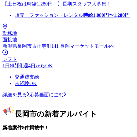
【土日祝は時給1,280円！】長期スタッフ大募集！
販売・ファッション・レンタル
時給
1,080
円〜
1,280
円
勤務地
面接地
新潟県長岡市古正寺町141 長岡マーケットモール内
シフト
1日6時間 週4日からOK
交通費支給
未経験OK
詳細を見る
応募画面に進む
長岡市の新着アルバイト
新着案件8件掲載中！