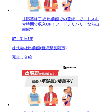
【応募終了後 出前館での登録まで！】スキ
マ時間で収入UP！フードデリバリーなら出
前館で！
07月31日UP
株式会社出前館(新潟県長岡市)
完全歩合給