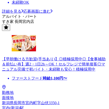
未経験OK
詳細を見る
応募画面に進む
アルバイト・パート
すき家 長岡宮内店
【早朝働ける方歓迎(手当あり)】◎積極採用中◎【食事補助
＆前払い有】週2・1日2h～OK！セルフレジで簡単接客◎マ
ニュアル完備で初バイト・未経験も安心！積極採用中
ファーストフード
時給
1,100
円〜
勤務地
面接地
新潟県長岡市宮内町字山伏3350-1
宮内(新潟)駅