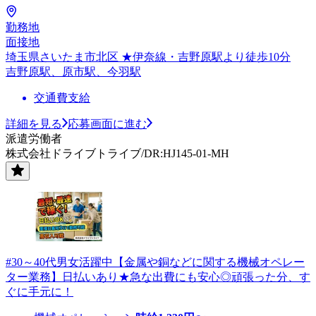
勤務地
面接地
埼玉県さいたま市北区 ★伊奈線・吉野原駅より徒歩10分
吉野原駅、原市駅、今羽駅
交通費支給
詳細を見る
応募画面に進む
派遣労働者
株式会社ドライブトライブ/DR:HJ145-01-MH
#30～40代男女活躍中【金属や銅などに関する機械オペレー
ター業務】日払いあり★急な出費にも安心◎頑張った分、す
ぐに手元に！