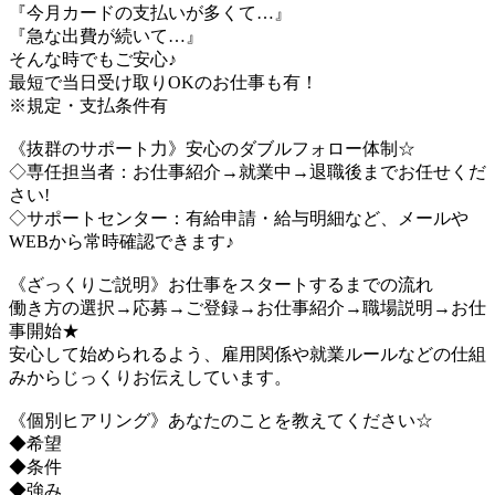
『今月カードの支払いが多くて…』
『急な出費が続いて…』
そんな時でもご安心♪
最短で当日受け取りOKのお仕事も有！
※規定・支払条件有
《抜群のサポート力》安心のダブルフォロー体制☆
◇専任担当者：お仕事紹介→就業中→退職後までお任せくだ
さい!
◇サポートセンター：有給申請・給与明細など、メールや
WEBから常時確認できます♪
《ざっくりご説明》お仕事をスタートするまでの流れ
働き方の選択→応募→ご登録→お仕事紹介→職場説明→お仕
事開始★
安心して始められるよう、雇用関係や就業ルールなどの仕組
みからじっくりお伝えしています。
《個別ヒアリング》あなたのことを教えてください☆
◆希望
◆条件
◆強み