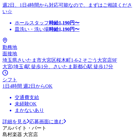
週2日、1日4時間から対応可能なので、まずはご相談くださ
い☆
ホールスタッフ
時給
1,190
円〜
皿洗い・洗い場
時給
1,190
円〜
勤務地
面接地
埼玉県さいたま市大宮区桜木町1-6-2 そごう大宮店9F
大宮(埼玉)駅 徒歩1分、さいたま新都心駅 徒歩17分
シフト
1日4時間 週2日からOK
交通費支給
未経験OK
まかないあり
詳細を見る
応募画面に進む
アルバイト・パート
島村楽器 大宮店