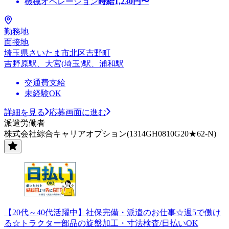
機械オペレーション
時給
1,230
円〜
勤務地
面接地
埼玉県さいたま市北区吉野町
吉野原駅、大宮(埼玉)駅、浦和駅
交通費支給
未経験OK
詳細を見る
応募画面に進む
派遣労働者
株式会社綜合キャリアオプション(1314GH0810G20★62-N)
【20代～40代活躍中】社保完備・派遣のお仕事☆週5で働け
る☆トラクター部品の旋盤加工・寸法検査/日払いOK