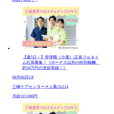
【週5日～】管理職（介護）/正規フルタイ
ム社員募集！《ボーナス以外の特別報酬、
約56万円の支給実績！》
08月06日UP
三橋ケアセンターそよ風/32214
月給315,000円