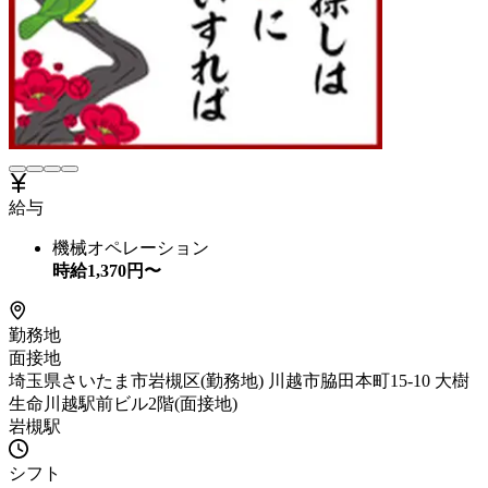
給与
機械オペレーション
時給
1,370
円〜
勤務地
面接地
埼玉県さいたま市岩槻区(勤務地) 川越市脇田本町15-10 大樹
生命川越駅前ビル2階(面接地)
岩槻駅
シフト