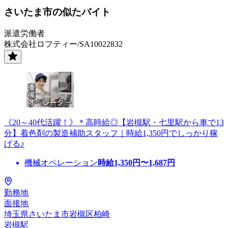
さいたま市の似たバイト
派遣労働者
株式会社ロフティー/SA10022832
《20～40代活躍！》＊高時給◎【岩槻駅・七里駅から車で13
分】着色剤の製造補助スタッフ｜時給1,350円でしっかり稼
げる♪
機械オペレーション
時給
1,350
円〜
1,687
円
勤務地
面接地
埼玉県さいたま市岩槻区柏崎
岩槻駅