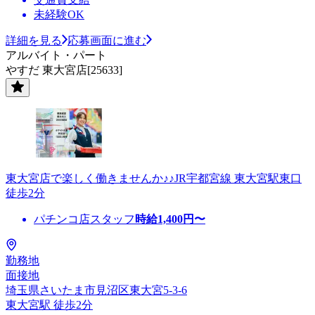
未経験OK
詳細を見る
応募画面に進む
アルバイト・パート
やすだ 東大宮店[25633]
東大宮店で楽しく働きませんか♪♪JR宇都宮線 東大宮駅東口
徒歩2分
パチンコ店スタッフ
時給
1,400
円〜
勤務地
面接地
埼玉県さいたま市見沼区東大宮5-3-6
東大宮駅 徒歩2分