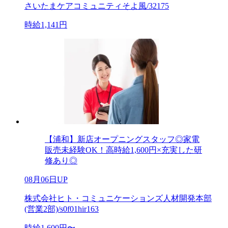
さいたまケアコミュニティそよ風/32175
時給1,141円
【浦和】新店オープニングスタッフ◎家電
販売未経験OK！高時給1,600円×充実した研
修あり◎
08月06日UP
株式会社ヒト・コミュニケーションズ人材開発本部
(営業2部)/s0f01hir163
時給1,600円〜