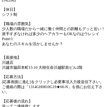
(14日間)
【休日】
シフト制
【職場の雰囲気】
少人数の職場だから一緒に働く仲間との距離もグッと近い！
派手すぎなければ多少のヘアカラーもOKなのはウレシイ
Point☆
あなたのスキルを活かしませんか？
【面接地】
川越店
川越市脇田本町15-10 大樹生命川越駅前ビル2階
【応募方法】
[応募画面に進む]をクリックし必要事項入力後送信下さい。
ご連絡の際は「1314GH0810G19★60-N」を係にお伝え下さ
い。
【応募後の流れ】
追ってご連絡致します。