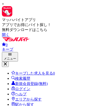
×
マッハバイトアプリ
アプリでお得にバイト探し！
無料ダウンロードはこちら
開く
0
キープ
メニュー
キープした求人を見る
0
検索履歴
新規会員登録(無料)
ログイン
ヘルプ
エリアから探す
駅から探す