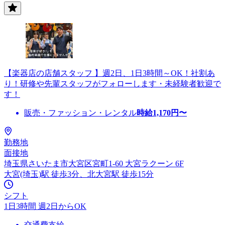
【楽器店の店舗スタッフ 】週2日、1日3時間～OK！社割あ
り！研修や先輩スタッフがフォローします・未経験者歓迎で
す！
販売・ファッション・レンタル
時給
1,170
円〜
勤務地
面接地
埼玉県さいたま市大宮区宮町1-60 大宮ラクーン 6F
大宮(埼玉)駅 徒歩3分、北大宮駅 徒歩15分
シフト
1日3時間 週2日からOK
交通費支給