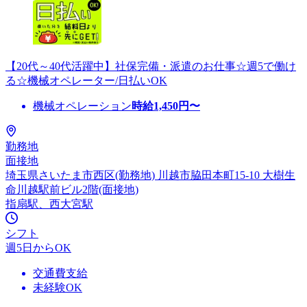
【20代～40代活躍中】社保完備・派遣のお仕事☆週5で働け
る☆機械オペレーター/日払いOK
機械オペレーション
時給
1,450
円〜
勤務地
面接地
埼玉県さいたま市西区(勤務地) 川越市脇田本町15-10 大樹生
命川越駅前ビル2階(面接地)
指扇駅、西大宮駅
シフト
週5日からOK
交通費支給
未経験OK