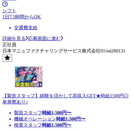
シフト
1日7.5時間からOK
交通費支給
詳細を見る
応募画面に進む
正社員
日本マニュファクチャリングサービス株式会社01/sai260131
【製造スタッフ】経験を活かして高収入GET★時給1500円◎
単身寮あり♪
製造スタッフ
時給
1,500
円〜
機械オペレーション
時給
1,500
円〜
検査スタッフ
時給
1,500
円〜