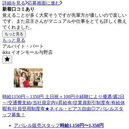
詳細を見る
応募画面に進む
新着口コミあり
覚えることが多く大変そうですが先輩方が優しいので楽しい
です、また店主さんがマニュアルや仕事をとても詳しく教え
てくれました。
もっと見る
もっと見る
アルバイト・パート
ikka イオンモール与野店
時給1150円～1350円 土日祝＋100円※経験により優遇/週2日
～/交通費支給(当社規定内)/昇給有/従業員割引制度有/有給休
暇有/社員登用制度有★ネイル・ピアス自由◎アパレルスタ
ッフ募集！
アパレル販売スタッフ
時給
1,150
円〜
1,350
円