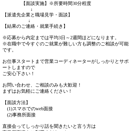
【面談実施】※所要時間30分程度
↓
【派遣先企業と職場見学・面談】
↓
【結果のご連絡・就業手続き】
※応募から内定までは平均3日～2週間ほどになります。
※在職中で今すぐのご就業が難しい方も調整のご相談が可能
です。
お仕事スタートまで営業コーディネーターがしっかりとサポ
ートしますので
ご安心下さい！
お問い合わせ、ご相談のみも大歓迎！
まずはお気軽にご連絡ください！
【面談方法】
(1)スマホでのweb面接
(2)事務所面接
直接会ってしっかり話を聞きたいと言う方は