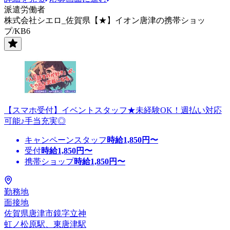
派遣労働者
株式会社シエロ_佐賀県【★】イオン唐津の携帯ショッ
プ/KB6
【スマホ受付】イベントスタッフ★未経験OK！週払い対応
可能♪手当充実◎
キャンペーンスタッフ
時給
1,850
円〜
受付
時給
1,850
円〜
携帯ショップ
時給
1,850
円〜
勤務地
面接地
佐賀県唐津市鏡字立神
虹ノ松原駅、東唐津駅