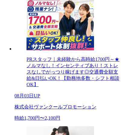
PRスタッフ｜未経験から高時給1700円～★
ノルマなし！インセンティブあり！ストレ
スなしでがっつり稼げます◎交通費全額支
給&日払いOK！【勤務地多数・シフト相談
OK】
08月03日UP
株式会社ヴァンクールプロモーション
時給1,700円〜2,100円