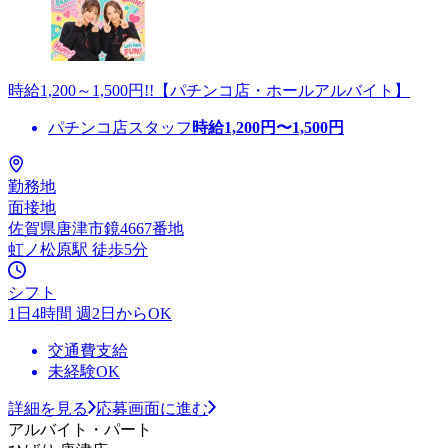
時給1,200～1,500円!!【パチンコ店・ホールアルバイト】
パチンコ店スタッフ
時給
1,200
円〜
1,500
円
勤務地
面接地
佐賀県唐津市鏡4667番地
虹ノ松原駅 徒歩5分
シフト
1日4時間 週2日からOK
交通費支給
未経験OK
詳細を見る
応募画面に進む
アルバイト・パート