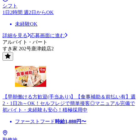
シフト
1日2時間 週2日からOK
未経験OK
詳細を見る
応募画面に進む
アルバイト・パート
すき家 202号唐津鏡店2
【早朝働ける方歓迎(手当あり)】【食事補助＆前払い有】週
2・1日2h～OK！セルフレジで簡単接客◎マニュアル完備で
初バイト・未経験も安心！積極採用中
ファーストフード
時給
1,080
円〜
勤務地