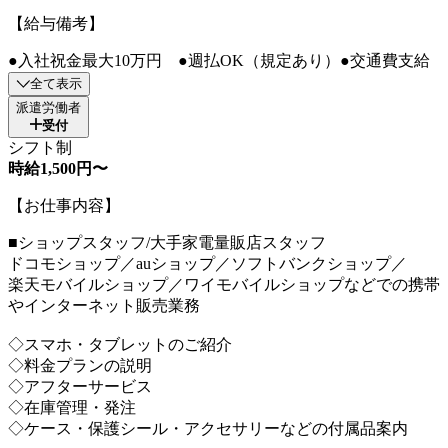
【給与備考】
●入社祝金最大10万円 ●週払OK（規定あり）●交通費支給
全て表示
派遣労働者
受付
シフト制
時給1,500円〜
【お仕事内容】
■ショップスタッフ/大手家電量販店スタッフ
ドコモショップ／auショップ／ソフトバンクショップ／
楽天モバイルショップ／ワイモバイルショップなどでの携帯
やインターネット販売業務
◇スマホ・タブレットのご紹介
◇料金プランの説明
◇アフターサービス
◇在庫管理・発注
◇ケース・保護シール・アクセサリーなどの付属品案内