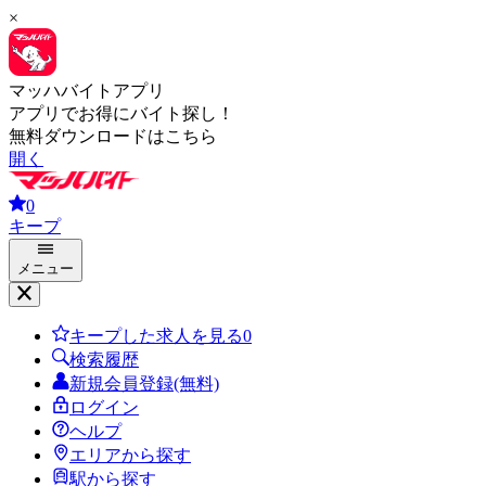
×
マッハバイトアプリ
アプリでお得にバイト探し！
無料ダウンロードはこちら
開く
0
キープ
メニュー
キープした求人を見る
0
検索履歴
新規会員登録(無料)
ログイン
ヘルプ
エリアから探す
駅から探す