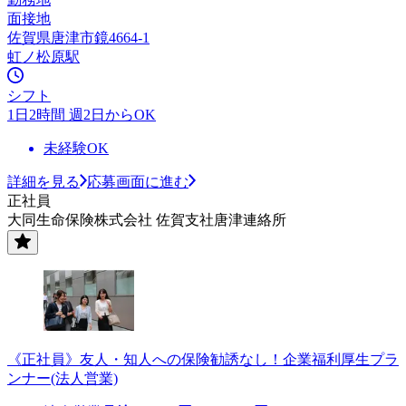
面接地
佐賀県唐津市鏡4664-1
虹ノ松原駅
シフト
1日2時間 週2日からOK
未経験OK
詳細を見る
応募画面に進む
正社員
大同生命保険株式会社 佐賀支社唐津連絡所
《正社員》友人・知人への保険勧誘なし！企業福利厚生プラ
ンナー(法人営業)