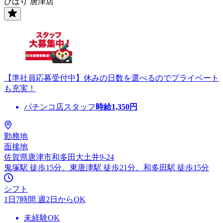
ひばり 唐津店
【準社員応募受付中】休みの日数を選べるのでプライベート
も充実！
パチンコ店スタッフ
時給
1,350
円
勤務地
面接地
佐賀県唐津市和多田大土井9-24
鬼塚駅 徒歩15分、東唐津駅 徒歩21分、和多田駅 徒歩15分
シフト
1日7時間 週2日からOK
未経験OK