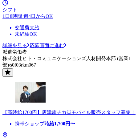
シフト
1日8時間 週4日からOK
交通費支給
未経験OK
詳細を見る
応募画面に進む
派遣労働者
株式会社ヒト・コミュニケーションズ人材開発本部 (営業1
部)/s0f03rkm067
【高時給1700円】唐津駅チカ◎モバイル販売スタッフ募集！
携帯ショップ
時給
1,700
円〜