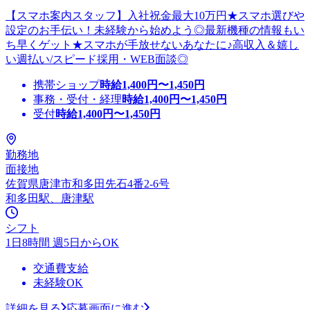
【スマホ案内スタッフ】入社祝金最大10万円★スマホ選びや
設定のお手伝い！未経験から始めよう◎最新機種の情報もい
ち早くゲット★スマホが手放せないあなたに♪高収入＆嬉し
い週払い/スピード採用・WEB面談◎
携帯ショップ
時給
1,400
円〜
1,450
円
事務・受付・経理
時給
1,400
円〜
1,450
円
受付
時給
1,400
円〜
1,450
円
勤務地
面接地
佐賀県唐津市和多田先石4番2-6号
和多田駅、唐津駅
シフト
1日8時間 週5日からOK
交通費支給
未経験OK
詳細を見る
応募画面に進む