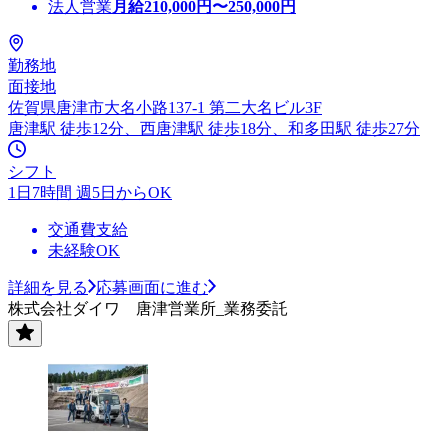
法人営業
月給
210,000
円〜
250,000
円
勤務地
面接地
佐賀県唐津市大名小路137-1 第二大名ビル3F
唐津駅 徒歩12分、西唐津駅 徒歩18分、和多田駅 徒歩27分
シフト
1日7時間 週5日からOK
交通費支給
未経験OK
詳細を見る
応募画面に進む
株式会社ダイワ 唐津営業所_業務委託