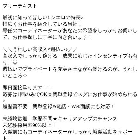
フリーテキスト
最初に知ってほしい!!シエロの特長♪
幅広くお仕事を紹介している当社！
専任のコーディネーターがあなたの希望をしっかりお伺いし
て、お仕事探しに丁寧に向き合います！
＼＼うれしい高収入×週払い♪／／
高収入でしっかり稼げる！成果に応じたインセンティブも有
り！◎
週払いでプライベートを充実させながら働けるのが、うれし
いところ☆
即日面接承ります！！
応募は1回のみでOK☆簡単登録でスグにお仕事が始められる
♪
履歴書不要！簡単登録&電話・Web面談にも対応！
未経験歓迎！学歴不問★キャリアアップのチャンス
未経験採用率90%以上！
入職前にもコーディネーターがしっかり就職活動をサポー
ト！