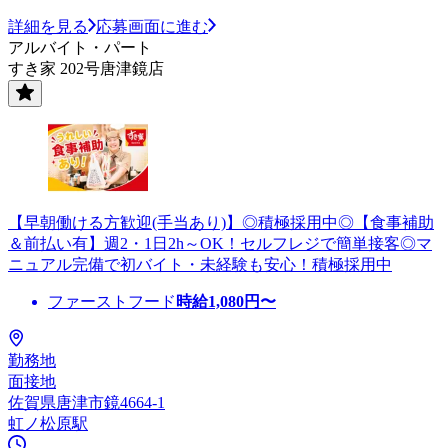
詳細を見る
応募画面に進む
アルバイト・パート
すき家 202号唐津鏡店
【早朝働ける方歓迎(手当あり)】◎積極採用中◎【食事補助
＆前払い有】週2・1日2h～OK！セルフレジで簡単接客◎マ
ニュアル完備で初バイト・未経験も安心！積極採用中
ファーストフード
時給
1,080
円〜
勤務地
面接地
佐賀県唐津市鏡4664-1
虹ノ松原駅