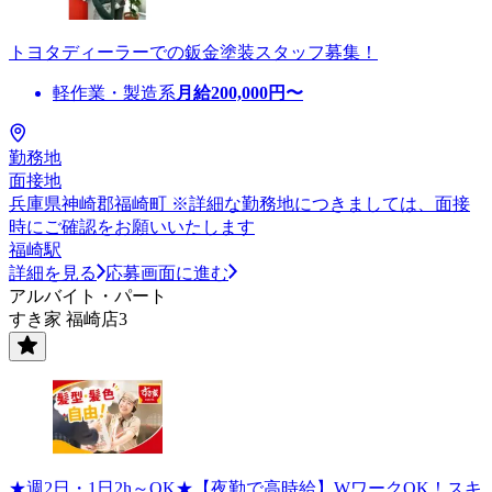
トヨタディーラーでの鈑金塗装スタッフ募集！
軽作業・製造系
月給
200,000
円〜
勤務地
面接地
兵庫県神崎郡福崎町 ※詳細な勤務地につきましては、面接
時にご確認をお願いいたします
福崎駅
詳細を見る
応募画面に進む
アルバイト・パート
すき家 福崎店3
★週2日・1日2h～OK★【夜勤で高時給】WワークOK！スキ