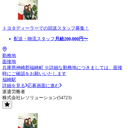
トヨタディーラーでの回送スタッフ募集！
配送・物流スタッフ
月給
200,000
円〜
勤務地
面接地
兵庫県神崎郡福崎町 ※詳細な勤務地につきましては、面接
時にご確認をお願いいたします
福崎駅
詳細を見る
応募画面に進む
派遣労働者
株式会社レソリューション(54723)