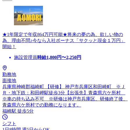
★1年限定で年収864万円可能★将来の夢の為、欲しい物の
為、理由不問♪今なら入社ボーナス「サクッと現金１万円」
開始！
施設管理員
時給
1,800
円〜
2,250
円
勤務地
面接地
兵庫県神崎郡福崎町 【研修】 神戸市兵庫区和田崎町 ※Ｊ
Ｒ・地下鉄：和田岬駅徒歩3分【出張先】青森県六ケ所村
※車の持ち込み不可 ※研修は神戸市兵庫区、研修終了後、
青森県六ケ所村での勤務になります。
福崎駅 徒歩5分
シフト
1日8時間 週5日からOK