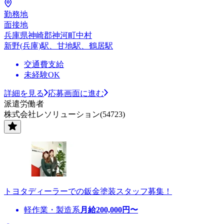
勤務地
面接地
兵庫県神崎郡神河町中村
新野(兵庫)駅、甘地駅、鶴居駅
交通費支給
未経験OK
詳細を見る
応募画面に進む
派遣労働者
株式会社レソリューション(54723)
トヨタディーラーでの鈑金塗装スタッフ募集！
軽作業・製造系
月給
200,000
円〜