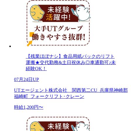
【残業ほぼナシ】食品用紙パックのリフト
運搬★交代勤務&土日祝休み◎車通勤可♪未
経験OK！
07月24日UP
UTエージェント株式会社 関西第二CU_兵庫県神崎郡
福崎町_フォークリフト･クレーン
時給1,200円〜