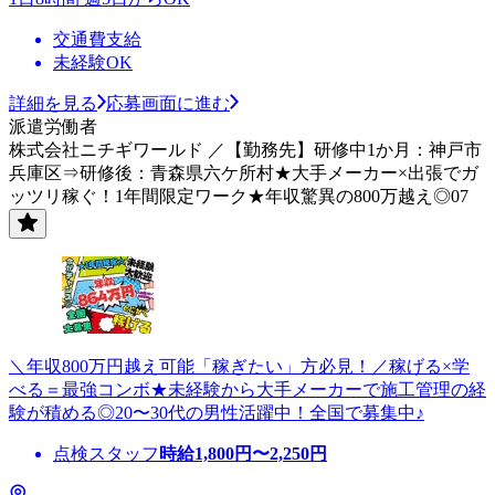
交通費支給
未経験OK
詳細を見る
応募画面に進む
派遣労働者
株式会社ニチギワールド ／【勤務先】研修中1か月：神戸市
兵庫区⇒研修後：青森県六ケ所村★大手メーカー×出張でガ
ッツリ稼ぐ！1年間限定ワーク★年収驚異の800万越え◎07
＼年収800万円越え可能「稼ぎたい」方必見！／稼げる×学
べる＝最強コンボ★未経験から大手メーカーで施工管理の経
験が積める◎20〜30代の男性活躍中！全国で募集中♪
点検スタッフ
時給
1,800
円〜
2,250
円