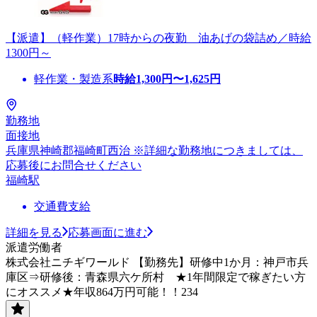
【派遣】（軽作業）17時からの夜勤 油あげの袋詰め／時給
1300円～
軽作業・製造系
時給
1,300
円〜
1,625
円
勤務地
面接地
兵庫県神崎郡福崎町西治 ※詳細な勤務地につきましては、
応募後にお問合せください
福崎駅
交通費支給
詳細を見る
応募画面に進む
派遣労働者
株式会社ニチギワールド 【勤務先】研修中1か月：神戸市兵
庫区⇒研修後：青森県六ケ所村 ★1年間限定で稼ぎたい方
にオススメ★年収864万円可能！！234