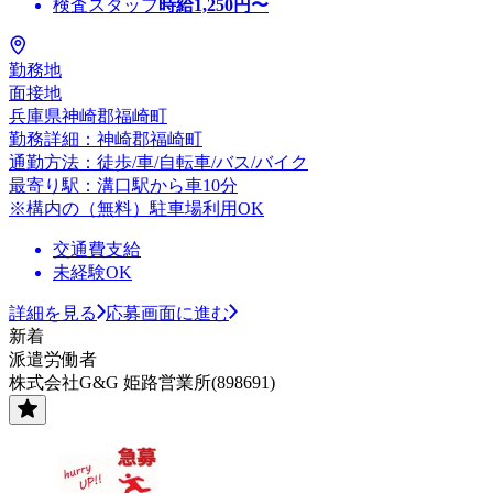
検査スタッフ
時給
1,250
円〜
勤務地
面接地
兵庫県神崎郡福崎町
勤務詳細：神崎郡福崎町
通勤方法：徒歩/車/自転車/バス/バイク
最寄り駅：溝口駅から車10分
※構内の（無料）駐車場利用OK
交通費支給
未経験OK
詳細を見る
応募画面に進む
新着
派遣労働者
株式会社G&G 姫路営業所(898691)