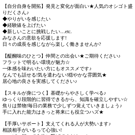
【自分自身を開拓】発見と変化が面白い★人気のオシゴト盛
りだくさん♪
◆やりがいを感じたい
◆経験値を上げたい
◆新しいことに挑戦したい…etc.
みなさんの意欲を応援します!
日々の成長を感じながら楽しく働きませんか?
【醍醐味のひとつ】仲間との出会い★ご期待ください♪
フラットで明るい環境が魅力☆
一体感を味わいたい方にもオススメです♪
なんでも話せる!気を遣わない!穏やかな雰囲気★
居心地の良さを実感してください♪
【スキルが身につく】基礎からやさしく学べる♪
ゆっくり段階的に習得できるから、知識を確立しやすい☆
焦りは禁物!毎日の業務で少しずつ覚えていきましょう♪
手に入れた能力はきっと将来にも役立つハズ★
【手厚いサポート】支えてくれる人が大勢います♪
相談相手がいるって心強い!