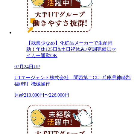
【残業少なめ】化粧品メーカーで生産補
助！年休125日&土日祝休み♪空調完備◎マ
イカー通勤OK
07月24日UP
UTエージェント株式会社 関西第二CU_兵庫県神崎郡
福崎町_機械操作
月給210,000円〜226,000円