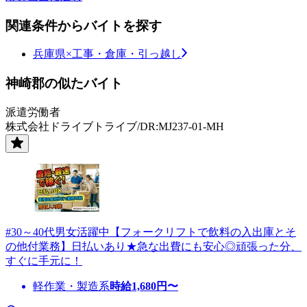
関連条件からバイトを探す
兵庫県×工事・倉庫・引っ越し
神崎郡の似たバイト
派遣労働者
株式会社ドライブトライブ/DR:MJ237-01-MH
#30～40代男女活躍中【フォークリフトで飲料の入出庫とそ
の他付業務】日払いあり★急な出費にも安心◎頑張った分、
すぐに手元に！
軽作業・製造系
時給
1,680
円〜