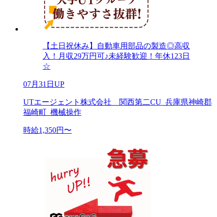
【土日祝休み】自動車用部品の製造◎高収
入！月収29万円可♪未経験歓迎！年休123日
☆
07月31日UP
UTエージェント株式会社 関西第二CU_兵庫県神崎郡
福崎町_機械操作
時給1,350円〜