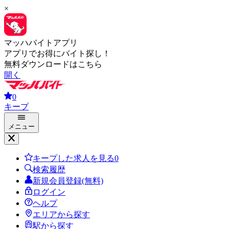
×
マッハバイトアプリ
アプリでお得にバイト探し！
無料ダウンロードはこちら
開く
0
キープ
メニュー
キープした求人を見る
0
検索履歴
新規会員登録(無料)
ログイン
ヘルプ
エリアから探す
駅から探す