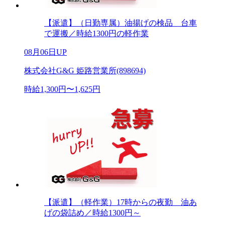
【派遣】（日勤専属）油揚げの検品 台車
で運搬／時給1300円の軽作業
08月06日UP
株式会社G&G 姫路営業所(898694)
時給1,300円〜1,625円
【派遣】（軽作業）17時からの夜勤 油あ
げの袋詰め／時給1300円～