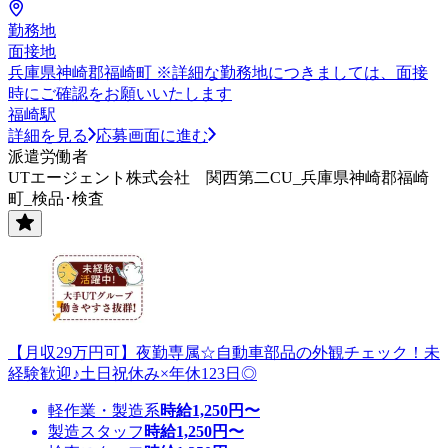
勤務地
面接地
兵庫県神崎郡福崎町 ※詳細な勤務地につきましては、面接
時にご確認をお願いいたします
福崎駅
詳細を見る
応募画面に進む
派遣労働者
UTエージェント株式会社 関西第二CU_兵庫県神崎郡福崎
町_検品･検査
【月収29万円可】夜勤専属☆自動車部品の外観チェック！未
経験歓迎♪土日祝休み×年休123日◎
軽作業・製造系
時給
1,250
円〜
製造スタッフ
時給
1,250
円〜