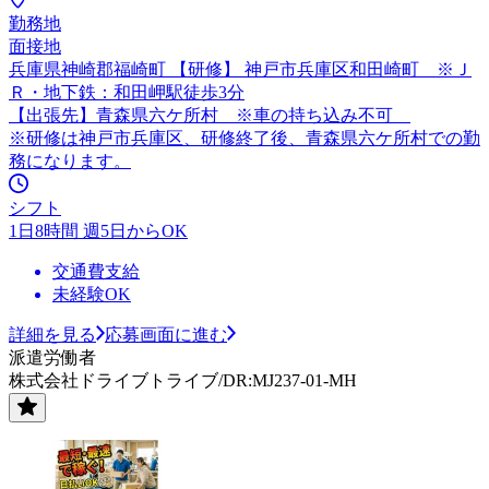
勤務地
面接地
兵庫県神崎郡福崎町 【研修】 神戸市兵庫区和田崎町 ※Ｊ
Ｒ・地下鉄：和田岬駅徒歩3分
【出張先】青森県六ケ所村 ※車の持ち込み不可
※研修は神戸市兵庫区、研修終了後、青森県六ケ所村での勤
務になります。
シフト
1日8時間 週5日からOK
交通費支給
未経験OK
詳細を見る
応募画面に進む
派遣労働者
株式会社ドライブトライブ/DR:MJ237-01-MH