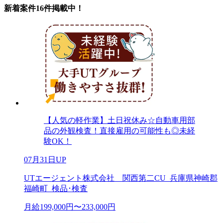
新着案件16件掲載中！
【人気の軽作業】土日祝休み☆自動車用部
品の外観検査！直接雇用の可能性も◎未経
験OK！
07月31日UP
UTエージェント株式会社 関西第二CU_兵庫県神崎郡
福崎町_検品･検査
月給199,000円〜233,000円