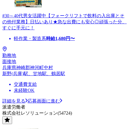
#30～40代男女活躍中【フォークリフトで飲料の入出庫とそ
の他付業務】日払いあり★急な出費にも安心◎頑張った分、
すぐに手元に！
軽作業・製造系
時給
1,680
円〜
勤務地
面接地
兵庫県神崎郡神河町中村
新野(兵庫)駅、甘地駅、鶴居駅
交通費支給
未経験OK
詳細を見る
応募画面に進む
派遣労働者
株式会社レソリューション(54724)