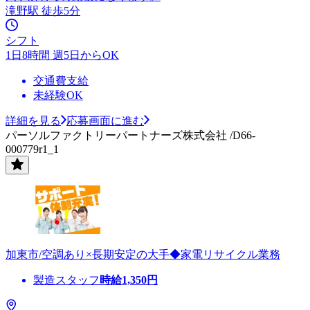
滝野駅 徒歩5分
シフト
1日8時間 週5日からOK
交通費支給
未経験OK
詳細を見る
応募画面に進む
パーソルファクトリーパートナーズ株式会社 /D66-
000779r1_1
加東市/空調あり×長期安定の大手◆家電リサイクル業務
製造スタッフ
時給
1,350
円