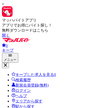
×
マッハバイトアプリ
アプリでお得にバイト探し！
無料ダウンロードはこちら
開く
0
キープ
メニュー
キープした求人を見る
0
検索履歴
新規会員登録(無料)
ログイン
ヘルプ
エリアから探す
駅から探す