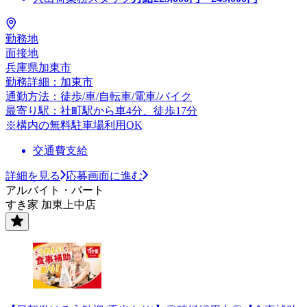
勤務地
面接地
兵庫県加東市
勤務詳細：加東市
通勤方法：徒歩/車/自転車/電車/バイク
最寄り駅：社町駅から車4分、徒歩17分
※構内の無料駐車場利用OK
交通費支給
詳細を見る
応募画面に進む
アルバイト・パート
すき家 加東上中店