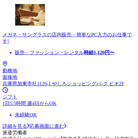
メガネ・サングラスの店内販売・簡単なPC入力のお仕事で
す!
販売・ファッション・レンタル
時給
1,120
円〜
勤務地
面接地
兵庫県加東市社1126-1 やしろショッピングパ-ク ビオ2F
シフト
1日5.5時間 週4日からOK
未経験OK
詳細を見る
応募画面に進む
派遣労働者