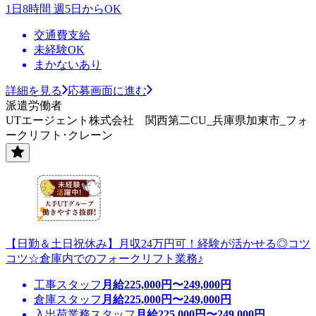
1日8時間 週5日からOK
交通費支給
未経験OK
まかないあり
詳細を見る
応募画面に進む
派遣労働者
UTエージェント株式会社 関西第二CU_兵庫県加東市_フォ
ークリフト･クレーン
【日勤＆土日祝休み】月収24万円可！経験が活かせる◎コツ
コツ☆倉庫内でのフォークリフト業務♪
工事スタッフ
月給
225,000
円〜
249,000
円
倉庫スタッフ
月給
225,000
円〜
249,000
円
入出荷業務スタッフ
月給
225,000
円〜
249,000
円