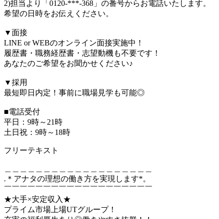
2)担当より「0120-***-368」の番号からお電話いたします。
希望の日時をお伝えください。
▼面接
LINE or WEBのオンライン面接実施中！
履歴書・職務経歴書・志望動機も不要です！
あなたのご希望をお聞かせください♪
▼採用
最短即日内定！事前に職場見学も可能◎
■電話受付
平日：9時～21時
土日祝：9時～18時
フリーテキスト
＿＿＿＿＿＿＿＿＿＿＿＿＿＿＿＿＿＿＿
.＊アナタの理想の働き方を実現します*。
￣￣￣￣￣￣￣￣￣￣￣￣￣￣￣￣￣￣￣
★大手×安定収入★
プライム市場上場UTグループ！