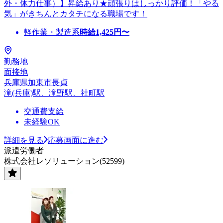
外・体力仕事）】昇給あり★頑張りはしっかり評価！「やる
気」がきちんとカタチになる職場です！
軽作業・製造系
時給
1,425
円〜
勤務地
面接地
兵庫県加東市長貞
滝(兵庫)駅、滝野駅、社町駅
交通費支給
未経験OK
詳細を見る
応募画面に進む
派遣労働者
株式会社レソリューション(52599)