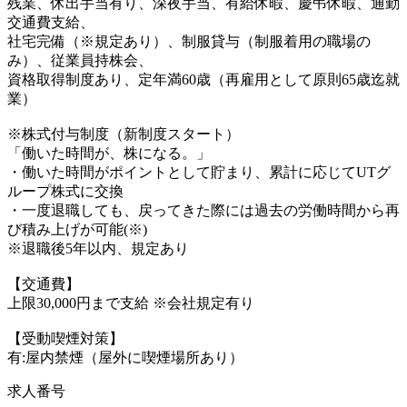
残業、休出手当有り、深夜手当、有給休暇、慶弔休暇、通勤
交通費支給、
社宅完備（※規定あり）、制服貸与（制服着用の職場の
み）、従業員持株会、
資格取得制度あり、定年満60歳（再雇用として原則65歳迄就
業）
※株式付与制度（新制度スタート）
「働いた時間が、株になる。」
・働いた時間がポイントとして貯まり、累計に応じてUTグ
ループ株式に交換
・一度退職しても、戻ってきた際には過去の労働時間から再
び積み上げが可能(※)
※退職後5年以内、規定あり
【交通費】
上限30,000円まで支給 ※会社規定有り
【受動喫煙対策】
有:屋内禁煙（屋外に喫煙場所あり）
求人番号