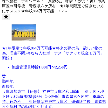
株式会社ニチギワールド 【勤務先】研修中1か月：神戸市兵
庫区⇒研修後：青森県六ケ所村 ★1年間限定で稼ぎたい方
にオススメ★年収864万円可能！！232
★1年限定で年収864万円可能★将来の夢の為、欲しい物の
為、理由不問♪今なら入社ボーナス「サクッと現金１万円」
開始！
施設管理員
時給
1,800
円〜
2,250
円
勤務地
面接地
兵庫県加東市 【研修】 神戸市兵庫区和田崎町 ※ＪＲ・地
下鉄：和田岬駅徒歩3分【出張先】青森県六ケ所村 ※車の
持ち込み不可 ※研修は神戸市兵庫区、研修終了後、青森県
六ケ所村での勤務になります。