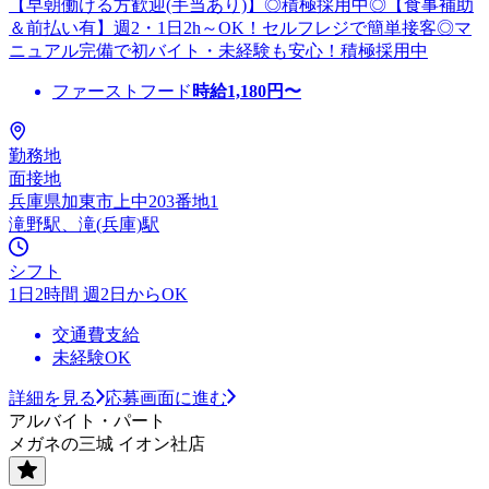
【早朝働ける方歓迎(手当あり)】◎積極採用中◎【食事補助
＆前払い有】週2・1日2h～OK！セルフレジで簡単接客◎マ
ニュアル完備で初バイト・未経験も安心！積極採用中
ファーストフード
時給
1,180
円〜
勤務地
面接地
兵庫県加東市上中203番地1
滝野駅、滝(兵庫)駅
シフト
1日2時間 週2日からOK
交通費支給
未経験OK
詳細を見る
応募画面に進む
アルバイト・パート
メガネの三城 イオン社店