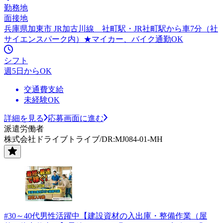
勤務地
面接地
兵庫県加東市 JR加古川線 社町駅・JR社町駅から車7分（社
サイエンスパーク内）★マイカー、バイク通勤OK
シフト
週5日からOK
交通費支給
未経験OK
詳細を見る
応募画面に進む
派遣労働者
株式会社ドライブトライブ/DR:MJ084-01-MH
#30～40代男性活躍中【建設資材の入出庫・整備作業（屋