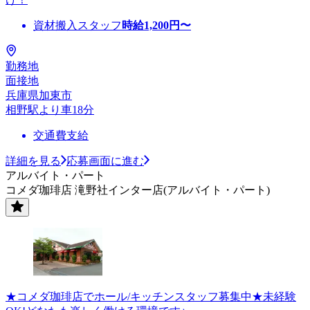
資材搬入スタッフ
時給
1,200
円〜
勤務地
面接地
兵庫県加東市
相野駅より車18分
交通費支給
詳細を見る
応募画面に進む
アルバイト・パート
コメダ珈琲店 滝野社インター店(アルバイト・パート)
★コメダ珈琲店でホール/キッチンスタッフ募集中★未経験