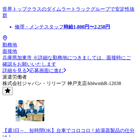
世界トップクラスのダイムラートラックグループで安定性抜
群
修理・メンテスタッフ
時給
1,800
円〜
2,250
円
勤務地
面接地
兵庫県加東市 ※詳細な勤務地につきましては、面接時にご
確認をお願いいたします
詳細を見る
応募画面に進む
派遣労働者
株式会社ジャパン・リリーフ 神戸支店/kblwmhR-12038
【週3日～、短時間OK】台車でコロコロ！給湯器製品の仕分
け！