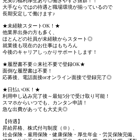
充実の福利厚生あり◎働きやすさ抜群！！
大手ならではの待遇と職場環境が揃っているので
長期安定して働けます♪
★未経験スタートOK！★
他業界出身の方も多く、
ほとんどの社員が未経験からスタート◎
就業後も現在のお仕事はもちろん
今後のキャリアしっかりサポートします！
★履歴書不要☆来社不要で登録OK★
面倒な履歴書は不要！
応募後、電話面接orオンライン面接で登録完了◎
★日払いOK！★
利用申し込み完了後～最短5分で受け取り可能！
スマホからいつでも、カンタン申請！
急な出費があっても大丈夫◎
【待遇】
昇給昇格、株式付与制度（※）、
社会保険・雇用保険・健康保険・厚生年金・労災保険完備、