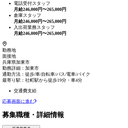
電話受付スタッフ
月給
246,000
円〜
265,000
円
倉庫スタッフ
月給
246,000
円〜
265,000
円
入出荷業務スタッフ
月給
246,000
円〜
265,000
円
勤務地
面接地
兵庫県加東市
勤務詳細：加東市
通勤方法：徒歩/車/自転車/バス/電車/バイク
最寄り駅：社町駅から徒歩19分・車4分
交通費支給
応募画面に進む
募集職種・詳細情報