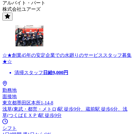
アルバイト・パート
株式会社ユアーズ
☆★創業45年の安定企業での水廻りのサービススタッフ募集
★☆
清掃スタッフ
日給
9,000
円
勤務地
面接地
東京都墨田区本所1-14-8
浅草(東武・都営・メトロ)駅 徒歩9分、蔵前駅 徒歩6分、浅
草(つくばＥＸＰ)駅 徒歩9分
シフト