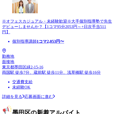
※オフェスカジュアル・未経験歓迎※大手個別指導塾で先生
デビューしませんか？【1コマ95分2053円～+日次手当511
円】
個別指導講師
1コマ
2,053
円〜
勤務地
面接地
東京都墨田区緑2-15-16
両国駅 徒歩7分、蔵前駅 徒歩11分、浅草橋駅 徒歩16分
交通費支給
未経験OK
詳細を見る
応募画面に進む
墨田区の新着アルバイト