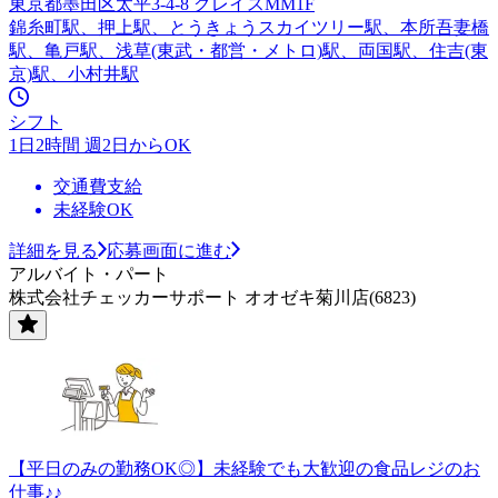
東京都墨田区太平3-4-8 グレイスMM1F
錦糸町駅、押上駅、とうきょうスカイツリー駅、本所吾妻橋
駅、亀戸駅、浅草(東武・都営・メトロ)駅、両国駅、住吉(東
京)駅、小村井駅
シフト
1日2時間 週2日からOK
交通費支給
未経験OK
詳細を見る
応募画面に進む
アルバイト・パート
株式会社チェッカーサポート オオゼキ菊川店(6823)
【平日のみの勤務OK◎】未経験でも大歓迎の食品レジのお
仕事♪♪