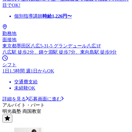
目でOK!
個別指導講師
時給
1,226
円〜
勤務地
面接地
東京都墨田区八広5-31-5 グランデュール八広1F
八広駅 徒歩2分、鐘ケ淵駅 徒歩7分、東向島駅 徒歩9分
シフト
1日1.5時間 週1日からOK
交通費支給
未経験OK
詳細を見る
応募画面に進む
アルバイト・パート
明光義塾 両国教室