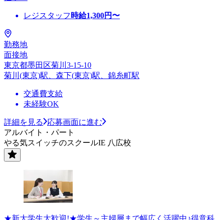
レジスタッフ
時給
1,300
円〜
勤務地
面接地
東京都墨田区菊川3-15-10
菊川(東京)駅、森下(東京)駅、錦糸町駅
交通費支給
未経験OK
詳細を見る
応募画面に進む
アルバイト・パート
やる気スイッチのスクールIE 八広校
★新大学生大歓迎!★学生～主婦層まで幅広く活躍中♪得意科