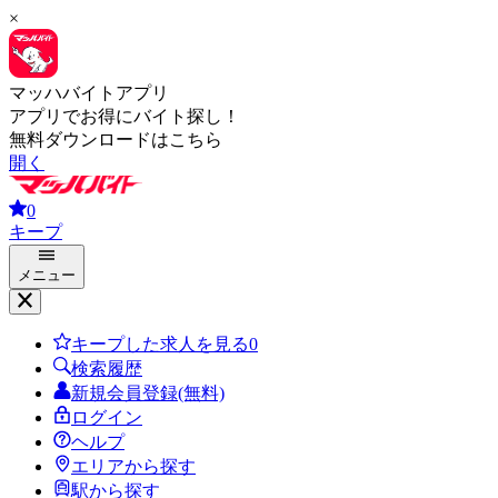
×
マッハバイトアプリ
アプリでお得にバイト探し！
無料ダウンロードはこちら
開く
0
キープ
メニュー
キープした求人を見る
0
検索履歴
新規会員登録(無料)
ログイン
ヘルプ
エリアから探す
駅から探す