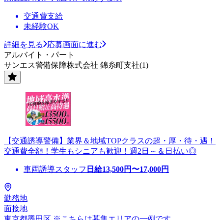
交通費支給
未経験OK
詳細を見る
応募画面に進む
アルバイト・パート
サンエス警備保障株式会社 錦糸町支社(1)
【交通誘導警備】業界＆地域TOPクラスの超・厚・待・遇！
交通費全額！学生もシニアも歓迎！週2日～＆日払い◎
車両誘導スタッフ
日給
13,500
円〜
17,000
円
勤務地
面接地
東京都墨田区 ※こちらは募集エリアの一例です。