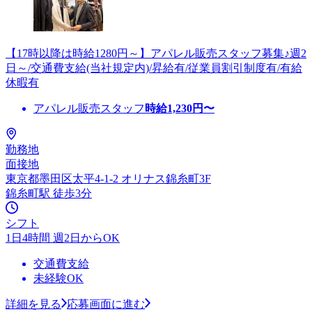
【17時以降は時給1280円～】アパレル販売スタッフ募集♪週2
日～/交通費支給(当社規定内)/昇給有/従業員割引制度有/有給
休暇有
アパレル販売スタッフ
時給
1,230
円〜
勤務地
面接地
東京都墨田区太平4-1-2 オリナス錦糸町3F
錦糸町駅 徒歩3分
シフト
1日4時間 週2日からOK
交通費支給
未経験OK
詳細を見る
応募画面に進む