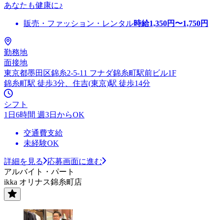
あなたも健康に♪
販売・ファッション・レンタル
時給
1,350
円〜
1,750
円
勤務地
面接地
東京都墨田区錦糸2-5-11 フナダ錦糸町駅前ビル1F
錦糸町駅 徒歩3分、住吉(東京)駅 徒歩14分
シフト
1日6時間 週3日からOK
交通費支給
未経験OK
詳細を見る
応募画面に進む
アルバイト・パート
ikka オリナス錦糸町店