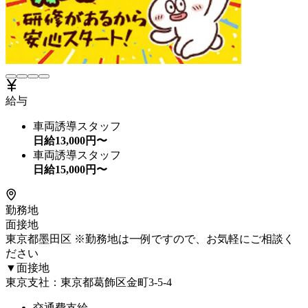
給与
車両誘導スタッフ
日給
13,000
円〜
車両誘導スタッフ
日給
15,000
円〜
勤務地
面接地
東京都墨田区 ※勤務地は一例ですので、お気軽にご相談く
ださい
▼面接地
東京支社：東京都葛飾区金町3-5-4
交通費支給