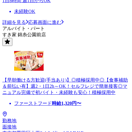
1日8時間 週1日からOK
未経験OK
詳細を見る
応募画面に進む
アルバイト・パート
すき家 錦糸公園前店
【早朝働ける方歓迎(手当あり)】◎積極採用中◎【食事補助
＆前払い有】週2・1日2h～OK！セルフレジで簡単接客◎マ
ニュアル完備で初バイト・未経験も安心！積極採用中
ファーストフード
時給
1,320
円〜
勤務地
面接地