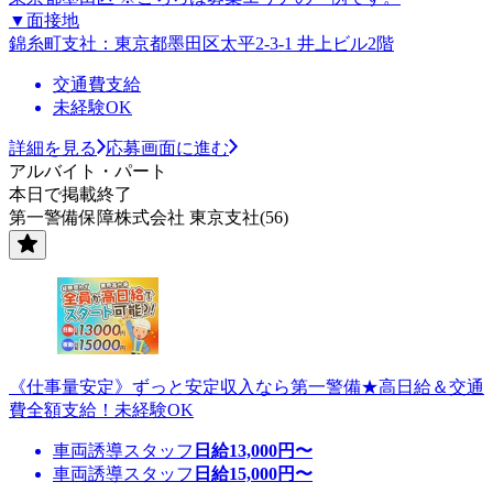
▼面接地
錦糸町支社：東京都墨田区太平2-3-1 井上ビル2階
交通費支給
未経験OK
詳細を見る
応募画面に進む
アルバイト・パート
本日で掲載終了
第一警備保障株式会社 東京支社(56)
《仕事量安定》ずっと安定収入なら第一警備★高日給＆交通
費全額支給！未経験OK
車両誘導スタッフ
日給
13,000
円〜
車両誘導スタッフ
日給
15,000
円〜