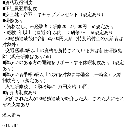
■資格取得制度
■正社員登用制度
■安全靴・合羽・キャッププレゼント（規定あり）
■研修あり
・資格なし、未経験者：研修20h 27,500円 ※規定あり
・経験1年以上（直近3年以内）：研修7H ※規定あり
└30勤務達成後に合計60,000円支給（特別給付金の支給者は
対象外）
└交通誘導2級以上の資格を所持されている方は新任研修免
除（現任研修はあり/6h）
■障がいのある方の通院をサポートする休暇制度あり（規定
あり）
■障がい者手帳6級以上の方を対象に準備金（一時金）支給
制度有り（規定あり）
└入社研修後、15勤務毎に1万円支給（5回）
■紹介者制度あり
└紹介された人が90勤務達成で紹介した人、された人にそれ
ぞれ支給あり
求人番号
6833787