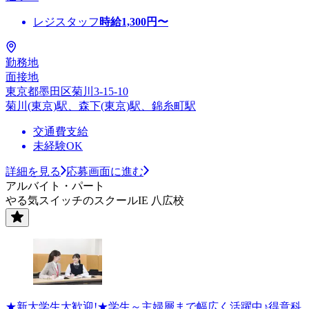
レジスタッフ
時給
1,300
円〜
勤務地
面接地
東京都墨田区菊川3-15-10
菊川(東京)駅、森下(東京)駅、錦糸町駅
交通費支給
未経験OK
詳細を見る
応募画面に進む
アルバイト・パート
やる気スイッチのスクールIE 八広校
★新大学生大歓迎!★学生～主婦層まで幅広く活躍中♪得意科