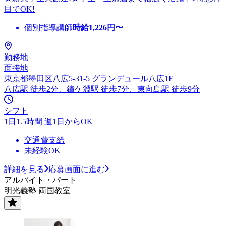
目でOK!
個別指導講師
時給
1,226
円〜
勤務地
面接地
東京都墨田区八広5-31-5 グランデュール八広1F
八広駅 徒歩2分、鐘ケ淵駅 徒歩7分、東向島駅 徒歩9分
シフト
1日1.5時間 週1日からOK
交通費支給
未経験OK
詳細を見る
応募画面に進む
アルバイト・パート
明光義塾 両国教室