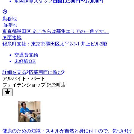
車両誘導スタッフ
日給
13,500
円〜
17,000
円
勤務地
面接地
東京都墨田区 ※こちらは募集エリアの一例です。
▼面接地
錦糸町支社：東京都墨田区太平2-3-1 井上ビル2階
交通費支給
未経験OK
詳細を見る
応募画面に進む
アルバイト・パート
ファイテンショップ 錦糸町店
健康のための知識・スキルが自然と身に付くので、気づけば