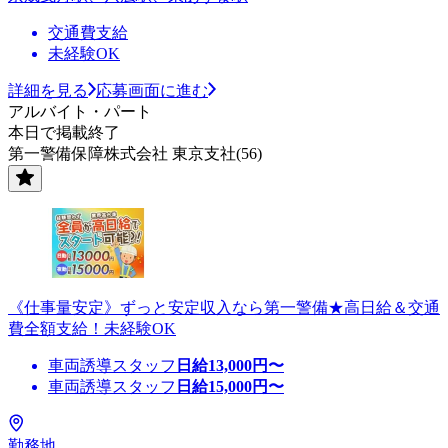
交通費支給
未経験OK
詳細を見る
応募画面に進む
アルバイト・パート
本日で掲載終了
第一警備保障株式会社 東京支社(56)
《仕事量安定》ずっと安定収入なら第一警備★高日給＆交通
費全額支給！未経験OK
車両誘導スタッフ
日給
13,000
円〜
車両誘導スタッフ
日給
15,000
円〜
勤務地