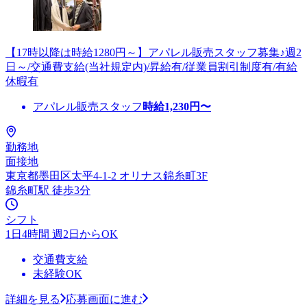
【17時以降は時給1280円～】アパレル販売スタッフ募集♪週2
日～/交通費支給(当社規定内)/昇給有/従業員割引制度有/有給
休暇有
アパレル販売スタッフ
時給
1,230
円〜
勤務地
面接地
東京都墨田区太平4-1-2 オリナス錦糸町3F
錦糸町駅 徒歩3分
シフト
1日4時間 週2日からOK
交通費支給
未経験OK
詳細を見る
応募画面に進む