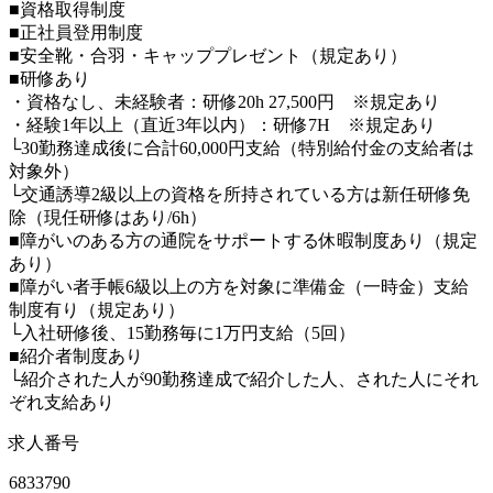
■資格取得制度
■正社員登用制度
■安全靴・合羽・キャッププレゼント（規定あり）
■研修あり
・資格なし、未経験者：研修20h 27,500円 ※規定あり
・経験1年以上（直近3年以内）：研修7H ※規定あり
└30勤務達成後に合計60,000円支給（特別給付金の支給者は
対象外）
└交通誘導2級以上の資格を所持されている方は新任研修免
除（現任研修はあり/6h）
■障がいのある方の通院をサポートする休暇制度あり（規定
あり）
■障がい者手帳6級以上の方を対象に準備金（一時金）支給
制度有り（規定あり）
└入社研修後、15勤務毎に1万円支給（5回）
■紹介者制度あり
└紹介された人が90勤務達成で紹介した人、された人にそれ
ぞれ支給あり
求人番号
6833790