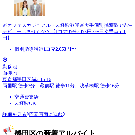
※オフェスカジュアル・未経験歓迎※大手個別指導塾で先生
デビューしませんか？【1コマ95分2053円～+日次手当511
円】
個別指導講師
1コマ
2,053
円〜
勤務地
面接地
東京都墨田区緑2-15-16
両国駅 徒歩7分、蔵前駅 徒歩11分、浅草橋駅 徒歩16分
交通費支給
未経験OK
詳細を見る
応募画面に進む
墨田区の新着アルバイト