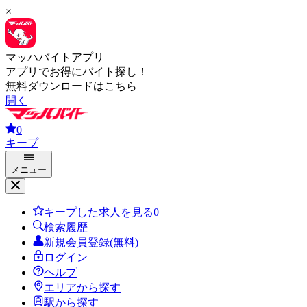
×
マッハバイトアプリ
アプリでお得にバイト探し！
無料ダウンロードはこちら
開く
0
キープ
メニュー
キープした求人を見る
0
検索履歴
新規会員登録(無料)
ログイン
ヘルプ
エリアから探す
駅から探す