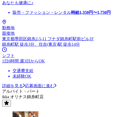
あなたも健康に♪
販売・ファッション・レンタル
時給
1,350
円〜
1,750
円
勤務地
面接地
東京都墨田区錦糸2-5-11 フナダ錦糸町駅前ビル1F
錦糸町駅 徒歩3分、住吉(東京)駅 徒歩14分
シフト
1日6時間 週3日からOK
交通費支給
未経験OK
詳細を見る
応募画面に進む
アルバイト・パート
ikka オリナス錦糸町店