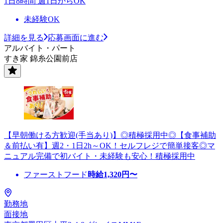
1日8時間 週1日からOK
未経験OK
詳細を見る
応募画面に進む
アルバイト・パート
すき家 錦糸公園前店
【早朝働ける方歓迎(手当あり)】◎積極採用中◎【食事補助
＆前払い有】週2・1日2h～OK！セルフレジで簡単接客◎マ
ニュアル完備で初バイト・未経験も安心！積極採用中
ファーストフード
時給
1,320
円〜
勤務地
面接地