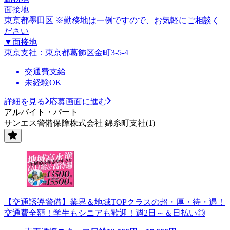
面接地
東京都墨田区 ※勤務地は一例ですので、お気軽にご相談く
ださい
▼面接地
東京支社：東京都葛飾区金町3-5-4
交通費支給
未経験OK
詳細を見る
応募画面に進む
アルバイト・パート
サンエス警備保障株式会社 錦糸町支社(1)
【交通誘導警備】業界＆地域TOPクラスの超・厚・待・遇！
交通費全額！学生もシニアも歓迎！週2日～＆日払い◎