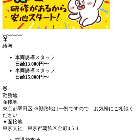
給与
車両誘導スタッフ
日給
13,000
円〜
車両誘導スタッフ
日給
15,000
円〜
勤務地
面接地
東京都墨田区 ※勤務地は一例ですので、お気軽にご相談く
ださい
▼面接地
東京支社：東京都葛飾区金町3-5-4
交通費支給