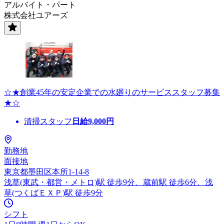
アルバイト・パート
株式会社ユアーズ
☆★創業45年の安定企業での水廻りのサービススタッフ募集
★☆
清掃スタッフ
日給
9,000
円
勤務地
面接地
東京都墨田区本所1-14-8
浅草(東武・都営・メトロ)駅 徒歩9分、蔵前駅 徒歩6分、浅
草(つくばＥＸＰ)駅 徒歩9分
シフト