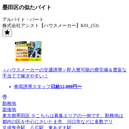
墨田区の似たバイト
アルバイト・パート
株式会社アシスト【ハウスメーカー】K01_(53)
＜ハウスメーカーの交通誘導＞即入寮可能の寮完備＆豊富な
手当てで稼ぎやすい！
車両誘導スタッフ
日給
12,000
円〜
勤務地
面接地
東京都墨田区 ※こちらは募集エリアの一例です。勤務地は
都内23区を中心にさいたま市、川口市などに多数アリ
京成曳舟駅、八広駅、東あずま駅