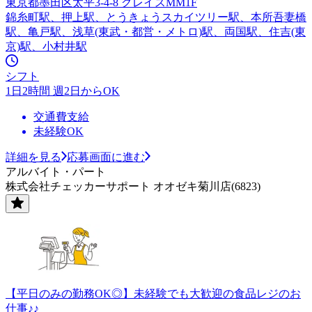
東京都墨田区太平3-4-8 グレイスMM1F
錦糸町駅、押上駅、とうきょうスカイツリー駅、本所吾妻橋
駅、亀戸駅、浅草(東武・都営・メトロ)駅、両国駅、住吉(東
京)駅、小村井駅
シフト
1日2時間 週2日からOK
交通費支給
未経験OK
詳細を見る
応募画面に進む
アルバイト・パート
株式会社チェッカーサポート オオゼキ菊川店(6823)
【平日のみの勤務OK◎】未経験でも大歓迎の食品レジのお
仕事♪♪