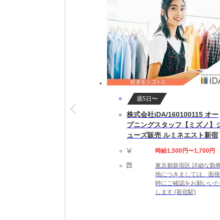
就業開始後も専属担当者がしっかりフォロー
※就業開始前に来社が必要な場合があります
【勤務詳細】
09:00～18:00 実働8時間 休憩60分 残業は
完全週休2日制（土日祝休み）
即日～長期(3ヶ月以上)
★勤務スタート日はご相談可能です。ご就業
週5日〜
株式会社iDA/160100115 オー
【勤務地備考】
プニングスタッフ【ミズノ】
◆公共交通機関のみ、テレ相談可能◆職場の
ューズ販売 ルミネエスト新宿
【応募資格】
時給1,500円〜1,700円
【こんなスキルや経験のある方を歓迎します
東京都新宿区 詳細な勤
【活かせる経験】 セキュリティ対策や障害
地につきましては、面接
時にご確認をお願いいた
します (新宿駅)
【給与備考】
【月収例】44万円＝時給2750円×160時間
★時給は経験・スキルによって優遇します。