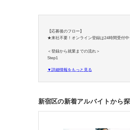
【応募後のフロー】
★来社不要！オンライン登録は24時間受付中
＜登録から就業までの流れ＞
Step1
スマホやPCで簡単！オンライン登録
▼詳細情報をもっと見る
職務経歴・希望条件など、フォームに必要事
Step2
あなたにぴったりのお仕事をご紹介
ご希望条件やスキルに合わせて、お仕事をご
新宿区の新着アルバイトから
一緒に理想の職場を見つけましょう！
Step3
安心サポートで就業スタート！