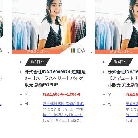
します
20～20(時間/月)です。
中の方もお気軽にご相談ください。
週3日〜
週4日〜
株式会社iDA/16099974 短期|週
株式会社iDA/16
シ
3～【ストラスベリー】バッグ
【アデュートリ
環境：【たばこ：分煙】
販売 新宿POPUP
ル販売 京王新
時給1,500円〜1,800円
時給1,
！】 ネットワーク構築や運用の実務経験をお持ちの方。
務
東京都新宿区 詳細な勤務
東京都
対応の経験をお持ちの方は歓迎いたします！
地につきましては、面接
地につ
時にご確認をお願いいた
時にご
します (新宿三丁目駅)
します 
（残業代別途）