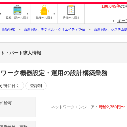
186,045件
の
す
路線・駅から探す
職種から探す
特徴から探す
キー
西新宿駅
西新宿駅、デジタル・クリエイティブ系
西新宿駅、システム
バイト・パート求人情報
ットワーク機器設定・運用の設計構築業務
が身に付く
登録制
給与
ネットワークエンジニア：
時給2,750円〜