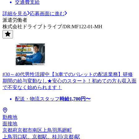
交通費支給
詳細を見る
応募画面に進む
派遣労働者
株式会社ドライブトライブ/DR:MF122-01-MH
#30～40代男性活躍中【3t車でのパレットの配送業務】研修
期間の給与変動なし★安心のスタート！初めての方も収入面
で不安なく始められます！
配送・物流スタッフ
時給
1,700
円〜
勤務地
面接地
京都府京都市南区上鳥羽馬廻町
上鳥羽口駅、京都駅、桂川(京都)駅