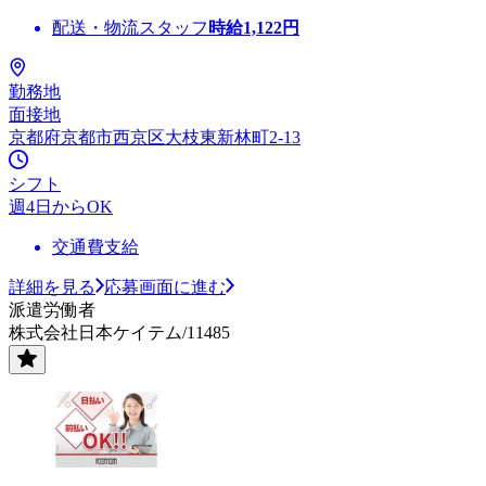
配送・物流スタッフ
時給
1,122
円
勤務地
面接地
京都府京都市西京区大枝東新林町2-13
シフト
週4日からOK
交通費支給
詳細を見る
応募画面に進む
派遣労働者
株式会社日本ケイテム/11485