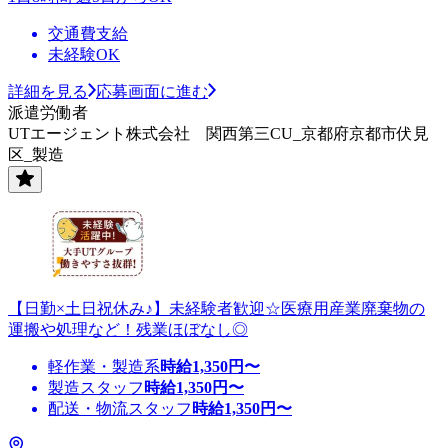
交通費支給
未経験OK
詳細を見る
応募画面に進む
派遣労働者
UTエージェント株式会社 関西第三CU_京都府京都市伏見
区_製造
【日勤×土日祝休み♪】未経験者歓迎☆医療用産業廃棄物の
運搬や処理など！残業ほぼなし◎
軽作業・製造系
時給
1,350
円〜
製造スタッフ
時給
1,350
円〜
配送・物流スタッフ
時給
1,350
円〜