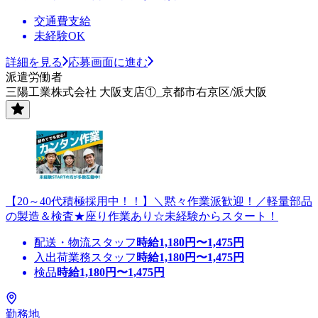
交通費支給
未経験OK
詳細を見る
応募画面に進む
派遣労働者
三陽工業株式会社 大阪支店①_京都市右京区/派大阪
【20～40代積極採用中！！】＼黙々作業派歓迎！／軽量部品
の製造＆検査★座り作業あり☆未経験からスタート！
配送・物流スタッフ
時給
1,180
円〜
1,475
円
入出荷業務スタッフ
時給
1,180
円〜
1,475
円
検品
時給
1,180
円〜
1,475
円
勤務地