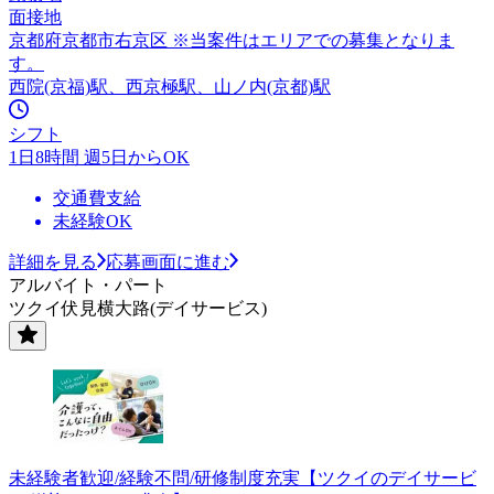
面接地
京都府京都市右京区 ※当案件はエリアでの募集となりま
す。
西院(京福)駅、西京極駅、山ノ内(京都)駅
シフト
1日8時間 週5日からOK
交通費支給
未経験OK
詳細を見る
応募画面に進む
アルバイト・パート
ツクイ伏見横大路(デイサービス)
未経験者歓迎/経験不問/研修制度充実【ツクイのデイサービ