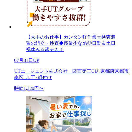
【大手のお仕事】カンタン軽作業☆検査装
置の組立・検査◆残業少なめ◎日勤＆土日
祝休み☆駅チカ！
07月31日UP
UTエージェント株式会社 関西第三CU_京都府京都市
南区_加工･組付け
時給1,320円〜