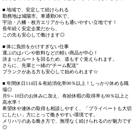
■ 地域で、安定して続けられる
勤務地は城陽市。車通勤OKで、
宇治・八幡・枚方エリアからも通いやすい立地です！
長年続く安定企業だから、
この先も安心して働けます◎
■ 体に負担をかけすぎない仕事
運ぶのはパンや飲料などの軽い商品が中心！
決まったルートを回るため、道もすぐ覚えられます。
さらに、先輩と一緒の“チーム配送”
ブランクがある方も安心して始められます☆
■ 年間休日114日＆有給消化率90％以上！しっかり休める職
場◎
月9～10日のお休みに加え、有給休暇の取得率も90％以上と
高水準！
希望休や連休の取得も相談しやすく、「プライベートも大切
にしたい」方にとって働きやすい環境です。
メリハリのある働き方で、無理なく続けられるのが魅力です
◎