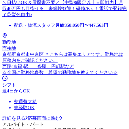
＼日払いOK＆履歴書不要／【中型8t限定以上＝即戦力】月
収40万円も目指せる！未経験歓迎！研修あり！電話で登録完
了◎髪色自由♪
配送・物流スタッフ
月給
358,050
円〜
447,563
円
勤務地
面接地
京都府京都市中京区 ＊こちらは募集エリアです。勤務地は
原稿内をご確認ください。
西院(京福)駅、二条駅、円町駅など
☆全国に勤務地多数！希望の勤務地を教えてください☆
シフト
週4日からOK
交通費支給
未経験OK
詳細を見る
応募画面に進む
アルバイト・パート