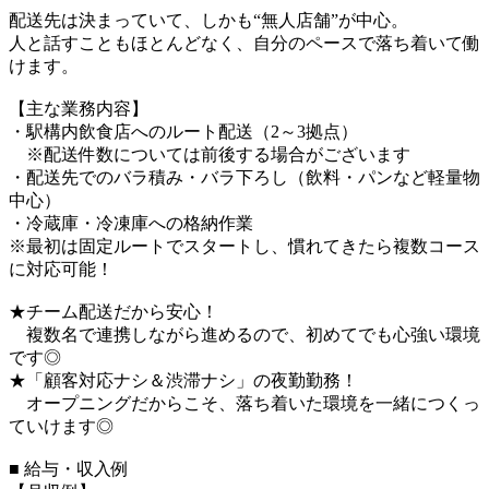
配送先は決まっていて、しかも“無人店舗”が中心。
人と話すこともほとんどなく、自分のペースで落ち着いて働
けます。
【主な業務内容】
・駅構内飲食店へのルート配送（2～3拠点）
※配送件数については前後する場合がございます
・配送先でのバラ積み・バラ下ろし（飲料・パンなど軽量物
中心）
・冷蔵庫・冷凍庫への格納作業
※最初は固定ルートでスタートし、慣れてきたら複数コース
に対応可能！
★チーム配送だから安心！
複数名で連携しながら進めるので、初めてでも心強い環境
です◎
★「顧客対応ナシ＆渋滞ナシ」の夜勤勤務！
オープニングだからこそ、落ち着いた環境を一緒につくっ
ていけます◎
■ 給与・収入例