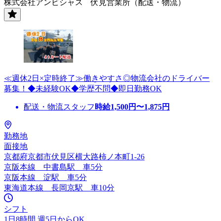
株式会社アンビシャス 伏見営業所（配送・物流）
≪週休2日×定時終了≫働きやすさ◎物流会社のドライバー
募集！◆未経験OK◆学歴不問◆即日勤務OK
配送・物流スタッフ
時給
1,500
円〜
1,875
円
勤務地
面接地
京都府京都市伏見区横大路柿ノ本町1‐26
京阪本線 中書島駅 車5分
京阪本線 淀駅 車5分
東海道本線 長岡京駅 車10分
シフト
1日8時間 週5日からOK