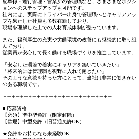
配車係・運行管理・営業所の管理職など、さまざまなポジシ
ョンへのステップアップも可能です。
社内には、実際にドライバー出身で管理職へとキャリアアッ
プを果たした社員も多数在籍しており、
現場を理解した上での人材育成体制が整っています。
また、福利厚生の充実や労働環境の改善にも継続的に取り組
んでおり、
従業員が安心して長く働ける職場づくりを推進しています。
「安定した環境で着実にキャリアを築いていきたい」
「将来的には管理職も視野に入れて働きたい」
そのような意欲を持った方にとって、当社は非常に働きがい
のある職場です。
＋─＋─＋─＋─＋─＋─＋─＋─＋─＋─＋─＋─＋─
■ 応募資格
【必須】準中型免許（限定解除）
【歓迎】中型免許（旧普通免許OK）
★免許をお持ちなら未経験OK！