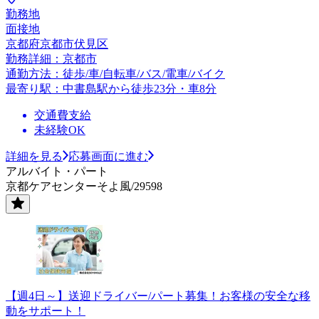
勤務地
面接地
京都府京都市伏見区
勤務詳細：京都市
通勤方法：徒歩/車/自転車/バス/電車/バイク
最寄り駅：中書島駅から徒歩23分・車8分
交通費支給
未経験OK
詳細を見る
応募画面に進む
アルバイト・パート
京都ケアセンターそよ風/29598
【週4日～】送迎ドライバー/パート募集！お客様の安全な移
動をサポート！