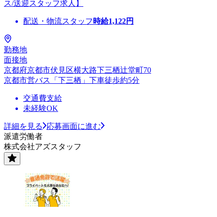
ス/送迎スタッフ求人】
配送・物流スタッフ
時給
1,122
円
勤務地
面接地
京都府京都市伏見区横大路下三栖辻堂町70
京都市営バス「下三栖」下車徒歩約5分
交通費支給
未経験OK
詳細を見る
応募画面に進む
派遣労働者
株式会社アズスタッフ