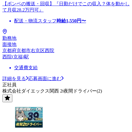
【ボンベの搬送・回収】『日勤だけでこの収入？体を動かし
て月収28.2万円可』
配送・物流スタッフ
時給
1,550
円〜
勤務地
面接地
京都府京都市右京区西院
西院(京福)駅
交通費支給
詳細を見る
応募画面に進む
正社員
株式会社ダイエックス関西 2t夜間ドライバー(2)