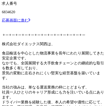
求人番号
6834620
応募画面に進む
＋─＋─＋─＋─＋─＋─＋─＋─＋─＋─＋─＋─＋─
株式会社ダイエックス関西は、
食品輸送を中心とした物流事業を長年にわたり展開してきた
安定企業です。
なかでも、全国展開する大手飲食チェーンとの継続的な取引
を数多く有しており、
景気の変動に左右されにくい堅実な経営基盤を築いていま
す。
当社の強みは、単なる運送業務の枠にとどまらず、
社員一人ひとりのキャリア形成にも力を注いでいる点にあり
ます。
ドライバー業務を経験した後、本人の希望や適性に応じて、