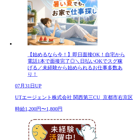
【始めるなら今！】即日面接OK！自宅から
電話1本で面接完了◎＼日払いOKでスグ稼
げる／未経験から始められるお仕事多数あ
り！
07月31日UP
UTエージェント株式会社 関西第三CU_京都市右京区
時給1,200円〜1,800円