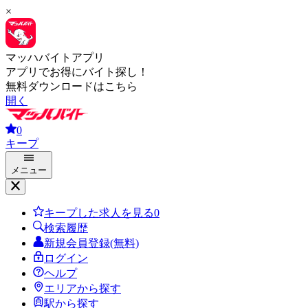
×
マッハバイトアプリ
アプリでお得にバイト探し！
無料ダウンロードはこちら
開く
0
キープ
メニュー
キープした求人を見る
0
検索履歴
新規会員登録(無料)
ログイン
ヘルプ
エリアから探す
駅から探す