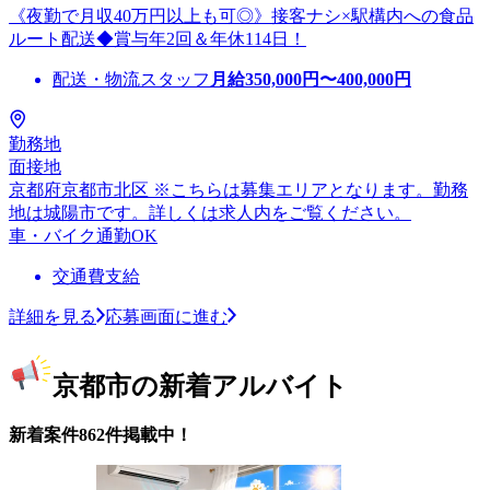
《夜勤で月収40万円以上も可◎》接客ナシ×駅構内への食品
ルート配送◆賞与年2回＆年休114日！
配送・物流スタッフ
月給
350,000
円〜
400,000
円
勤務地
面接地
京都府京都市北区 ※こちらは募集エリアとなります。勤務
地は城陽市です。詳しくは求人内をご覧ください。
車・バイク通勤OK
交通費支給
詳細を見る
応募画面に進む
京都市の新着アルバイト
新着案件862件掲載中！