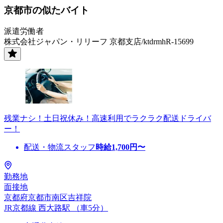
京都市の似たバイト
派遣労働者
株式会社ジャパン・リリーフ 京都支店/ktdrmhR-15699
残業ナシ！土日祝休み！高速利用でラクラク配送ドライバ
ー！
配送・物流スタッフ
時給
1,700
円〜
勤務地
面接地
京都府京都市南区吉祥院
JR京都線 西大路駅 （車5分）