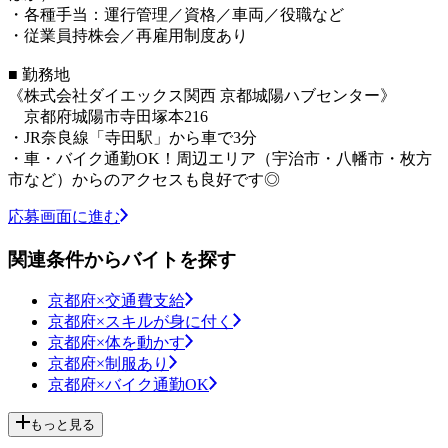
・各種手当：運行管理／資格／車両／役職など
・従業員持株会／再雇用制度あり
■ 勤務地
《株式会社ダイエックス関西 京都城陽ハブセンター》
京都府城陽市寺田塚本216
・JR奈良線「寺田駅」から車で3分
・車・バイク通勤OK！周辺エリア（宇治市・八幡市・枚方
市など）からのアクセスも良好です◎
応募画面に進む
関連条件からバイトを探す
京都府×交通費支給
京都府×スキルが身に付く
京都府×体を動かす
京都府×制服あり
京都府×バイク通勤OK
もっと見る