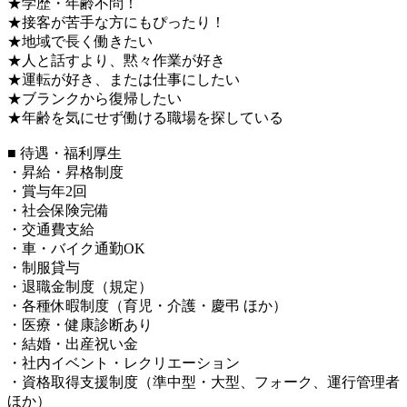
★学歴・年齢不問！
★接客が苦手な方にもぴったり！
★地域で長く働きたい
★人と話すより、黙々作業が好き
★運転が好き、または仕事にしたい
★ブランクから復帰したい
★年齢を気にせず働ける職場を探している
■ 待遇・福利厚生
・昇給・昇格制度
・賞与年2回
・社会保険完備
・交通費支給
・車・バイク通勤OK
・制服貸与
・退職金制度（規定）
・各種休暇制度（育児・介護・慶弔 ほか）
・医療・健康診断あり
・結婚・出産祝い金
・社内イベント・レクリエーション
・資格取得支援制度（準中型・大型、フォーク、運行管理者
ほか）