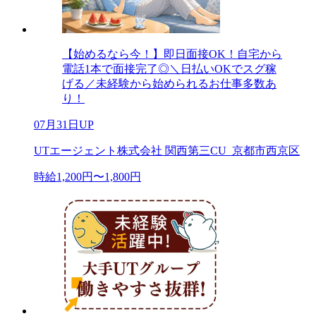
【始めるなら今！】即日面接OK！自宅から
電話1本で面接完了◎＼日払いOKでスグ稼
げる／未経験から始められるお仕事多数あ
り！
07月31日UP
UTエージェント株式会社 関西第三CU_京都市西京区
時給1,200円〜1,800円