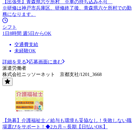
【出張先】青森県六ケ所村 ※車の持ち込み不可
※研修は神戸市兵庫区、研修終了後、青森県六ケ所村での勤
務になります。
シフト
1日8時間 週5日からOK
交通費支給
未経験OK
詳細を見る
応募画面に進む
派遣労働者
株式会社ニッソーネット 京都支社/1201_3668
【急募】介護福祉士／給与も環境も妥協なし！失敗しない職
場選びをサポート！◆2カ月～長期【日払いOK】