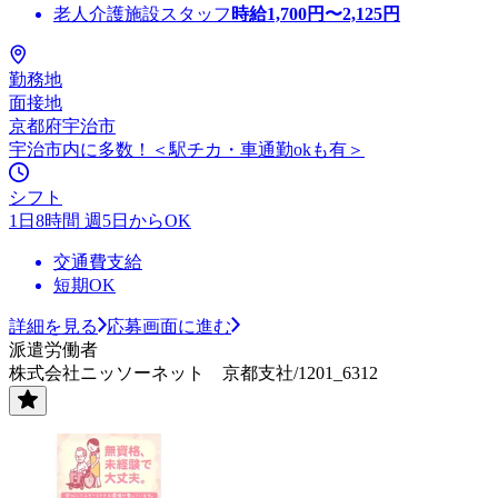
老人介護施設スタッフ
時給
1,700
円〜
2,125
円
勤務地
面接地
京都府宇治市
宇治市内に多数！＜駅チカ・車通勤okも有＞
シフト
1日8時間 週5日からOK
交通費支給
短期OK
詳細を見る
応募画面に進む
派遣労働者
株式会社ニッソーネット 京都支社/1201_6312