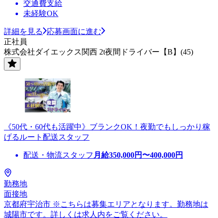
交通費支給
未経験OK
詳細を見る
応募画面に進む
正社員
株式会社ダイエックス関西 2t夜間ドライバー【B】(45)
《50代・60代も活躍中》ブランクOK！夜勤でもしっかり稼
げるルート配送スタッフ
配送・物流スタッフ
月給
350,000
円〜
400,000
円
勤務地
面接地
京都府宇治市 ※こちらは募集エリアとなります。勤務地は
城陽市です。詳しくは求人内をご覧ください。