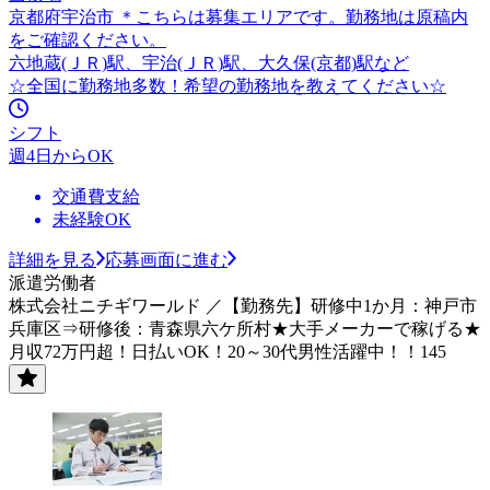
京都府宇治市 ＊こちらは募集エリアです。勤務地は原稿内
をご確認ください。
六地蔵(ＪＲ)駅、宇治(ＪＲ)駅、大久保(京都)駅など
☆全国に勤務地多数！希望の勤務地を教えてください☆
シフト
週4日からOK
交通費支給
未経験OK
詳細を見る
応募画面に進む
派遣労働者
株式会社ニチギワールド ／【勤務先】研修中1か月：神戸市
兵庫区⇒研修後：青森県六ケ所村★大手メーカーで稼げる★
月収72万円超！日払いOK！20～30代男性活躍中！！145