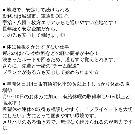
■ 地域で、安定して続けられる
勤務地は城陽市。車通勤OKで、
宇治・八幡・枚方エリアからも通いやすい立地です！
長年続く安定企業だから、
この先も安心して働けます◎
■ 体に負担をかけすぎない仕事
運ぶのはパンや飲料などの軽い商品が中心！
決まったルートを回るため、道もすぐ覚えられます。
さらに、先輩と一緒の“チーム配送”
ブランクがある方も安心して始められます☆
■ 年間休日114日＆有給消化率90％以上！しっかり休める職
場◎
月9～10日のお休みに加え、有給休暇の取得率も90％以上と
高水準！
希望休や連休の取得も相談しやすく、「プライベートも大切
にしたい」方にとって働きやすい環境です。
メリハリのある働き方で、無理なく続けられるのが魅力です
◎