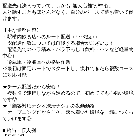
配送先は決まっていて、しかも“無人店舗”が中心。
人と話すこともほとんどなく、自分のペースで落ち着いて働
けます。
【主な業務内容】
・駅構内飲食店へのルート配送（2～3拠点）
※配送件数については前後する場合がございます
・配送先でのバラ積み・バラ下ろし（飲料・パンなど軽量物
中心）
・冷蔵庫・冷凍庫への格納作業
※最初は固定ルートでスタートし、慣れてきたら複数コース
に対応可能！
★チーム配送だから安心！
複数名で連携しながら進めるので、初めてでも心強い環境
です◎
★「顧客対応ナシ＆渋滞ナシ」の夜勤勤務！
オープニングだからこそ、落ち着いた環境を一緒につくっ
ていけます◎
■ 給与・収入例