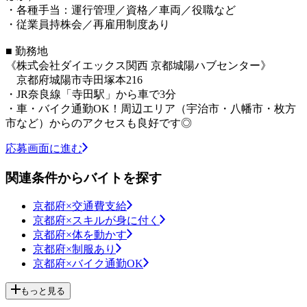
・各種手当：運行管理／資格／車両／役職など
・従業員持株会／再雇用制度あり
■ 勤務地
《株式会社ダイエックス関西 京都城陽ハブセンター》
京都府城陽市寺田塚本216
・JR奈良線「寺田駅」から車で3分
・車・バイク通勤OK！周辺エリア（宇治市・八幡市・枚方
市など）からのアクセスも良好です◎
応募画面に進む
関連条件からバイトを探す
京都府×交通費支給
京都府×スキルが身に付く
京都府×体を動かす
京都府×制服あり
京都府×バイク通勤OK
もっと見る