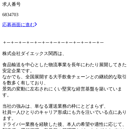
求人番号
6834703
応募画面に進む
＋─＋─＋─＋─＋─＋─＋─＋─＋─＋─＋─＋─＋─
株式会社ダイエックス関西は、
食品輸送を中心とした物流事業を長年にわたり展開してきた
安定企業です。
なかでも、全国展開する大手飲食チェーンとの継続的な取引
を数多く有しており、
景気の変動に左右されにくい堅実な経営基盤を築いていま
す。
当社の強みは、単なる運送業務の枠にとどまらず、
社員一人ひとりのキャリア形成にも力を注いでいる点にあり
ます。
ドライバー業務を経験した後、本人の希望や適性に応じて、