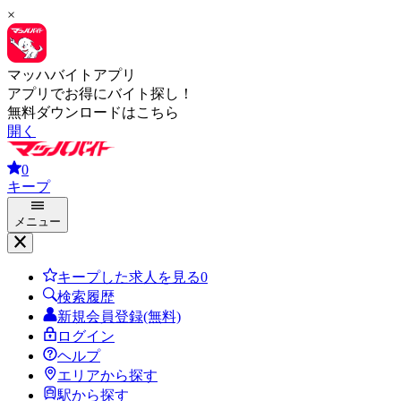
×
マッハバイトアプリ
アプリでお得にバイト探し！
無料ダウンロードはこちら
開く
0
キープ
メニュー
キープした求人を見る
0
検索履歴
新規会員登録(無料)
ログイン
ヘルプ
エリアから探す
駅から探す