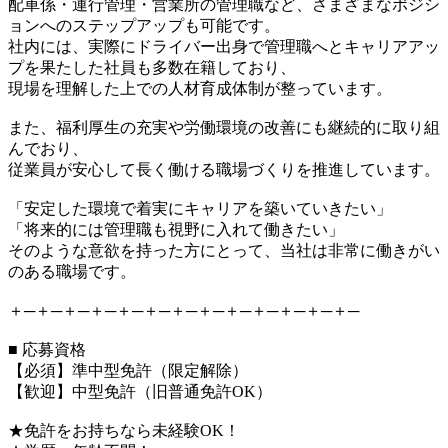
配車係・運行管理・営業所の管理職など、さまざまなポジシ
ョンへのステップアップも可能です。
社内には、実際にドライバー出身で管理職へとキャリアアッ
プを果たした社員も多数在籍しており、
現場を理解した上での人材育成体制が整っています。
また、福利厚生の充実や労働環境の改善にも継続的に取り組
んでおり、
従業員が安心して長く働ける職場づくりを推進しています。
「安定した環境で着実にキャリアを築いていきたい」
「将来的には管理職も視野に入れて働きたい」
そのような意欲を持った方にとって、当社は非常に働きがい
のある職場です。
＋─＋─＋─＋─＋─＋─＋─＋─＋─＋─＋─＋─＋─
■ 応募資格
【必須】準中型免許（限定解除）
【歓迎】中型免許（旧普通免許OK）
★免許をお持ちなら未経験OK！