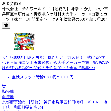
派遣労働者
株式会社ニチギワールド ／【勤務先】研修中1か月：神戸市
兵庫区⇒研修後：青森県六ケ所村★大手メーカー×出張でガ
ッツリ稼ぐ！1年間限定ワーク★年収驚異の800万越え◎207
＼年収800万円越え可能「稼ぎたい」方必見！／稼げる×学
べる＝最強コンボ★未経験から大手メーカーで施工管理の経
験が積める◎20〜30代の男性活躍中！全国で募集中♪
点検スタッフ
時給
1,800
円〜
2,250
円
勤務地
面接地
京都府宇治市 【研修】 神戸市兵庫区和田崎町 ※ＪＲ・地
下鉄：和田岬駅徒歩3分