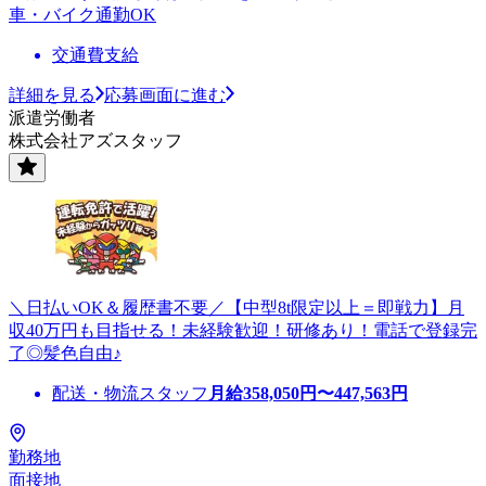
車・バイク通勤OK
交通費支給
詳細を見る
応募画面に進む
派遣労働者
株式会社アズスタッフ
＼日払いOK＆履歴書不要／【中型8t限定以上＝即戦力】月
収40万円も目指せる！未経験歓迎！研修あり！電話で登録完
了◎髪色自由♪
配送・物流スタッフ
月給
358,050
円〜
447,563
円
勤務地
面接地