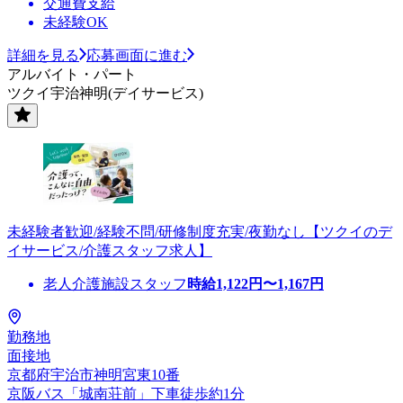
交通費支給
未経験OK
詳細を見る
応募画面に進む
アルバイト・パート
ツクイ宇治神明(デイサービス)
未経験者歓迎/経験不問/研修制度充実/夜勤なし【ツクイのデ
イサービス/介護スタッフ求人】
老人介護施設スタッフ
時給
1,122
円〜
1,167
円
勤務地
面接地
京都府宇治市神明宮東10番
京阪バス「城南荘前」下車徒歩約1分