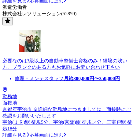
詳細を見る
応募画面に進む
派遣労働者
株式会社レソリューション(52859)
必要なのは3級以上の自動車整備士資格のみ！経験の浅い
方、ブランクのある方もお気軽にお問い合わせ下さい
修理・メンテスタッフ
月給
300,000
円〜
350,000
円
勤務地
面接地
京都府宇治市 ※詳細な勤務地につきましては、面接時にご
確認をお願いいたします
宇治(ＪＲ)駅 徒歩5分、宇治(京阪)駅 徒歩14分、三室戸駅 徒
歩18分
詳細を見る
応募画面に進む