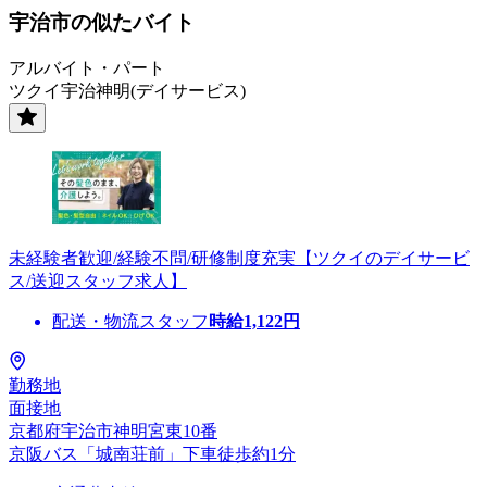
宇治市の似たバイト
アルバイト・パート
ツクイ宇治神明(デイサービス)
未経験者歓迎/経験不問/研修制度充実【ツクイのデイサービ
ス/送迎スタッフ求人】
配送・物流スタッフ
時給
1,122
円
勤務地
面接地
京都府宇治市神明宮東10番
京阪バス「城南荘前」下車徒歩約1分