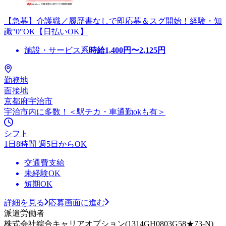
【急募】介護職／履歴書なしで即応募＆スグ開始！経験・知
識"0"OK【日払いOK】
施設・サービス系
時給
1,400
円〜
2,125
円
勤務地
面接地
京都府宇治市
宇治市内に多数！＜駅チカ・車通勤okも有＞
シフト
1日8時間 週5日からOK
交通費支給
未経験OK
短期OK
詳細を見る
応募画面に進む
派遣労働者
株式会社綜合キャリアオプション(1314GH0803G58★73-N)