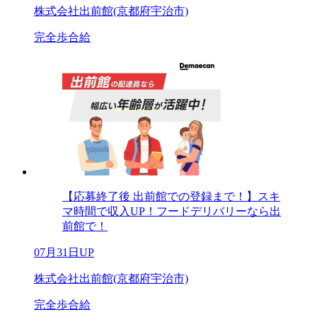
株式会社出前館(京都府宇治市)
完全歩合給
【応募終了後 出前館での登録まで！】スキ
マ時間で収入UP！フードデリバリーなら出
前館で！
07月31日UP
株式会社出前館(京都府宇治市)
完全歩合給