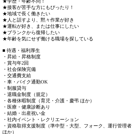
★学歴・年齢不問！
★接客が苦手な方にもぴったり！
★地域で長く働きたい
★人と話すより、黙々作業が好き
★運転が好き、または仕事にしたい
★ブランクから復帰したい
★年齢を気にせず働ける職場を探している
■ 待遇・福利厚生
・昇給・昇格制度
・賞与年2回
・社会保険完備
・交通費支給
・車・バイク通勤OK
・制服貸与
・退職金制度（規定）
・各種休暇制度（育児・介護・慶弔 ほか）
・医療・健康診断あり
・結婚・出産祝い金
・社内イベント・レクリエーション
・資格取得支援制度（準中型・大型、フォーク、運行管理者
ほか）