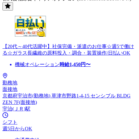
【20代～40代活躍中】社保完備・派遣のお仕事☆週5で働け
る☆ガラス長繊維の原料投入・調合・装置操作/日払いOK
機械オペレーション
時給
1,450
円〜
勤務地
面接地
京都府宇治市(勤務地) 草津市野路1-4-15 センシブル BLDG
ZEN 7F(面接地)
宇治(ＪＲ)駅
シフト
週5日からOK