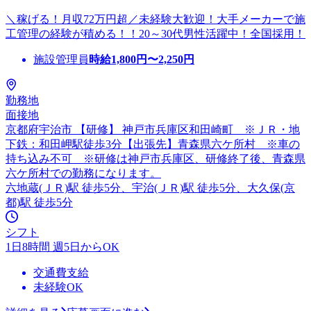
＼稼げる！月収72万円超／未経験大歓迎！大手メーカーで施
工管理の経験が積める！！20～30代男性活躍中！全国採用！
施設管理員
時給
1,800
円〜
2,250
円
勤務地
面接地
京都府宇治市 【研修】 神戸市兵庫区和田崎町 ※ＪＲ・地
下鉄：和田岬駅徒歩3分【出張先】青森県六ケ所村 ※車の
持ち込み不可 ※研修は神戸市兵庫区、研修終了後、青森県
六ケ所村での勤務になります。
六地蔵(ＪＲ)駅 徒歩5分、宇治(ＪＲ)駅 徒歩5分、大久保(京
都)駅 徒歩5分
シフト
1日8時間 週5日からOK
交通費支給
未経験OK