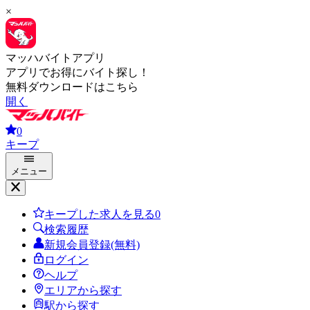
×
マッハバイトアプリ
アプリでお得にバイト探し！
無料ダウンロードはこちら
開く
0
キープ
メニュー
キープした求人を見る
0
検索履歴
新規会員登録(無料)
ログイン
ヘルプ
エリアから探す
駅から探す