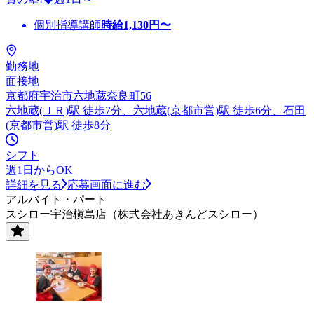
個別指導講師
時給
1,130
円〜
勤務地
面接地
京都府宇治市六地蔵奈良町56
六地蔵(ＪＲ)駅 徒歩7分、六地蔵(京都市営)駅 徒歩6分、石田
(京都市営)駅 徒歩8分
シフト
週1日からOK
詳細を見る
応募画面に進む
アルバイト・パート
スシロー宇治槇島店（株式会社あきんどスシロー）