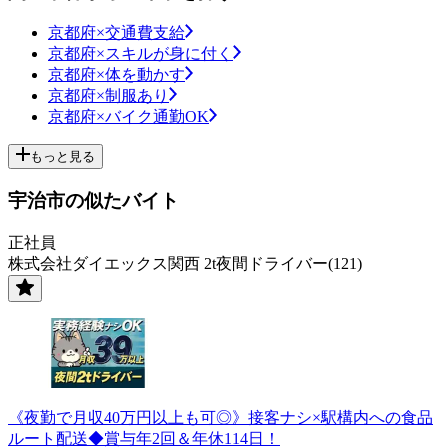
京都府×交通費支給
京都府×スキルが身に付く
京都府×体を動かす
京都府×制服あり
京都府×バイク通勤OK
もっと見る
宇治市の似たバイト
正社員
株式会社ダイエックス関西 2t夜間ドライバー(121)
《夜勤で月収40万円以上も可◎》接客ナシ×駅構内への食品
ルート配送◆賞与年2回＆年休114日！