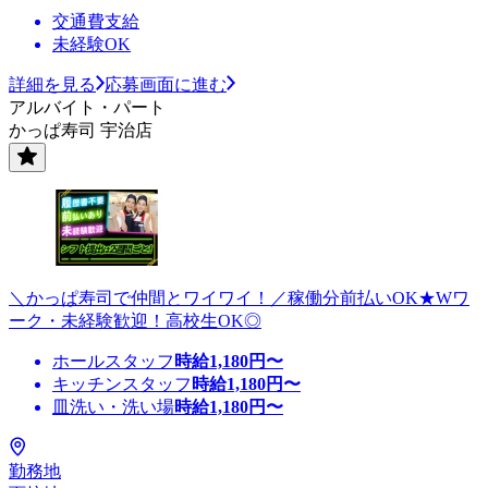
交通費支給
未経験OK
詳細を見る
応募画面に進む
アルバイト・パート
かっぱ寿司 宇治店
＼かっぱ寿司で仲間とワイワイ！／稼働分前払いOK★Wワ
ーク・未経験歓迎！高校生OK◎
ホールスタッフ
時給
1,180
円〜
キッチンスタッフ
時給
1,180
円〜
皿洗い・洗い場
時給
1,180
円〜
勤務地