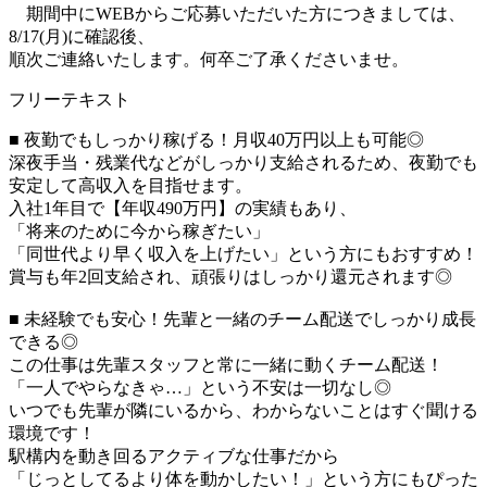
期間中にWEBからご応募いただいた方につきましては、
8/17(月)に確認後、
順次ご連絡いたします。何卒ご了承くださいませ。
フリーテキスト
■ 夜勤でもしっかり稼げる！月収40万円以上も可能◎
深夜手当・残業代などがしっかり支給されるため、夜勤でも
安定して高収入を目指せます。
入社1年目で【年収490万円】の実績もあり、
「将来のために今から稼ぎたい」
「同世代より早く収入を上げたい」という方にもおすすめ！
賞与も年2回支給され、頑張りはしっかり還元されます◎
■ 未経験でも安心！先輩と一緒のチーム配送でしっかり成長
できる◎
この仕事は先輩スタッフと常に一緒に動くチーム配送！
「一人でやらなきゃ…」という不安は一切なし◎
いつでも先輩が隣にいるから、わからないことはすぐ聞ける
環境です！
駅構内を動き回るアクティブな仕事だから
「じっとしてるより体を動かしたい！」という方にもぴった