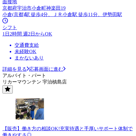
面接地
京都府宇治市小倉町神楽田19
小倉(京都)駅 徒歩4分、ＪＲ小倉駅 徒歩11分、伊勢田駅
シフト
1日2時間 週2日からOK
交通費支給
未経験OK
まかないあり
詳細を見る
応募画面に進む
アルバイト・パート
リカーマウンテン 宇治槙島店
【販売】働き方の相談OK!充実待遇と手厚いサポート体制で
働きやすさ◎