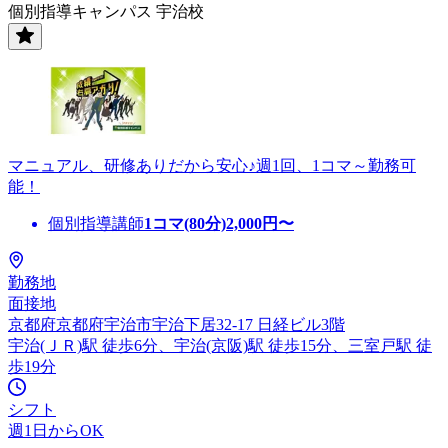
個別指導キャンパス 宇治校
マニュアル、研修ありだから安心♪週1回、1コマ～勤務可
能！
個別指導講師
1コマ(80分)
2,000
円〜
勤務地
面接地
京都府京都府宇治市宇治下居32-17 日経ビル3階
宇治(ＪＲ)駅 徒歩6分、宇治(京阪)駅 徒歩15分、三室戸駅 徒
歩19分
シフト
週1日からOK