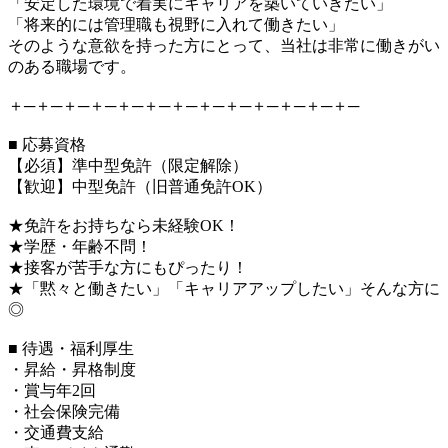
「安定した環境で着実にキャリアを築いていきたい」
「将来的には管理職も視野に入れて働きたい」
そのような意欲を持った方にとって、当社は非常に働きがい
のある職場です。
＋─＋─＋─＋─＋─＋─＋─＋─＋─＋─＋─＋─＋─
■ 応募資格
【必須】準中型免許（限定解除）
【歓迎】中型免許（旧普通免許OK）
★免許をお持ちなら未経験OK！
★学歴・年齢不問！
★接客が苦手な方にもぴったり！
★「黙々と働きたい」「キャリアアップしたい」そんな方に
◎
■ 待遇・福利厚生
・昇給・昇格制度
・賞与年2回
・社会保険完備
・交通費支給