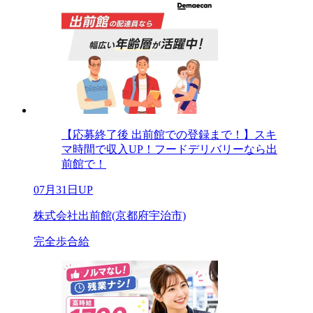
【応募終了後 出前館での登録まで！】スキ
マ時間で収入UP！フードデリバリーなら出
前館で！
07月31日UP
株式会社出前館(京都府宇治市)
完全歩合給