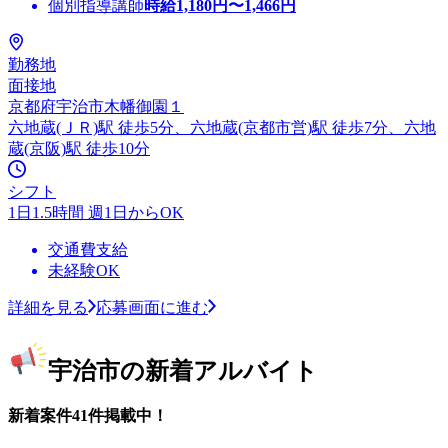
個別指導講師
時給
1,180
円〜
1,466
円
勤務地
面接地
京都府宇治市木幡御園１
六地蔵(ＪＲ)駅 徒歩5分、六地蔵(京都市営)駅 徒歩7分、六地
蔵(京阪)駅 徒歩10分
シフト
1日1.5時間 週1日からOK
交通費支給
未経験OK
詳細を見る
応募画面に進む
宇治市の新着アルバイト
新着案件41件掲載中！