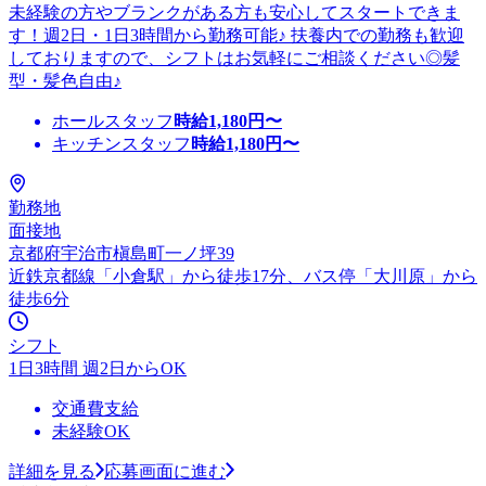
未経験の方やブランクがある方も安心してスタートできま
す！週2日・1日3時間から勤務可能♪ 扶養内での勤務も歓迎
しておりますので、シフトはお気軽にご相談ください◎髪
型・髪色自由♪
ホールスタッフ
時給
1,180
円〜
キッチンスタッフ
時給
1,180
円〜
勤務地
面接地
京都府宇治市槇島町一ノ坪39
近鉄京都線「小倉駅」から徒歩17分、バス停「大川原」から
徒歩6分
シフト
1日3時間 週2日からOK
交通費支給
未経験OK
詳細を見る
応募画面に進む