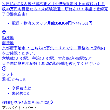
＼日払いOK＆履歴書不要／【中型8t限定以上＝即戦力】月
収40万円も目指せる！未経験歓迎！研修あり！電話で登録完
了◎髪色自由♪
配送・物流スタッフ
月給
358,050
円〜
447,563
円
勤務地
面接地
京都府宇治市 ＊こちらは募集エリアです。勤務地は原稿内
をご確認ください。
六地蔵(ＪＲ)駅、宇治(ＪＲ)駅、大久保(京都)駅など
☆全国に勤務地多数！希望の勤務地を教えてください☆
シフト
週4日からOK
交通費支給
未経験OK
詳細を見る
応募画面に進む
アルバイト・パート