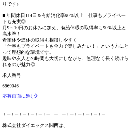
りです♪
■ 年間休日114日＆有給消化率90％以上！仕事もプライベー
トも充実◎
月9～10日のお休みに加え、有給休暇の取得率も90％以上と
高水準！
希望休や連休の取得も相談しやすく
「仕事もプライベートも全力で楽しみたい！」という方にと
って理想的な環境です。
趣味や友人との時間も大切にしながら、無理なく長く続けら
れるのが魅力◎
求人番号
6869046
応募画面に進む
＋─＋─＋─＋─＋─＋─＋─＋─＋─＋─＋─＋─＋─
株式会社ダイエックス関西は、