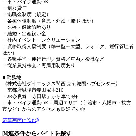
・車・バイク通勤OK
・制服貸与
・退職金制度（規定）
・各種休暇制度（育児・介護・慶弔 ほか）
・医療・健康診断あり
・結婚・出産祝い金
・社内イベント・レクリエーション
・資格取得支援制度（準中型～大型、フォーク、運行管理者
ほか）
・各種手当：運行管理／資格／車両／役職など
・従業員持株会／再雇用制度あり
■ 勤務地
《株式会社ダイエックス関西 京都城陽ハブセンター》
京都府城陽市寺田塚本216
・JR奈良線「寺田駅」から車で3分
・車・バイク通勤OK！周辺エリア（宇治市・八幡市・枚方
市など）からのアクセスも良好です◎
応募画面に進む
関連条件からバイトを探す