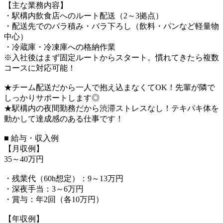
【主な業務内容】
・駅構内飲食店へのルート配送（2～3拠点）
・配送先でのバラ積み・バラ下ろし（飲料・パンなど軽量物
中心）
・冷蔵庫・冷凍庫への格納作業
※入社後はまず固定ルートからスタート。慣れてきたら複数
コースに対応可能！
★チーム配送だから一人で抱え込まなくてOK！先輩が隣で
しっかりサポートします◎
★駅構内の夜間勤務だから渋滞ストレスなし！テキパキ体を
動かして達成感のある仕事です！
■ 給与・収入例
【月収例】
35～40万円
・残業代（60h想定）：9～13万円
・深夜手当：3～6万円
・賞与：年2回（各10万円）
【年収例】