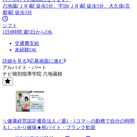
六地蔵(ＪＲ)駅 徒歩5分、宇治(ＪＲ)駅 徒歩5分、大久保(京
都)駅 徒歩5分
シフト
1日8時間 週5日からOK
交通費支給
未経験OK
詳細を見る
応募画面に進む
アルバイト・パート
ナビ個別指導学院 六地蔵校
＼健康経営認定優良法人／週1・1コマ～の勤務で自分の時間
もしっかり確保★初バイト・ブランク歓迎