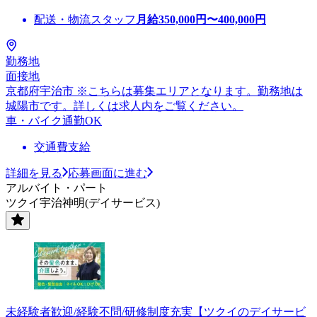
配送・物流スタッフ
月給
350,000
円〜
400,000
円
勤務地
面接地
京都府宇治市 ※こちらは募集エリアとなります。勤務地は
城陽市です。詳しくは求人内をご覧ください。
車・バイク通勤OK
交通費支給
詳細を見る
応募画面に進む
アルバイト・パート
ツクイ宇治神明(デイサービス)
未経験者歓迎/経験不問/研修制度充実【ツクイのデイサービ