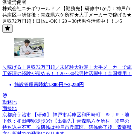
派遣労働者
株式会社ニチギワールド ／【勤務先】研修中1か月：神戸市
兵庫区⇒研修後：青森県六ケ所村★大手メーカーで稼げる★
月収72万円超！日払いOK！20～30代男性活躍中！！145
＼稼げる！月収72万円超／未経験大歓迎！大手メーカーで施
工管理の経験が積める！！20～30代男性活躍中！全国採用！
施設管理員
時給
1,800
円〜
2,250
円
勤務地
面接地
京都府宇治市 【研修】 神戸市兵庫区和田崎町 ※ＪＲ・地
下鉄：和田岬駅徒歩3分【出張先】青森県六ケ所村 ※車の
持ち込み不可 ※研修は神戸市兵庫区、研修終了後、青森県
六ケ所村での勤務になります。