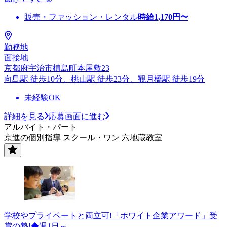
販売・ファッション・レンタル
時給
1,170
円〜
勤務地
面接地
京都府宇治市槙島町本屋敷23
向島駅 徒歩10分、桃山駅 徒歩23分、観月橋駅 徒歩19分
未経験OK
詳細を見る
応募画面に進む
アルバイト・パート
京進の個別指導 スクール・ワン 六地蔵教室
学校やプライベートと両立可!「ホワイト企業アワード」受
賞の塾!◆週1日～