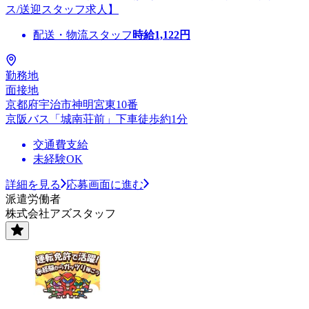
ス/送迎スタッフ求人】
配送・物流スタッフ
時給
1,122
円
勤務地
面接地
京都府宇治市神明宮東10番
京阪バス「城南荘前」下車徒歩約1分
交通費支給
未経験OK
詳細を見る
応募画面に進む
派遣労働者
株式会社アズスタッフ