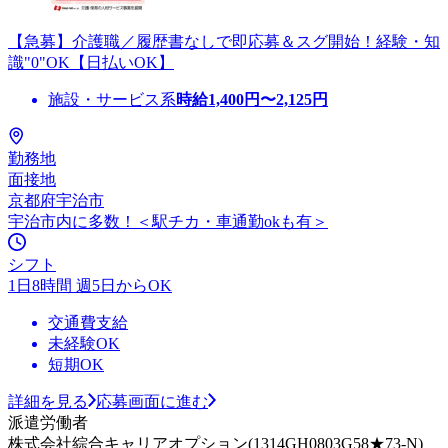
【急募】介護職／履歴書なしで即応募＆スグ開始！経験・知
識"0"OK【日払いOK】
施設・サービス系
時給
1,400
円〜
2,125
円
勤務地
面接地
京都府宇治市
宇治市内に多数！＜駅チカ・車通勤okも有＞
シフト
1日8時間 週5日からOK
交通費支給
未経験OK
短期OK
詳細を見る
応募画面に進む
派遣労働者
株式会社綜合キャリアオプション(1314GH0803G58★73-N)