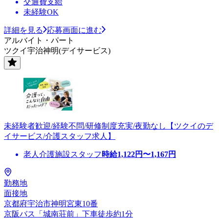
交通費支給
未経験OK
詳細を見る
応募画面に進む
アルバイト・パート
ツクイ宇治神明(デイサービス)
未経験者歓迎/経験不問/研修制度充実/夜勤なし【ツクイのデ
イサービス/介護スタッフ求人】
老人介護施設スタッフ
時給
1,122
円〜
1,167
円
勤務地
面接地
京都府宇治市神明宮東10番
京阪バス「城南荘前」下車徒歩約1分