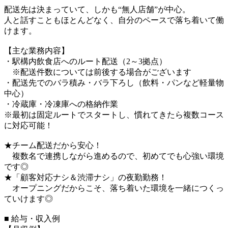
配送先は決まっていて、しかも“無人店舗”が中心。
人と話すこともほとんどなく、自分のペースで落ち着いて働
けます。
【主な業務内容】
・駅構内飲食店へのルート配送（2～3拠点）
※配送件数については前後する場合がございます
・配送先でのバラ積み・バラ下ろし（飲料・パンなど軽量物
中心）
・冷蔵庫・冷凍庫への格納作業
※最初は固定ルートでスタートし、慣れてきたら複数コース
に対応可能！
★チーム配送だから安心！
複数名で連携しながら進めるので、初めてでも心強い環境
です◎
★「顧客対応ナシ＆渋滞ナシ」の夜勤勤務！
オープニングだからこそ、落ち着いた環境を一緒につくっ
ていけます◎
■ 給与・収入例