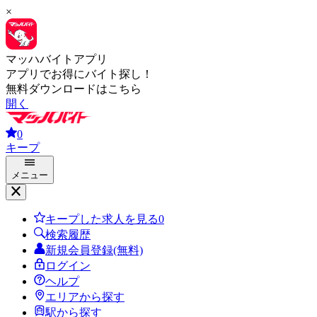
×
マッハバイトアプリ
アプリでお得にバイト探し！
無料ダウンロードはこちら
開く
0
キープ
メニュー
キープした求人を見る
0
検索履歴
新規会員登録(無料)
ログイン
ヘルプ
エリアから探す
駅から探す