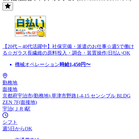
【20代～40代活躍中】社保完備・派遣のお仕事☆週5で働け
る☆ガラス長繊維の原料投入・調合・装置操作/日払いOK
機械オペレーション
時給
1,450
円〜
勤務地
面接地
京都府宇治市(勤務地) 草津市野路1-4-15 センシブル BLDG
ZEN 7F(面接地)
宇治(ＪＲ)駅
シフト
週5日からOK