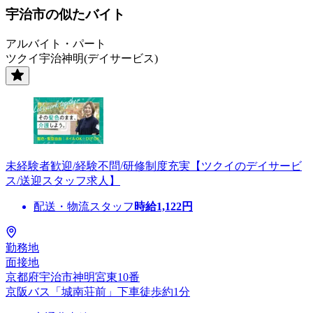
宇治市の似たバイト
アルバイト・パート
ツクイ宇治神明(デイサービス)
未経験者歓迎/経験不問/研修制度充実【ツクイのデイサービ
ス/送迎スタッフ求人】
配送・物流スタッフ
時給
1,122
円
勤務地
面接地
京都府宇治市神明宮東10番
京阪バス「城南荘前」下車徒歩約1分