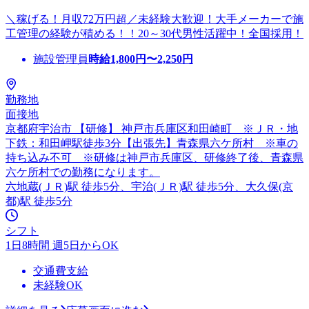
＼稼げる！月収72万円超／未経験大歓迎！大手メーカーで施
工管理の経験が積める！！20～30代男性活躍中！全国採用！
施設管理員
時給
1,800
円〜
2,250
円
勤務地
面接地
京都府宇治市 【研修】 神戸市兵庫区和田崎町 ※ＪＲ・地
下鉄：和田岬駅徒歩3分【出張先】青森県六ケ所村 ※車の
持ち込み不可 ※研修は神戸市兵庫区、研修終了後、青森県
六ケ所村での勤務になります。
六地蔵(ＪＲ)駅 徒歩5分、宇治(ＪＲ)駅 徒歩5分、大久保(京
都)駅 徒歩5分
シフト
1日8時間 週5日からOK
交通費支給
未経験OK