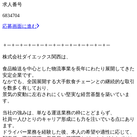
求人番号
6834704
応募画面に進む
＋─＋─＋─＋─＋─＋─＋─＋─＋─＋─＋─＋─＋─
株式会社ダイエックス関西は、
食品輸送を中心とした物流事業を長年にわたり展開してきた
安定企業です。
なかでも、全国展開する大手飲食チェーンとの継続的な取引
を数多く有しており、
景気の変動に左右されにくい堅実な経営基盤を築いていま
す。
当社の強みは、単なる運送業務の枠にとどまらず、
社員一人ひとりのキャリア形成にも力を注いでいる点にあり
ます。
ドライバー業務を経験した後、本人の希望や適性に応じて、