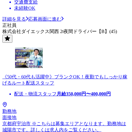
交通費支給
未経験OK
詳細を見る
応募画面に進む
正社員
株式会社ダイエックス関西 2t夜間ドライバー【B】(45)
《50代・60代も活躍中》ブランクOK！夜勤でもしっかり稼
げるルート配送スタッフ
配送・物流スタッフ
月給
350,000
円〜
400,000
円
勤務地
面接地
京都府宇治市 ※こちらは募集エリアとなります。勤務地は
城陽市です。詳しくは求人内をご覧ください。