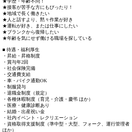
★学歴・年齢不問！
★接客が苦手な方にもぴったり！
★地域で長く働きたい
★人と話すより、黙々作業が好き
★運転が好き、または仕事にしたい
★ブランクから復帰したい
★年齢を気にせず働ける職場を探している
■ 待遇・福利厚生
・昇給・昇格制度
・賞与年2回
・社会保険完備
・交通費支給
・車・バイク通勤OK
・制服貸与
・退職金制度（規定）
・各種休暇制度（育児・介護・慶弔 ほか）
・医療・健康診断あり
・結婚・出産祝い金
・社内イベント・レクリエーション
・資格取得支援制度（準中型・大型、フォーク、運行管理者
ほか）