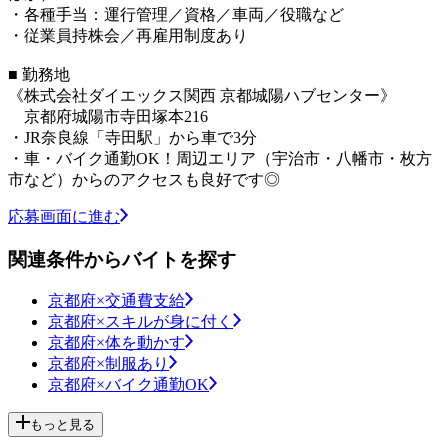
・各種手当：運行管理／資格／車両／役職など
・従業員持株会／再雇用制度あり
■ 勤務地
《株式会社ダイエックス関西 京都城陽ハブセンター》
京都府城陽市寺田塚本216
・JR奈良線「寺田駅」から車で3分
・車・バイク通勤OK！周辺エリア（宇治市・八幡市・枚方
市など）からのアクセスも良好です◎
応募画面に進む
関連条件からバイトを探す
京都府×交通費支給
京都府×スキルが身に付く
京都府×体を動かす
京都府×制服あり
京都府×バイク通勤OK
もっと見る