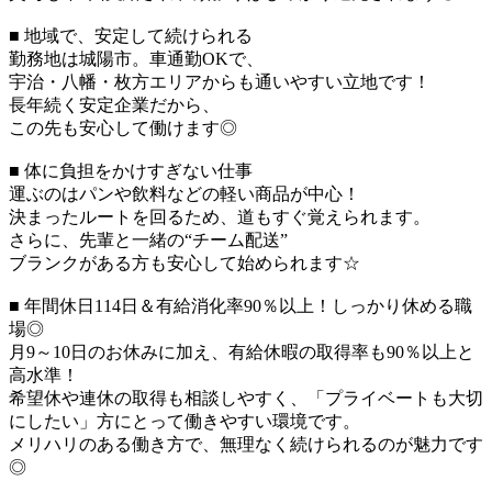
■ 地域で、安定して続けられる
勤務地は城陽市。車通勤OKで、
宇治・八幡・枚方エリアからも通いやすい立地です！
長年続く安定企業だから、
この先も安心して働けます◎
■ 体に負担をかけすぎない仕事
運ぶのはパンや飲料などの軽い商品が中心！
決まったルートを回るため、道もすぐ覚えられます。
さらに、先輩と一緒の“チーム配送”
ブランクがある方も安心して始められます☆
■ 年間休日114日＆有給消化率90％以上！しっかり休める職
場◎
月9～10日のお休みに加え、有給休暇の取得率も90％以上と
高水準！
希望休や連休の取得も相談しやすく、「プライベートも大切
にしたい」方にとって働きやすい環境です。
メリハリのある働き方で、無理なく続けられるのが魅力です
◎