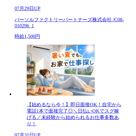
07月29日UP
パーソルファクトリーパートナーズ株式会社 /C08-
010296_1
時給1,500円
【始めるなら今！】即日面接OK！自宅から
電話1本で面接完了◎＼日払いOKでスグ稼
げる／未経験から始められるお仕事多数あ
り！
07月31日UP