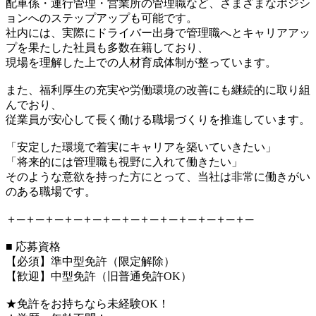
配車係・運行管理・営業所の管理職など、さまざまなポジシ
ョンへのステップアップも可能です。
社内には、実際にドライバー出身で管理職へとキャリアアッ
プを果たした社員も多数在籍しており、
現場を理解した上での人材育成体制が整っています。
また、福利厚生の充実や労働環境の改善にも継続的に取り組
んでおり、
従業員が安心して長く働ける職場づくりを推進しています。
「安定した環境で着実にキャリアを築いていきたい」
「将来的には管理職も視野に入れて働きたい」
そのような意欲を持った方にとって、当社は非常に働きがい
のある職場です。
＋─＋─＋─＋─＋─＋─＋─＋─＋─＋─＋─＋─＋─
■ 応募資格
【必須】準中型免許（限定解除）
【歓迎】中型免許（旧普通免許OK）
★免許をお持ちなら未経験OK！