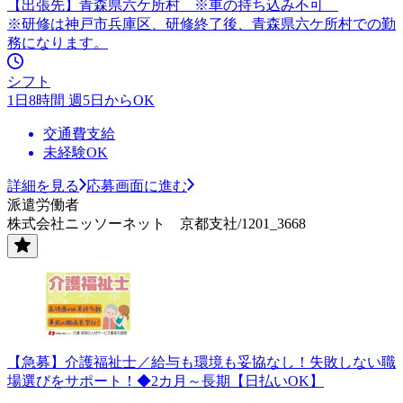
【出張先】青森県六ケ所村 ※車の持ち込み不可
※研修は神戸市兵庫区、研修終了後、青森県六ケ所村での勤
務になります。
シフト
1日8時間 週5日からOK
交通費支給
未経験OK
詳細を見る
応募画面に進む
派遣労働者
株式会社ニッソーネット 京都支社/1201_3668
【急募】介護福祉士／給与も環境も妥協なし！失敗しない職
場選びをサポート！◆2カ月～長期【日払いOK】