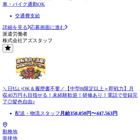
車・バイク通勤OK
交通費支給
詳細を見る
応募画面に進む
派遣労働者
株式会社アズスタッフ
＼日払いOK＆履歴書不要／【中型8t限定以上＝即戦力】月
収40万円も目指せる！未経験歓迎！研修あり！電話で登録完
了◎髪色自由♪
配送・物流スタッフ
月給
358,050
円〜
447,563
円
勤務地
面接地