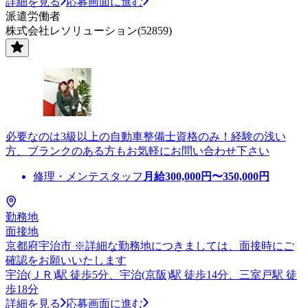
詳細を見る
応募画面に進む
派遣労働者
株式会社レソリューション(52859)
必要なのは3級以上の自動車整備士資格のみ！経験の浅い
方、ブランクのある方もお気軽にお問い合わせ下さい
修理・メンテスタッフ
月給
300,000
円〜
350,000
円
勤務地
面接地
京都府宇治市 ※詳細な勤務地につきましては、面接時にご
確認をお願いいたします
宇治(ＪＲ)駅 徒歩5分、宇治(京阪)駅 徒歩14分、三室戸駅 徒
歩18分
詳細を見る
応募画面に進む