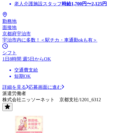
老人介護施設スタッフ
時給
1,700
円〜
2,125
円
勤務地
面接地
京都府宇治市
宇治市内に多数！＜駅チカ・車通勤okも有＞
シフト
1日8時間 週5日からOK
交通費支給
短期OK
詳細を見る
応募画面に進む
派遣労働者
株式会社ニッソーネット 京都支社/1201_6312