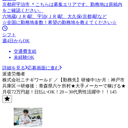
京都府宇治市 ＊こちらは募集エリアです。勤務地は原稿内
をご確認ください。
六地蔵(ＪＲ)駅、宇治(ＪＲ)駅、大久保(京都)駅など
☆全国に勤務地多数！希望の勤務地を教えてください☆
シフト
週4日からOK
交通費支給
未経験OK
詳細を見る
応募画面に進む
派遣労働者
株式会社ニチギワールド ／【勤務先】研修中1か月：神戸市
兵庫区⇒研修後：青森県六ケ所村★大手メーカーで稼げる★
月収72万円超！日払いOK！20～30代男性活躍中！！145