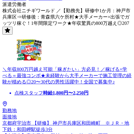
派遣労働者
株式会社ニチギワールド ／【勤務先】研修中1か月：神戸市
兵庫区⇒研修後：青森県六ケ所村★大手メーカー×出張でガ
ッツリ稼ぐ！1年間限定ワーク★年収驚異の800万越え◎207
＼年収800万円越え可能「稼ぎたい」方必見！／稼げる×学
べる＝最強コンボ★未経験から大手メーカーで施工管理の経
験が積める◎20〜30代の男性活躍中！全国で募集中♪
点検スタッフ
時給
1,800
円〜
2,250
円
勤務地
面接地
京都府宇治市 【研修】 神戸市兵庫区和田崎町 ※ＪＲ・地
下鉄：和田岬駅徒歩3分