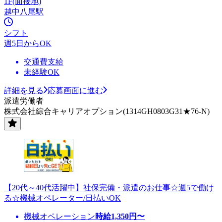
1F(面接地)
越中八尾駅
シフト
週5日からOK
交通費支給
未経験OK
詳細を見る
応募画面に進む
派遣労働者
株式会社綜合キャリアオプション(1314GH0803G31★76-N)
【20代～40代活躍中】社保完備・派遣のお仕事☆週5で働け
る☆機械オペレーター/日払いOK
機械オペレーション
時給
1,350
円〜