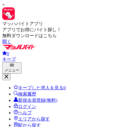
×
マッハバイトアプリ
アプリでお得にバイト探し！
無料ダウンロードはこちら
開く
0
キープ
メニュー
キープした求人を見る
0
検索履歴
新規会員登録(無料)
ログイン
ヘルプ
エリアから探す
駅から探す