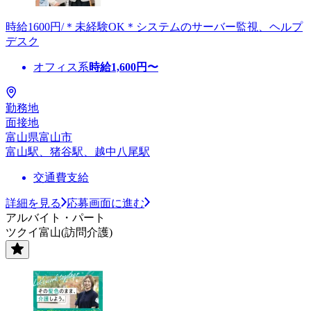
時給1600円/＊未経験OK＊システムのサーバー監視、ヘルプ
デスク
オフィス系
時給
1,600
円〜
勤務地
面接地
富山県富山市
富山駅、猪谷駅、越中八尾駅
交通費支給
詳細を見る
応募画面に進む
アルバイト・パート
ツクイ富山(訪問介護)