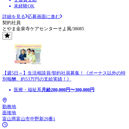
未経験OK
詳細を見る
応募画面に進む
契約社員
とやま金泉寺ケアセンターそよ風/38085
【週5日～】生活相談員/契約社員募集！《ボーナス以外の特
別報酬、約53万円の支給実績！》
医療・福祉系
月給
280,000
円〜
300,000
円
勤務地
面接地
富山県富山市中野新29番1