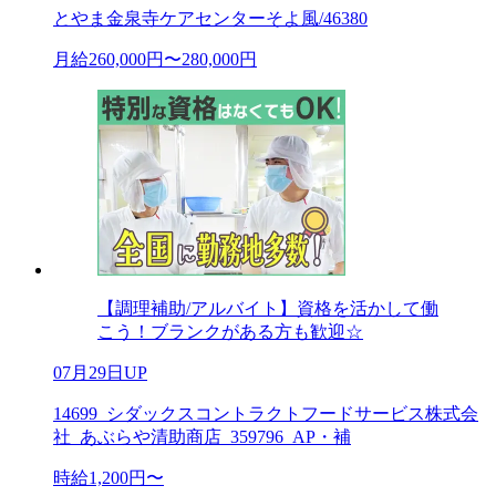
とやま金泉寺ケアセンターそよ風/46380
月給260,000円〜280,000円
【調理補助/アルバイト】資格を活かして働
こう！ブランクがある方も歓迎☆
07月29日UP
14699_シダックスコントラクトフードサービス株式会
社_あぶらや清助商店_359796_AP・補
時給1,200円〜