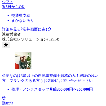
シフト
週5日からOK
交通費支給
まかないあり
詳細を見る
応募画面に進む
派遣労働者
株式会社レソリューション(52514)
必要なのは3級以上の自動車整備士資格のみ！経験の浅い
方、ブランクのある方もお気軽にお問い合わせ下さい
修理・メンテスタッフ
月給
300,000
円〜
350,000
円
勤務地