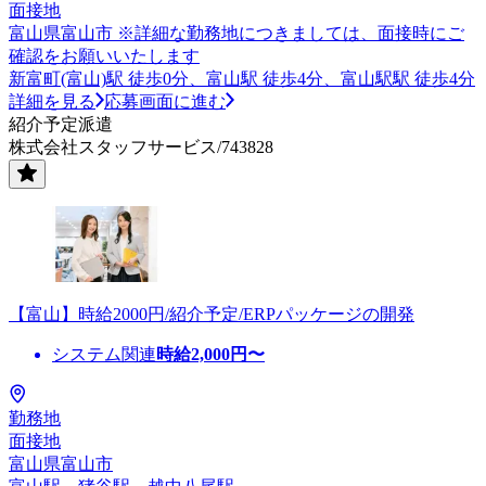
面接地
富山県富山市 ※詳細な勤務地につきましては、面接時にご
確認をお願いいたします
新富町(富山)駅 徒歩0分、富山駅 徒歩4分、富山駅駅 徒歩4分
詳細を見る
応募画面に進む
紹介予定派遣
株式会社スタッフサービス/743828
【富山】時給2000円/紹介予定/ERPパッケージの開発
システム関連
時給
2,000
円〜
勤務地
面接地
富山県富山市