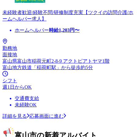
未経験者歓迎/経験不問/研修制度充実【ツクイの訪問介護/ホ
ームヘルパー求人】
ホームヘルパー
時給
1,203
円〜
勤務地
面接地
富山県富山市稲荷元町2-8-9 アクトピアトヤマ1階
富山地方鉄道「稲荷町駅」から徒歩約5分
シフト
週1日からOK
交通費支給
未経験OK
詳細を見る
応募画面に進む
富山市の新着アルバイト