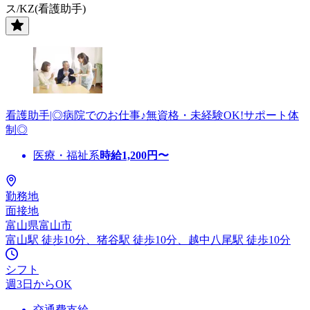
ス/KZ(看護助手)
看護助手|◎病院でのお仕事♪無資格・未経験OK!サポート体
制◎
医療・福祉系
時給
1,200
円〜
勤務地
面接地
富山県富山市
富山駅 徒歩10分、猪谷駅 徒歩10分、越中八尾駅 徒歩10分
シフト
週3日からOK
交通費支給