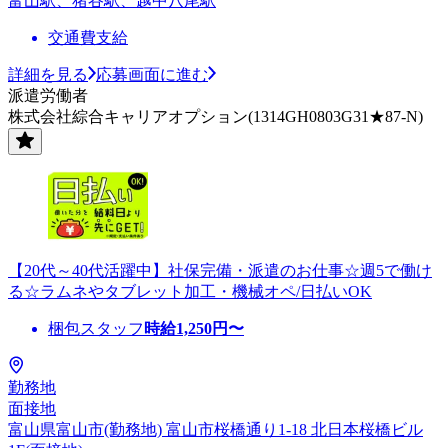
富山駅、猪谷駅、越中八尾駅
交通費支給
詳細を見る
応募画面に進む
派遣労働者
株式会社綜合キャリアオプション(1314GH0803G31★87-N)
【20代～40代活躍中】社保完備・派遣のお仕事☆週5で働け
る☆ラムネやタブレット加工・機械オペ/日払いOK
梱包スタッフ
時給
1,250
円〜
勤務地
面接地
富山県富山市(勤務地) 富山市桜橋通り1-18 北日本桜橋ビル