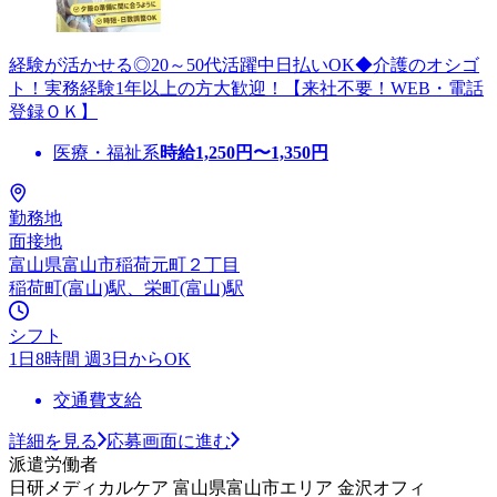
経験が活かせる◎20～50代活躍中日払いOK◆介護のオシゴ
ト！実務経験1年以上の方大歓迎！【来社不要！WEB・電話
登録ＯＫ】
医療・福祉系
時給
1,250
円〜
1,350
円
勤務地
面接地
富山県富山市稲荷元町２丁目
稲荷町(富山)駅、栄町(富山)駅
シフト
1日8時間 週3日からOK
交通費支給
詳細を見る
応募画面に進む
派遣労働者
日研メディカルケア 富山県富山市エリア 金沢オフィ