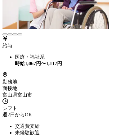
給与
医療・福祉系
時給
1,067
円〜
1,117
円
勤務地
面接地
富山県富山市
シフト
週2日からOK
交通費支給
未経験歓迎