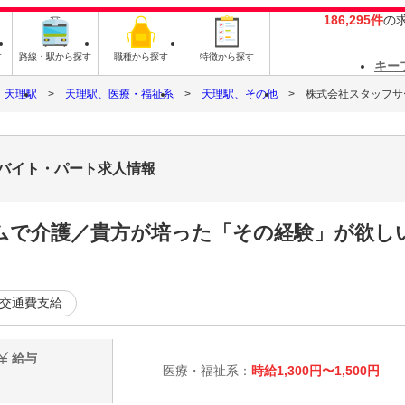
186,295件
の
す
路線・駅から探す
職種から探す
特徴から探す
キー
天理駅
天理駅、医療・福祉系
天理駅、その他
株式会社スタッフサービ
1のバイト・パート求人情報
ムで介護／貴方が培った「その経験」が欲し
交通費支給
給与
医療・福祉系：
時給1,300円〜1,500円