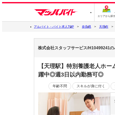
エリアから探
アルバイト・バイト求人TOP
奈良県
天理市
株式会社スタッフサービス/H1049924
【天理駅】特別養護老人ホー
躍中◎週3日以内勤務可◎
年齢不問
スキルが身に付く