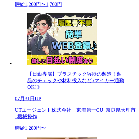
時給1,200円〜1,700円
【日勤専属】プラスチック容器の製造！製
品のチェックや材料投入など♪マイカー通勤
OK◎
07月31日UP
UTエージェント株式会社 東海第一CU_奈良県天理市
_機械操作
時給1,280円〜