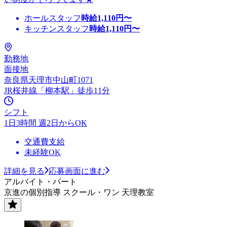
ホールスタッフ
時給
1,110
円〜
キッチンスタッフ
時給
1,110
円〜
勤務地
面接地
奈良県天理市中山町1071
JR桜井線「柳本駅」徒歩11分
シフト
1日3時間 週2日からOK
交通費支給
未経験OK
詳細を見る
応募画面に進む
アルバイト・パート
京進の個別指導 スクール・ワン 天理教室