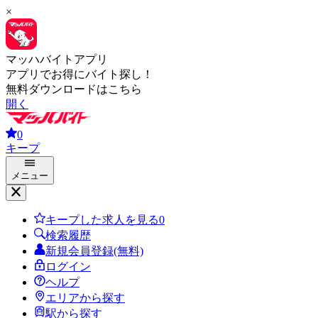
×
マッハバイトアプリ
アプリでお得にバイト探し！
無料ダウンロードはこちら
開く
0
キープ
メニュー
キープした求人を見る
0
検索履歴
新規会員登録(無料)
ログイン
ヘルプ
エリアから探す
駅から探す