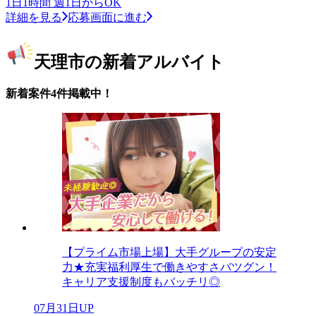
1日1時間 週1日からOK
詳細を見る
応募画面に進む
天理市の新着アルバイト
新着案件4件掲載中！
【プライム市場上場】大手グループの安定
力★充実福利厚生で働きやすさバツグン！
キャリア支援制度もバッチリ◎
07月31日UP