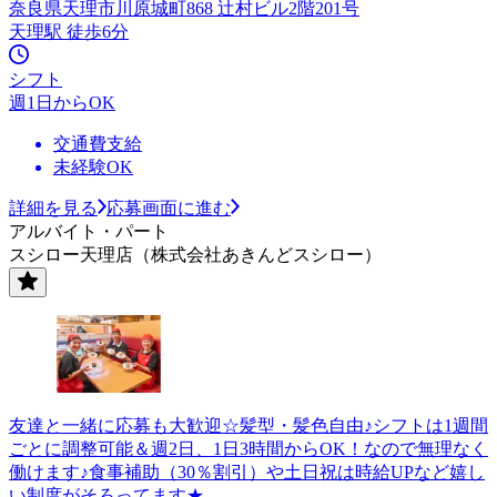
奈良県天理市川原城町868 辻村ビル2階201号
天理駅 徒歩6分
シフト
週1日からOK
交通費支給
未経験OK
詳細を見る
応募画面に進む
アルバイト・パート
スシロー天理店（株式会社あきんどスシロー）
友達と一緒に応募も大歓迎☆髪型・髪色自由♪シフトは1週間
ごとに調整可能＆週2日、1日3時間からOK！なので無理なく
働けます♪食事補助（30％割引）や土日祝は時給UPなど嬉し
い制度がそろってます★