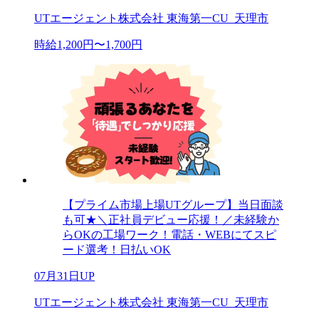
UTエージェント株式会社 東海第一CU_天理市
時給1,200円〜1,700円
【プライム市場上場UTグループ】当日面談
も可★＼正社員デビュー応援！／未経験か
らOKの工場ワーク！電話・WEBにてスピ
ード選考！日払いOK
07月31日UP
UTエージェント株式会社 東海第一CU_天理市