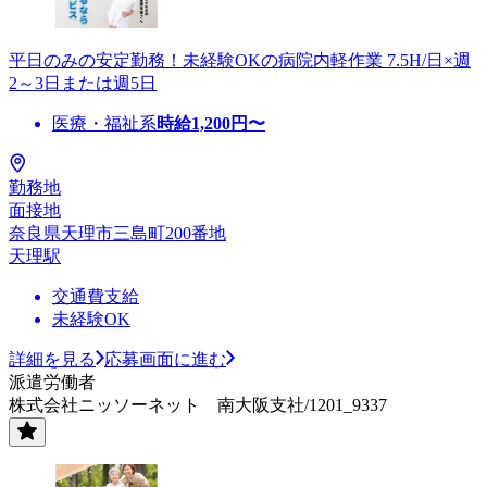
平日のみの安定勤務！未経験OKの病院内軽作業 7.5H/日×週
2～3日または週5日
医療・福祉系
時給
1,200
円〜
勤務地
面接地
奈良県天理市三島町200番地
天理駅
交通費支給
未経験OK
詳細を見る
応募画面に進む
派遣労働者
株式会社ニッソーネット 南大阪支社/1201_9337