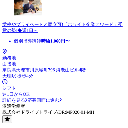
学校やプライベートと両立可!「ホワイト企業アワード」受
賞の塾!◆週1日～
個別指導講師
時給
1,060
円〜
勤務地
面接地
奈良県天理市川原城町796 海老山ビル4階
天理駅 徒歩4分
シフト
週1日からOK
詳細を見る
応募画面に進む
派遣労働者
株式会社ドライブトライブ/DR:MP020-01-MH