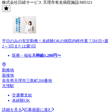
株式会社日経サービス 天理市有名病院施設/MD321
平日のみの安定勤務！未経験OKの病院内軽作業 7.5H/日×週
2～3日または週5日
医療・福祉系
時給
1,200
円〜
勤務地
面接地
奈良県天理市三島町200番地
天理駅
交通費支給
未経験OK
詳細を見る
応募画面に進む