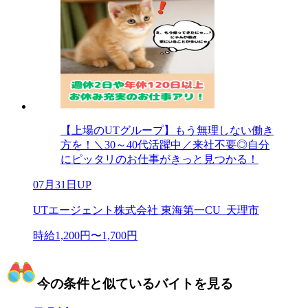
【上場のUTグループ】もう無理しない働き
方を！＼30～40代活躍中／来社不要◎自分
にピッタリのお仕事がきっと見つかる！
07月31日UP
UTエージェント株式会社 東海第一CU_天理市
時給1,200円〜1,700円
今の条件と似ているバイトを見る