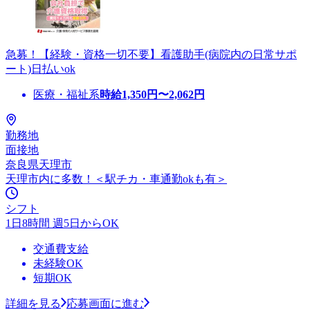
急募！【経験・資格一切不要】看護助手(病院内の日常サポ
ート)日払いok
医療・福祉系
時給
1,350
円〜
2,062
円
勤務地
面接地
奈良県天理市
天理市内に多数！＜駅チカ・車通勤okも有＞
シフト
1日8時間 週5日からOK
交通費支給
未経験OK
短期OK
詳細を見る
応募画面に進む