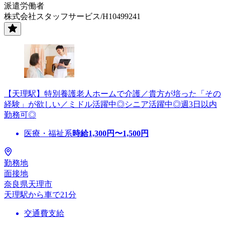
派遣労働者
株式会社スタッフサービス/H10499241
【天理駅】特別養護老人ホームで介護／貴方が培った「その
経験」が欲しい／ミドル活躍中◎シニア活躍中◎週3日以内
勤務可◎
医療・福祉系
時給
1,300
円〜
1,500
円
勤務地
面接地
奈良県天理市
天理駅から車で21分
交通費支給