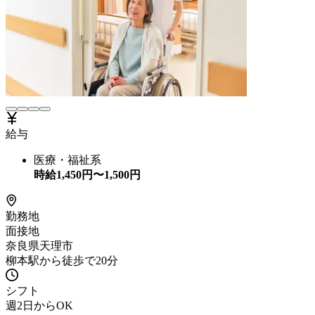
給与
医療・福祉系
時給
1,450
円〜
1,500
円
勤務地
面接地
奈良県天理市
柳本駅から徒歩で20分
シフト
週2日からOK