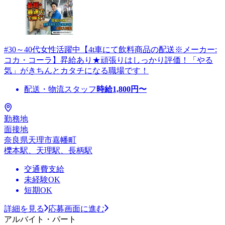
#30～40代女性活躍中【4t車にて飲料商品の配送※メーカー:
コカ・コーラ】昇給あり★頑張りはしっかり評価！「やる
気」がきちんとカタチになる職場です！
配送・物流スタッフ
時給
1,800
円〜
勤務地
面接地
奈良県天理市嘉幡町
櫟本駅、天理駅、長柄駅
交通費支給
未経験OK
短期OK
詳細を見る
応募画面に進む
アルバイト・パート