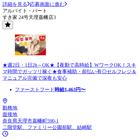
詳細を見る
応募画面に進む
アルバイト・パート
すき家 24号天理嘉幡店3
★週2日・1日2h～OK★【夜勤で高時給】WワークOK！スキ
マ時間でガッツリ稼ぐ★食事補助・前払い有◎セルフレジ＆
マニュアル完備で深夜も安心
ファーストフード
時給
1,463
円〜
勤務地
面接地
奈良県天理市嘉幡町590-1
二階堂駅、ファミリー公園前駅、結崎駅