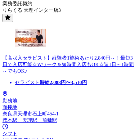
業務委託契約
りらくる 天理インター店3
【高収入セラピスト】経験者1施術あたり2,840円～！最短3
日で入店可能☆Wワーク＆短時間入店もOK☆週1日～1時間
～でもOK♪
セラピスト
時給
2,088
円〜
3,510
円
勤務地
面接地
奈良県天理市石上町454-1
櫟本駅、天理駅、前栽駅
シフト