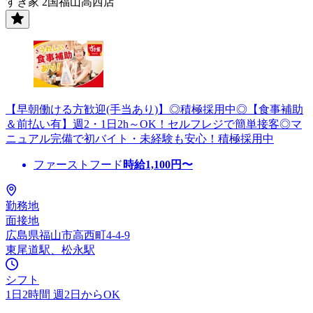
すき家 2国福山高西店
【早朝働ける方歓迎(手当あり)】◎積極採用中◎【食事補助
＆前払い有】週2・1日2h～OK！セルフレジで簡単接客◎マ
ニュアル完備で初バイト・未経験も安心！積極採用中
ファーストフード
時給
1,100
円〜
勤務地
面接地
広島県福山市高西町4-4-9
東尾道駅、松永駅
シフト
1日2時間 週2日からOK