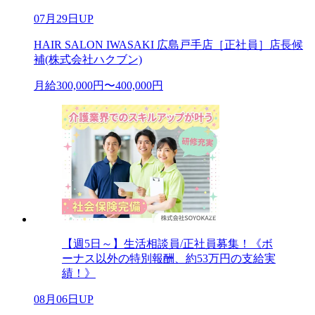
07月29日UP
HAIR SALON IWASAKI 広島戸手店［正社員］店長候
補(株式会社ハクブン)
月給300,000円〜400,000円
【週5日～】生活相談員/正社員募集！《ボ
ーナス以外の特別報酬、約53万円の支給実
績！》
08月06日UP