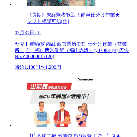
《長期》未経験者歓迎！簡単仕分け作業★
シフト相談可◎[仕]
07月31日UP
ヤマト運輸(株)福山西営業所(PT)_仕分け作業（営業
所）[仕]_福山西営業所（福山赤坂）(y070831pt)(広告
No.Y00000615120)
時給1,100円〜1,200円
【応募終了後 出前館での登録まで！】スキ