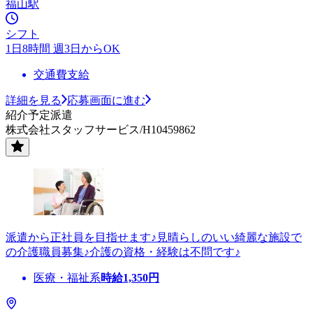
福山駅
シフト
1日8時間 週3日からOK
交通費支給
詳細を見る
応募画面に進む
紹介予定派遣
株式会社スタッフサービス/H10459862
派遣から正社員を目指せます♪見晴らしのいい綺麗な施設で
の介護職員募集♪介護の資格・経験は不問です♪
医療・福祉系
時給
1,350
円