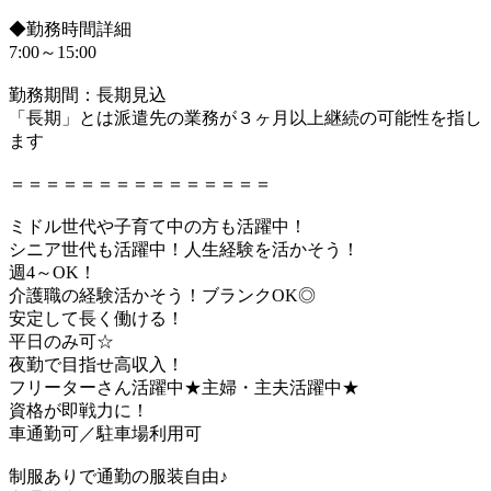
◆勤務時間詳細
7:00～15:00
勤務期間：長期見込
「長期」とは派遣先の業務が３ヶ月以上継続の可能性を指し
ます
＝＝＝＝＝＝＝＝＝＝＝＝＝＝＝
ミドル世代や子育て中の方も活躍中！
シニア世代も活躍中！人生経験を活かそう！
週4～OK！
介護職の経験活かそう！ブランクOK◎
安定して長く働ける！
平日のみ可☆
夜勤で目指せ高収入！
フリーターさん活躍中★主婦・主夫活躍中★
資格が即戦力に！
車通勤可／駐車場利用可
制服ありで通勤の服装自由♪