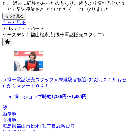
た。 過去に経験があったのもあり、習うより慣れろという
ことで早速授業もさせていただくことになりました。
もっと見る
もっと見る
アルバイト・パート
ケーズデンキ福山松永店(携帯電話販売スタッフ)
≪携帯電話販売スタッフ≫未経験者歓迎♪知識もスキルもゼ
ロからスタートＯＫ！
携帯ショップ
時給
1,380
円〜
1,480
円
勤務地
面接地
広島県福山市松永町3丁目21番17号