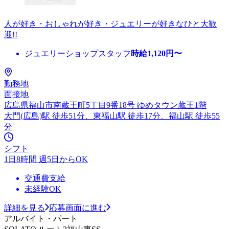
人が好き・おしゃれが好き・ジュエリーが好きなひと大歓
迎!!
ジュエリーショップスタッフ
時給
1,120
円〜
勤務地
面接地
広島県福山市南蔵王町5丁目9番18号 ゆめタウン蔵王1階
大門(広島)駅 徒歩51分、東福山駅 徒歩17分、福山駅 徒歩55
分
シフト
1日8時間 週5日からOK
交通費支給
未経験OK
詳細を見る
応募画面に進む
アルバイト・パート