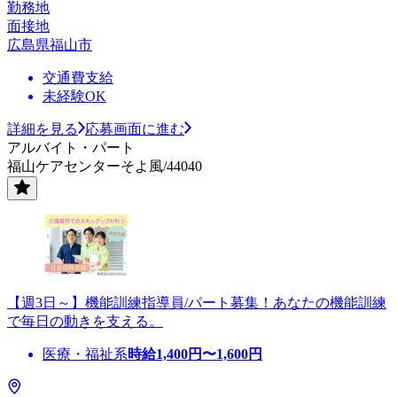
勤務地
面接地
広島県福山市
交通費支給
未経験OK
詳細を見る
応募画面に進む
アルバイト・パート
福山ケアセンターそよ風/44040
【週3日～】機能訓練指導員/パート募集！あなたの機能訓練
で毎日の動きを支える。
医療・福祉系
時給
1,400
円〜
1,600
円