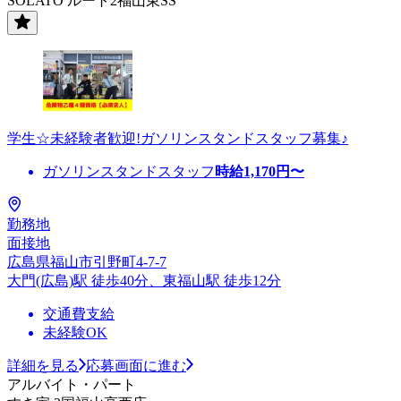
SOLATO ルート2福山東SS
学生☆未経験者歓迎!ガソリンスタンドスタッフ募集♪
ガソリンスタンドスタッフ
時給
1,170
円〜
勤務地
面接地
広島県福山市引野町4-7-7
大門(広島)駅 徒歩40分、東福山駅 徒歩12分
交通費支給
未経験OK
詳細を見る
応募画面に進む
アルバイト・パート