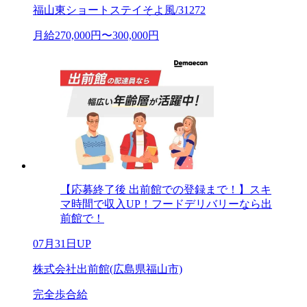
福山東ショートステイそよ風/31272
月給270,000円〜300,000円
【応募終了後 出前館での登録まで！】スキ
マ時間で収入UP！フードデリバリーなら出
前館で！
07月31日UP
株式会社出前館(広島県福山市)
完全歩合給