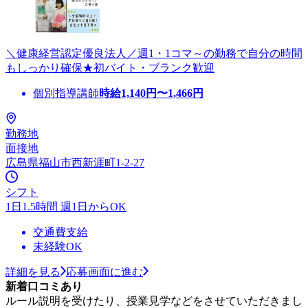
＼健康経営認定優良法人／週1・1コマ～の勤務で自分の時間
もしっかり確保★初バイト・ブランク歓迎
個別指導講師
時給
1,140
円〜
1,466
円
勤務地
面接地
広島県福山市西新涯町1-2-27
シフト
1日1.5時間 週1日からOK
交通費支給
未経験OK
詳細を見る
応募画面に進む
新着口コミあり
ルール説明を受けたり、授業見学などをさせていただきまし