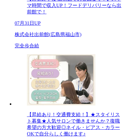
マ時間で収入UP！フードデリバリーなら出
前館で！
07月31日UP
株式会社出前館(広島県福山市)
完全歩合給
【昇給あり！交通費支給！】★スタイリス
ト募集★人気サロンで働きませんか？復職
希望の方大歓迎◎ネイル・ピアス・カラー
OKで自分らしく働けます♪