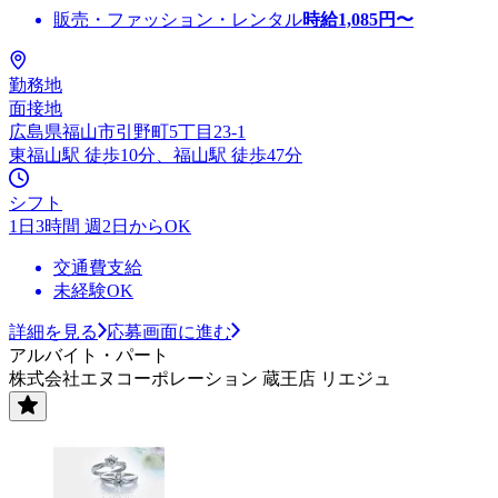
販売・ファッション・レンタル
時給
1,085
円〜
勤務地
面接地
広島県福山市引野町5丁目23-1
東福山駅 徒歩10分、福山駅 徒歩47分
シフト
1日3時間 週2日からOK
交通費支給
未経験OK
詳細を見る
応募画面に進む
アルバイト・パート
株式会社エヌコーポレーション 蔵王店 リエジュ