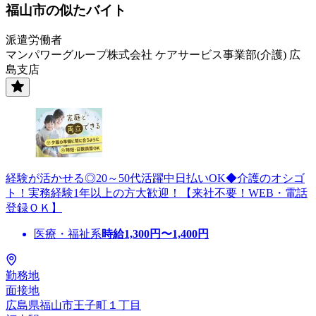
福山市の似たバイト
派遣労働者
マンパワーグループ株式会社 ケアサービス事業部(介護) 広
島支店
経験が活かせる◎20～50代活躍中日払いOK◆介護のオシゴ
ト！実務経験1年以上の方大歓迎！【来社不要！WEB・電話
登録ＯＫ】
医療・福祉系
時給
1,300
円〜
1,400
円
勤務地
面接地
広島県福山市王子町１丁目