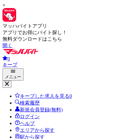
×
マッハバイトアプリ
アプリでお得にバイト探し！
無料ダウンロードはこちら
開く
0
キープ
メニュー
キープした求人を見る
0
検索履歴
新規会員登録(無料)
ログイン
ヘルプ
エリアから探す
駅から探す