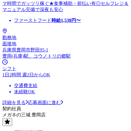
マ時間でガッツリ稼ぐ★食事補助・前払い有◎セルフレジ＆
マニュアル完備で深夜も安心
ファーストフード
時給
1,538
円〜
勤務地
面接地
兵庫県豊岡市野田95-1
豊岡(兵庫)駅、コウノトリの郷駅
シフト
1日2時間 週2日からOK
交通費支給
未経験OK
詳細を見る
応募画面に進む
契約社員
メガネの三城 豊岡店