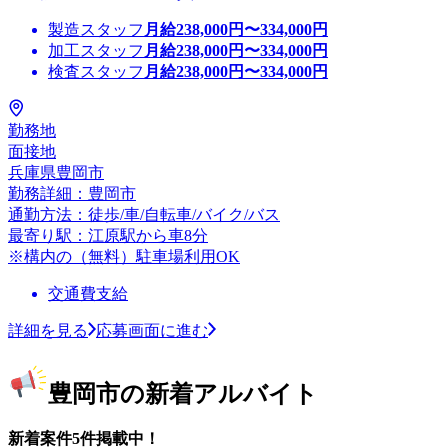
製造スタッフ
月給
238,000
円〜
334,000
円
加工スタッフ
月給
238,000
円〜
334,000
円
検査スタッフ
月給
238,000
円〜
334,000
円
勤務地
面接地
兵庫県豊岡市
勤務詳細：豊岡市
通勤方法：徒歩/車/自転車/バイク/バス
最寄り駅：江原駅から車8分
※構内の（無料）駐車場利用OK
交通費支給
詳細を見る
応募画面に進む
豊岡市の新着アルバイト
新着案件5件掲載中！