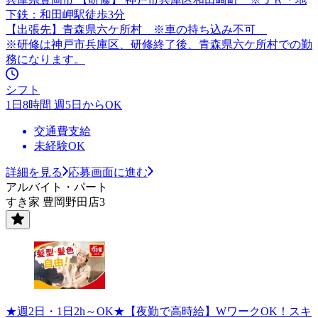
下鉄：和田岬駅徒歩3分
【出張先】青森県六ケ所村 ※車の持ち込み不可
※研修は神戸市兵庫区、研修終了後、青森県六ケ所村での勤
務になります。
シフト
1日8時間 週5日からOK
交通費支給
未経験OK
詳細を見る
応募画面に進む
アルバイト・パート
すき家 豊岡野田店3
★週2日・1日2h～OK★【夜勤で高時給】WワークOK！スキ