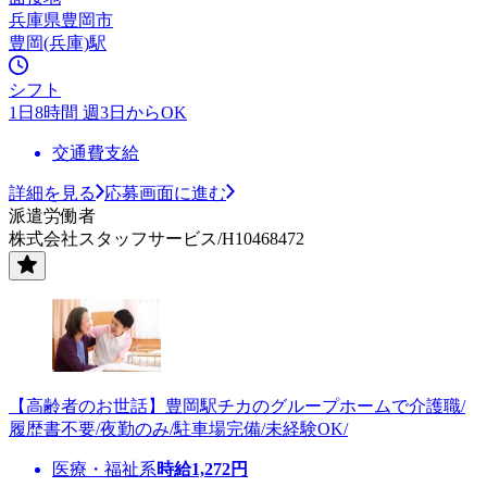
兵庫県豊岡市
豊岡(兵庫)駅
シフト
1日8時間 週3日からOK
交通費支給
詳細を見る
応募画面に進む
派遣労働者
株式会社スタッフサービス/H10468472
【高齢者のお世話】豊岡駅チカのグループホームで介護職/
履歴書不要/夜勤のみ/駐車場完備/未経験OK/
医療・福祉系
時給
1,272
円