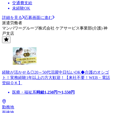
交通費支給
未経験OK
詳細を見る
応募画面に進む
派遣労働者
マンパワーグループ株式会社 ケアサービス事業部(介護) 神
戸支店
経験が活かせる◎20～50代活躍中日払いOK◆介護のオシゴ
ト！実務経験1年以上の方大歓迎！【来社不要！WEB・電話
登録ＯＫ】
医療・福祉系
時給
1,250
円〜
1,550
円
勤務地
面接地