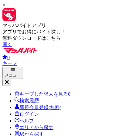
×
マッハバイトアプリ
アプリでお得にバイト探し！
無料ダウンロードはこちら
開く
0
キープ
メニュー
キープした求人を見る
0
検索履歴
新規会員登録(無料)
ログイン
ヘルプ
エリアから探す
駅から探す