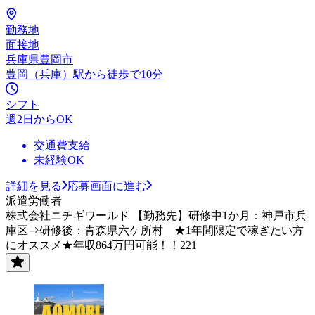
勤務地
面接地
兵庫県豊岡市
豊岡（兵庫）駅から徒歩で10分
シフト
週2日からOK
交通費支給
未経験OK
詳細を見る
応募画面に進む
派遣労働者
株式会社ニチギワールド 【勤務先】研修中1か月：神戸市兵
庫区⇒研修後：青森県六ケ所村 ★1年間限定で稼ぎたい方
にオススメ★年収864万円可能！！221