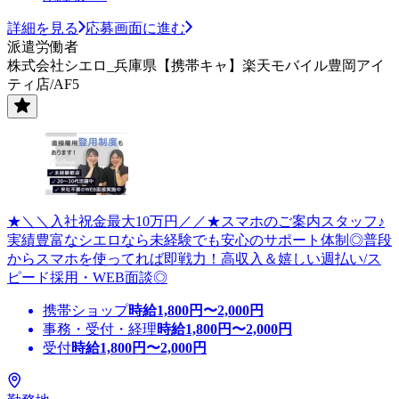
詳細を見る
応募画面に進む
派遣労働者
株式会社シエロ_兵庫県【携帯キャ】楽天モバイル豊岡アイ
ティ店/AF5
★＼＼入社祝金最大10万円／／★スマホのご案内スタッフ♪
実績豊富なシエロなら未経験でも安心のサポート体制◎普段
からスマホを使ってれば即戦力！高収入＆嬉しい週払い/ス
ピード採用・WEB面談◎
携帯ショップ
時給
1,800
円〜
2,000
円
事務・受付・経理
時給
1,800
円〜
2,000
円
受付
時給
1,800
円〜
2,000
円