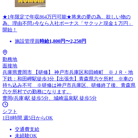
★1年限定で年収864万円可能★将来の夢の為、欲しい物の
為、理由不問♪今なら入社ボーナス「サクッと現金１万円」
開始！
施設管理員
時給
1,800
円〜
2,250
円
勤務地
面接地
兵庫県豊岡市 【研修】 神戸市兵庫区和田崎町 ※ＪＲ・地
下鉄：和田岬駅徒歩3分【出張先】青森県六ケ所村 ※車の
持ち込み不可 ※研修は神戸市兵庫区、研修終了後、青森県
六ケ所村での勤務になります。
豊岡(兵庫)駅 徒歩5分、城崎温泉駅 徒歩5分
シフト
1日8時間 週5日からOK
交通費支給
未経験OK