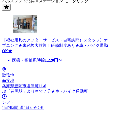
ヘルスレント北兵庫ステーション モニタリング
【福祉用具のアフターサービス（自宅訪問）スタッフ】オー
プニング★未経験大歓迎！研修制度あり★車・バイク通勤
OK★
医療・福祉系
時給
1,220
円〜
勤務地
面接地
兵庫県豊岡市塩津町11-6
JR「豊岡駅」より車で７分★車・バイク通勤可
シフト
1日7時間 週5日からOK