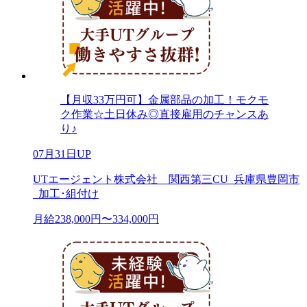
【月収33万円可】金属部品の加工！モクモ
ク作業☆土日休み◎直接雇用のチャンスあ
り♪
07月31日UP
UTエージェント株式会社 関西第三CU_兵庫県豊岡市
_加工･組付け
月給238,000円〜334,000円