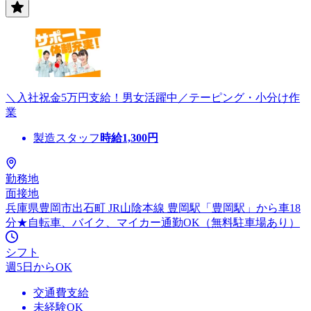
＼入社祝金5万円支給！男女活躍中／テーピング・小分け作
業
製造スタッフ
時給
1,300
円
勤務地
面接地
兵庫県豊岡市出石町 JR山陰本線 豊岡駅「豊岡駅」から車18
分★自転車、バイク、マイカー通勤OK（無料駐車場あり）
シフト
週5日からOK
交通費支給
未経験OK