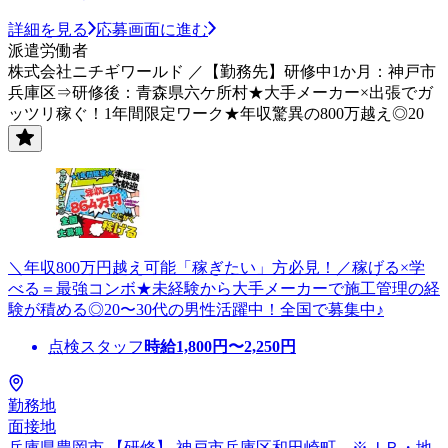
詳細を見る
応募画面に進む
派遣労働者
株式会社ニチギワールド ／【勤務先】研修中1か月：神戸市
兵庫区⇒研修後：青森県六ケ所村★大手メーカー×出張でガ
ッツリ稼ぐ！1年間限定ワーク★年収驚異の800万越え◎20
＼年収800万円越え可能「稼ぎたい」方必見！／稼げる×学
べる＝最強コンボ★未経験から大手メーカーで施工管理の経
験が積める◎20〜30代の男性活躍中！全国で募集中♪
点検スタッフ
時給
1,800
円〜
2,250
円
勤務地
面接地
兵庫県豊岡市 【研修】 神戸市兵庫区和田崎町 ※ＪＲ・地