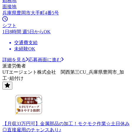
勤務地
面接地
兵庫県豊岡市大手町4番5号
シフト
1日8時間 週5日からOK
交通費支給
未経験OK
詳細を見る
応募画面に進む
派遣労働者
UTエージェント株式会社 関西第三CU_兵庫県豊岡市_加
工･組付け
【月収33万円可】金属部品の加工！モクモク作業☆土日休み
◎直接雇用のチャンスあり♪