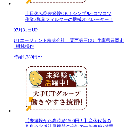
土日休み◎未経験OK！シンプル×コツコツ
作業♪脱臭フィルターの機械オペレーター！
07月31日UP
UTエージェント株式会社 関西第三CU_兵庫県豊岡市
_機械操作
時給1,280円〜
【未経験から高時給1500円！】産休代替の
募集☆水道計量機器の会社で一般事務♪残業