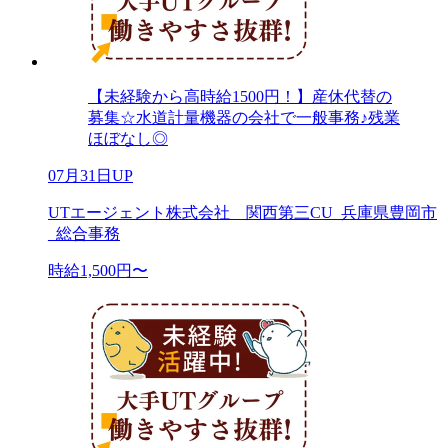
【未経験から高時給1500円！】産休代替の
募集☆水道計量機器の会社で一般事務♪残業
ほぼなし◎
07月31日UP
UTエージェント株式会社 関西第三CU_兵庫県豊岡市
_総合事務
時給1,500円〜