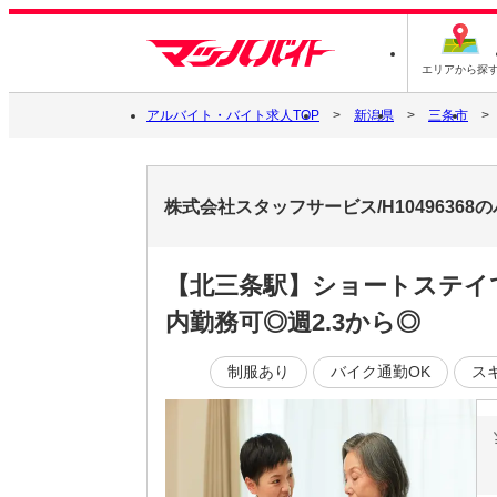
エリアから探
アルバイト・バイト求人TOP
新潟県
三条市
株式会社スタッフサービス/H1049636
【北三条駅】ショートステイ
内勤務可◎週2.3から◎
制服あり
バイク通勤OK
ス