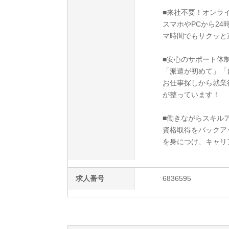
■来社不要！オンラ
スマホやPCから2
マ時間でもサクッと
■安心のサポート体
「派遣が初めて」「
お仕事探しから就業
が整っています！
■働きながらスキルア
資格取得をバックア
を身につけ、キャリ
求人番号
6836595