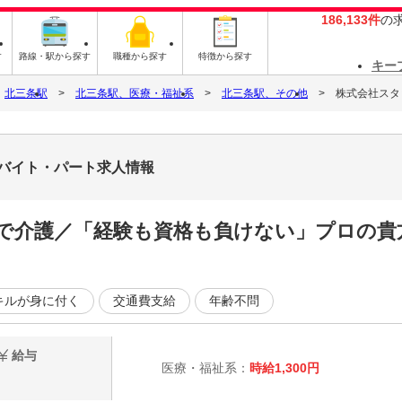
186,133件
の
す
路線・駅から探す
職種から探す
特徴から探す
キー
北三条駅
北三条駅、医療・福祉系
北三条駅、その他
株式会社スタッ
8のバイト・パート求人情報
で介護／「経験も資格も負けない」プロの貴
キルが身に付く
交通費支給
年齢不問
給与
医療・福祉系：
時給1,300円