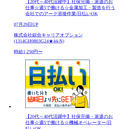
【20代～40代活躍中】社保完備・派遣のお
仕事☆週5で働ける☆金属加工・製造を行う
会社でのアーク溶接作業/日払いOK
07月29日UP
株式会社綜合キャリアオプション
(1314GH0803G24★44-N)
時給1,250円〜
【20代～40代活躍中】社保完備・派遣のお
仕事☆週5で働ける☆機械オペレーター/日
払いOK