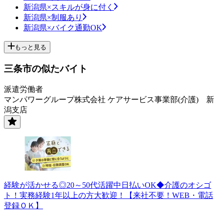
新潟県×スキルが身に付く
新潟県×制服あり
新潟県×バイク通勤OK
もっと見る
三条市の似たバイト
派遣労働者
マンパワーグループ株式会社 ケアサービス事業部(介護) 新
潟支店
経験が活かせる◎20～50代活躍中日払いOK◆介護のオシゴ
ト！実務経験1年以上の方大歓迎！【来社不要！WEB・電話
登録ＯＫ】