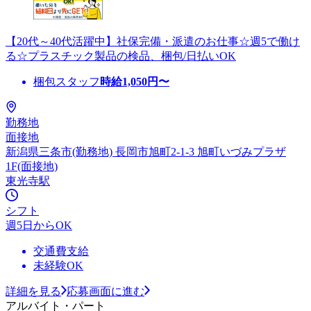
【20代～40代活躍中】社保完備・派遣のお仕事☆週5で働け
る☆プラスチック製品の検品、梱包/日払いOK
梱包スタッフ
時給
1,050
円〜
勤務地
面接地
新潟県三条市(勤務地) 長岡市旭町2-1-3 旭町いづみプラザ
1F(面接地)
東光寺駅
シフト
週5日からOK
交通費支給
未経験OK
詳細を見る
応募画面に進む
アルバイト・パート