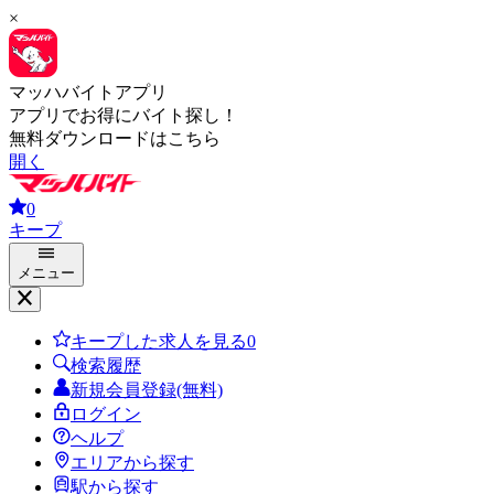
×
マッハバイトアプリ
アプリでお得にバイト探し！
無料ダウンロードはこちら
開く
0
キープ
メニュー
キープした求人を見る
0
検索履歴
新規会員登録(無料)
ログイン
ヘルプ
エリアから探す
駅から探す