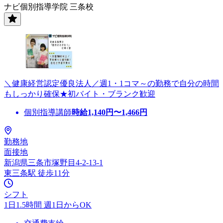
ナビ個別指導学院 三条校
＼健康経営認定優良法人／週1・1コマ～の勤務で自分の時間
もしっかり確保★初バイト・ブランク歓迎
個別指導講師
時給
1,140
円〜
1,466
円
勤務地
面接地
新潟県三条市塚野目4-2-13-1
東三条駅 徒歩11分
シフト
1日1.5時間 週1日からOK