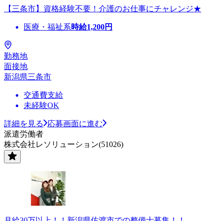
【三条市】資格経験不要！介護のお仕事にチャレンジ★
医療・福祉系
時給
1,200
円
勤務地
面接地
新潟県三条市
交通費支給
未経験OK
詳細を見る
応募画面に進む
派遣労働者
株式会社レソリューション(51026)
月給30万以上！！新潟県佐渡市での整備士募集！！