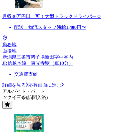
月収30万円以上可！大型トラックドライバー☆
配送・物流スタッフ
時給
1,400
円〜
勤務地
面接地
新潟県三条市猪子場新田字中谷内
JR信越本線 東光寺駅（車10分）
交通費支給
詳細を見る
応募画面に進む
アルバイト・パート
ツクイ三条(訪問入浴)