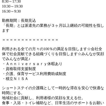
8:30～17:30
10:30～19:30
16:30～9:30
勤務期間：長期見込
「長期」とは派遣先の業務が３ヶ月以上継続の可能性を指し
ます
＝＝＝＝＝＝＝＝＝＝＝＝＝＝＝
利用される全ての方々の100％の満足を目指します☆会社全
体で社会貢献できる組織づくりを目指します☆みんなが笑顔
でみんなが満足♪
・Ａｎｎｉｖｅｒｓａｒｙ休暇あり
・資格取得支援制度
・介護、保育サービス利用費助成制度
・積立ＮＩＳＡ
ショートステイの介護職として一時的な滞在を安心で快適な
時間にする。
地域社会に貢献し、利用者様の笑顔を支える仕。
食事・入浴・トイレ補助など、日常生活のサポートをお願い