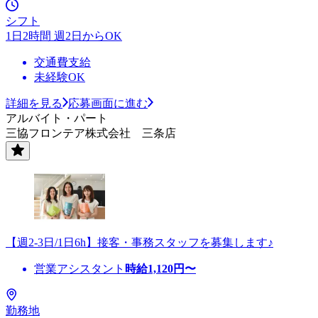
シフト
1日2時間 週2日からOK
交通費支給
未経験OK
詳細を見る
応募画面に進む
アルバイト・パート
三協フロンテア株式会社 三条店
【週2-3日/1日6h】接客・事務スタッフを募集します♪
営業アシスタント
時給
1,120
円〜
勤務地