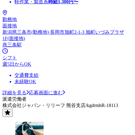
軽作業・製造系
時給
1,300
円〜
勤務地
面接地
新潟県三条市(勤務地) 長岡市旭町2-1-3 旭町いづみプラザ
1F(面接地)
燕三条駅
シフト
週5日からOK
交通費支給
未経験OK
詳細を見る
応募画面に進む
派遣労働者
株式会社ジャパン・リリーフ 熊谷支店/kgdrmhR-18113