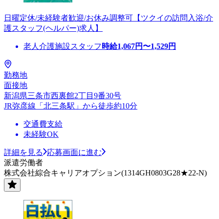
日曜定休/未経験者歓迎/お休み調整可【ツクイの訪問入浴/介
護スタッフ(ヘルパー)求人】
老人介護施設スタッフ
時給
1,067
円〜
1,529
円
勤務地
面接地
新潟県三条市西裏館2丁目9番30号
JR弥彦線「北三条駅」から徒歩約10分
交通費支給
未経験OK
詳細を見る
応募画面に進む
派遣労働者
株式会社綜合キャリアオプション(1314GH0803G28★22-N)