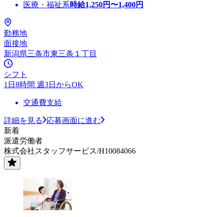
医療・福祉系
時給
1,250
円〜
1,400
円
勤務地
面接地
新潟県三条市東三条１丁目
シフト
1日8時間 週3日からOK
交通費支給
詳細を見る
応募画面に進む
新着
派遣労働者
株式会社スタッフサービス/H10084066