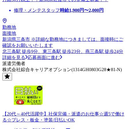
修理・メンテスタッフ
時給
1,900
円〜
2,000
円
勤務地
面接地
新潟県三条市 ※詳細な勤務地につきましては、面接時にご
確認をお願いいたします
北三条駅 徒歩9分、東三条駅 徒歩23分、燕三条駅 徒歩24分
詳細を見る
応募画面に進む
派遣労働者
株式会社綜合キャリアオプション(1314GH0803G28★81-N)
【20代～40代活躍中】社保完備・派遣のお仕事☆週5で働け
る☆プレス・板金・塗装/日払いOK