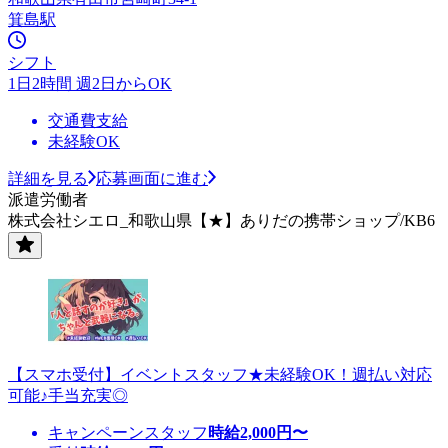
箕島駅
シフト
1日2時間 週2日からOK
交通費支給
未経験OK
詳細を見る
応募画面に進む
派遣労働者
株式会社シエロ_和歌山県【★】ありだの携帯ショップ/KB6
【スマホ受付】イベントスタッフ★未経験OK！週払い対応
可能♪手当充実◎
キャンペーンスタッフ
時給
2,000
円〜