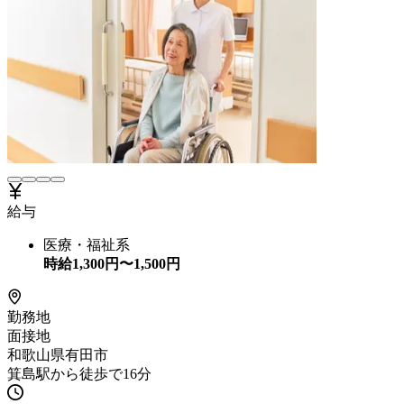
給与
医療・福祉系
時給
1,300
円〜
1,500
円
勤務地
面接地
和歌山県有田市
箕島駅から徒歩で16分