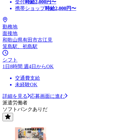
受付
時給
2,000
円〜
携帯ショップ
時給
2,000
円〜
勤務地
面接地
和歌山県有田市古江見
箕島駅、初島駅
シフト
1日8時間 週4日からOK
交通費支給
未経験OK
詳細を見る
応募画面に進む
派遣労働者
ソフトバンクありだ