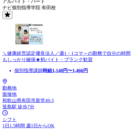
アルバイト・パート
ナビ個別指導学院 有田校
＼健康経営認定優良法人／週1・1コマ～の勤務で自分の時間
もしっかり確保★初バイト・ブランク歓迎
個別指導講師
時給
1,140
円〜
1,466
円
勤務地
面接地
和歌山県有田市新堂49-3
箕島駅 徒歩7分
シフト
1日1.5時間 週1日からOK