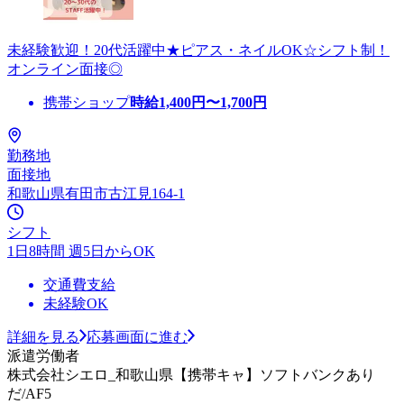
未経験歓迎！20代活躍中★ピアス・ネイルOK☆シフト制！
オンライン面接◎
携帯ショップ
時給
1,400
円〜
1,700
円
勤務地
面接地
和歌山県有田市古江見164-1
シフト
1日8時間 週5日からOK
交通費支給
未経験OK
詳細を見る
応募画面に進む
派遣労働者
株式会社シエロ_和歌山県【携帯キャ】ソフトバンクあり
だ/AF5