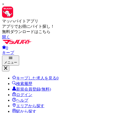
×
マッハバイトアプリ
アプリでお得にバイト探し！
無料ダウンロードはこちら
開く
0
キープ
メニュー
キープした求人を見る
0
検索履歴
新規会員登録(無料)
ログイン
ヘルプ
エリアから探す
駅から探す