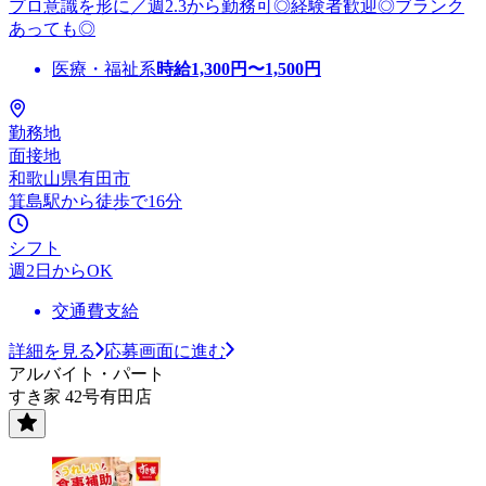
プロ意識を形に／週2.3から勤務可◎経験者歓迎◎ブランク
あっても◎
医療・福祉系
時給
1,300
円〜
1,500
円
勤務地
面接地
和歌山県有田市
箕島駅から徒歩で16分
シフト
週2日からOK
交通費支給
詳細を見る
応募画面に進む
アルバイト・パート
すき家 42号有田店