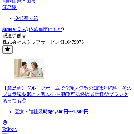
和歌山県有田市
箕島駅
交通費支給
詳細を見る
応募画面に進む
派遣労働者
株式会社スタッフサービス/H10479076
【箕島駅】グループホームで介護／無敵の知識と経験、その
プロ意識を形に／週2.3から勤務可◎経験者歓迎◎ブランク
あっても◎
医療・福祉系
時給
1,300
円〜
1,500
円
勤務地