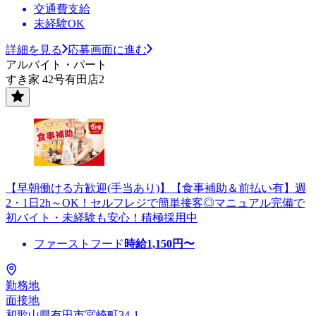
交通費支給
未経験OK
詳細を見る
応募画面に進む
アルバイト・パート
すき家 42号有田店2
【早朝働ける方歓迎(手当あり)】【食事補助＆前払い有】週
2・1日2h～OK！セルフレジで簡単接客◎マニュアル完備で
初バイト・未経験も安心！積極採用中
ファーストフード
時給
1,150
円〜
勤務地
面接地
和歌山県有田市宮崎町34-1