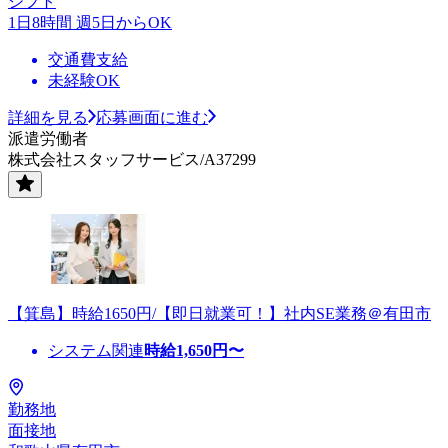
シフト
1日8時間 週5日からOK
交通費支給
未経験OK
詳細を見る
応募画面に進む
派遣労働者
株式会社スタッフサービス/A37299
【箕島】時給1650円/【即日就業可！】社内SE業務＠有田市
システム関連
時給
1,650
円〜
勤務地
面接地