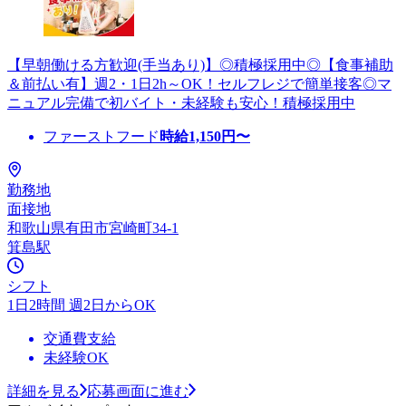
【早朝働ける方歓迎(手当あり)】◎積極採用中◎【食事補助
＆前払い有】週2・1日2h～OK！セルフレジで簡単接客◎マ
ニュアル完備で初バイト・未経験も安心！積極採用中
ファーストフード
時給
1,150
円〜
勤務地
面接地
和歌山県有田市宮崎町34-1
箕島駅
シフト
1日2時間 週2日からOK
交通費支給
未経験OK
詳細を見る
応募画面に進む