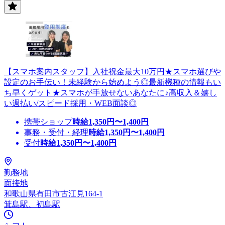
【スマホ案内スタッフ】入社祝金最大10万円★スマホ選びや
設定のお手伝い！未経験から始めよう◎最新機種の情報もい
ち早くゲット★スマホが手放せないあなたに♪高収入＆嬉し
い週払い/スピード採用・WEB面談◎
携帯ショップ
時給
1,350
円〜
1,400
円
事務・受付・経理
時給
1,350
円〜
1,400
円
受付
時給
1,350
円〜
1,400
円
勤務地
面接地
和歌山県有田市古江見164-1
箕島駅、初島駅