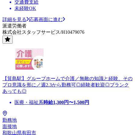
交通費支給
未経験OK
詳細を見る
応募画面に進む
派遣労働者
株式会社スタッフサービス/H10479076
【箕島駅】グループホームで介護／無敵の知識と経験、その
プロ意識を形に／週2.3から勤務可◎経験者歓迎◎ブランク
あっても◎
医療・福祉系
時給
1,300
円〜
1,500
円
勤務地
面接地
和歌山県有田市