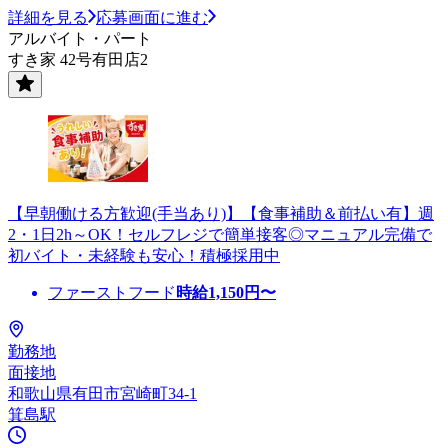
詳細を見る
応募画面に進む
アルバイト・パート
すき家 42号有田店2
【早朝働ける方歓迎(手当あり)】【食事補助＆前払い有】週
2・1日2h～OK！セルフレジで簡単接客◎マニュアル完備で
初バイト・未経験も安心！積極採用中
ファーストフード
時給
1,150
円〜
勤務地
面接地
和歌山県有田市宮崎町34-1
箕島駅