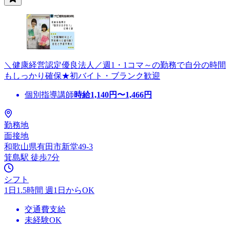
＼健康経営認定優良法人／週1・1コマ～の勤務で自分の時間
もしっかり確保★初バイト・ブランク歓迎
個別指導講師
時給
1,140
円〜
1,466
円
勤務地
面接地
和歌山県有田市新堂49-3
箕島駅 徒歩7分
シフト
1日1.5時間 週1日からOK
交通費支給
未経験OK