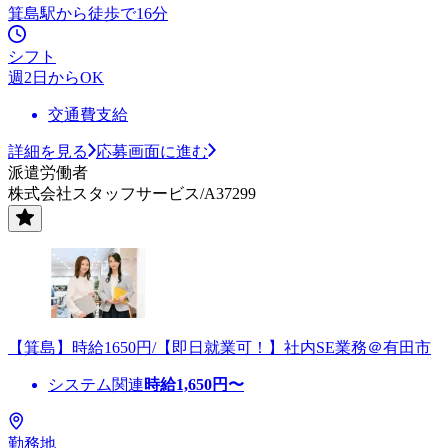
箕島駅から徒歩で16分
シフト
週2日からOK
交通費支給
詳細を見る
応募画面に進む
派遣労働者
株式会社スタッフサービス/A37299
【箕島】時給1650円/【即日就業可！】社内SE業務＠有田市
システム関連
時給
1,650
円〜
勤務地