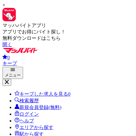
×
マッハバイトアプリ
アプリでお得にバイト探し！
無料ダウンロードはこちら
開く
0
キープ
メニュー
キープした求人を見る
0
検索履歴
新規会員登録(無料)
ログイン
ヘルプ
エリアから探す
駅から探す