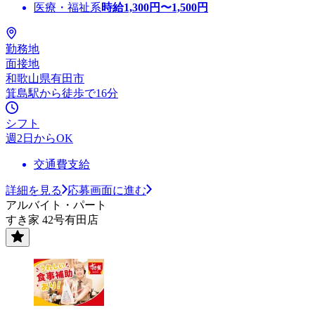
医療・福祉系
時給
1,300
円〜
1,500
円
勤務地
面接地
和歌山県有田市
箕島駅から徒歩で16分
シフト
週2日からOK
交通費支給
詳細を見る
応募画面に進む
アルバイト・パート
すき家 42号有田店