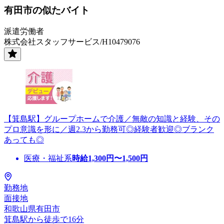
有田市の似たバイト
派遣労働者
株式会社スタッフサービス/H10479076
【箕島駅】グループホームで介護／無敵の知識と経験、その
プロ意識を形に／週2.3から勤務可◎経験者歓迎◎ブランク
あっても◎
医療・福祉系
時給
1,300
円〜
1,500
円
勤務地
面接地
和歌山県有田市
箕島駅から徒歩で16分