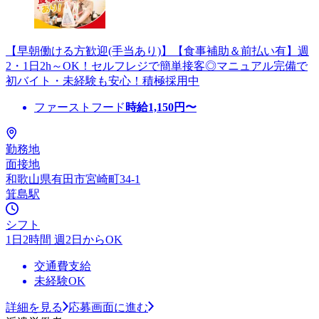
【早朝働ける方歓迎(手当あり)】【食事補助＆前払い有】週
2・1日2h～OK！セルフレジで簡単接客◎マニュアル完備で
初バイト・未経験も安心！積極採用中
ファーストフード
時給
1,150
円〜
勤務地
面接地
和歌山県有田市宮崎町34-1
箕島駅
シフト
1日2時間 週2日からOK
交通費支給
未経験OK
詳細を見る
応募画面に進む