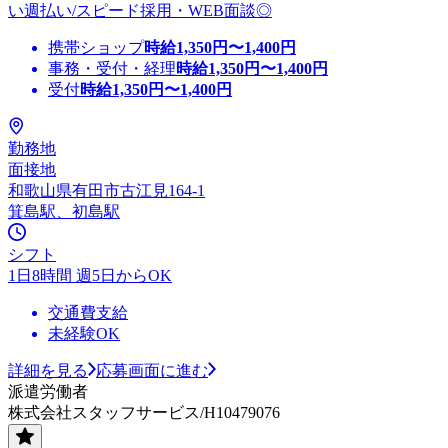
い週払い/スピード採用・WEB面談◎
携帯ショップ
時給
1,350
円〜
1,400
円
事務・受付・経理
時給
1,350
円〜
1,400
円
受付
時給
1,350
円〜
1,400
円
勤務地
面接地
和歌山県有田市古江見164-1
箕島駅、初島駅
シフト
1日8時間 週5日からOK
交通費支給
未経験OK
詳細を見る
応募画面に進む
派遣労働者
株式会社スタッフサービス/H10479076