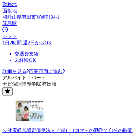
勤務地
面接地
和歌山県有田市宮崎町34-1
箕島駅
シフト
1日2時間 週2日からOK
交通費支給
未経験OK
詳細を見る
応募画面に進む
アルバイト・パート
ナビ個別指導学院 有田校
＼健康経営認定優良法人／週1・1コマ～の勤務で自分の時間