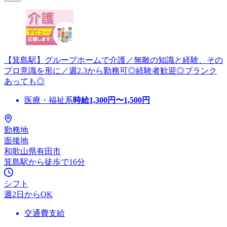
【箕島駅】グループホームで介護／無敵の知識と経験、その
プロ意識を形に／週2.3から勤務可◎経験者歓迎◎ブランク
あっても◎
医療・福祉系
時給
1,300
円〜
1,500
円
勤務地
面接地
和歌山県有田市
箕島駅から徒歩で16分
シフト
週2日からOK
交通費支給