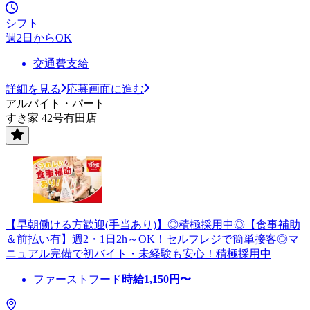
シフト
週2日からOK
交通費支給
詳細を見る
応募画面に進む
アルバイト・パート
すき家 42号有田店
【早朝働ける方歓迎(手当あり)】◎積極採用中◎【食事補助
＆前払い有】週2・1日2h～OK！セルフレジで簡単接客◎マ
ニュアル完備で初バイト・未経験も安心！積極採用中
ファーストフード
時給
1,150
円〜