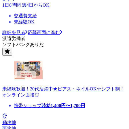
1日8時間 週4日からOK
交通費支給
未経験OK
詳細を見る
応募画面に進む
派遣労働者
ソフトバンクありだ
未経験歓迎！20代活躍中★ピアス・ネイルOK☆シフト制！
オンライン面接◎
携帯ショップ
時給
1,400
円〜
1,700
円
勤務地
面接地