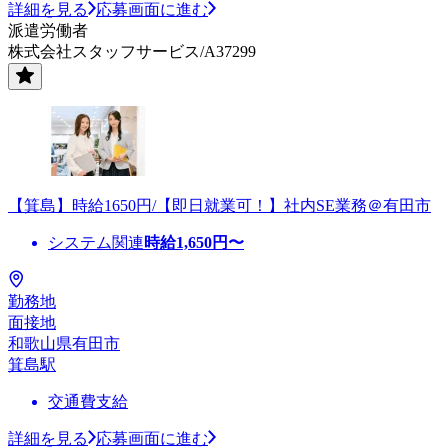
詳細を見る
応募画面に進む
派遣労働者
株式会社スタッフサービス/A37299
【箕島】時給1650円/【即日就業可！】社内SE業務＠有田市
システム関連
時給
1,650
円〜
勤務地
面接地
和歌山県有田市
箕島駅
交通費支給
詳細を見る
応募画面に進む