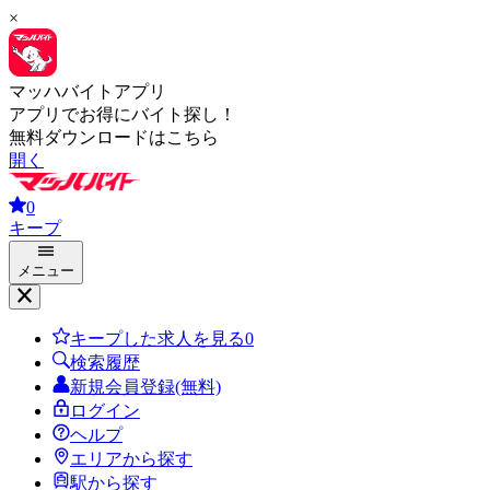
×
マッハバイトアプリ
アプリでお得にバイト探し！
無料ダウンロードはこちら
開く
0
キープ
メニュー
キープした求人を見る
0
検索履歴
新規会員登録(無料)
ログイン
ヘルプ
エリアから探す
駅から探す