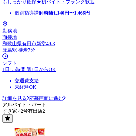
もしっかり確保★初バイト・ブランク歓迎
個別指導講師
時給
1,140
円〜
1,466
円
勤務地
面接地
和歌山県有田市新堂49-3
箕島駅 徒歩7分
シフト
1日1.5時間 週1日からOK
交通費支給
未経験OK
詳細を見る
応募画面に進む
アルバイト・パート
すき家 42号有田店2