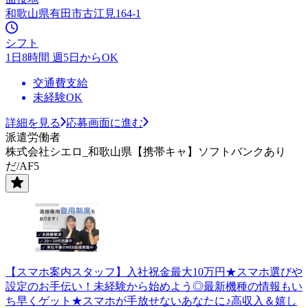
和歌山県有田市古江見164-1
シフト
1日8時間 週5日からOK
交通費支給
未経験OK
詳細を見る
応募画面に進む
派遣労働者
株式会社シエロ_和歌山県【携帯キャ】ソフトバンクあり
だ/AF5
【スマホ案内スタッフ】入社祝金最大10万円★スマホ選びや
設定のお手伝い！未経験から始めよう◎最新機種の情報もい
ち早くゲット★スマホが手放せないあなたに♪高収入＆嬉し