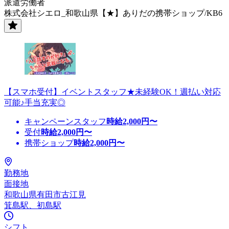
派遣労働者
株式会社シエロ_和歌山県【★】ありだの携帯ショップ/KB6
【スマホ受付】イベントスタッフ★未経験OK！週払い対応
可能♪手当充実◎
キャンペーンスタッフ
時給
2,000
円〜
受付
時給
2,000
円〜
携帯ショップ
時給
2,000
円〜
勤務地
面接地
和歌山県有田市古江見
箕島駅、初島駅
シフト