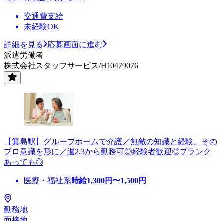
交通費支給
未経験OK
詳細を見る
応募画面に進む
派遣労働者
株式会社スタッフサービス/H10479076
【箕島駅】グループホームで介護／無敵の知識と経験、その
プロ意識を形に／週2.3から勤務可◎経験者歓迎◎ブランク
あっても◎
医療・福祉系
時給
1,300
円〜
1,500
円
勤務地
面接地