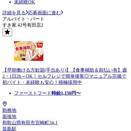
未経験OK
詳細を見る
応募画面に進む
アルバイト・パート
すき家 42号有田店2
【早朝働ける方歓迎(手当あり)】【食事補助＆前払い有】週
2・1日2h～OK！セルフレジで簡単接客◎マニュアル完備で
初バイト・未経験も安心！積極採用中
ファーストフード
時給
1,150
円〜
勤務地
面接地
和歌山県有田市宮崎町34-1
箕島駅