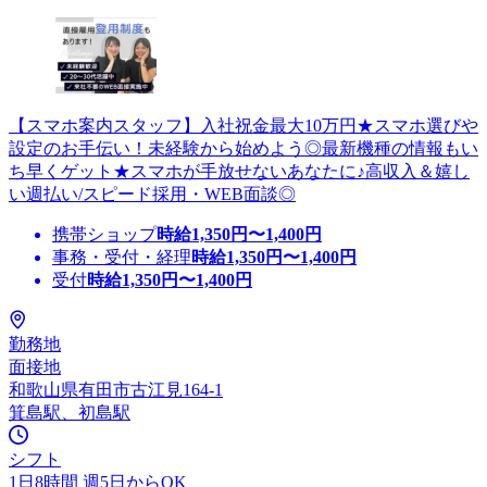
【スマホ案内スタッフ】入社祝金最大10万円★スマホ選びや
設定のお手伝い！未経験から始めよう◎最新機種の情報もい
ち早くゲット★スマホが手放せないあなたに♪高収入＆嬉し
い週払い/スピード採用・WEB面談◎
携帯ショップ
時給
1,350
円〜
1,400
円
事務・受付・経理
時給
1,350
円〜
1,400
円
受付
時給
1,350
円〜
1,400
円
勤務地
面接地
和歌山県有田市古江見164-1
箕島駅、初島駅
シフト
1日8時間 週5日からOK