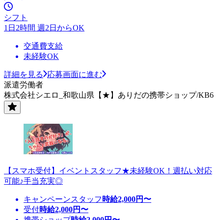
シフト
1日2時間 週2日からOK
交通費支給
未経験OK
詳細を見る
応募画面に進む
派遣労働者
株式会社シエロ_和歌山県【★】ありだの携帯ショップ/KB6
【スマホ受付】イベントスタッフ★未経験OK！週払い対応
可能♪手当充実◎
キャンペーンスタッフ
時給
2,000
円〜
受付
時給
2,000
円〜
携帯ショップ
時給
2,000
円〜