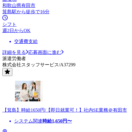
和歌山県有田市
箕島駅から徒歩で16分
シフト
週2日からOK
交通費支給
詳細を見る
応募画面に進む
派遣労働者
株式会社スタッフサービス/A37299
【箕島】時給1650円/【即日就業可！】社内SE業務＠有田市
システム関連
時給
1,650
円〜