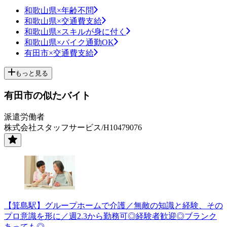
和歌山県×年齢不問
和歌山県×交通費支給
和歌山県×スキルが身に付く
和歌山県×バイク通勤OK
有田市×交通費支給
もっと見る
有田市の似たバイト
派遣労働者
株式会社スタッフサービス/H10479076
【箕島駅】グループホームで介護／無敵の知識と経験、その
プロ意識を形に／週2.3から勤務可◎経験者歓迎◎ブランク
あっても◎