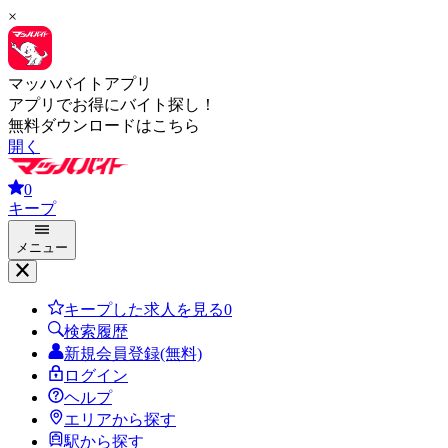
×
マッハバイトアプリ
アプリでお得にバイト探し！
無料ダウンロードはこちら
開く
0
キープ
メニュー
キープした求人を見る
0
検索履歴
新規会員登録(無料)
ログイン
ヘルプ
エリアから探す
駅から探す