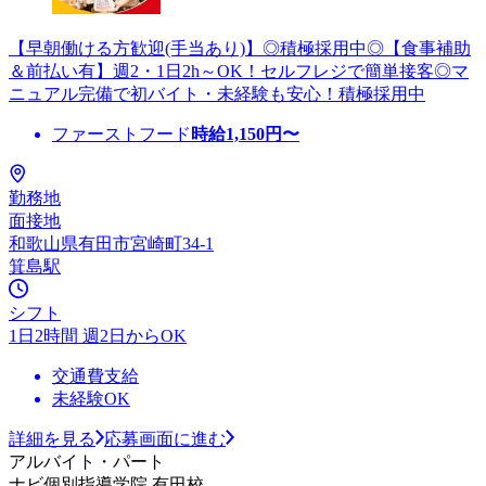
【早朝働ける方歓迎(手当あり)】◎積極採用中◎【食事補助
＆前払い有】週2・1日2h～OK！セルフレジで簡単接客◎マ
ニュアル完備で初バイト・未経験も安心！積極採用中
ファーストフード
時給
1,150
円〜
勤務地
面接地
和歌山県有田市宮崎町34-1
箕島駅
シフト
1日2時間 週2日からOK
交通費支給
未経験OK
詳細を見る
応募画面に進む
アルバイト・パート
ナビ個別指導学院 有田校