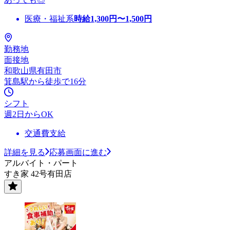
医療・福祉系
時給
1,300
円〜
1,500
円
勤務地
面接地
和歌山県有田市
箕島駅から徒歩で16分
シフト
週2日からOK
交通費支給
詳細を見る
応募画面に進む
アルバイト・パート
すき家 42号有田店