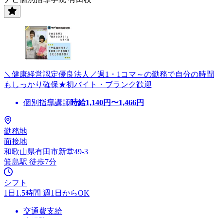
＼健康経営認定優良法人／週1・1コマ～の勤務で自分の時間
もしっかり確保★初バイト・ブランク歓迎
個別指導講師
時給
1,140
円〜
1,466
円
勤務地
面接地
和歌山県有田市新堂49-3
箕島駅 徒歩7分
シフト
1日1.5時間 週1日からOK
交通費支給