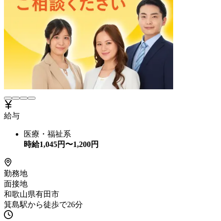
給与
医療・福祉系
時給
1,045
円〜
1,200
円
勤務地
面接地
和歌山県有田市
箕島駅から徒歩で26分