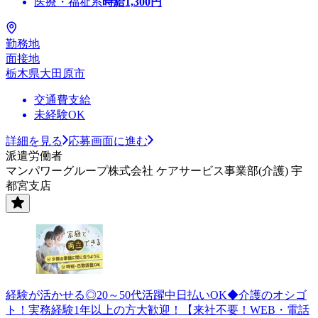
医療・福祉系
時給
1,300
円
勤務地
面接地
栃木県大田原市
交通費支給
未経験OK
詳細を見る
応募画面に進む
派遣労働者
マンパワーグループ株式会社 ケアサービス事業部(介護) 宇
都宮支店
経験が活かせる◎20～50代活躍中日払いOK◆介護のオシゴ
ト！実務経験1年以上の方大歓迎！【来社不要！WEB・電話