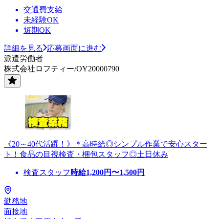
交通費支給
未経験OK
短期OK
詳細を見る
応募画面に進む
派遣労働者
株式会社ロフティー/OY20000790
《20～40代活躍！》＊高時給◎シンプル作業で安心スター
ト！食品の目視検査・梱包スタッフ◎土日休み
検査スタッフ
時給
1,200
円〜
1,500
円
勤務地
面接地