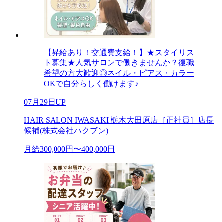
【昇給あり！交通費支給！】★スタイリス
ト募集★人気サロンで働きませんか？復職
希望の方大歓迎◎ネイル・ピアス・カラー
OKで自分らしく働けます♪
07月29日UP
HAIR SALON IWASAKI 栃木大田原店［正社員］店長
候補(株式会社ハクブン)
月給300,000円〜400,000円