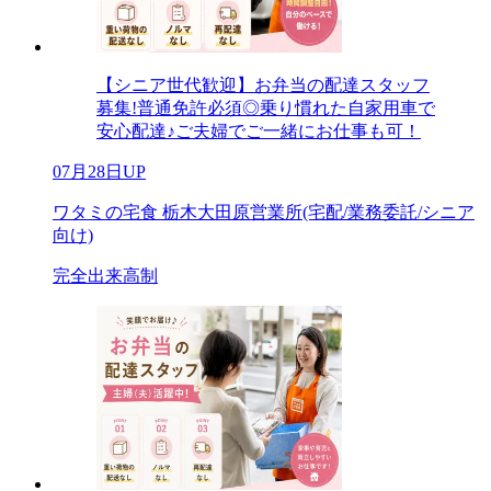
【シニア世代歓迎】お弁当の配達スタッフ
募集!普通免許必須◎乗り慣れた自家用車で
安心配達♪ご夫婦でご一緒にお仕事も可！
07月28日UP
ワタミの宅食 栃木大田原営業所(宅配/業務委託/シニア
向け)
完全出来高制