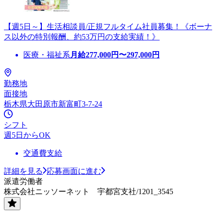
【週5日～】生活相談員/正規フルタイム社員募集！《ボーナ
ス以外の特別報酬、約53万円の支給実績！》
医療・福祉系
月給
277,000
円〜
297,000
円
勤務地
面接地
栃木県大田原市新富町3-7-24
シフト
週5日からOK
交通費支給
詳細を見る
応募画面に進む
派遣労働者
株式会社ニッソーネット 宇都宮支社/1201_3545