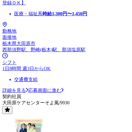
登録ＯＫ】
医療・福祉系
時給
1,300
円〜
1,450
円
勤務地
面接地
栃木県大田原市
西那須野駅、野崎(栃木)駅、那須塩原駅
シフト
1日8時間 週3日からOK
交通費支給
詳細を見る
応募画面に進む
契約社員
大田原ケアセンターそよ風/9930