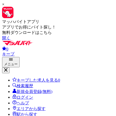
×
マッハバイトアプリ
アプリでお得にバイト探し！
無料ダウンロードはこちら
開く
0
キープ
メニュー
キープした求人を見る
0
検索履歴
新規会員登録(無料)
ログイン
ヘルプ
エリアから探す
駅から探す