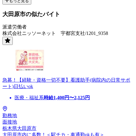
もっと見る
大田原市の似たバイト
派遣労働者
株式会社ニッソーネット 宇都宮支社/1201_9358
急募！【経験・資格一切不要】看護助手(病院内の日常サポ
ート)日払いok
医療・福祉系
時給
1,400
円〜
2,125
円
勤務地
面接地
栃木県大田原市
大田原市内に多数！＜駅チカ・車通勤okも有＞