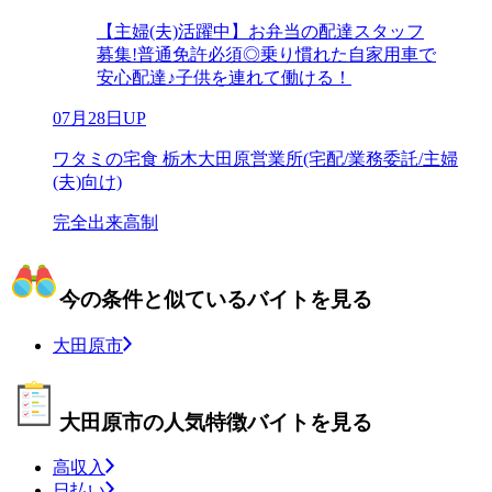
【主婦(夫)活躍中】お弁当の配達スタッフ
募集!普通免許必須◎乗り慣れた自家用車で
安心配達♪子供を連れて働ける！
07月28日UP
ワタミの宅食 栃木大田原営業所(宅配/業務委託/主婦
(夫)向け)
完全出来高制
今の条件と似ているバイトを見る
大田原市
大田原市の人気特徴バイトを見る
高収入
日払い