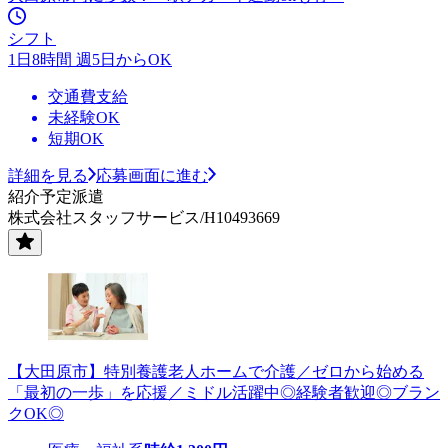
シフト
1日8時間 週5日からOK
交通費支給
未経験OK
短期OK
詳細を見る
応募画面に進む
紹介予定派遣
株式会社スタッフサービス/H10493669
【大田原市】特別養護老人ホームで介護／ゼロから始める
「最初の一歩」を応援／ミドル活躍中◎経験者歓迎◎ブラン
クOK◎