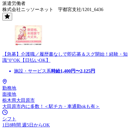
派遣労働者
株式会社ニッソーネット 宇都宮支社/1201_6436
【急募】介護職／履歴書なしで即応募＆スグ開始！経験・知
識"0"OK【日払いOK】
施設・サービス系
時給
1,400
円〜
2,125
円
勤務地
面接地
栃木県大田原市
大田原市内に多数！＜駅チカ・車通勤okも有＞
シフト
1日8時間 週5日からOK