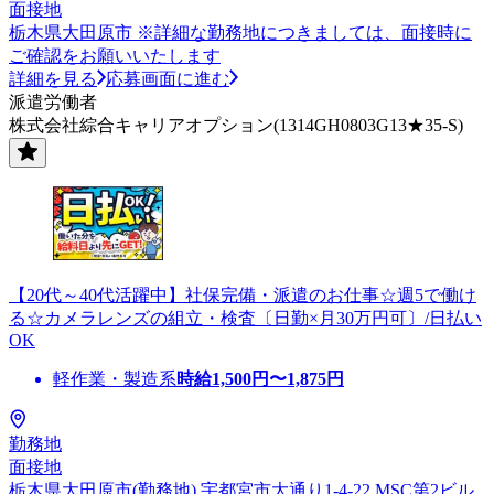
面接地
栃木県大田原市 ※詳細な勤務地につきましては、面接時に
ご確認をお願いいたします
詳細を見る
応募画面に進む
派遣労働者
株式会社綜合キャリアオプション(1314GH0803G13★35-S)
【20代～40代活躍中】社保完備・派遣のお仕事☆週5で働け
る☆カメラレンズの組立・検査〔日勤×月30万円可〕/日払い
OK
軽作業・製造系
時給
1,500
円〜
1,875
円
勤務地
面接地
栃木県大田原市(勤務地) 宇都宮市大通り1-4-22 MSC第2ビル