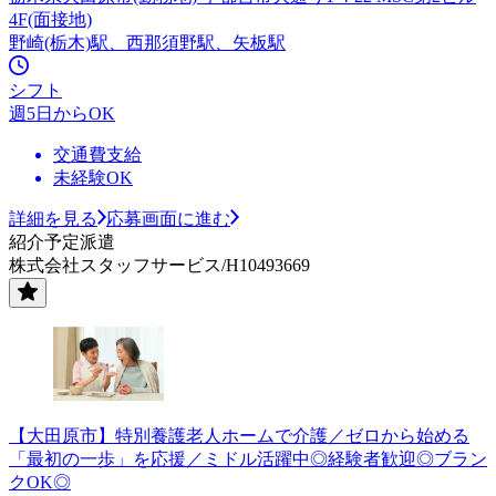
4F(面接地)
野崎(栃木)駅、西那須野駅、矢板駅
シフト
週5日からOK
交通費支給
未経験OK
詳細を見る
応募画面に進む
紹介予定派遣
株式会社スタッフサービス/H10493669
【大田原市】特別養護老人ホームで介護／ゼロから始める
「最初の一歩」を応援／ミドル活躍中◎経験者歓迎◎ブラン
クOK◎