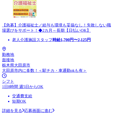
【急募】介護福祉士／給与も環境も妥協なし！失敗しない職
場選びをサポート！◆2カ月～長期【日払いOK】
老人介護施設スタッフ
時給
1,700
円〜
2,125
円
勤務地
面接地
栃木県大田原市
大田原市内に多数！＜駅チカ・車通勤okも有＞
シフト
1日8時間 週5日からOK
交通費支給
短期OK
詳細を見る
応募画面に進む