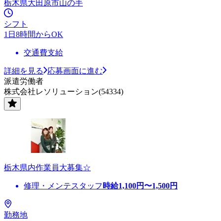
栃木県大田原市山の手
シフト
1日8時間からOK
交通費支給
詳細を見る
応募画面に進む
派遣労働者
株式会社レソリューション(54334)
栃木県内作業員大募集☆
修理・メンテスタッフ
時給
1,100
円〜
1,500
円
勤務地