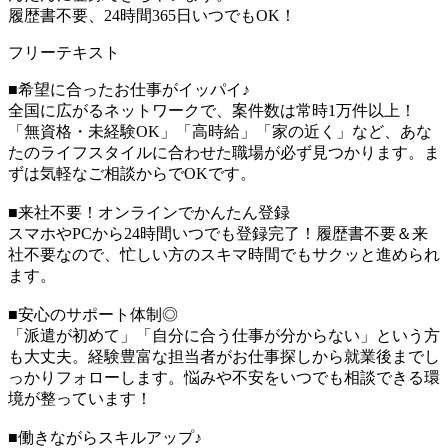
履歴書不要、24時間365日いつでもOK！
フリーテキスト
■希望に合ったお仕事がイッパイ♪
全国に広がるネットワークで、案件数は常時1万件以上！
「無資格・未経験OK」「高時給」「家の近く」など、あな
たのライフスタイルに合わせた職場が必ず見つかります。ま
ずは気軽なご相談からでOKです。
■来社不要！オンラインでかんたん登録
スマホやPCから24時間いつでも登録完了！履歴書不要＆来
社不要なので、忙しい方のスキマ時間でもサクッと進められ
ます。
■安心のサポート体制◎
「派遣が初めて」「自分に合う仕事が分からない」という方
も大丈夫。経験豊富な担当者がお仕事探しから就業後までし
っかりフォローします。悩みや不安をいつでも相談できる環
境が整っています！
■働きながらスキルアップ♪