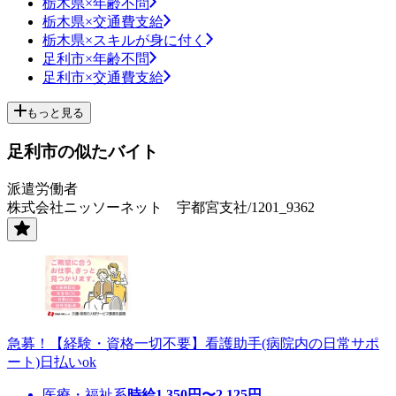
栃木県×年齢不問
栃木県×交通費支給
栃木県×スキルが身に付く
足利市×年齢不問
足利市×交通費支給
もっと見る
足利市の似たバイト
派遣労働者
株式会社ニッソーネット 宇都宮支社/1201_9362
急募！【経験・資格一切不要】看護助手(病院内の日常サポ
ート)日払いok
医療・福祉系
時給
1,350
円〜
2,125
円