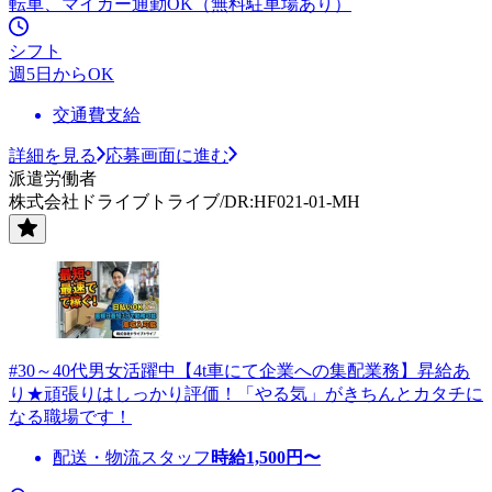
転車、マイカー通勤OK（無料駐車場あり）
シフト
週5日からOK
交通費支給
詳細を見る
応募画面に進む
派遣労働者
株式会社ドライブトライブ/DR:HF021-01-MH
#30～40代男女活躍中【4t車にて企業への集配業務】昇給あ
り★頑張りはしっかり評価！「やる気」がきちんとカタチに
なる職場です！
配送・物流スタッフ
時給
1,500
円〜