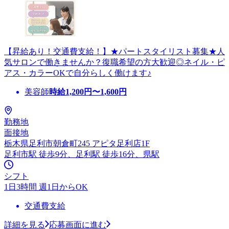
【昇給あり！交通費支給！】★パートスタイリスト募集★人
気サロンで働きませんか？復職希望の方大歓迎◎ネイル・ピ
アス・カラーOKで自分らしく働けます♪
美容師
時給
1,200
円〜
1,600
円
勤務地
面接地
栃木県足利市朝倉町245 アピタ足利店1F
足利市駅 徒歩9分、足利駅 徒歩16分、県駅
シフト
1日3時間 週1日からOK
交通費支給
詳細を見る
応募画面に進む