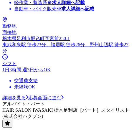
軽作業・製造系
※求人詳細へ記載
自動車・バイク販売
※求人詳細へ記載
勤務地
面接地
栃木県足利市堀込町字宮前250-1
東武和泉駅 徒歩23分、福居駅 徒歩26分、野州山辺駅 徒歩27
分
シフト
1日3時間 週3日からOK
交通費支給
未経験OK
詳細を見る
応募画面に進む
アルバイト・パート
HAIR SALON IWASAKI 栃木足利店［パート］スタイリスト
(株式会社ハクブン)