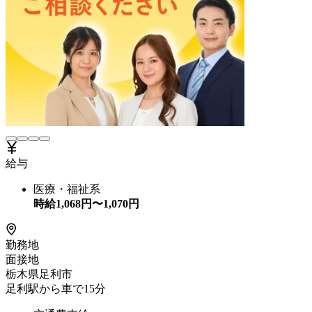
給与
医療・福祉系
時給
1,068
円〜
1,070
円
勤務地
面接地
栃木県足利市
足利駅から車で15分