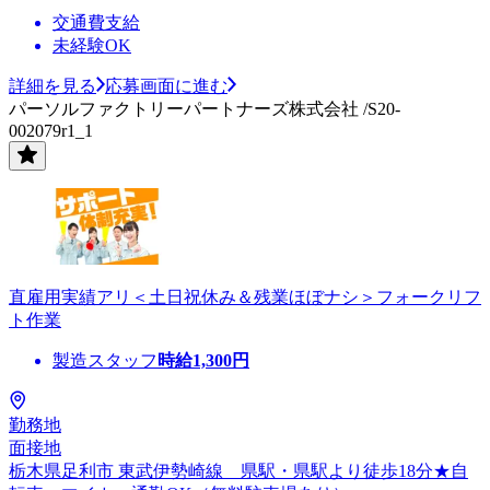
交通費支給
未経験OK
詳細を見る
応募画面に進む
パーソルファクトリーパートナーズ株式会社 /S20-
002079r1_1
直雇用実績アリ＜土日祝休み＆残業ほぼナシ＞フォークリフ
ト作業
製造スタッフ
時給
1,300
円
勤務地
面接地
栃木県足利市 東武伊勢崎線 県駅・県駅より徒歩18分★自