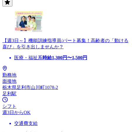
【週3日～】機能訓練指導員/パート募集！高齢者の「動ける
喜び」を引き出しませんか？
医療・福祉系
時給
1,300
円〜
1,500
円
勤務地
面接地
栃木県足利市山川町1078-2
足利駅
シフト
週3日からOK
交通費支給