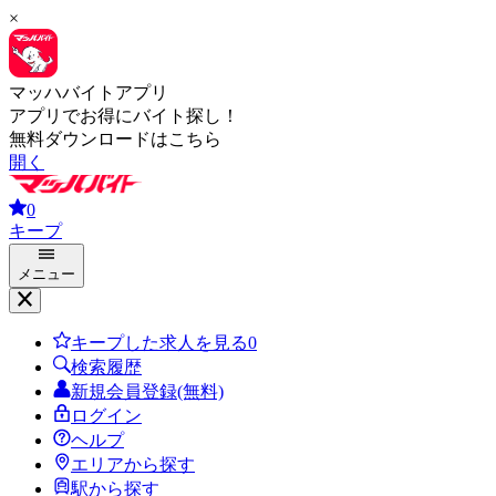
×
マッハバイトアプリ
アプリでお得にバイト探し！
無料ダウンロードはこちら
開く
0
キープ
メニュー
キープした求人を見る
0
検索履歴
新規会員登録(無料)
ログイン
ヘルプ
エリアから探す
駅から探す