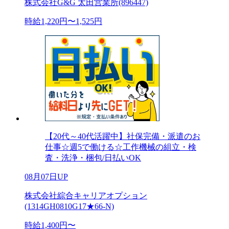
株式会社G&G 太田営業所(896447)
時給1,220円〜1,525円
【20代～40代活躍中】社保完備・派遣のお
仕事☆週5で働ける☆工作機械の組立・検
査・洗浄・梱包/日払いOK
08月07日UP
株式会社綜合キャリアオプション
(1314GH0810G17★66-N)
時給1,400円〜