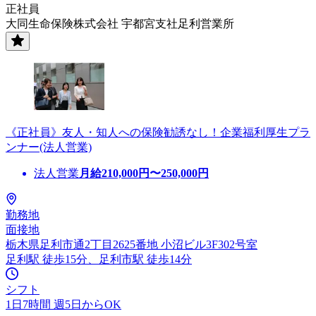
正社員
大同生命保険株式会社 宇都宮支社足利営業所
《正社員》友人・知人への保険勧誘なし！企業福利厚生プラ
ンナー(法人営業)
法人営業
月給
210,000
円〜
250,000
円
勤務地
面接地
栃木県足利市通2丁目2625番地 小沼ビル3F302号室
足利駅 徒歩15分、足利市駅 徒歩14分
シフト
1日7時間 週5日からOK