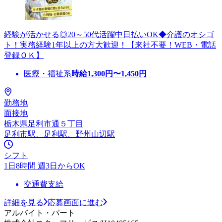
経験が活かせる◎20～50代活躍中日払いOK◆介護のオシゴ
ト！実務経験1年以上の方大歓迎！【来社不要！WEB・電話
登録ＯＫ】
医療・福祉系
時給
1,300
円〜
1,450
円
勤務地
面接地
栃木県足利市通５丁目
足利市駅、足利駅、野州山辺駅
シフト
1日8時間 週3日からOK
交通費支給
詳細を見る
応募画面に進む
アルバイト・パート