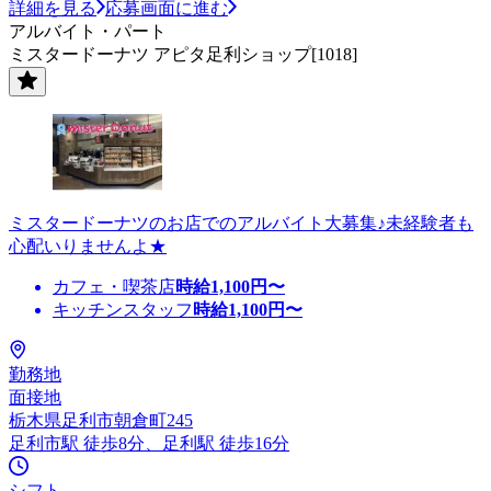
詳細を見る
応募画面に進む
アルバイト・パート
ミスタードーナツ アピタ足利ショップ[1018]
ミスタードーナツのお店でのアルバイト大募集♪未経験者も
心配いりませんよ★
カフェ・喫茶店
時給
1,100
円〜
キッチンスタッフ
時給
1,100
円〜
勤務地
面接地
栃木県足利市朝倉町245
足利市駅 徒歩8分、足利駅 徒歩16分
シフト