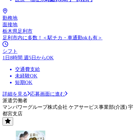
勤務地
面接地
栃木県足利市
足利市内に多数！＜駅チカ・車通勤okも有＞
シフト
1日8時間 週5日からOK
交通費支給
未経験OK
短期OK
詳細を見る
応募画面に進む
派遣労働者
マンパワーグループ株式会社 ケアサービス事業部(介護) 宇
都宮支店