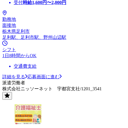
受付
時給
1,600
円〜
2,000
円
勤務地
面接地
栃木県足利市
足利駅、足利市駅、野州山辺駅
シフト
1日8時間からOK
交通費支給
詳細を見る
応募画面に進む
派遣労働者
株式会社ニッソーネット 宇都宮支社/1201_3541