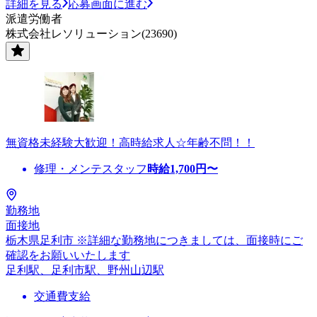
詳細を見る
応募画面に進む
派遣労働者
株式会社レソリューション(23690)
無資格未経験大歓迎！高時給求人☆年齢不問！！
修理・メンテスタッフ
時給
1,700
円〜
勤務地
面接地
栃木県足利市 ※詳細な勤務地につきましては、面接時にご
確認をお願いいたします
足利駅、足利市駅、野州山辺駅
交通費支給