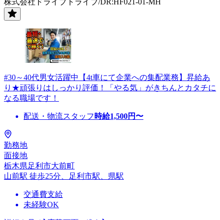
株式会社ドライブトライブ/DR:HF021-01-MH
#30～40代男女活躍中【4t車にて企業への集配業務】昇給あ
り★頑張りはしっかり評価！「やる気」がきちんとカタチに
なる職場です！
配送・物流スタッフ
時給
1,500
円〜
勤務地
面接地
栃木県足利市大前町
山前駅 徒歩25分、足利市駅、県駅
交通費支給
未経験OK