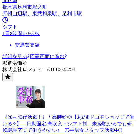
面接地
栃木県足利市堀込町
野州山辺駅、東武和泉駅、足利市駅
シフト
1日8時間からOK
交通費支給
詳細を見る
応募画面に進む
派遣労働者
株式会社ロフティー/OT10023254
《20～40代活躍！》＊高時給◎【あの‼ドコモショップで働
ける✧】 日勤固定/高収入＋シフト制 未経験からでも研
修環境充実で働きやすい♪ 若手男女スタッフ活躍中‼