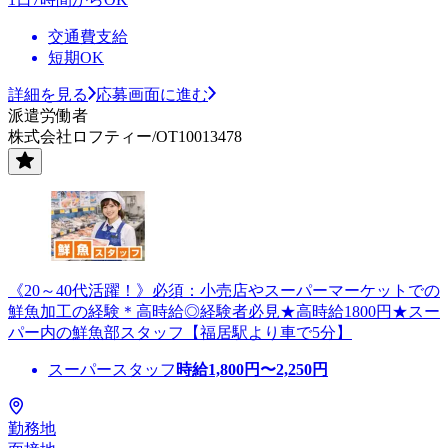
交通費支給
短期OK
詳細を見る
応募画面に進む
派遣労働者
株式会社ロフティー/OT10013478
《20～40代活躍！》必須：小売店やスーパーマーケットでの
鮮魚加工の経験＊高時給◎経験者必見★高時給1800円★スー
パー内の鮮魚部スタッフ【福居駅より車で5分】
スーパースタッフ
時給
1,800
円〜
2,250
円
勤務地