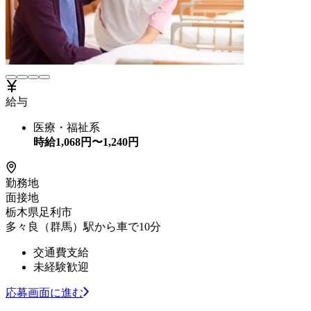
給与
医療・福祉系
時給
1,068
円〜
1,240
円
勤務地
面接地
栃木県足利市
多々良（群馬）駅から車で10分
交通費支給
未経験歓迎
応募画面に進む