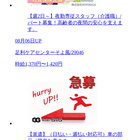
【週2日～】夜勤専従スタッフ（介護職）/
パート募集！高齢者の夜間の安心を支えま
す。
08月06日UP
足利ケアセンターそよ風/29046
時給1,370円〜1,420円
【派遣】（日払い・週払い対応可）車の部