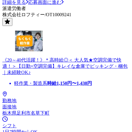
詳細を見る
応募画面に進む
派遣労働者
株式会社ロフティー/OT10009241
《20～40代活躍！》＊高時給◎＜ 大人気★空調完備で快
適！＞【日勤×空調完備】キレイな倉庫でピッキング・梱包
｜未経験OK♪
軽作業・製造系
時給
1,150
円〜
1,438
円
勤務地
面接地
栃木県足利市名草下町
シフト
1日7時間からOK