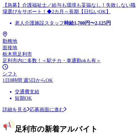
【急募】介護福祉士／給与も環境も妥協なし！失敗しない職
場選びをサポート！◆2カ月～長期【日払いOK】
老人介護施設スタッフ
時給
1,700
円〜
2,125
円
勤務地
面接地
栃木県足利市
足利市内に多数！＜駅チカ・車通勤okも有＞
シフト
1日8時間 週5日からOK
交通費支給
短期OK
詳細を見る
応募画面に進む
足利市の新着アルバイト