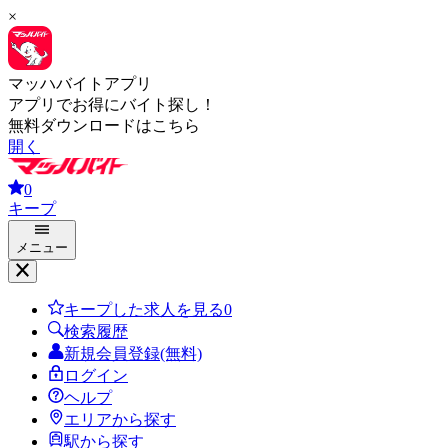
×
マッハバイトアプリ
アプリでお得にバイト探し！
無料ダウンロードはこちら
開く
0
キープ
メニュー
キープした求人を見る
0
検索履歴
新規会員登録(無料)
ログイン
ヘルプ
エリアから探す
駅から探す