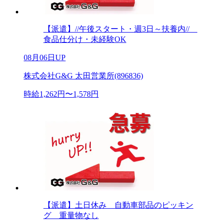
【派遣】//午後スタート・週3日～扶養内//
食品仕分け・未経験OK
08月06日UP
株式会社G&G 太田営業所(896836)
時給1,262円〜1,578円
【派遣】土日休み 自動車部品のピッキン
グ 重量物なし