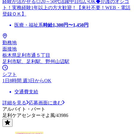
経験が活かせる◎20～50代活躍中日払いOK◆介護のオシゴ
ト！実務経験1年以上の方大歓迎！【来社不要！WEB・電話
登録ＯＫ】
医療・福祉系
時給
1,300
円〜
1,450
円
勤務地
面接地
栃木県足利市通５丁目
足利市駅、足利駅、野州山辺駅
シフト
1日8時間 週3日からOK
交通費支給
詳細を見る
応募画面に進む
アルバイト・パート
足利ケアセンターそよ風/43986