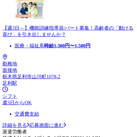
【週3日～】機能訓練指導員/パート募集！高齢者の「動ける
喜び」を引き出しませんか？
医療・福祉系
時給
1,300
円〜
1,500
円
勤務地
面接地
栃木県足利市山川町1078-2
足利駅
シフト
週3日からOK
交通費支給
詳細を見る
応募画面に進む
派遣労働者