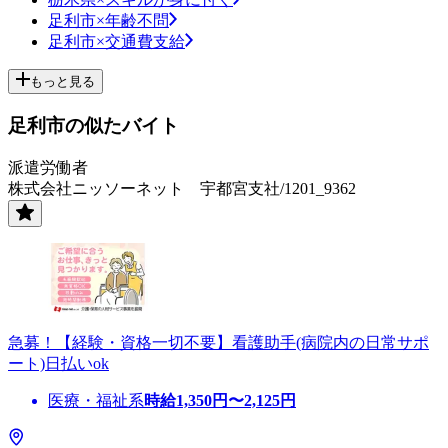
足利市×年齢不問
足利市×交通費支給
もっと見る
足利市の似たバイト
派遣労働者
株式会社ニッソーネット 宇都宮支社/1201_9362
急募！【経験・資格一切不要】看護助手(病院内の日常サポ
ート)日払いok
医療・福祉系
時給
1,350
円〜
2,125
円