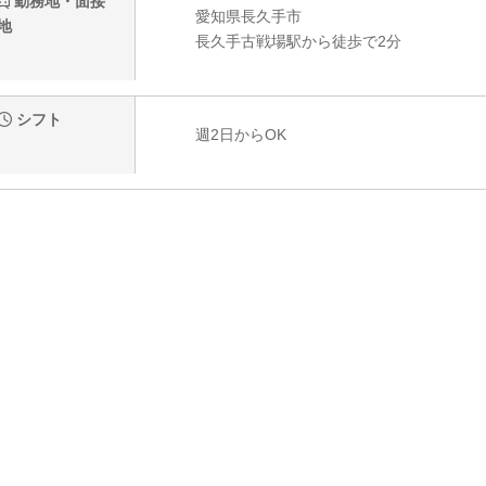
勤務地・面接
愛知県長久手市
地
長久手古戦場駅から徒歩で2分
シフト
週2日からOK