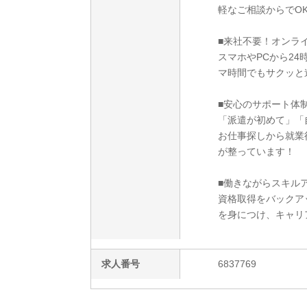
軽なご相談からでO
■来社不要！オンラ
スマホやPCから2
マ時間でもサクッと
■安心のサポート体
「派遣が初めて」「
お仕事探しから就業
が整っています！
■働きながらスキルア
資格取得をバックア
を身につけ、キャリ
求人番号
6837769