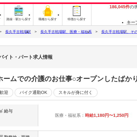
186,045件
の
す
路線・駅から探す
職種から探す
特徴から探す
キー
長久手古戦場駅
長久手古戦場駅、医療・福祉系
長久手古戦場駅、そ
4のバイト・パート求人情報
ホームでの介護のお仕事○オープンしたばか
歓迎
バイク通勤OK
スキルが身に付く
給与
医療・福祉系：
時給1,180円〜1,250円