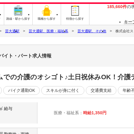
185,660件
の
す
路線・駅から探す
職種から探す
特徴から探す
キー
芸大通駅
芸大通駅、医療・福祉系
芸大通駅、その他
株式会社スタ
3のバイト・パート求人情報
ムでの介護のオシゴト♪土日祝休みOK！介護
バイク通勤OK
スキルが身に付く
交通費支給
年齢
給与
医療・福祉系：
時給1,350円