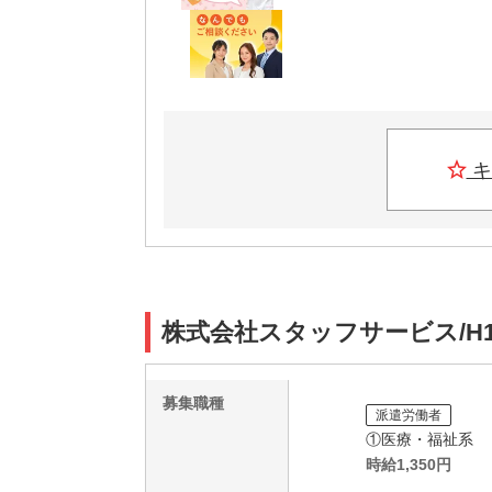
キ
株式会社スタッフサービス/H1
募集職種
派遣労働者
①医療・福祉系
時給
1,350
円