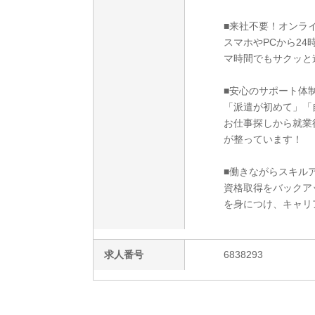
■来社不要！オンラ
スマホやPCから2
マ時間でもサクッと
■安心のサポート体
「派遣が初めて」「
お仕事探しから就業
が整っています！
■働きながらスキルア
資格取得をバックア
を身につけ、キャリ
求人番号
6838293