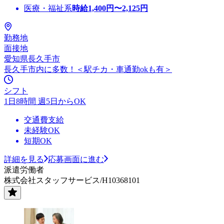
医療・福祉系
時給
1,400
円〜
2,125
円
勤務地
面接地
愛知県長久手市
長久手市内に多数！＜駅チカ・車通勤okも有＞
シフト
1日8時間 週5日からOK
交通費支給
未経験OK
短期OK
詳細を見る
応募画面に進む
派遣労働者
株式会社スタッフサービス/H10368101