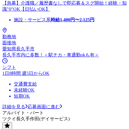
【急募】介護職／履歴書なしで即応募＆スグ開始！経験・知
識"0"OK【日払いOK】
施設・サービス系
時給
1,400
円〜
2,125
円
勤務地
面接地
愛知県長久手市
長久手市内に多数！＜駅チカ・車通勤okも有＞
シフト
1日8時間 週5日からOK
交通費支給
未経験OK
短期OK
詳細を見る
応募画面に進む
アルバイト・パート
ツクイ長久手作田(デイサービス)