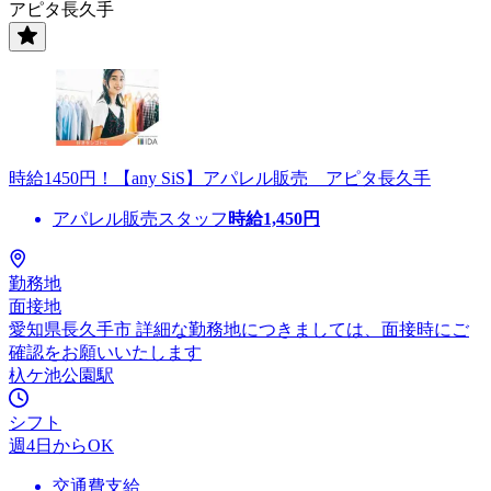
アピタ長久手
時給1450円！【any SiS】アパレル販売 アピタ長久手
アパレル販売スタッフ
時給
1,450
円
勤務地
面接地
愛知県長久手市 詳細な勤務地につきましては、面接時にご
確認をお願いいたします
杁ケ池公園駅
シフト
週4日からOK
交通費支給