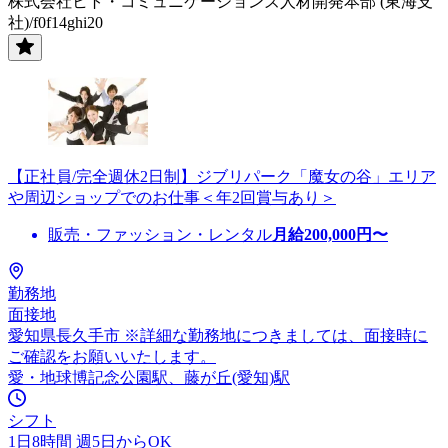
株式会社ヒト・コミュニケーションズ人材開発本部 (東海支
社)/f0f14ghi20
【正社員/完全週休2日制】ジブリパーク「魔女の谷」エリア
や周辺ショップでのお仕事＜年2回賞与あり＞
販売・ファッション・レンタル
月給
200,000
円〜
勤務地
面接地
愛知県長久手市 ※詳細な勤務地につきましては、面接時に
ご確認をお願いいたします。
愛・地球博記念公園駅、藤が丘(愛知)駅
シフト
1日8時間 週5日からOK