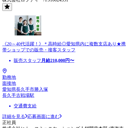
《20～40代活躍！》＊高時給◎愛知県内に複数支店あり★携
帯ショップでの販売・接客スタッフ
販売スタッフ
月給
210,000
円〜
勤務地
面接地
愛知県長久手市勝入塚
長久手古戦場駅
交通費支給
詳細を見る
応募画面に進む
正社員