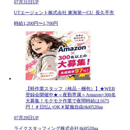
07月31日UP
UTエージェント株式会社 東海第一CU_長久手市
時給1,200円〜1,700円
【軽作業スタッフ（検品・梱包）】★WEB
登録会開催中★＜夜勤専属＞Amazon×300名
大募集！モクモク作業で夜間時給は1675
円！＃日払いOK＃髪服自由/tki0520aa
07月29日UP
ライクスタッフィング株式会社/tki0520aa