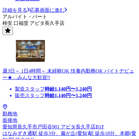
詳細を見る
応募画面に進む
アルバイト・パート
柿安 口福堂 アピタ長久手店
週3日～ 1日4時間～ 未経験OK 扶養内勤務OK バイトデビュ
ー★…みんな大歓迎!!
製造スタッフ
時給
1,140
円〜
1,240
円
販売スタッフ
時給
1,140
円〜
1,240
円
勤務地
面接地
愛知県長久手市戸田谷901 アピタ長久手店B1F
はなみずき通駅 徒歩3分、藤が丘(愛知)駅 徒歩18分、本郷(愛