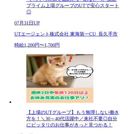
プライム上場グループのUTで安心スタート
◎
07月31日UP
UTエージェント株式会社 東海第一CU_長久手市
時給1,200円〜1,700円
【上場のUTグループ】もう無理しない働き
方を！＼30～40代活躍中／来社不要◎自分
にピッタリのお仕事がきっと見つかる！