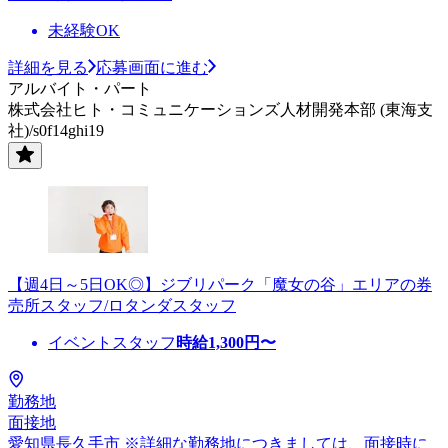
未経験OK
詳細を見る
応募画面に進む
アルバイト・パート
株式会社ヒト・コミュニケーションズ人材開発本部 (東海支
社)/s0f14ghi19
【週4日～5日OK◎】ジブリパーク「魔女の谷」エリアの券
売所スタッフ/ロタンダスタッフ
イベントスタッフ
時給
1,300
円〜
勤務地
面接地
愛知県長久手市 ※詳細な勤務地につきましては、面接時に