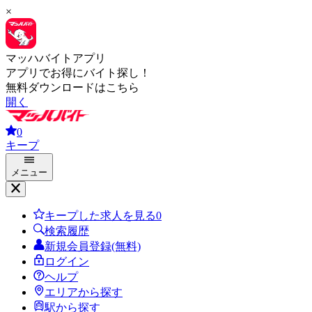
×
マッハバイトアプリ
アプリでお得にバイト探し！
無料ダウンロードはこちら
開く
0
キープ
メニュー
キープした求人を見る
0
検索履歴
新規会員登録(無料)
ログイン
ヘルプ
エリアから探す
駅から探す