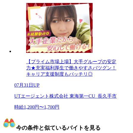
【プライム市場上場】大手グループの安定
力★充実福利厚生で働きやすさバツグン！
キャリア支援制度もバッチリ◎
07月31日UP
UTエージェント株式会社 東海第一CU_長久手市
時給1,200円〜1,700円
今の条件と似ているバイトを見る