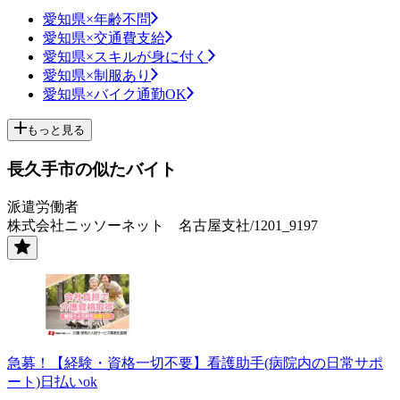
愛知県×年齢不問
愛知県×交通費支給
愛知県×スキルが身に付く
愛知県×制服あり
愛知県×バイク通勤OK
もっと見る
長久手市の似たバイト
派遣労働者
株式会社ニッソーネット 名古屋支社/1201_9197
急募！【経験・資格一切不要】看護助手(病院内の日常サポ
ート)日払いok