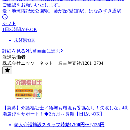
ご確認をお願いいたします。
愛・地球博記念公園駅、藤が丘(愛知)駅、はなみずき通駅
シフト
1日8時間からOK
未経験OK
詳細を見る
応募画面に進む
派遣労働者
株式会社ニッソーネット 名古屋支社/1201_3704
【急募】介護福祉士／給与も環境も妥協なし！失敗しない職
場選びをサポート！◆2カ月～長期【日払いOK】
老人介護施設スタッフ
時給
1,700
円〜
2,125
円