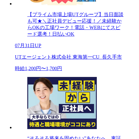
【プライム市場上場UTグループ】当日面談
も可★＼正社員デビュー応援！／未経験か
らOKの工場ワーク！電話・WEBにてスピ
ード選考！日払いOK
07月31日UP
UTエージェント株式会社 東海第一CU_長久手市
時給1,200円〜1,700円
“そろそろ将来を固めたい”あなたへ。東証