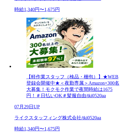
時給1,340円〜1,675円
【軽作業スタッフ（検品・梱包）】★WEB
登録会開催中★＜夜勤専属＞Amazon×300名
大募集！モクモク作業で夜間時給は1675
円！＃日払いOK＃髪服自由/tki0520aa
07月29日UP
ライクスタッフィング株式会社/tki0520aa
時給1,340円〜1,675円