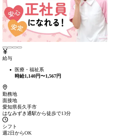
給与
医療・福祉系
時給
1,140
円〜
1,567
円
勤務地
面接地
愛知県長久手市
はなみずき通駅から徒歩で13分
シフト
週2日からOK