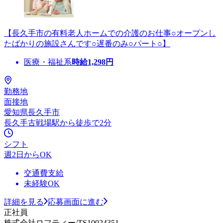
【長久手市の有料老人ホームでの介護のお仕事○オープンし
たばかりの施設さんです○遅番のみ○パート○】
医療・福祉系
時給
1,298
円
勤務地
面接地
愛知県長久手市
長久手古戦場駅から徒歩で2分
シフト
週2日からOK
交通費支給
未経験OK
詳細を見る
応募画面に進む
正社員
株式会社ロフティー/TS10024351