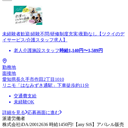
未経験者歓迎/経験不問/研修制度充実/夜勤なし【ツクイのデ
イサービス/介護スタッフ求人】
老人介護施設スタッフ
時給
1,140
円〜
1,589
円
勤務地
面接地
愛知県長久手市作田2丁目1010
リニモ「はなみずき通駅」下車徒歩約11分
交通費支給
未経験OK
詳細を見る
応募画面に進む
派遣労働者
株式会社iDA/20012636 時給1450円!【any SiS】アパレル販売