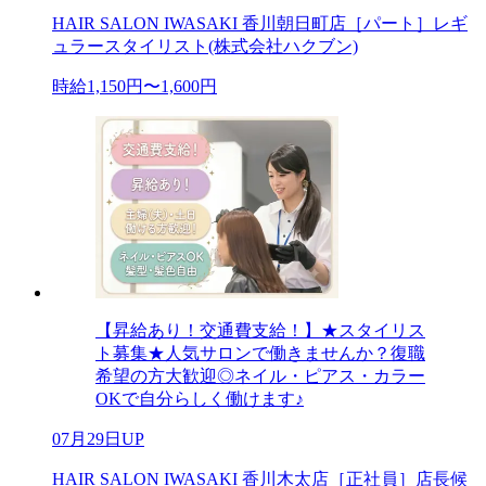
HAIR SALON IWASAKI 香川朝日町店［パート］レギ
ュラースタイリスト(株式会社ハクブン)
時給1,150円〜1,600円
【昇給あり！交通費支給！】★スタイリス
ト募集★人気サロンで働きませんか？復職
希望の方大歓迎◎ネイル・ピアス・カラー
OKで自分らしく働けます♪
07月29日UP
HAIR SALON IWASAKI 香川木太店［正社員］店長候