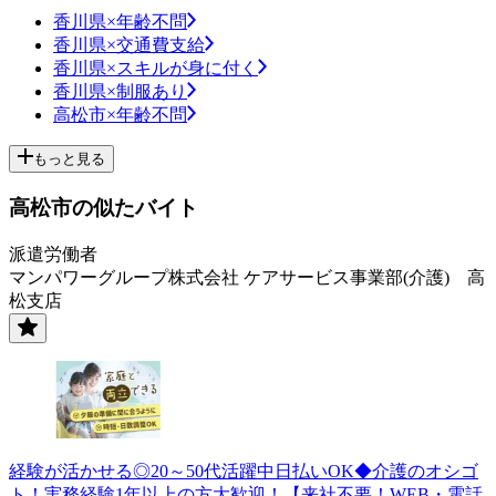
香川県×年齢不問
香川県×交通費支給
香川県×スキルが身に付く
香川県×制服あり
高松市×年齢不問
もっと見る
高松市の似たバイト
派遣労働者
マンパワーグループ株式会社 ケアサービス事業部(介護) 高
松支店
経験が活かせる◎20～50代活躍中日払いOK◆介護のオシゴ
ト！実務経験1年以上の方大歓迎！【来社不要！WEB・電話