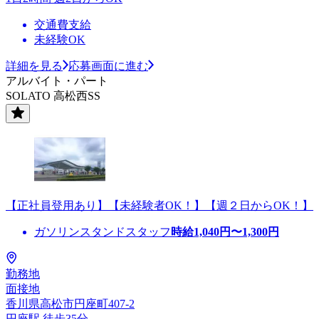
交通費支給
未経験OK
詳細を見る
応募画面に進む
アルバイト・パート
SOLATO 高松西SS
【正社員登用あり】【未経験者OK！】【週２日からOK！】
ガソリンスタンドスタッフ
時給
1,040
円〜
1,300
円
勤務地
面接地
香川県高松市円座町407-2
円座駅 徒歩35分