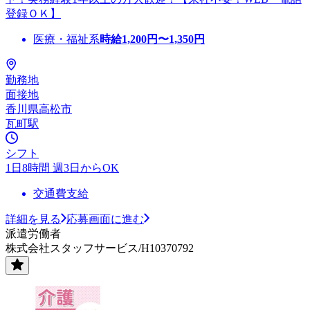
登録ＯＫ】
医療・福祉系
時給
1,200
円〜
1,350
円
勤務地
面接地
香川県高松市
瓦町駅
シフト
1日8時間 週3日からOK
交通費支給
詳細を見る
応募画面に進む
派遣労働者
株式会社スタッフサービス/H10370792