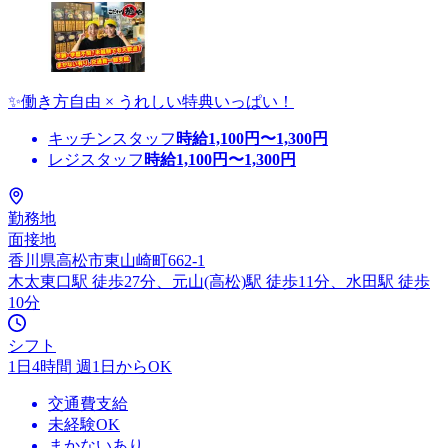
✨働き方自由 × うれしい特典いっぱい！
キッチンスタッフ
時給
1,100
円〜
1,300
円
レジスタッフ
時給
1,100
円〜
1,300
円
勤務地
面接地
香川県高松市東山崎町662-1
木太東口駅 徒歩27分、元山(高松)駅 徒歩11分、水田駅 徒歩
10分
シフト
1日4時間 週1日からOK
交通費支給
未経験OK
まかないあり