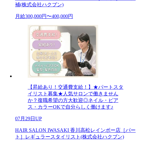
補(株式会社ハクブン)
月給300,000円〜400,000円
【昇給あり！交通費支給！】★パートスタ
イリスト募集★人気サロンで働きません
か？復職希望の方大歓迎◎ネイル・ピア
ス・カラーOKで自分らしく働けます♪
07月29日UP
HAIR SALON IWASAKI 香川高松レインボー店［パー
ト］レギュラースタイリスト(株式会社ハクブン)