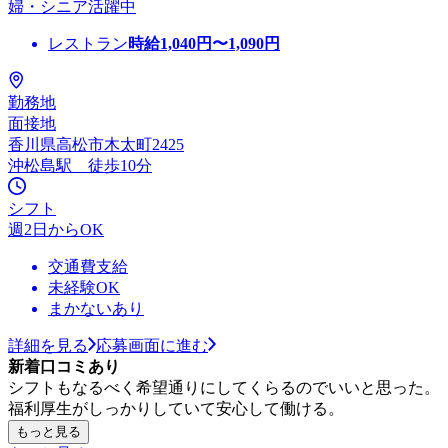
婦・シニア活躍中
レストラン
時給
1,040
円〜
1,090
円
勤務地
面接地
香川県高松市木太町2425
沖松島駅 徒歩10分
シフト
週2日からOK
交通費支給
未経験OK
まかないあり
詳細を見る
応募画面に進む
新着口コミあり
シフトもなるべく希望通りにしてくらるのでいいと思った。
福利厚生がしっかりしていて安心して働ける。
もっと見る