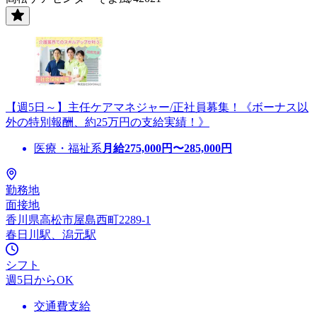
【週5日～】主任ケアマネジャー/正社員募集！《ボーナス以
外の特別報酬、約25万円の支給実績！》
医療・福祉系
月給
275,000
円〜
285,000
円
勤務地
面接地
香川県高松市屋島西町2289-1
春日川駅、潟元駅
シフト
週5日からOK
交通費支給