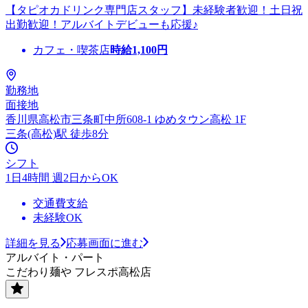
【タピオカドリンク専門店スタッフ】未経験者歓迎！土日祝
出勤歓迎！アルバイトデビューも応援♪
カフェ・喫茶店
時給
1,100
円
勤務地
面接地
香川県高松市三条町中所608-1 ゆめタウン高松 1F
三条(高松)駅 徒歩8分
シフト
1日4時間 週2日からOK
交通費支給
未経験OK
詳細を見る
応募画面に進む
アルバイト・パート
こだわり麺や フレスポ高松店