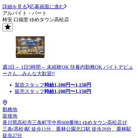
詳細を見る
応募画面に進む
アルバイト・パート
柿安 口福堂 ゆめタウン高松店
週3日～ 1日5時間～ 未経験OK 扶養内勤務OK バイトデビュ
ーさん…みんな大歓迎!!
製造スタッフ
時給
1,100
円〜
1,150
円
販売スタッフ
時給
1,100
円〜
1,150
円
勤務地
面接地
香川県高松市三条町字中所608番地1 ゆめタウン高松店1F
三条(高松)駅 徒歩11分、栗林公園北口駅 徒歩26分、栗林駅
徒歩27分