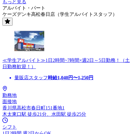
もっと見る
アルバイト・パート
ケーズデンキ高松春日店（学生アルバイトスタッフ）
≪学生アルバイト≫1日2時間~7時間×週2日～5日勤務！（土
日勤務歓迎！）
量販店スタッフ
時給
1,040
円〜
1,250
円
勤務地
面接地
香川県高松市春日町151番地1
木太東口駅 徒歩21分、水田駅 徒歩25分
シフト
1日2時間 週2日からOK