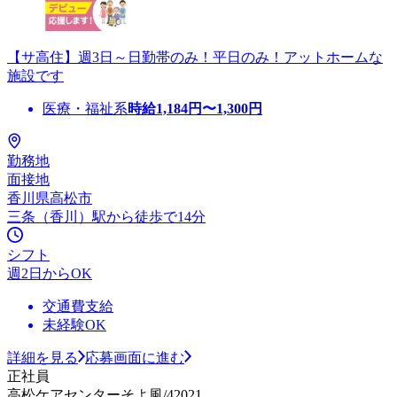
【サ高住】週3日～日勤帯のみ！平日のみ！アットホームな
施設です
医療・福祉系
時給
1,184
円〜
1,300
円
勤務地
面接地
香川県高松市
三条（香川）駅から徒歩で14分
シフト
週2日からOK
交通費支給
未経験OK
詳細を見る
応募画面に進む
正社員
高松ケアセンターそよ風/42021