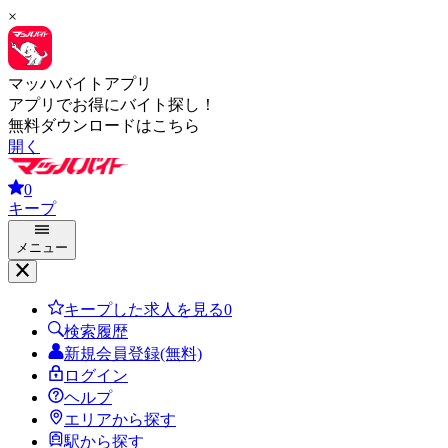
×
マッハバイトアプリ
アプリでお得にバイト探し！
無料ダウンロードはこちら
開く
0
キープ
メニュー
キープした求人を見る
0
検索履歴
新規会員登録(無料)
ログイン
ヘルプ
エリアから探す
駅から探す