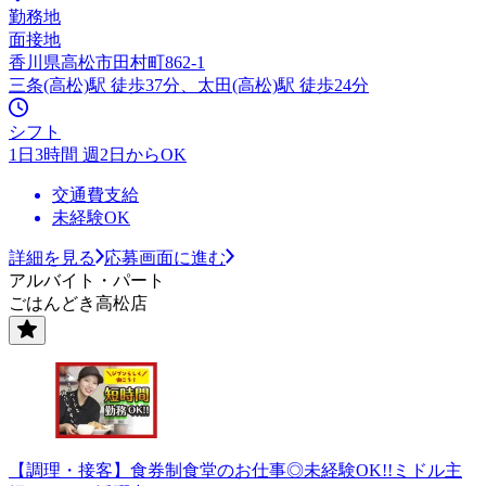
勤務地
面接地
香川県高松市田村町862-1
三条(高松)駅 徒歩37分、太田(高松)駅 徒歩24分
シフト
1日3時間 週2日からOK
交通費支給
未経験OK
詳細を見る
応募画面に進む
アルバイト・パート
ごはんどき高松店
【調理・接客】食券制食堂のお仕事◎未経験OK!!ミドル主