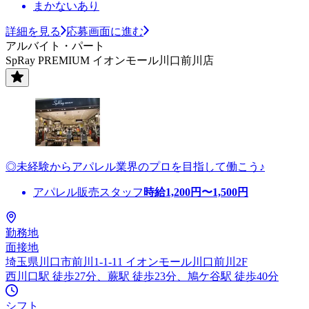
まかないあり
詳細を見る
応募画面に進む
アルバイト・パート
SpRay PREMIUM イオンモール川口前川店
◎未経験からアパレル業界のプロを目指して働こう♪
アパレル販売スタッフ
時給
1,200
円〜
1,500
円
勤務地
面接地
埼玉県川口市前川1-1-11 イオンモール川口前川2F
西川口駅 徒歩27分、蕨駅 徒歩23分、鳩ケ谷駅 徒歩40分
シフト