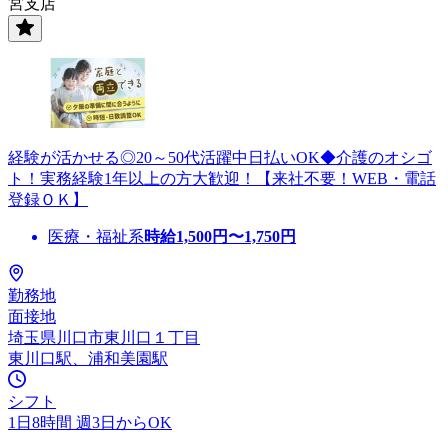
宮支店
経験が活かせる◎20～50代活躍中日払いOK◆介護のオシゴ
ト！実務経験1年以上の方大歓迎！【来社不要！WEB・電話
登録ＯＫ】
医療・福祉系
時給
1,500
円〜
1,750
円
勤務地
面接地
埼玉県川口市東川口１丁目
東川口駅、浦和美園駅
シフト
1日8時間 週3日からOK