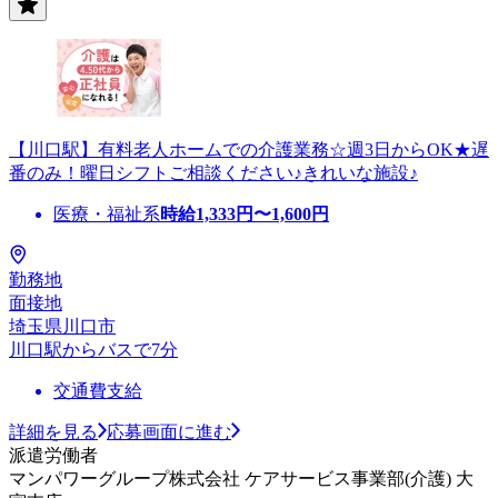
【川口駅】有料老人ホームでの介護業務☆週3日からOK★遅
番のみ！曜日シフトご相談ください♪きれいな施設♪
医療・福祉系
時給
1,333
円〜
1,600
円
勤務地
面接地
埼玉県川口市
川口駅からバスで7分
交通費支給
詳細を見る
応募画面に進む
派遣労働者
マンパワーグループ株式会社 ケアサービス事業部(介護) 大