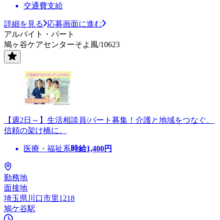
交通費支給
詳細を見る
応募画面に進む
アルバイト・パート
鳩ヶ谷ケアセンターそよ風/10623
【週2日～】生活相談員/パート募集！介護と地域をつなぐ、
信頼の架け橋に。
医療・福祉系
時給
1,400
円
勤務地
面接地
埼玉県川口市里1218
鳩ケ谷駅