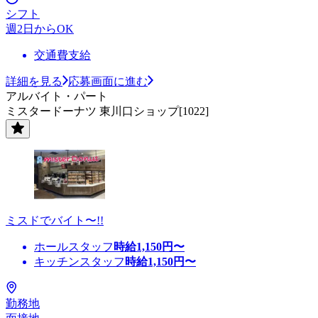
シフト
週2日からOK
交通費支給
詳細を見る
応募画面に進む
アルバイト・パート
ミスタードーナツ 東川口ショップ[1022]
ミスドでバイト〜!!
ホールスタッフ
時給
1,150
円〜
キッチンスタッフ
時給
1,150
円〜
勤務地