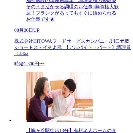
福祉施設の調理員募集！調理業務の経験を
そのまま活かせる調理のお仕事♪無資格大歓
迎！ブランクがあってもすぐに始められる
お仕事です★
08月06日UP
株式会社HITOWAフードサービスカンパニー/川口元郷
ショートステイそよ風_【アルバイト・パート】調理員
_13362
時給1,300円〜
【鳩ヶ谷駅徒歩13分】有料老人ホームの介