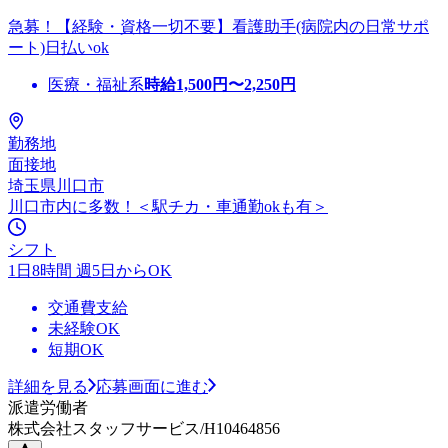
急募！【経験・資格一切不要】看護助手(病院内の日常サポ
ート)日払いok
医療・福祉系
時給
1,500
円〜
2,250
円
勤務地
面接地
埼玉県川口市
川口市内に多数！＜駅チカ・車通勤okも有＞
シフト
1日8時間 週5日からOK
交通費支給
未経験OK
短期OK
詳細を見る
応募画面に進む
派遣労働者
株式会社スタッフサービス/H10464856