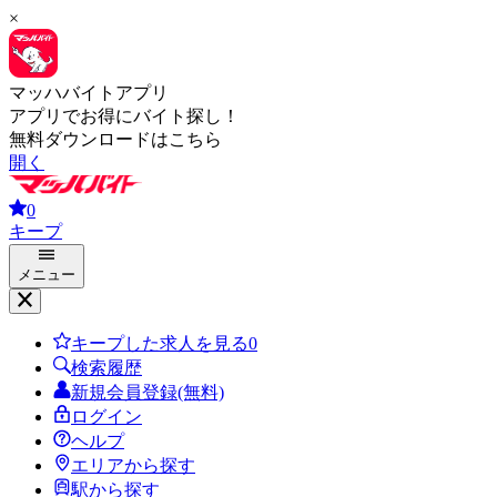
×
マッハバイトアプリ
アプリでお得にバイト探し！
無料ダウンロードはこちら
開く
0
キープ
メニュー
キープした求人を見る
0
検索履歴
新規会員登録(無料)
ログイン
ヘルプ
エリアから探す
駅から探す