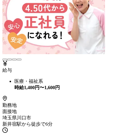
給与
医療・福祉系
時給
1,400
円〜
1,600
円
勤務地
面接地
埼玉県川口市
新井宿駅から徒歩で6分