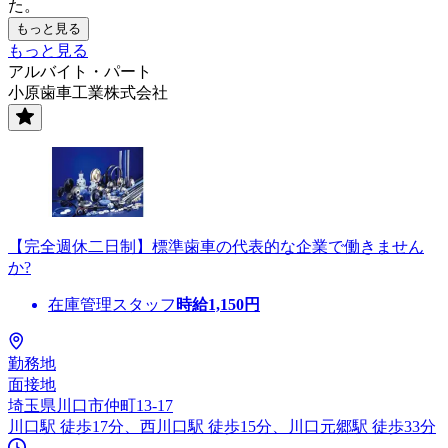
た。
もっと見る
もっと見る
アルバイト・パート
小原歯車工業株式会社
【完全週休二日制】標準歯車の代表的な企業で働きません
か?
在庫管理スタッフ
時給
1,150
円
勤務地
面接地
埼玉県川口市仲町13-17
川口駅 徒歩17分、西川口駅 徒歩15分、川口元郷駅 徒歩33分