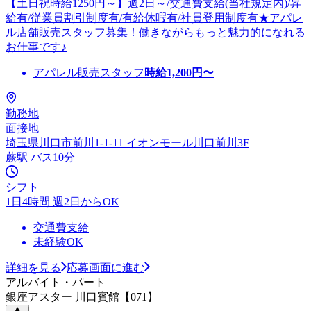
【土日祝時給1250円～】週2日～/交通費支給(当社規定内)/昇
給有/従業員割引制度有/有給休暇有/社員登用制度有★アパレ
ル店舗販売スタッフ募集！働きながらもっと魅力的になれる
お仕事です♪
アパレル販売スタッフ
時給
1,200
円〜
勤務地
面接地
埼玉県川口市前川1-1-11 イオンモール川口前川3F
蕨駅 バス10分
シフト
1日4時間 週2日からOK
交通費支給
未経験OK
詳細を見る
応募画面に進む
アルバイト・パート
銀座アスター 川口賓館【071】