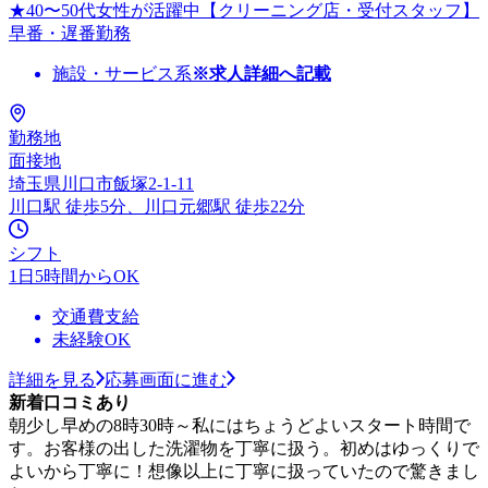
★40〜50代女性が活躍中【クリーニング店・受付スタッフ】
早番・遅番勤務
施設・サービス系
※求人詳細へ記載
勤務地
面接地
埼玉県川口市飯塚2-1-11
川口駅 徒歩5分、川口元郷駅 徒歩22分
シフト
1日5時間からOK
交通費支給
未経験OK
詳細を見る
応募画面に進む
新着口コミあり
朝少し早めの8時30時～私にはちょうどよいスタート時間で
す。お客様の出した洗濯物を丁寧に扱う。初めはゆっくりで
よいから丁寧に！想像以上に丁寧に扱っていたので驚きまし