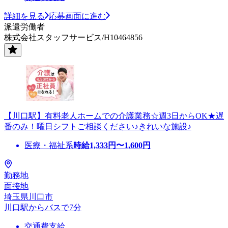
詳細を見る
応募画面に進む
派遣労働者
株式会社スタッフサービス/H10464856
【川口駅】有料老人ホームでの介護業務☆週3日からOK★遅
番のみ！曜日シフトご相談ください♪きれいな施設♪
医療・福祉系
時給
1,333
円〜
1,600
円
勤務地
面接地
埼玉県川口市
川口駅からバスで7分
交通費支給