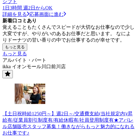
シフト
1日3時間 週2日からOK
詳細を見る
応募画面に進む
新着口コミあり
覚えることもたくさんでスピードが大切なお仕事なので少し
大変ですが、やりがいのあるお仕事だと思います。 なによ
りドーナツの甘い香りの中でお仕事するのが幸せです。
もっと見る
もっと見る
アルバイト・パート
ikka イオンモール川口前川店
【土日祝時給1250円～】週2日～/交通費支給(当社規定内)/昇
給有/従業員割引制度有/有給休暇有/社員登用制度有★アパレ
ル店舗販売スタッフ募集！働きながらもっと魅力的になれる
お仕事です♪