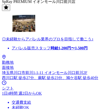
SpRay PREMIUM イオンモール川口前川店
◎未経験からアパレル業界のプロを目指して働こう♪
アパレル販売スタッフ
時給
1,200
円〜
1,500
円
勤務地
面接地
埼玉県川口市前川1-1-11 イオンモール川口前川2F
西川口駅 徒歩27分、蕨駅 徒歩23分、鳩ケ谷駅 徒歩40分
シフト
1日4時間 週2日からOK
交通費支給
未経験OK