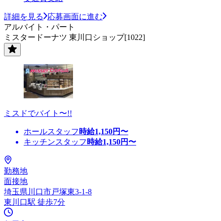
詳細を見る
応募画面に進む
アルバイト・パート
ミスタードーナツ 東川口ショップ[1022]
ミスドでバイト〜!!
ホールスタッフ
時給
1,150
円〜
キッチンスタッフ
時給
1,150
円〜
勤務地
面接地
埼玉県川口市戸塚東3-1-8
東川口駅 徒歩7分