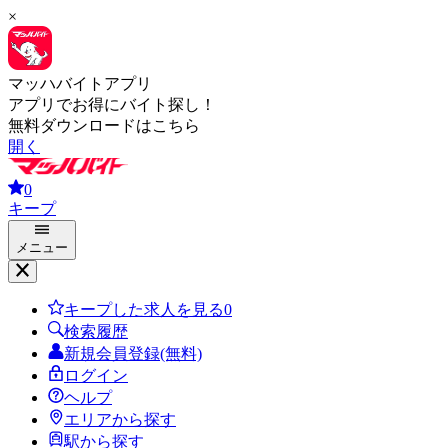
×
マッハバイトアプリ
アプリでお得にバイト探し！
無料ダウンロードはこちら
開く
0
キープ
メニュー
キープした求人を見る
0
検索履歴
新規会員登録(無料)
ログイン
ヘルプ
エリアから探す
駅から探す