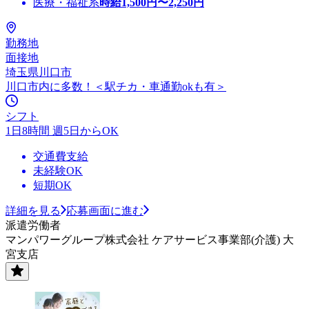
医療・福祉系
時給
1,500
円〜
2,250
円
勤務地
面接地
埼玉県川口市
川口市内に多数！＜駅チカ・車通勤okも有＞
シフト
1日8時間 週5日からOK
交通費支給
未経験OK
短期OK
詳細を見る
応募画面に進む
派遣労働者
マンパワーグループ株式会社 ケアサービス事業部(介護) 大
宮支店