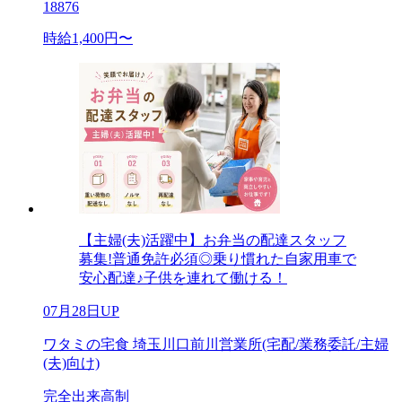
18876
時給1,400円〜
【主婦(夫)活躍中】お弁当の配達スタッフ
募集!普通免許必須◎乗り慣れた自家用車で
安心配達♪子供を連れて働ける！
07月28日UP
ワタミの宅食 埼玉川口前川営業所(宅配/業務委託/主婦
(夫)向け)
完全出来高制