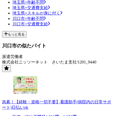
埼玉県×年齢不問
埼玉県×交通費支給
埼玉県×スキルが身に付く
川口市×年齢不問
川口市×交通費支給
もっと見る
川口市の似たバイト
派遣労働者
株式会社ニッソーネット さいたま支社/1201_9440
急募！【経験・資格一切不要】看護助手(病院内の日常サポ
ート)日払いok