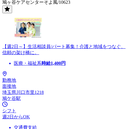
鳩ヶ谷ケアセンターそよ風/10623
【週2日～】生活相談員/パート募集！介護と地域をつなぐ、
信頼の架け橋に。
医療・福祉系
時給
1,400
円
勤務地
面接地
埼玉県川口市里1218
鳩ケ谷駅
シフト
週2日からOK
交通費支給