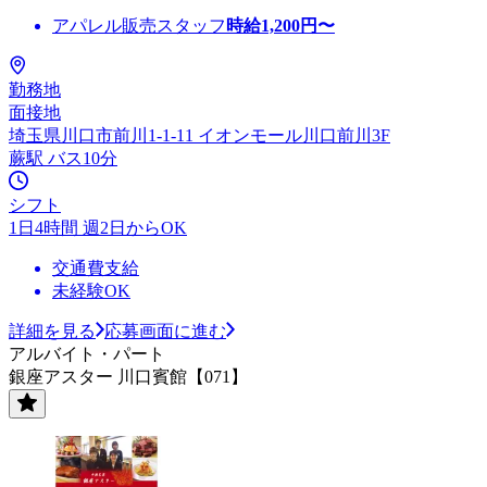
アパレル販売スタッフ
時給
1,200
円〜
勤務地
面接地
埼玉県川口市前川1-1-11 イオンモール川口前川3F
蕨駅 バス10分
シフト
1日4時間 週2日からOK
交通費支給
未経験OK
詳細を見る
応募画面に進む
アルバイト・パート
銀座アスター 川口賓館【071】