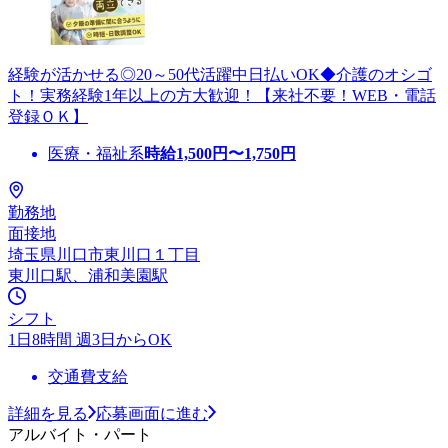
経験が活かせる◎20～50代活躍中日払いOK◆介護のオシゴ
ト！実務経験1年以上の方大歓迎！【来社不要！WEB・電話
登録ＯＫ】
医療・福祉系
時給
1,500
円〜
1,750
円
勤務地
面接地
埼玉県川口市東川口１丁目
東川口駅、浦和美園駅
シフト
1日8時間 週3日からOK
交通費支給
詳細を見る
応募画面に進む
アルバイト・パート