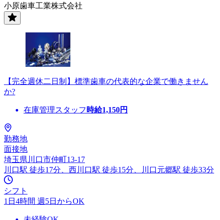
小原歯車工業株式会社
【完全週休二日制】標準歯車の代表的な企業で働きません
か?
在庫管理スタッフ
時給
1,150
円
勤務地
面接地
埼玉県川口市仲町13-17
川口駅 徒歩17分、西川口駅 徒歩15分、川口元郷駅 徒歩33分
シフト
1日4時間 週5日からOK
未経験OK