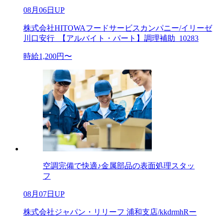
08月06日UP
株式会社HITOWAフードサービスカンパニー/イリーゼ
川口安行_【アルバイト・パート】調理補助_10283
時給1,200円〜
空調完備で快適♪金属部品の表面処理スタッ
フ
08月07日UP
株式会社ジャパン・リリーフ 浦和支店/kkdrmhRー