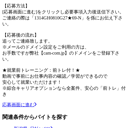
【応募方法】
[応募画面に進む]をクリックし必要事項入力後送信下さい。
ご連絡の際は「1314GH0810G27★69-N」を係にお伝え下さ
い。
【応募後の流れ】
追ってご連絡致します。
※メールのドメイン設定をご利用の方は、
お手数ですが弊社【cam-com.jp】のドメインをご登録下さ
い。
★就業前トレーニング：前トレ付！★
動画で事前にお仕事内容の確認／学習ができるので
安心して就業いただけます！
※綜合キャリアオプションなら全案件、安心の「前トレ」付
き
応募画面に進む
関連条件からバイトを探す