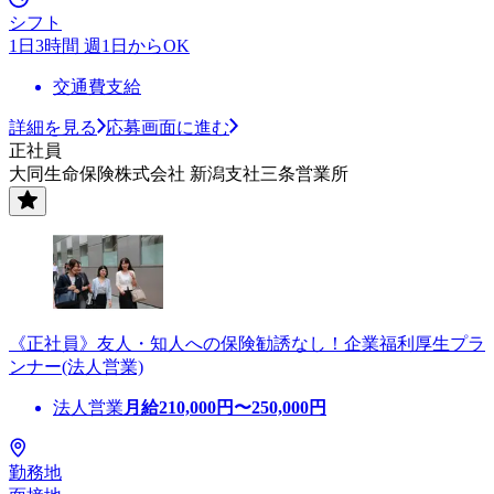
シフト
1日3時間 週1日からOK
交通費支給
詳細を見る
応募画面に進む
正社員
大同生命保険株式会社 新潟支社三条営業所
《正社員》友人・知人への保険勧誘なし！企業福利厚生プラ
ンナー(法人営業)
法人営業
月給
210,000
円〜
250,000
円
勤務地