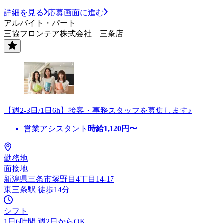
詳細を見る
応募画面に進む
アルバイト・パート
三協フロンテア株式会社 三条店
【週2-3日/1日6h】接客・事務スタッフを募集します♪
営業アシスタント
時給
1,120
円〜
勤務地
面接地
新潟県三条市塚野目4丁目14-17
東三条駅 徒歩14分
シフト
1日6時間 週2日からOK