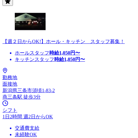
【週２日からOK!】ホール・キッチン スタッフ募集！
ホールスタッフ
時給
1,050
円〜
キッチンスタッフ
時給
1,050
円〜
勤務地
面接地
新潟県三条市須頃1-83-2
燕三条駅 徒歩3分
シフト
1日2時間 週2日からOK
交通費支給
未経験OK