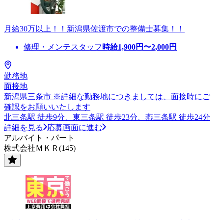
月給30万以上！！新潟県佐渡市での整備士募集！！
修理・メンテスタッフ
時給
1,900
円〜
2,000
円
勤務地
面接地
新潟県三条市 ※詳細な勤務地につきましては、面接時にご
確認をお願いいたします
北三条駅 徒歩9分、東三条駅 徒歩23分、燕三条駅 徒歩24分
詳細を見る
応募画面に進む
アルバイト・パート
株式会社ＭＫＲ(145)