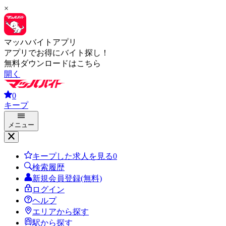
×
マッハバイトアプリ
アプリでお得にバイト探し！
無料ダウンロードはこちら
開く
0
キープ
メニュー
キープした求人を見る
0
検索履歴
新規会員登録(無料)
ログイン
ヘルプ
エリアから探す
駅から探す