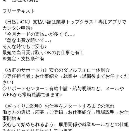
可 13-ユ-070412
フリーテキスト
《日払いOK》支払い額は業界トップクラス！専用アプリで
カンタン申請♪
『今月カードの支払いが多くて…』
『急な出費が続いて…』
そんな時でもご安心♪
最短で当日受け取りOKのお仕事も有！
※規定・支払条件有
《抜群のサポート力》安心のダブルフォロー体制☆
◇専任担当者：お仕事紹介→就業中→退職後までお任せくだ
さい!
◇サポートセンター：有給申請・給与明細など、メールや
WEBから常時確認できます♪
《ざっくりご説明》お仕事をスタートするまでの流れ
働き方の選択→応募→ご登録→お仕事紹介→職場説明→お仕
事開始★
安心して始められるよう、雇用関係や就業ルールなどの仕組
みからじっくりお伝えしています。