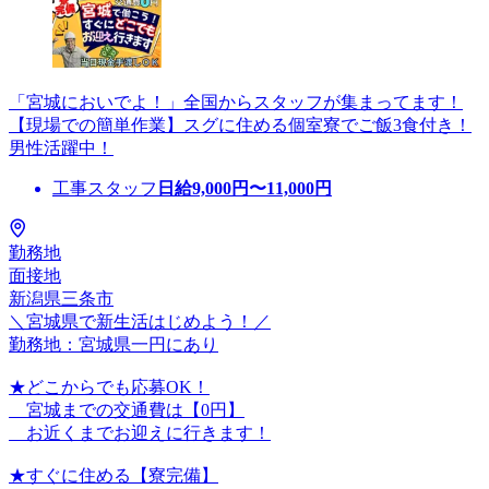
「宮城においでよ！」全国からスタッフが集まってます！
【現場での簡単作業】スグに住める個室寮でご飯3食付き！
男性活躍中！
工事スタッフ
日給
9,000
円〜
11,000
円
勤務地
面接地
新潟県三条市
＼宮城県で新生活はじめよう！／
勤務地：宮城県一円にあり
★どこからでも応募OK！
宮城までの交通費は【0円】
お近くまでお迎えに行きます！
★すぐに住める【寮完備】