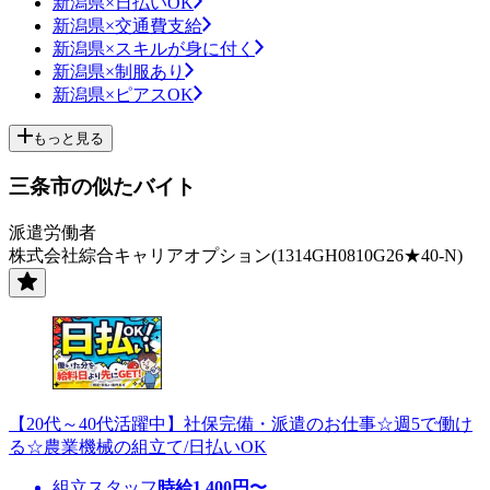
新潟県×日払いOK
新潟県×交通費支給
新潟県×スキルが身に付く
新潟県×制服あり
新潟県×ピアスOK
もっと見る
三条市の似たバイト
派遣労働者
株式会社綜合キャリアオプション(1314GH0810G26★40-N)
【20代～40代活躍中】社保完備・派遣のお仕事☆週5で働け
る☆農業機械の組立て/日払いOK
組立スタッフ
時給
1,400
円〜