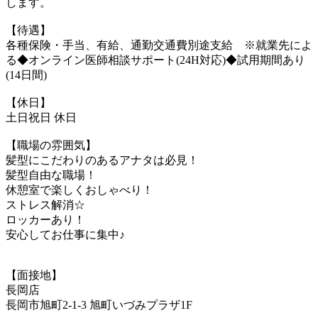
します。
【待遇】
各種保険・手当、有給、通勤交通費別途支給 ※就業先によ
る◆オンライン医師相談サポート(24H対応)◆試用期間あり
(14日間)
【休日】
土日祝日 休日
【職場の雰囲気】
髪型にこだわりのあるアナタは必見！
髪型自由な職場！
休憩室で楽しくおしゃべり！
ストレス解消☆
ロッカーあり！
安心してお仕事に集中♪
【面接地】
長岡店
長岡市旭町2-1-3 旭町いづみプラザ1F