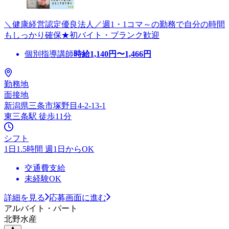
＼健康経営認定優良法人／週1・1コマ～の勤務で自分の時間
もしっかり確保★初バイト・ブランク歓迎
個別指導講師
時給
1,140
円〜
1,466
円
勤務地
面接地
新潟県三条市塚野目4-2-13-1
東三条駅 徒歩11分
シフト
1日1.5時間 週1日からOK
交通費支給
未経験OK
詳細を見る
応募画面に進む
アルバイト・パート
北野水産