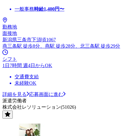
一般事務
時給
1,400
円〜
勤務地
面接地
新潟県三条市下須頃1067
燕三条駅 徒歩8分、燕駅 徒歩28分、北三条駅 徒歩29分
シフト
1日7時間 週4日からOK
交通費支給
未経験OK
詳細を見る
応募画面に進む
派遣労働者
株式会社レソリューション(51026)