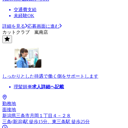
交通費支給
未経験OK
詳細を見る
応募画面に進む
カットクラブ 嵐南店
しっかりとした待遇で働く側をサポートします
理髪師
※求人詳細へ記載
勤務地
面接地
新潟県三条市月岡１丁目４－２８
三条(新潟)駅 徒歩15分、東三条駅 徒歩25分