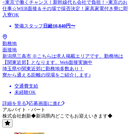
<東京で働くチャンス！新幹線代も会社で負担！>東京のお
仕事☆WEB面接＆その場で採否決定！家具家電付き寮に即
入寮OK
警備スタッフ
日給
10,840
円〜
勤務地
面接地
新潟県三条市 ※こちらは求人掲載エリアです。勤務地は
【関東近郊】となります。Web面接実施中
埼玉県や関東近郊に勤務地多数あり！
寮から通える距離の現場をご紹介します♪
交通費支給
未経験OK
詳細を見る
応募画面に進む
アルバイト・パート
株式会社創新◆新潟県内どこでもお迎えいきます◆