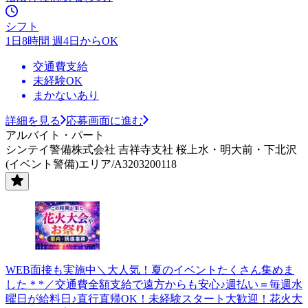
シフト
1日8時間 週4日からOK
交通費支給
未経験OK
まかないあり
詳細を見る
応募画面に進む
アルバイト・パート
シンテイ警備株式会社 吉祥寺支社 桜上水・明大前・下北沢
(イベント警備)エリア/A3203200118
WEB面接も実施中＼大人気！夏のイベントたくさん集めま
した＊*／交通費全額支給で遠方からも安心♪週払い＝毎週水
曜日が給料日♪直行直帰OK！未経験スタート大歓迎！花火大