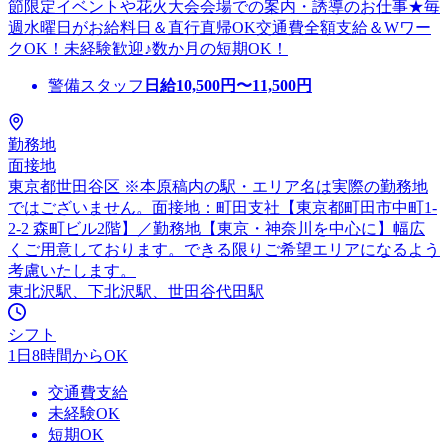
節限定イベントや花火大会会場での案内・誘導のお仕事★毎
週水曜日がお給料日＆直行直帰OK交通費全額支給＆Wワー
クOK！未経験歓迎♪数か月の短期OK！
警備スタッフ
日給
10,500
円〜
11,500
円
勤務地
面接地
東京都世田谷区 ※本原稿内の駅・エリア名は実際の勤務地
ではございません。面接地：町田支社【東京都町田市中町1-
2-2 森町ビル2階】／勤務地【東京・神奈川を中心に】幅広
くご用意しております。できる限りご希望エリアになるよう
考慮いたします。
東北沢駅、下北沢駅、世田谷代田駅
シフト
1日8時間からOK
交通費支給
未経験OK
短期OK