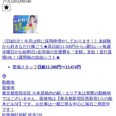
ア/A3203200140
《日給UP！今月は特に採用枠増やしております！》未経験
から好きなだけ稼ごう★高日給11,500円から♪週払い＝毎週
水曜日がお給料日♪全現場の交通費を『全額』支給！直行直
帰OK！1週間毎の自由シフト★
警備スタッフ
日給
11,500
円〜
13,474
円
勤務地
面接地
東京都世田谷区 ※本原稿内の駅・エリア名は実際の勤務地
ではございません。面接地は【東京都新宿区西新宿1-3-15栃
木ビル5F】です。お仕事は一都三県を中心に毎日ご用意中
です！
松陰神社前駅 徒歩5分