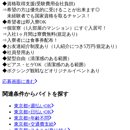
◆資格取得支援(受験費用会社負担)
⇒希望の方は優先的に受けることが出来ます◎
未経験者でも国家資格を取るチャンス！
◆希望者は即入寮OK
⇒個室寮（1人部屋のマンション）にすぐ入居可！
⇒入社1ヶ月間は寮費無料(規定あり)
⇒入寮者には食事券配布！
◆お友達紹介制度あり（1人紹介につき5万円/規定あり）
◆社員登用あり
◆髪型自由（清潔感のある範囲）
◆ピアス・ヒゲOK（清潔感のある範囲）
◆ボクシング観戦などオリジナルイベントあり
応募画面に進む
関連条件からバイトを探す
東京都×週払いOK
東京都×日払いOK
東京都×年齢不問
東京都×交通費支給