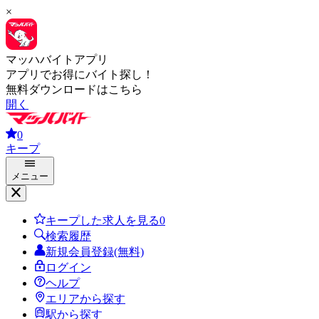
×
マッハバイトアプリ
アプリでお得にバイト探し！
無料ダウンロードはこちら
開く
0
キープ
メニュー
キープした求人を見る
0
検索履歴
新規会員登録(無料)
ログイン
ヘルプ
エリアから探す
駅から探す