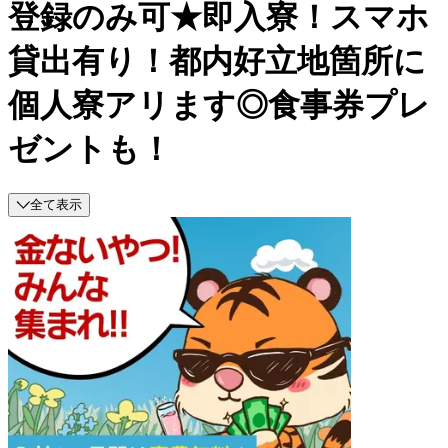
登録のみ可★即入寮！スマホ
貸出有り！都内好立地箇所に
個人寮アリます◎食事券プレ
ゼントも！
全て表示