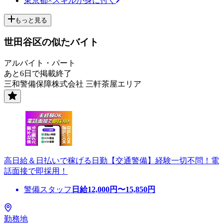
東京都×スキルが身に付く
もっと見る
世田谷区の似たバイト
アルバイト・パート
あと6日で掲載終了
三和警備保障株式会社 三軒茶屋エリア
高日給＆日払いで稼げる日勤【交通警備】経験一切不問！電
話面接で即採用！
警備スタッフ
日給
12,000
円〜
15,850
円
勤務地