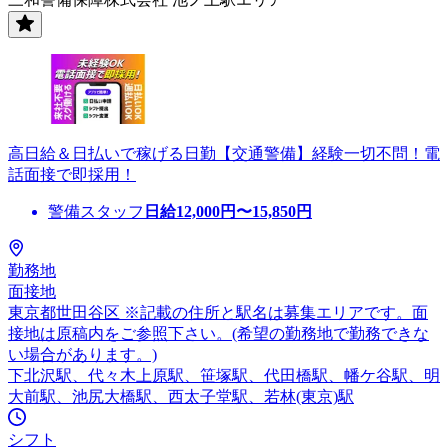
高日給＆日払いで稼げる日勤【交通警備】経験一切不問！電
話面接で即採用！
警備スタッフ
日給
12,000
円〜
15,850
円
勤務地
面接地
東京都世田谷区 ※記載の住所と駅名は募集エリアです。面
接地は原稿内をご参照下さい。(希望の勤務地で勤務できな
い場合があります。)
下北沢駅、代々木上原駅、笹塚駅、代田橋駅、幡ケ谷駅、明
大前駅、池尻大橋駅、西太子堂駅、若林(東京)駅
シフト