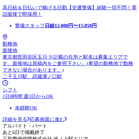
高日給＆日払いで稼げる日勤【交通警備】経験一切不問！電
話面接で即採用！
警備スタッフ
日給
12,000
円〜
15,850
円
勤務地
面接地
東京都世田谷区玉川 ※記載の住所と駅名は募集エリアで
す。面接地は原稿内をご参照下さい。(希望の勤務地で勤務
できない場合があります。)
二子玉川駅、武蔵溝ノ口駅
シフト
1日8時間 週3日からOK
未経験OK
詳細を見る
応募画面に進む
アルバイト・パート
あと6日で掲載終了
三和警備保障株式会社 池ノ上駅エリア