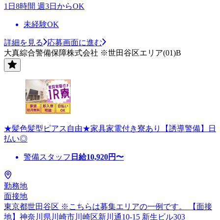
1日8時間 週3日からOK
未経験OK
詳細を見る
応募画面に進む
大真綜合警備保障株式会社 ※世田谷区エリア(01)B
★髪色髪型ピアス自由★家具家電付き寮あり【誘導警備】日
払い◎
警備スタッフ
日給
10,920
円〜
勤務地
面接地
東京都世田谷区 ※こちらは募集エリアの一例です。 【面接
地】神奈川県川崎市川崎区新川通10-15 新生ビル303