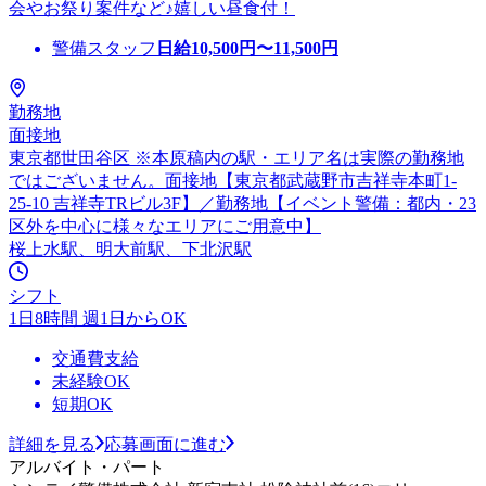
会やお祭り案件など♪嬉しい昼食付！
警備スタッフ
日給
10,500
円〜
11,500
円
勤務地
面接地
東京都世田谷区 ※本原稿内の駅・エリア名は実際の勤務地
ではございません。面接地【東京都武蔵野市吉祥寺本町1-
25-10 吉祥寺TRビル3F】／勤務地【イベント警備：都内・23
区外を中心に様々なエリアにご用意中】
桜上水駅、明大前駅、下北沢駅
シフト
1日8時間 週1日からOK
交通費支給
未経験OK
短期OK
詳細を見る
応募画面に進む
アルバイト・パート