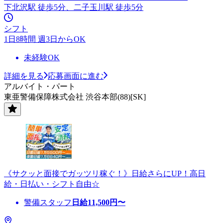
下北沢駅 徒歩5分、二子玉川駅 徒歩5分
シフト
1日8時間 週3日からOK
未経験OK
詳細を見る
応募画面に進む
アルバイト・パート
東亜警備保障株式会社 渋谷本部(88)[SK]
《サクッと面接でガッツリ稼ぐ！》日給さらにUP！高日
給・日払い・シフト自由☆
警備スタッフ
日給
11,500
円〜