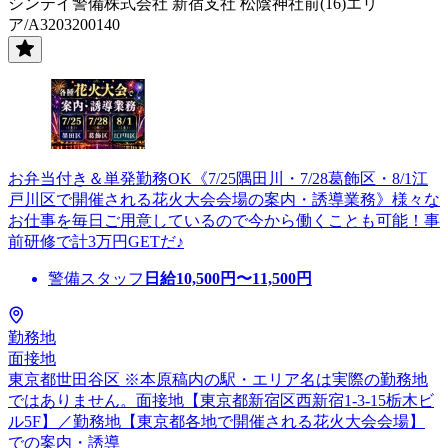
シンテイ警備株式会社 新宿支社 松陰神社前(16)エリ
ア/A3203200140
お弁当付き＆単発勤務OK《7/25隅田川・7/28葛飾区・8/1江
戸川区で開催される花火大会会場の案内・誘導業務》様々な
お仕事を毎日ご用意しているので今から働くことも可能！事
前研修で計3万円GETだ♪
警備スタッフ
日給
10,500
円〜
11,500
円
勤務地
面接地
東京都世田谷区 ※本原稿内の駅・エリア名は実際の勤務地
ではありません。面接地【東京都新宿区西新宿1-3-15栃木ビ
ル5F】／勤務地【東京都各地で開催される花火大会会場】
での案内・誘導