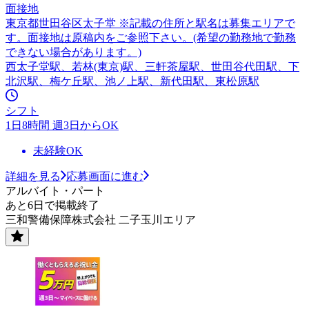
面接地
東京都世田谷区太子堂 ※記載の住所と駅名は募集エリアで
す。面接地は原稿内をご参照下さい。(希望の勤務地で勤務
できない場合があります。)
西太子堂駅、若林(東京)駅、三軒茶屋駅、世田谷代田駅、下
北沢駅、梅ケ丘駅、池ノ上駅、新代田駅、東松原駅
シフト
1日8時間 週3日からOK
未経験OK
詳細を見る
応募画面に進む
アルバイト・パート
あと6日で掲載終了
三和警備保障株式会社 二子玉川エリア