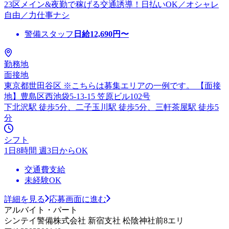
23区メイン&夜勤で稼げる交通誘導！日払いOK／オシャレ
自由／力仕事ナシ
警備スタッフ
日給
12,690
円〜
勤務地
面接地
東京都世田谷区 ※こちらは募集エリアの一例です。 【面接
地】豊島区西池袋5-13-15 笠原ビル102号
下北沢駅 徒歩5分、二子玉川駅 徒歩5分、三軒茶屋駅 徒歩5
分
シフト
1日8時間 週3日からOK
交通費支給
未経験OK
詳細を見る
応募画面に進む
アルバイト・パート
シンテイ警備株式会社 新宿支社 松陰神社前8エリ