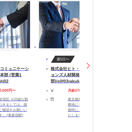
週5日〜
コミュニケーシ
株式会社ヒト・コミュニケーシ
部 (営業1
ョンズ人材開発本部 (営業1
iti02
部)/s0f03rakukiti01
0,000円〜
月給370,000円〜
がある方
新宿区 ※詳細な勤
東京都新宿区 ※詳細な勤
つきましては、面
務地につきましては、面
ご確認をお願いい
接時にご確認をお願いい
。 (東新宿駅)
たします。 (東新宿駅)