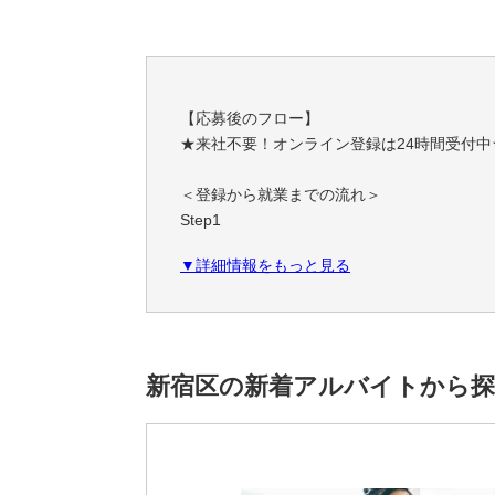
【応募後のフロー】
★来社不要！オンライン登録は24時間受付中
＜登録から就業までの流れ＞
Step1
スマホやPCで簡単！オンライン登録
▼詳細情報をもっと見る
職務経歴・希望条件など、フォームに必要事
Step2
あなたにぴったりのお仕事をご紹介
ご希望条件やスキルに合わせて、お仕事をご
新宿区の新着アルバイトから
一緒に理想の職場を見つけましょう！
Step3
安心サポートで就業スタート！