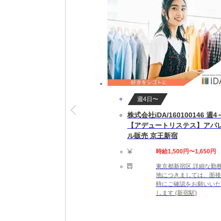
就業開始後も専属担当者がしっかりフォロー
※就業開始前に来社が必要な場合があります
【勤務詳細】
09:00～18:00 実働8時間 休憩60分 残業は
完全週休2日制（土日祝休み）
即日～長期(3ヶ月以上)
★勤務スタート日はご相談可能です。ご就業
週4日〜
株式会社iDA/160100146 週4
【勤務地備考】
【アデュートリステス】アパ
◆職場の環境：【たばこ：禁煙】
ル販売 京王新宿
【応募資格】
時給1,500円〜1,650円
【こんなスキルや経験のある方を歓迎します！】 ・
東京都新宿区 詳細な勤
【活かせる経験】 会計知識が活かせます！
地につきましては、面接
時にご確認をお願いいた
します (新宿駅)
【給与備考】
【月収例】33万6000円＝時給2100円×16
★時給は経験・スキルによって優遇します。