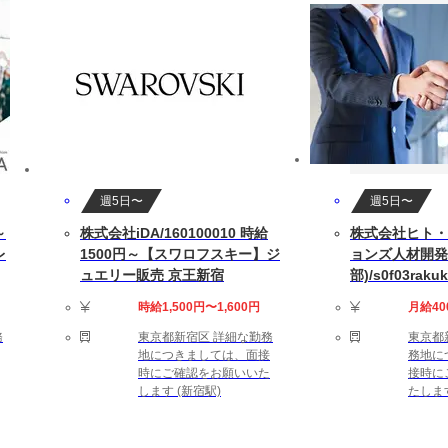
します
10～30(時間/月)です。
中の方もお気軽にご相談ください。
週5日〜
週5日〜
～
株式会社iDA/160100010 時給
株式会社ヒト・
レ
1500円～【スワロフスキー】ジ
ョンズ人材開発本
ュエリー販売 京王新宿
部)/s0f03rakuk
時給1,500円〜1,600円
月給40
ExcelやGoogle Spreadsheetの関数を扱える、または学ぶ意欲
務
東京都新宿区 詳細な勤務
東京都
地につきましては、面接
務地に
時にご確認をお願いいた
接時に
します (新宿駅)
たします
0時間（残業代別途）