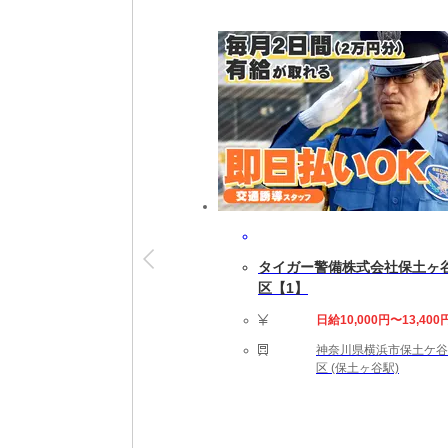
安心サポートで就業スタート！
就業開始後も専属担当者がしっかりフォロー
※就業開始前に来社が必要な場合があります
【勤務詳細】
09:00～17:40 実働7時間40分 休憩60分 
完全週休2日制（土日祝休み） ※企業カレン
即日～長期(3ヶ月以上)
★勤務スタート日はご相談可能です。ご就業
タイガー警備株式会社保土ヶ
【勤務地備考】
区【1】
◆職場の環境：【たばこ：禁煙】〔完備〕食
日給10,000円〜13,400
【応募資格】
神奈川県横浜市保土ケ谷
【こんなスキルや経験のある方を歓迎します
区 (保土ヶ谷駅)
翻訳工程や制作フローに関する知識をお持ち
【活かせる経験】 TRADOSを使用した翻