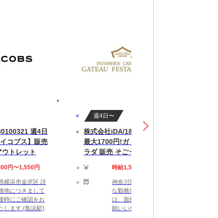
週4日〜
0100321 週4日
株式会社iDA/180100372 短期×
イコブス】販売
最大1700円!ガトーフェスタハ
アウトレット
ラダ 販売 そごう横浜
500円〜1,550円
時給1,550円〜1,700円
県横浜市金沢区 詳
神奈川県横浜市西区 詳細
務地につきまして
な勤務地につきまして
接時にご確認をお
は、面接時にご確認をお
たします (鳥浜駅)
願いいたします (横浜駅)