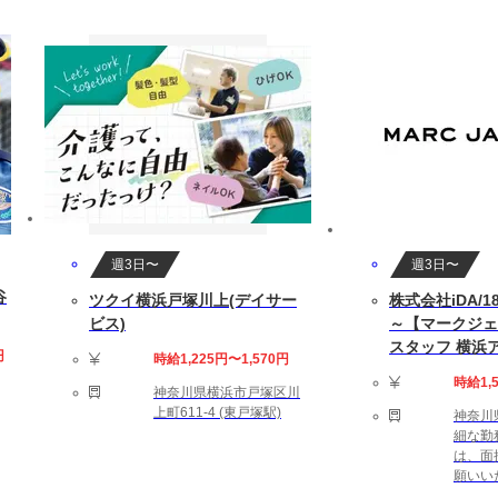
します
残業は10～15(時間/月)です。
ダーによる
中の方もお気軽にご相談ください。
週3日〜
週3日〜
谷
ツクイ横浜戸塚川上(デイサー
株式会社iDA/18
ビス)
～【マークジェ
堂／ロッカー
スタッフ 横浜
円
時給1,225円〜1,570円
時給1,
神奈川県横浜市戸塚区川
！】 マニュアル制作または翻訳業務の経験をお持ちの方。
上町611-4 (東戸塚駅)
神奈川
の方。
細な勤
訳業務の経験をお持ちの方は歓迎いたします！
は、面
願いい