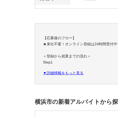
【応募後のフロー】
★来社不要！オンライン登録は24時間受付中
＜登録から就業までの流れ＞
Step1
スマホやPCで簡単！オンライン登録
▼詳細情報をもっと見る
職務経歴・希望条件など、フォームに必要事
Step2
あなたにぴったりのお仕事をご紹介
ご希望条件やスキルに合わせて、お仕事をご
横浜市の新着アルバイトから
一緒に理想の職場を見つけましょう！
Step3