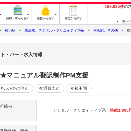
186,025件
の
す
路線・駅から探す
職種から探す
特徴から探す
キー
横浜駅
横浜駅、デジタル・クリエイティブ系
横浜駅、その他
株
バイト・パート求人情報
活用★マニュアル翻訳制作PM支援
キルが身に付く
交通費支給
年齢不問
給与
デジタル・クリエイティブ系：
時給1,890