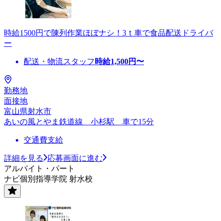
時給1500円で陳列作業ほぼナシ！3ｔ車で食品配送ドライバ
ー
配送・物流スタッフ
時給
1,500
円〜
勤務地
面接地
富山県射水市
あいの風とやま鉄道線 小杉駅 車で15分
交通費支給
詳細を見る
応募画面に進む
アルバイト・パート
ナビ個別指導学院 射水校