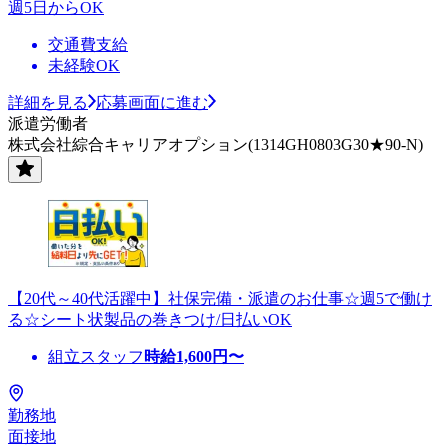
週5日からOK
交通費支給
未経験OK
詳細を見る
応募画面に進む
派遣労働者
株式会社綜合キャリアオプション(1314GH0803G30★90-N)
【20代～40代活躍中】社保完備・派遣のお仕事☆週5で働け
る☆シート状製品の巻きつけ/日払いOK
組立スタッフ
時給
1,600
円〜
勤務地
面接地