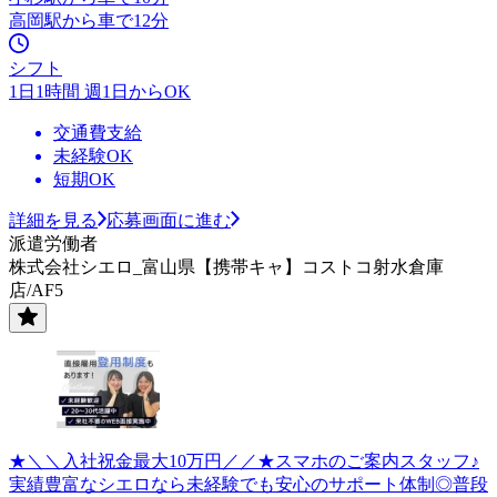
高岡駅から車で12分
シフト
1日1時間 週1日からOK
交通費支給
未経験OK
短期OK
詳細を見る
応募画面に進む
派遣労働者
株式会社シエロ_富山県【携帯キャ】コストコ射水倉庫
店/AF5
★＼＼入社祝金最大10万円／／★スマホのご案内スタッフ♪
実績豊富なシエロなら未経験でも安心のサポート体制◎普段