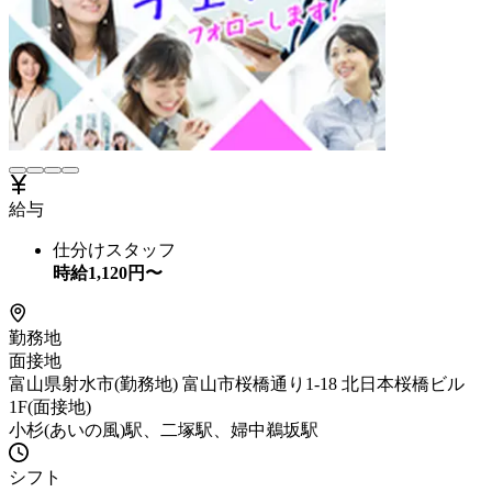
給与
仕分けスタッフ
時給
1,120
円〜
勤務地
面接地
富山県射水市(勤務地) 富山市桜橋通り1-18 北日本桜橋ビル
1F(面接地)
小杉(あいの風)駅、二塚駅、婦中鵜坂駅
シフト