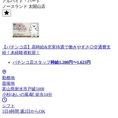
アルバイト・パート
ノースランド 太閤山店
【パチンコ店】高時給&充実待遇で働きやすさ◎交通費支
給！未経験者歓迎！
パチンコ店スタッフ
時給
1,200
円〜
1,625
円
勤務地
面接地
富山県射水市戸破1008
小杉(あいの風)駅 徒歩14分
シフト
1日4時間 週2日からOK