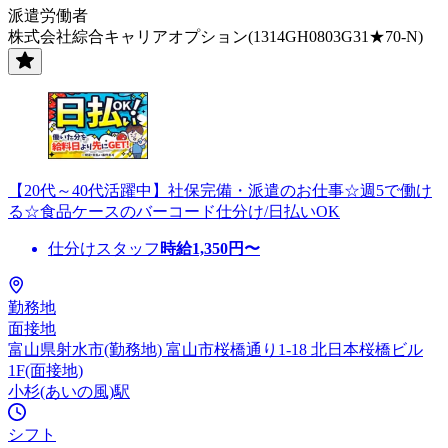
派遣労働者
株式会社綜合キャリアオプション(1314GH0803G31★70-N)
【20代～40代活躍中】社保完備・派遣のお仕事☆週5で働け
る☆食品ケースのバーコード仕分け/日払いOK
仕分けスタッフ
時給
1,350
円〜
勤務地
面接地
富山県射水市(勤務地) 富山市桜橋通り1-18 北日本桜橋ビル
1F(面接地)
小杉(あいの風)駅
シフト