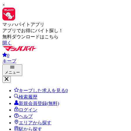
×
マッハバイトアプリ
アプリでお得にバイト探し！
無料ダウンロードはこちら
開く
0
キープ
メニュー
キープした求人を見る
0
検索履歴
新規会員登録(無料)
ログイン
ヘルプ
エリアから探す
駅から探す