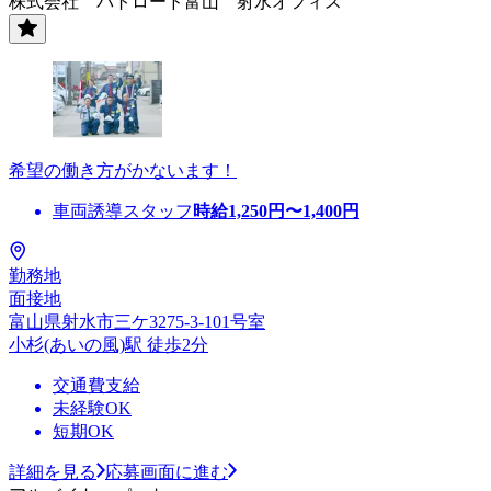
株式会社 パトロード富山 射水オフィス
希望の働き方がかないます！
車両誘導スタッフ
時給
1,250
円〜
1,400
円
勤務地
面接地
富山県射水市三ケ3275-3-101号室
小杉(あいの風)駅 徒歩2分
交通費支給
未経験OK
短期OK
詳細を見る
応募画面に進む