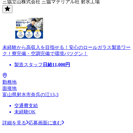
三協立山株式会社 三協マテリアル社 射水工場
未経験から高収入を目指せる！安心のロールガラス製造ワー
ク！寮完備・空調完備で環境バツグン！
製造スタッフ
日給
11,000
円
勤務地
面接地
富山県射水市奈呉の江13-3
交通費支給
未経験OK
詳細を見る
応募画面に進む