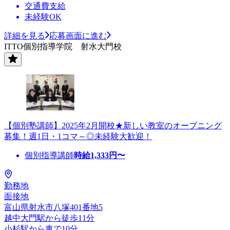
交通費支給
未経験OK
詳細を見る
応募画面に進む
ITTO個別指導学院 射水大門校
【個別塾講師】2025年2月開校★新しい教室のオープニング
募集！週1日・1コマ～◎未経験大歓迎！
個別指導講師
時給
1,333
円〜
勤務地
面接地
富山県射水市八塚401番地5
越中大門駅から徒歩11分
小杉駅から車で10分