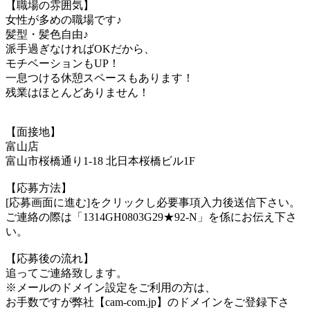
【職場の雰囲気】
女性が多めの職場です♪
髪型・髪色自由♪
派手過ぎなければOKだから、
モチベーションもUP！
一息つける休憩スペースもあります！
残業はほとんどありません！
【面接地】
富山店
富山市桜橋通り1-18 北日本桜橋ビル1F
【応募方法】
[応募画面に進む]をクリックし必要事項入力後送信下さい。
ご連絡の際は「1314GH0803G29★92-N」を係にお伝え下さ
い。
【応募後の流れ】
追ってご連絡致します。
※メールのドメイン設定をご利用の方は、
お手数ですが弊社【cam-com.jp】のドメインをご登録下さ