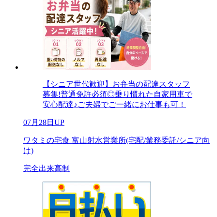
【シニア世代歓迎】お弁当の配達スタッフ
募集!普通免許必須◎乗り慣れた自家用車で
安心配達♪ご夫婦でご一緒にお仕事も可！
07月28日UP
ワタミの宅食 富山射水営業所(宅配/業務委託/シニア向
け)
完全出来高制