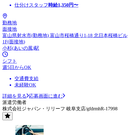
仕分けスタッフ
時給
1,350
円〜
勤務地
面接地
富山県射水市(勤務地) 富山市桜橋通り1-18 北日本桜橋ビル
1F(面接地)
小杉(あいの風)駅
シフト
週5日からOK
交通費支給
未経験OK
詳細を見る
応募画面に進む
派遣労働者
株式会社ジャパン・リリーフ 岐阜支店/gfdrmhR-17998