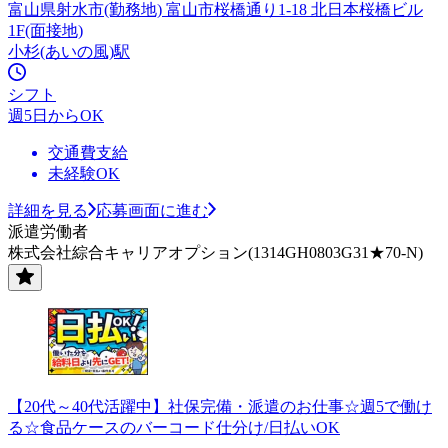
富山県射水市(勤務地) 富山市桜橋通り1-18 北日本桜橋ビル
1F(面接地)
小杉(あいの風)駅
シフト
週5日からOK
交通費支給
未経験OK
詳細を見る
応募画面に進む
派遣労働者
株式会社綜合キャリアオプション(1314GH0803G31★70-N)
【20代～40代活躍中】社保完備・派遣のお仕事☆週5で働け
る☆食品ケースのバーコード仕分け/日払いOK