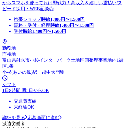
からスマホを使ってれば即戦力！高収入＆嬉しい週払い/ス
ピード採用・WEB面談◎
携帯ショップ
時給
1,400
円〜
1,500
円
事務・受付・経理
時給
1,400
円〜
1,500
円
受付
時給
1,400
円〜
1,500
円
勤務地
面接地
富山県射水市小杉インターパーク土地区画整理事業地内1街
区1番
小杉(あいの風)駅、越中大門駅
シフト
1日8時間 週5日からOK
交通費支給
未経験OK
詳細を見る
応募画面に進む
派遣労働者