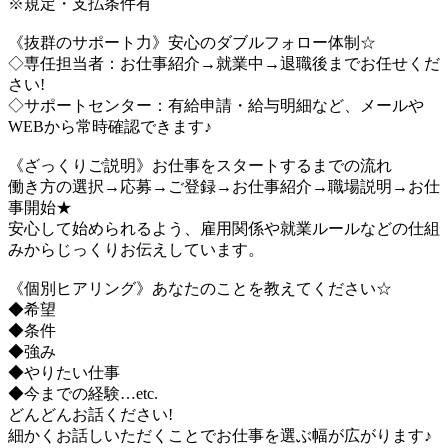
※規定・支払条件有
《抜群のサポート力》安心のダブルフォロー体制☆
◇専任担当者：お仕事紹介→就業中→退職後までお任せくだ
さい!
◇サポートセンター：有給申請・給与明細など、メールや
WEBから常時確認できます♪
《ざっくりご説明》お仕事をスタートするまでの流れ
働き方の選択→応募→ご登録→お仕事紹介→職場説明→お仕
事開始★
安心して始められるよう、雇用関係や就業ルールなどの仕組
みからじっくりお伝えしています。
《個別ヒアリング》あなたのことを教えてください☆
◆希望
◆条件
◆強み
◆やりたい仕事
◆今までの経験…etc.
どんどんお話ください!
細かくお話しいただくことでお仕事を選ぶ幅が広がります♪