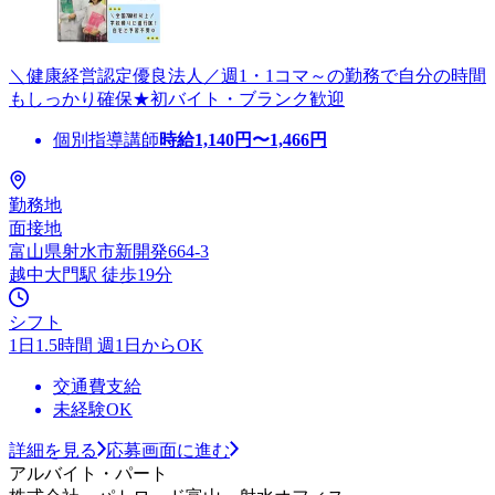
＼健康経営認定優良法人／週1・1コマ～の勤務で自分の時間
もしっかり確保★初バイト・ブランク歓迎
個別指導講師
時給
1,140
円〜
1,466
円
勤務地
面接地
富山県射水市新開発664-3
越中大門駅 徒歩19分
シフト
1日1.5時間 週1日からOK
交通費支給
未経験OK
詳細を見る
応募画面に進む
アルバイト・パート