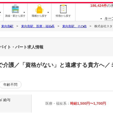
186,424件
の
す
路線・駅から探す
職種から探す
特徴から探す
キー
東向島駅
東向島駅、医療・福祉系
東向島駅、その他
株式会社スタッ
4のバイト・パート求人情報
で介護／「資格がない」と遠慮する貴方へ／
年齢不問
給与
医療・福祉系：
時給1,500円〜1,700円