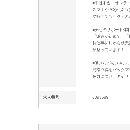
■来社不要！オンラ
スマホやPCから2
マ時間でもサクッと
■安心のサポート体
「派遣が初めて」「
お仕事探しから就業
が整っています！
■働きながらスキルア
資格取得をバックア
を身につけ、キャリ
求人番号
6893589