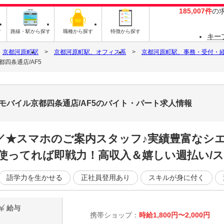
185,007件
の
す
路線・駅から探す
職種から探す
特徴から探す
キー
京都河原町駅
京都河原町駅、オフィス系
京都河原町駅、事務・受付・
四条通店/AF5
モバイル京都四条通店/AF5のバイト・パート求人情報
／／★スマホのご案内スタッフ♪実績豊富なシ
使ってれば即戦力！高収入＆嬉しい週払い/ス
語学力を生かせる
正社員登用あり
スキルが身に付く
給与
携帯ショップ：
時給1,800円〜2,000円