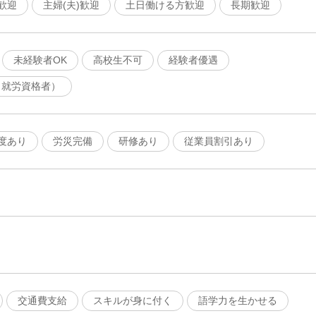
歓迎
主婦(夫)歓迎
土日働ける方歓迎
長期歓迎
未経験者OK
高校生不可
経験者優遇
（就労資格者）
度あり
労災完備
研修あり
従業員割引あり
交通費支給
スキルが身に付く
語学力を生かせる