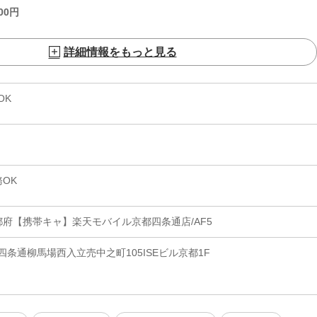
00
円
詳細情報をもっと見る
OK
OK
都府【携帯キャ】楽天モバイル京都四条通店/AF5
条通柳馬場西入立売中之町105ISEビル京都1F