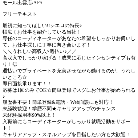
モール出雲店/AF5
フリーテキスト
最初に知ってほしい!!シエロの特長♪
幅広くお仕事を紹介している当社！
専任のコーディネーターがあなたの希望をしっかりお伺いし
て、お仕事探しに丁寧に向き合います！
＼＼うれしい高収入×週払い♪／／
高収入でしっかり稼げる！成果に応じたインセンティブも有
り！◎
週払いでプライベートを充実させながら働けるのが、うれし
いところ☆
即日面接承ります！！
応募は1回のみでOK☆簡単登録でスグにお仕事が始められる
♪
履歴書不要！簡単登録&電話・Web面談にも対応！
未経験歓迎！学歴不問★キャリアアップのチャンス
未経験採用率90%以上！
入職前にもコーディネーターがしっかり就職活動をサポー
ト！
キャリアアップ・スキルアップを目指したい方も大歓迎！