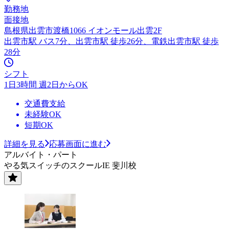
勤務地
面接地
島根県出雲市渡橋1066 イオンモール出雲2F
出雲市駅 バス7分、出雲市駅 徒歩26分、電鉄出雲市駅 徒歩
28分
シフト
1日3時間 週2日からOK
交通費支給
未経験OK
短期OK
詳細を見る
応募画面に進む
アルバイト・パート
やる気スイッチのスクールIE 斐川校