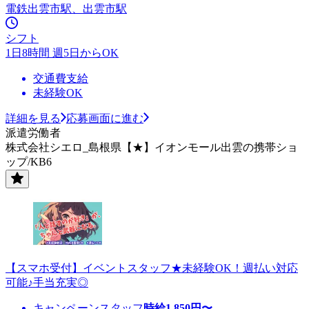
電鉄出雲市駅、出雲市駅
シフト
1日8時間 週5日からOK
交通費支給
未経験OK
詳細を見る
応募画面に進む
派遣労働者
株式会社シエロ_島根県【★】イオンモール出雲の携帯ショ
ップ/KB6
【スマホ受付】イベントスタッフ★未経験OK！週払い対応
可能♪手当充実◎
キャンペーンスタッフ
時給
1,850
円〜