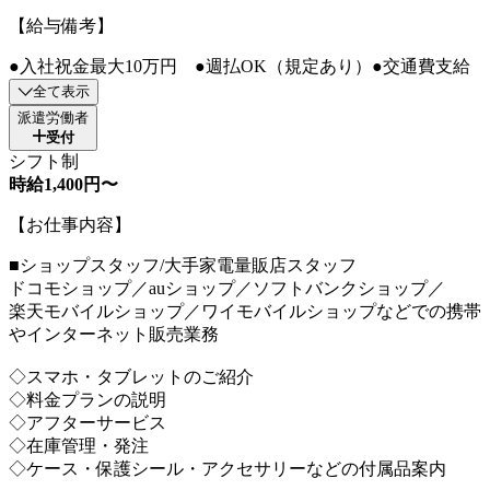
【給与備考】
●入社祝金最大10万円 ●週払OK（規定あり）●交通費支給
全て表示
派遣労働者
受付
シフト制
時給1,400円〜
【お仕事内容】
■ショップスタッフ/大手家電量販店スタッフ
ドコモショップ／auショップ／ソフトバンクショップ／
楽天モバイルショップ／ワイモバイルショップなどでの携帯
やインターネット販売業務
◇スマホ・タブレットのご紹介
◇料金プランの説明
◇アフターサービス
◇在庫管理・発注
◇ケース・保護シール・アクセサリーなどの付属品案内