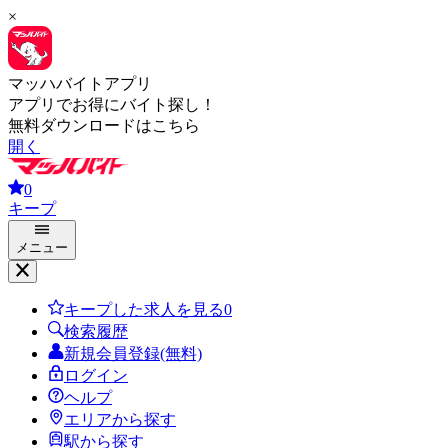
×
マッハバイトアプリ
アプリでお得にバイト探し！
無料ダウンロードはこちら
開く
0
キープ
メニュー
キープした求人を見る
0
検索履歴
新規会員登録(無料)
ログイン
ヘルプ
エリアから探す
駅から探す