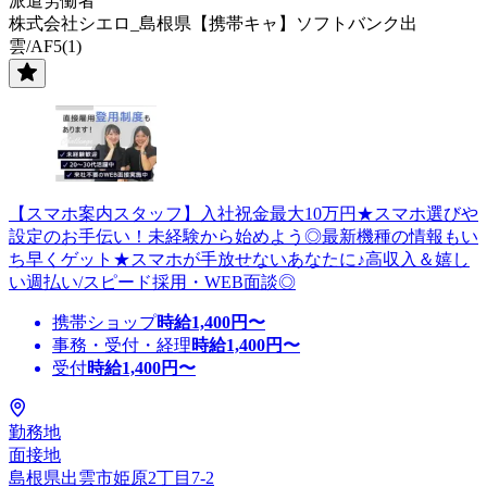
派遣労働者
株式会社シエロ_島根県【携帯キャ】ソフトバンク出
雲/AF5(1)
【スマホ案内スタッフ】入社祝金最大10万円★スマホ選びや
設定のお手伝い！未経験から始めよう◎最新機種の情報もい
ち早くゲット★スマホが手放せないあなたに♪高収入＆嬉し
い週払い/スピード採用・WEB面談◎
携帯ショップ
時給
1,400
円〜
事務・受付・経理
時給
1,400
円〜
受付
時給
1,400
円〜
勤務地
面接地
島根県出雲市姫原2丁目7-2