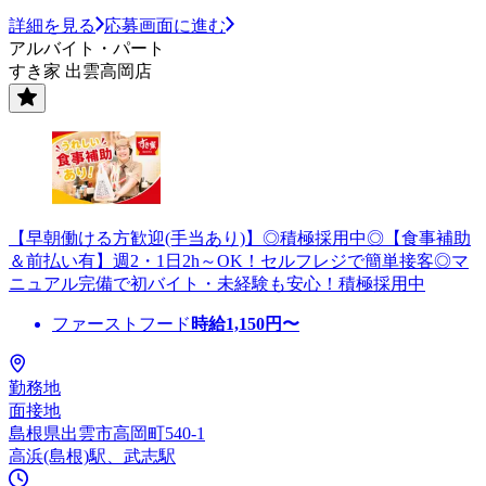
詳細を見る
応募画面に進む
アルバイト・パート
すき家 出雲高岡店
【早朝働ける方歓迎(手当あり)】◎積極採用中◎【食事補助
＆前払い有】週2・1日2h～OK！セルフレジで簡単接客◎マ
ニュアル完備で初バイト・未経験も安心！積極採用中
ファーストフード
時給
1,150
円〜
勤務地
面接地
島根県出雲市高岡町540-1
高浜(島根)駅、武志駅