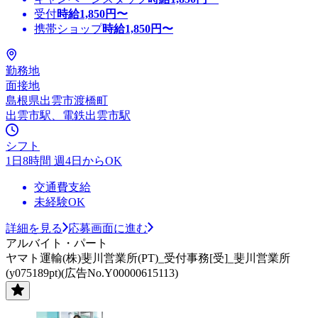
受付
時給
1,850
円〜
携帯ショップ
時給
1,850
円〜
勤務地
面接地
島根県出雲市渡橋町
出雲市駅、電鉄出雲市駅
シフト
1日8時間 週4日からOK
交通費支給
未経験OK
詳細を見る
応募画面に進む
アルバイト・パート
ヤマト運輸(株)斐川営業所(PT)_受付事務[受]_斐川営業所
(y075189pt)(広告No.Y00000615113)