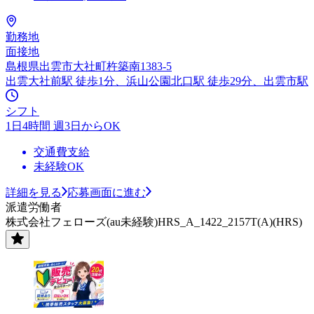
勤務地
面接地
島根県出雲市大社町杵築南1383-5
出雲大社前駅 徒歩1分、浜山公園北口駅 徒歩29分、出雲市駅
シフト
1日4時間 週3日からOK
交通費支給
未経験OK
詳細を見る
応募画面に進む
派遣労働者
株式会社フェローズ(au未経験)HRS_A_1422_2157T(A)(HRS)