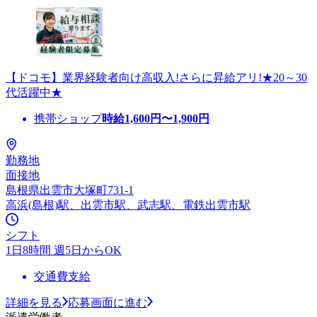
【ドコモ】業界経験者向け高収入!さらに昇給アリ!★20～30
代活躍中★
携帯ショップ
時給
1,600
円〜
1,900
円
勤務地
面接地
島根県出雲市大塚町731-1
高浜(島根)駅、出雲市駅、武志駅、電鉄出雲市駅
シフト
1日8時間 週5日からOK
交通費支給
詳細を見る
応募画面に進む