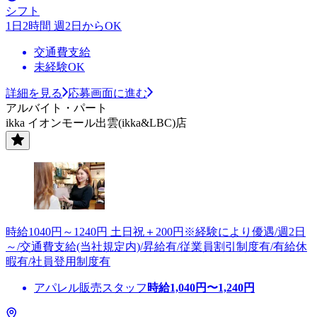
シフト
1日2時間 週2日からOK
交通費支給
未経験OK
詳細を見る
応募画面に進む
アルバイト・パート
ikka イオンモール出雲(ikka&LBC)店
時給1040円～1240円 土日祝＋200円※経験により優遇/週2日
～/交通費支給(当社規定内)/昇給有/従業員割引制度有/有給休
暇有/社員登用制度有
アパレル販売スタッフ
時給
1,040
円〜
1,240
円