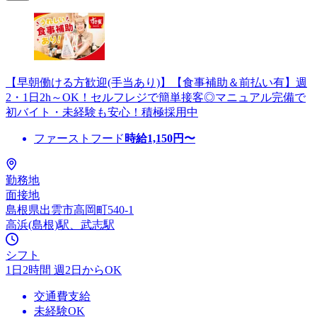
【早朝働ける方歓迎(手当あり)】【食事補助＆前払い有】週
2・1日2h～OK！セルフレジで簡単接客◎マニュアル完備で
初バイト・未経験も安心！積極採用中
ファーストフード
時給
1,150
円〜
勤務地
面接地
島根県出雲市高岡町540-1
高浜(島根)駅、武志駅
シフト
1日2時間 週2日からOK
交通費支給
未経験OK