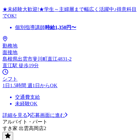
★未経験大歓迎!★学生～主婦層まで幅広く活躍中♪得意科目
でOK!
個別指導講師
時給
1,350
円〜
勤務地
面接地
島根県出雲市斐川町直江4831-2
直江駅 徒歩19分
シフト
1日1.5時間 週1日からOK
交通費支給
未経験OK
詳細を見る
応募画面に進む
アルバイト・パート
すき家 出雲高岡店2