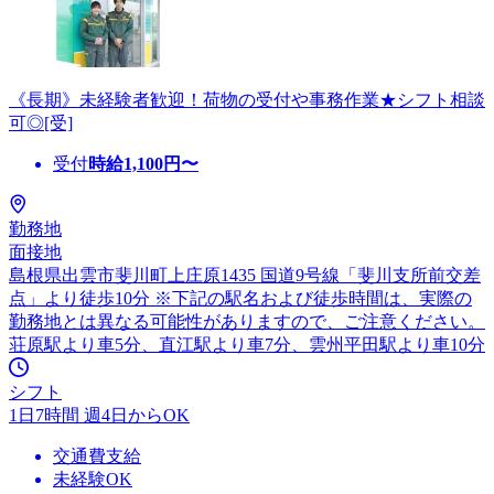
《長期》未経験者歓迎！荷物の受付や事務作業★シフト相談
可◎[受]
受付
時給
1,100
円〜
勤務地
面接地
島根県出雲市斐川町上庄原1435 国道9号線「斐川支所前交差
点」より徒歩10分 ※下記の駅名および徒歩時間は、実際の
勤務地とは異なる可能性がありますので、ご注意ください。
荘原駅より車5分、直江駅より車7分、雲州平田駅より車10分
シフト
1日7時間 週4日からOK
交通費支給
未経験OK