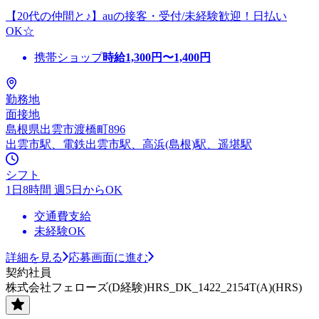
【20代の仲間と♪】auの接客・受付/未経験歓迎！日払い
OK☆
携帯ショップ
時給
1,300
円〜
1,400
円
勤務地
面接地
島根県出雲市渡橋町896
出雲市駅、電鉄出雲市駅、高浜(島根)駅、遥堪駅
シフト
1日8時間 週5日からOK
交通費支給
未経験OK
詳細を見る
応募画面に進む
契約社員
株式会社フェローズ(D経験)HRS_DK_1422_2154T(A)(HRS)